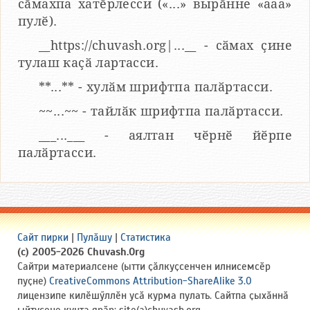
сӑмахпа хатӗрлесси («...» вырӑнне «ааа»
пулӗ).
__https://chuvash.org|...__ - сӑмах ҫине
тулаш каҫӑ лартасси.
**...** - хулӑм шрифтпа палӑртасси.
~~...~~ - тайлӑк шрифтпа палӑртасси.
___...___ - аялтан чӗрнӗ йӗрпе
палӑртасси.
Сайт пирки
|
Пулӑшу
|
Статистика
(c) 2005-2026 Chuvash.Org
Сайтри материалсене (ытти ҫӑлкуҫсенчен илнисемсӗр
пуҫне)
CreativeCommons Attribution-ShareAlike 3.0
лицензипе килӗшӳллӗн усӑ курма пулать. Сайтпа ҫыхӑннӑ