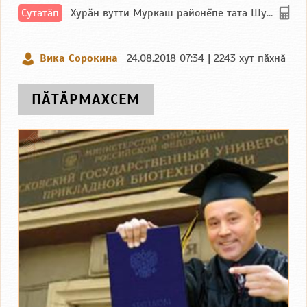
Сутатӑп
Хурăн вутти Муркаш районĕпе тата Шупашкар районĕнчи Ишлей тăрăхĕпе сутатăп. Ха...
Вика Сорокина
24.08.2018 07:34 | 2243 хут пӑхнӑ
ПӐТӐРМАХСЕМ