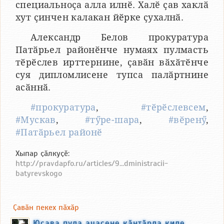
специальноҫа алла илнӗ. Халӗ ҫав хаклӑ
хут ҫинчен калакан йӗрке ҫухалнӑ.
Александр Белов прокуратура
Патӑрьел районӗнче нумаях пулмасть
тӗрӗслев ирттернине, ҫавӑн вӑхӑтӗнче
суя дипломлисене тупса палӑртнине
асӑннӑ.
#прокуратура
,
#тӗрӗслевсем
,
#Мускав
,
#тӳре-шара
,
#вӗренӳ
,
#Патӑрьел районӗ
Хыпар ҫӑлкуҫӗ:
http://pravdapfo.ru/articles/9...dministracii-
batyrevskogo
Ҫавӑн пекех пӑхӑр
Юсава пула ачасене кӑнтӑрла киле