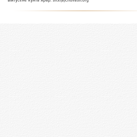
ыйтусене кунта ярӑр: site(a)chuvash.org