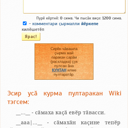
Пурӗ кӗртнӗ:
0
симв. Чи пысӑк виҫе:
1200
симв.
-
комментари ҫырмалли
йӗркепе
килӗшетӗп
Сирӗн чӑвашла
ҫырма май
паракан сарӑм
(раскладка) ҫук
пулсан ӑна
КУНТАН
илме
пултаратӑр.
Эсир усӑ курма пултаракан Wiki
тэгсем:
__...__ - сӑмаха каҫӑ евӗр тӑвасси.
__aaa|...__ - сӑмахӑн каҫине тепӗр