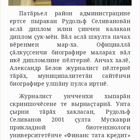
Патӑрьел район администрацине
ертсе пыракан Рудольф Селивановӑн
аслӑ диплом илни ҫинчен калакан
диплом ҫук-мӗн. Вӑл аслӑ шкулта пачах
вӗренмен мар-ха. Официаллӑ
ҫӑлкуҫсенчи биографире маларах вӑл
икӗ дипломлине пӗлтернӗ. Анчах халӗ,
Александр Белов журналист пӗлтернӗ
тӑрӑх, муниципалитетӑн сайтӗнчи
биографире улшӑну пулса иртнӗ.
Журналист унчченхи хыпарӑн
скриншочӗсене те вырнаҫтарнӑ. Унта
ҫырни тӑрӑх хакласан, Рудольф
Селиванов 2001 ҫулта Мускаври
прикладной биотенхнологи
университетӗнче «Финанс тата кредит»