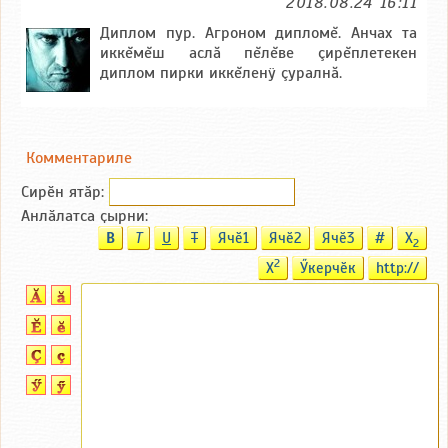
2018.08.24 16:11
Диплом пур. Агроном дипломĕ. Анчах та
иккĕмĕш аслă пĕлĕве çирĕплетекен
диплом пирки иккĕленÿ çуралнă.
Комментариле
Сирӗн ятӑp:
Анлӑлатса ҫырни:
B
T
U
T
Ячӗ1
Ячӗ2
Ячӗ3
#
X
2
2
X
Ӳкерчӗк
http://