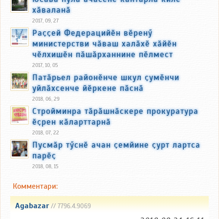
хӑваланӑ
2017, 09, 27
Раҫҫей Федерацийӗн вӗренӳ
министерстви чӑваш халӑхӗ хӑйӗн
чӗлхишӗн пӑшӑрханнине пӗлмест
2017, 10, 05
Патӑрьел районӗнче шкул ҫумӗнчи
уйлӑхсенче йӗркене пӑснӑ
2018, 06, 29
Стройминра тӑрӑшнӑскере прокуратура
ӗҫрен кӑларттарнӑ
2018, 07, 22
Пусмӑр тӳснӗ ачан ҫемйине ҫурт лартса
парӗҫ
2018, 08, 15
Комментари:
Agabazar
// 7796.4.9069