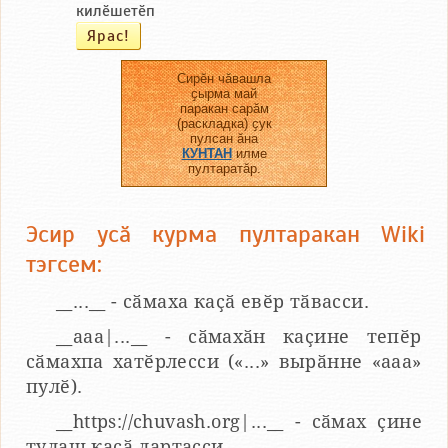
килӗшетӗп
Сирӗн чӑвашла
ҫырма май
паракан сарӑм
(раскладка) ҫук
пулсан ӑна
КУНТАН
илме
пултаратӑр.
Эсир усӑ курма пултаракан Wiki
тэгсем:
__...__ - сӑмаха каҫӑ евӗр тӑвасси.
__aaa|...__ - сӑмахӑн каҫине тепӗр
сӑмахпа хатӗрлесси («...» вырӑнне «ааа»
пулӗ).
__https://chuvash.org|...__ - сӑмах ҫине
тулаш каҫӑ лартасси.