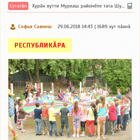
Сутатӑп
Хурăн вутти Муркаш районĕпе тата Шупашкар районĕнчи Ишлей тăрăхĕпе сутатăп. Ха...
Софья Савнеш
29.06.2018 14:43 | 1689 хут пӑхнӑ
РЕСПУБЛИКӐРА