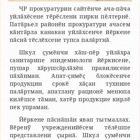
ЧР прокуратурин сайтӗнче ача-пӑча
уйлӑхӗсене тӗрӗслени пирки пӗлтернӗ.
Патӑрьел районӗн прокуратури ачасем
кӑнтӑрла канакан уйлӑхсенче йӗркене
пӑснӑ тӗслӗхсене тупса палӑртнӑ.
Шкул ҫумӗнчи хӑш-пӗр уйлӑхра
санитарипе эпидемиологи йӗркисене,
пушар хӑрушсӑрлӑхӗн правилисене
пӑхӑнман. Апат-ҫимӗҫ блокӗсенче
продукцин срокӗ хӑҫан тухнине
палӑртман, апатлану рационӗ менюпа
килӗшсе тӑман, хатӗр продукцие кирлӗ
пек упраман.
Йӗркене пӑснӑшӑн явап тытмаллах.
Вӗренӳ учрежденийӗсем тӗлӗшпе
представлени ҫырнӑ. Шкул ҫумӗнчи