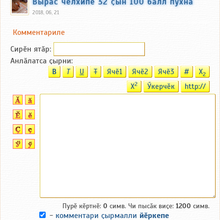
Вырӑс чӗлхипе 32 ҫын 100 балл пухнӑ
2018, 06, 21
Комментариле
Сирӗн ятӑp:
Анлӑлатса ҫырни:
B
T
U
T
Ячӗ1
Ячӗ2
Ячӗ3
#
X
2
2
X
Ӳкерчӗк
http://
Пурӗ кӗртнӗ:
0
симв. Чи пысӑк виҫе:
1200
симв.
-
комментари ҫырмалли
йӗркепе