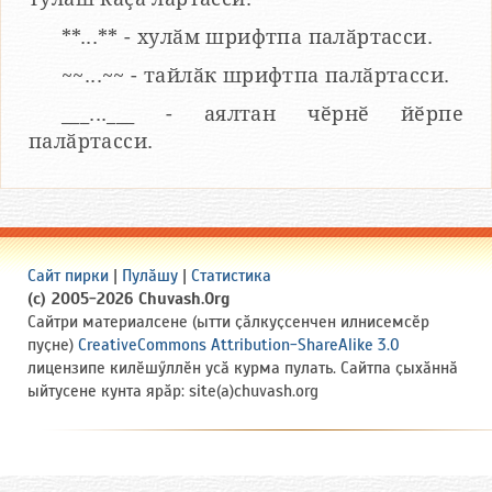
**...** - хулӑм шрифтпа палӑртасси.
~~...~~ - тайлӑк шрифтпа палӑртасси.
___...___ - аялтан чӗрнӗ йӗрпе
палӑртасси.
Сайт пирки
|
Пулӑшу
|
Статистика
(c) 2005-2026 Chuvash.Org
Сайтри материалсене (ытти ҫӑлкуҫсенчен илнисемсӗр
пуҫне)
CreativeCommons Attribution-ShareAlike 3.0
лицензипе килӗшӳллӗн усӑ курма пулать. Сайтпа ҫыхӑннӑ
ыйтусене кунта ярӑр: site(a)chuvash.org