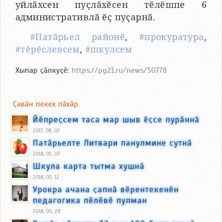
уйлӑхсен пуҫлӑхӗсен тӗлӗшпе 6
административлӑ ӗҫ пуҫарнӑ.
#Патӑрьел районӗ
,
#прокуратура
,
#тӗрӗслевсем
,
#шкулсем
Хыпар ҫӑлкуҫӗ:
https://pg21.ru/news/50778
Ҫавӑн пекех пӑхӑр
Йӗпреҫсем таса мар шыв ӗҫсе пурӑннӑ
2017, 08, 02
Патӑрьелте Литвари панулмине сутнӑ
2018, 05, 07
Шкула карта тытма хушнӑ
2018, 05, 12
Урокра ачана ҫапнӑ вӗрентекенӗн
педагогика пӗлӗвӗ пулман
2018, 05, 28