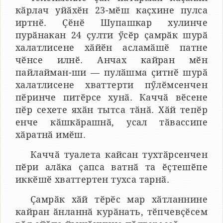
кӑрлач уйӑхӗн 23-мӗш каҫхине пулса
иртнӗ. Ҫӗнӗ Шупашкар хулинче
пурӑнакан 24 ҫулти ӳсӗр ҫамрӑк шурӑ
халатлисене хӑйӗн асламӑшӗ патне
чӗнсе илнӗ. Анчах кайран мӗн
пайлайман-ши — пулӑшма ҫитнӗ шурӑ
халатлисене хваттерти пӳлӗмсенчен
пӗринче питӗрсе хунӑ. Каччӑ вӗсене
пӗр сехете яхӑн тытса тӑнӑ. Хӑй тепӗр
енче кӑшкӑрашнӑ, усал тӑвассипе
хӑратнӑ имӗш.
Каччӑ туалета кайсан тухтӑрсенчен
пӗри алӑка ҫапса ватнӑ та ӗҫтешӗпе
иккӗшӗ хваттертен тухса тарнӑ.
Ҫамрӑк хӑй тӗрӗс мар хӑтланнине
кайран ӑнланнӑ курӑнать, тӗпчевҫӗсем