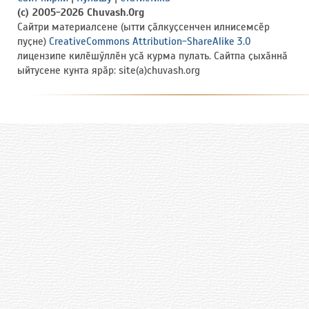
(c) 2005-2026 Chuvash.Org
Сайтри материалсене (ытти ҫӑлкуҫсенчен илнисемсӗр
пуҫне)
CreativeCommons Attribution-ShareAlike 3.0
лицензипе килӗшӳллӗн усӑ курма пулать. Сайтпа ҫыхӑннӑ
ыйтусене кунта ярӑр: site(a)chuvash.org