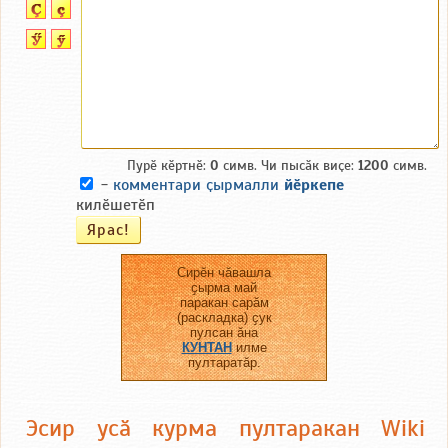
Пурӗ кӗртнӗ:
0
симв. Чи пысӑк виҫе:
1200
симв.
-
комментари ҫырмалли
йӗркепе
килӗшетӗп
Сирӗн чӑвашла
ҫырма май
паракан сарӑм
(раскладка) ҫук
пулсан ӑна
КУНТАН
илме
пултаратӑр.
Эсир усӑ курма пултаракан Wiki