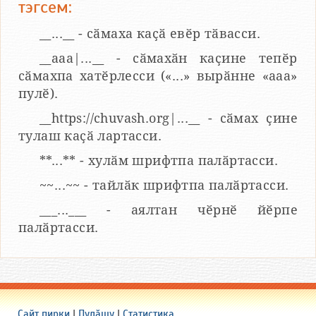
тэгсем:
__...__ - сӑмаха каҫӑ евӗр тӑвасси.
__aaa|...__ - сӑмахӑн каҫине тепӗр
сӑмахпа хатӗрлесси («...» вырӑнне «ааа»
пулӗ).
__https://chuvash.org|...__ - сӑмах ҫине
тулаш каҫӑ лартасси.
**...** - хулӑм шрифтпа палӑртасси.
~~...~~ - тайлӑк шрифтпа палӑртасси.
___...___ - аялтан чӗрнӗ йӗрпе
палӑртасси.
Сайт пирки
|
Пулӑшу
|
Статистика