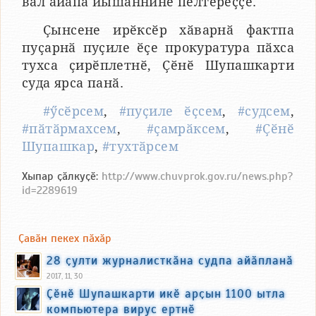
вӑл айӑпа йышӑннине пӗлтереҫҫӗ.
Ҫынсене ирӗксӗр хӑварнӑ фактпа
пуҫарнӑ пуҫиле ӗҫе прокуратура пӑхса
тухса ҫирӗплетнӗ, Ҫӗнӗ Шупашкарти
суда ярса панӑ.
#ӳсӗрсем
,
#пуҫиле ӗҫсем
,
#судсем
,
#пӑтӑрмахсем
,
#ҫамрӑксем
,
#Ҫӗнӗ
Шупашкар
,
#тухтӑрсем
Хыпар ҫӑлкуҫӗ:
http://www.chuvprok.gov.ru/news.php?
id=2289619
Ҫавӑн пекех пӑхӑр
28 ҫулти журналисткӑна судпа айӑпланӑ
2017, 11, 30
Ҫӗнӗ Шупашкарти икӗ арҫын 1100 ытла
компьютера вирус ертнӗ