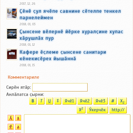
2017, 12, 26
Ҫӗнӗ ҫул ячӗпе савнине сӗтелпе тенкел
парнелеймен
2018, 01, 03
Ҫынсене вӗлернӗ йӗрке хуралҫине хупас
хӑрушлӑх пур
2018, 01, 12
Кафере ӗҫлеме ҫынсене санитари
кӗнекисӗрех йышӑннӑ
2018, 01, 15
Комментариле
Сирӗн ятӑp:
Анлӑлатса ҫырни:
B
T
U
T
Ячӗ1
Ячӗ2
Ячӗ3
#
X
2
2
X
Ӳкерчӗк
http://