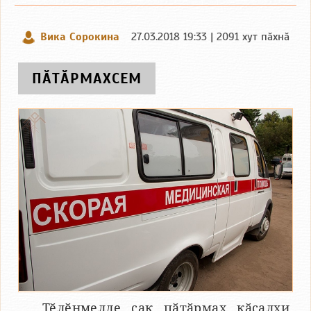
Вика Сорокина
27.03.2018 19:33 | 2091 хут пӑхнӑ
ПӐТӐРМАХСЕМ
Тӗлӗнмелле ҫак пӑтӑрмах кӑҫалхи