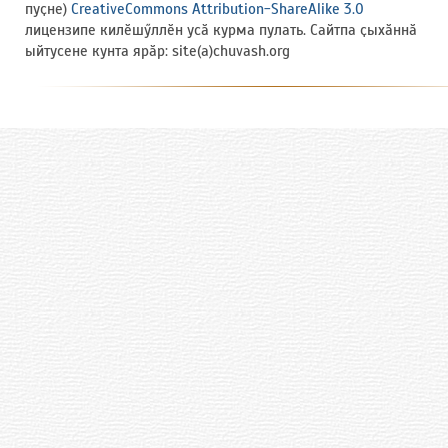
пуҫне)
CreativeCommons Attribution-ShareAlike 3.0
лицензипе килӗшӳллӗн усӑ курма пулать. Сайтпа ҫыхӑннӑ
ыйтусене кунта ярӑр: site(a)chuvash.org