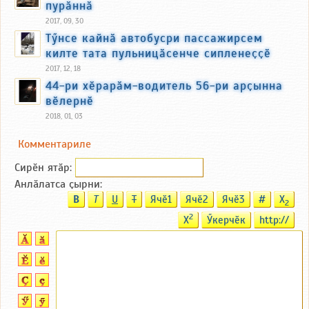
пурӑннӑ
2017, 09, 30
Тӳнсе кайнӑ автобусри пассажирсем
килте тата пульницӑсенче сипленеҫҫӗ
2017, 12, 18
44-ри хӗрарӑм-водитель 56-ри арҫынна
вӗлернӗ
2018, 01, 03
Комментариле
Сирӗн ятӑp:
Анлӑлатса ҫырни:
B
T
U
T
Ячӗ1
Ячӗ2
Ячӗ3
#
X
2
2
X
Ӳкерчӗк
http://