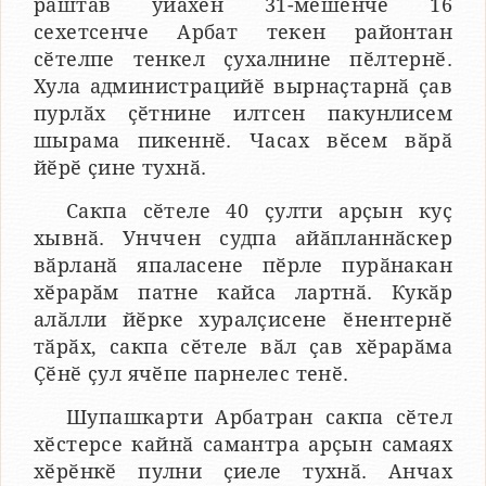
раштав уйӑхӗн 31-мӗшӗнче 16
сехетсенче Арбат текен районтан
сӗтелпе тенкел ҫухалнине пӗлтернӗ.
Хула администрацийӗ вырнаҫтарнӑ ҫав
пурлӑх ҫӗтнине илтсен пакунлисем
шырама пикеннӗ. Часах вӗсем вӑрӑ
йӗрӗ ҫине тухнӑ.
Сакпа сӗтеле 40 ҫулти арҫын куҫ
хывнӑ. Унччен судпа айӑпланнӑскер
вӑрланӑ япаласене пӗрле пурӑнакан
хӗрарӑм патне кайса лартнӑ. Кукӑр
алӑлли йӗрке хуралҫисене ӗнентернӗ
тӑрӑх, сакпа сӗтеле вӑл ҫав хӗрарӑма
Ҫӗнӗ ҫул ячӗпе парнелес тенӗ.
Шупашкарти Арбатран сакпа сӗтел
хӗстерсе кайнӑ самантра арҫын самаях
хӗрӗнкӗ пулни ҫиеле тухнӑ. Анчах