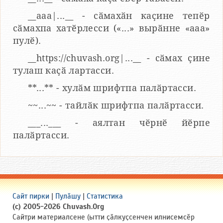
__aaa|...__ - сӑмахӑн каҫине тепӗр
сӑмахпа хатӗрлесси («...» вырӑнне «ааа»
пулӗ).
__https://chuvash.org|...__ - сӑмах ҫине
тулаш каҫӑ лартасси.
**...** - хулӑм шрифтпа палӑртасси.
~~...~~ - тайлӑк шрифтпа палӑртасси.
___...___ - аялтан чӗрнӗ йӗрпе
палӑртасси.
Сайт пирки
|
Пулӑшу
|
Статистика
(c) 2005-2026 Chuvash.Org
Сайтри материалсене (ытти ҫӑлкуҫсенчен илнисемсӗр