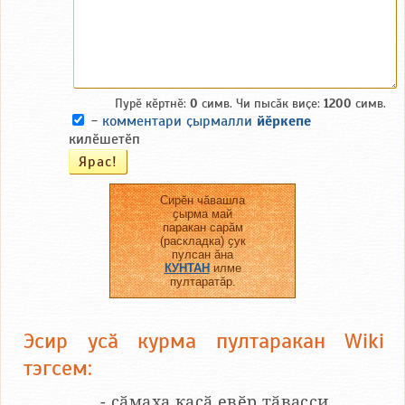
Пурӗ кӗртнӗ:
0
симв. Чи пысӑк виҫе:
1200
симв.
-
комментари ҫырмалли
йӗркепе
килӗшетӗп
Сирӗн чӑвашла
ҫырма май
паракан сарӑм
(раскладка) ҫук
пулсан ӑна
КУНТАН
илме
пултаратӑр.
Эсир усӑ курма пултаракан Wiki
тэгсем:
__...__ - сӑмаха каҫӑ евӗр тӑвасси.