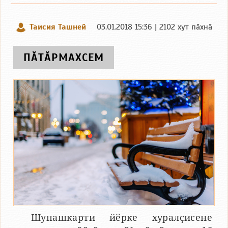
Таисия Ташней
03.01.2018 15:36 | 2102 хут пӑхнӑ
ПӐТӐРМАХСЕМ
Шупашкарти йӗрке хуралҫисене