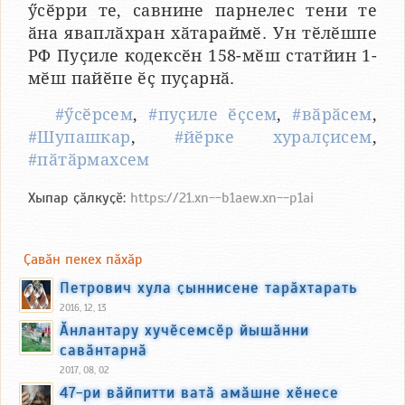
ӳсӗрри те, савнине парнелес тени те
ӑна яваплӑхран хӑтараймӗ. Ун тӗлӗшпе
РФ Пуҫиле кодексӗн 158-мӗш статйин 1-
мӗш пайӗпе ӗҫ пуҫарнӑ.
#ӳсӗрсем
,
#пуҫиле ӗҫсем
,
#вӑрӑсем
,
#Шупашкар
,
#йӗрке хуралҫисем
,
#пӑтӑрмахсем
Хыпар ҫӑлкуҫӗ:
https://21.xn--b1aew.xn--p1ai
Ҫавӑн пекех пӑхӑр
Петрович хула ҫыннисене тарӑхтарать
2016, 12, 13
Ӑнлантару хучӗсемсӗр йышӑнни
савӑнтарнӑ
2017, 08, 02
47-ри вӑйпитти ватӑ амӑшне хӗнесе