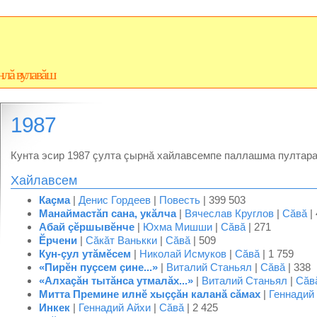
нлă вулавăш
1987
Кунта эсир 1987 çулта çырнă хайлавсемпе паллашма пултара
Хайлавсем
Каçма
|
Денис Гордеев
|
Повесть
| 399 503
Манаймастăп сана, укăлча
|
Вячеслав Круглов
|
Сăвă
|
Абай çĕршывĕнче
|
Юхма Мишши
|
Сăвă
| 271
Ĕрчени
|
Сăкăт Ванькки
|
Сăвă
| 509
Кун-çул утăмĕсем
|
Николай Исмуков
|
Сăвă
| 1 759
«Пирĕн пуçсем çине...»
|
Виталий Станьял
|
Сăвă
| 338
«Алхаçăн тытăнса утмалăх...»
|
Виталий Станьял
|
Сăв
Митта Премине илнĕ хыççăн каланă сăмах
|
Геннадий
Инкек
|
Геннадий Айхи
|
Сăвă
| 2 425