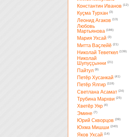
(12)
Константин Иванов
(3)
Куçма Турхан
(13)
Леонид Агаков
Любовь
(186)
Мартьянова
(3)
Мария Ухсай
(21)
Митта Ваçлейĕ
(139)
Николай Теветкел
Николай
(21)
Шупуççынни
(9)
Пайтул
(41)
Петĕр Хусанкай
(118)
Петĕр Ялгир
(24)
Светлана Асамат
(25)
Трубина Мархви
(4)
Хветĕр Уяр
(7)
Эмине
(39)
Юрий Скворцов
(240)
Юхма Мишши
(14)
Яков Ухсай