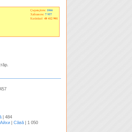
Çыравçăсем:
1066
Хайлавсем:
7 957
Калăпăшĕ:
48 412 901
тăр.
 457
ă
| 484
 Айхи
|
Сăвă
| 1 050