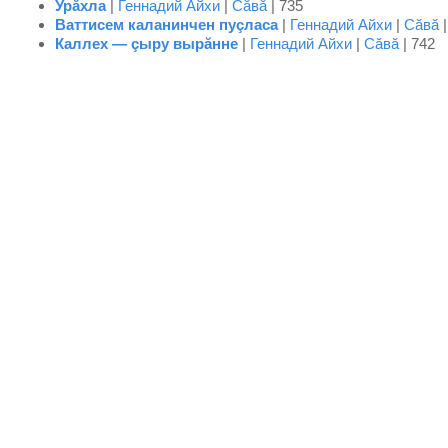
Урăхла
|
Геннадий Айхи
|
Сăвă
| 735
Ваттисем каланинчен пуçласа
|
Геннадий Айхи
|
Сăвă
|
Каллех — çыру вырăнне
|
Геннадий Айхи
|
Сăвă
| 742