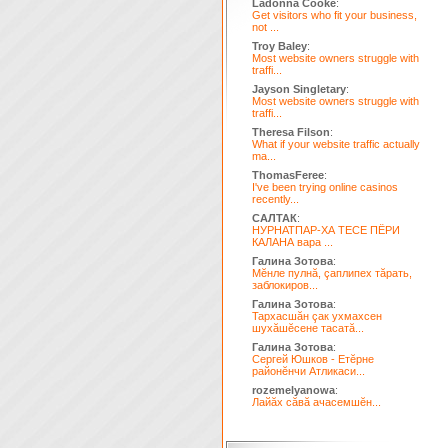
Ladonna Cooke
:
Get visitors who fit your business,
not ...
Troy Baley
:
Most website owners struggle with
traffi...
Jayson Singletary
:
Most website owners struggle with
traffi...
Theresa Filson
:
What if your website traffic actually
ma...
ThomasFeree
:
I've been trying online casinos
recently...
САЛТАК
:
НУРНАТПАР-ХА ТЕСЕ ПЁРИ
КАЛАНА вара ...
Галина Зотова
:
Мĕнле пулнă, çаплипех тăрать,
заблокиров...
Галина Зотова
:
Тархасшăн çак ухмахсен
шухăшĕсене тасатă...
Галина Зотова
:
Сергей Юшков - Етĕрне
районĕнчи Атликаси...
rozemelyanowa
:
Лайăх сăвă ачасемшĕн...