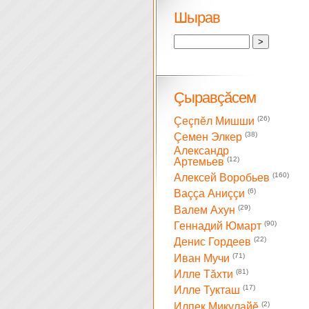
Шырав
Çыравçăсем
(26)
Çеçпĕл Мишши
(38)
Çемен Элкер
Александр
(12)
Артемьев
(160)
Алексей Воробьев
(6)
Ваççа Аниççи
(29)
Валем Ахун
(90)
Геннадий Юмарт
(22)
Денис Гордеев
(71)
Иван Мучи
(81)
Илле Тăхти
(17)
Илле Тукташ
(2)
Илпек Микулайĕ