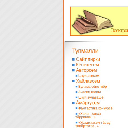
Электро
Тупмалли
■
Сайт пирки
■
Кĕнекесем
■
Авторсем
■
Шкул ачисем
■
Хайлавсем
■
Вулама сĕнетпĕр
■
Ачасем валли
■
Шкул вулавăшĕ
■
Ăмăртусем
■
Фантастика конкурсĕ
■
«Халап хапха
тăрринче...»
■
«Урхамахсем тăраç
тапăртатса...»