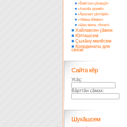
■
«Ĕмĕтсен çăлкуçĕ»
■
«Ачалăх урамĕ»
■
«Ăраскал çăлтăрĕ»
■
«Чăваш йăмри»
■
«Шан мана, тĕнче!»
■
Хайлавсен çăмхи
■
Юлташсем
■
Çыхăну мелĕсем
■
Координаты для
связи
Сайта кĕр
Усăç:
Вăрттăн сăмах:
Шухăшсем