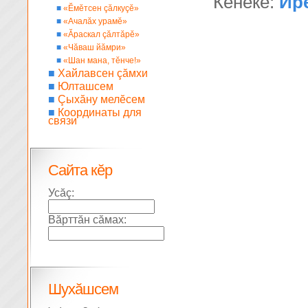
Кĕнеке:
Ир
■
«Ĕмĕтсен çăлкуçĕ»
■
«Ачалăх урамĕ»
■
«Ăраскал çăлтăрĕ»
■
«Чăваш йăмри»
■
«Шан мана, тĕнче!»
■
Хайлавсен çăмхи
■
Юлташсем
■
Çыхăну мелĕсем
■
Координаты для
связи
Сайта кĕр
Усăç:
Вăрттăн сăмах:
Шухăшсем