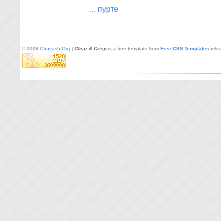
... пурте
© 2008
Chuvash.Org
|
Clear & Crisp
is a free template from
Free CSS Templates
rele