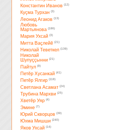
(12)
Константин Иванов
(3)
Куçма Турхан
(13)
Леонид Агаков
Любовь
(186)
Мартьянова
(3)
Мария Ухсай
(21)
Митта Ваçлейĕ
(139)
Николай Теветкел
Николай
(21)
Шупуççынни
(9)
Пайтул
(41)
Петĕр Хусанкай
(118)
Петĕр Ялгир
(24)
Светлана Асамат
(25)
Трубина Мархви
(4)
Хветĕр Уяр
(7)
Эмине
(39)
Юрий Скворцов
(240)
Юхма Мишши
(14)
Яков Ухсай