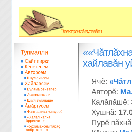
Электронлă вулавăш
««Чăтлăхна 
Тупмалли
хайлавăн 
■
Сайт пирки
■
Кĕнекесем
■
Авторсем
■
Шкул ачисем
Ячĕ:
«Чăтл
■
Хайлавсем
■
Вулама сĕнетпĕр
Авторĕ:
Ма
■
Ачасем валли
Калăпăшĕ:
■
Шкул вулавăшĕ
■
Ăмăртусем
Хушнă:
17.
■
Фантастика конкурсĕ
■
«Халап хапха
Пурĕ пăхнă
тăрринче...»
■
«Урхамахсем тăраç
тапăртатса...»