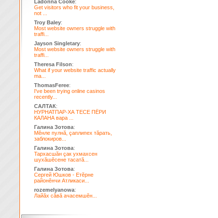
Ladonna Cooke
:
Get visitors who fit your business,
not ...
Troy Baley
:
Most website owners struggle with
traffi...
Jayson Singletary
:
Most website owners struggle with
traffi...
Theresa Filson
:
What if your website traffic actually
ma...
ThomasFeree
:
I've been trying online casinos
recently...
САЛТАК
:
НУРНАТПАР-ХА ТЕСЕ ПЁРИ
КАЛАНА вара ...
Галина Зотова
:
Мĕнле пулнă, çаплипех тăрать,
заблокиров...
Галина Зотова
:
Тархасшăн çак ухмахсен
шухăшĕсене тасатă...
Галина Зотова
:
Сергей Юшков - Етĕрне
районĕнчи Атликаси...
rozemelyanowa
:
Лайăх сăвă ачасемшĕн...