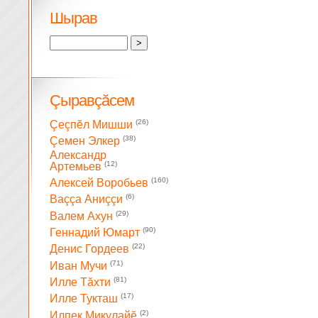
Шырав
Çыравçăсем
(26)
Çеçпĕл Мишши
(38)
Çемен Элкер
Александр
(12)
Артемьев
(160)
Алексей Воробьев
(6)
Ваççа Аниççи
(29)
Валем Ахун
(90)
Геннадий Юмарт
(22)
Денис Гордеев
(71)
Иван Мучи
(81)
Илле Тăхти
(17)
Илле Тукташ
(2)
Илпек Микулайĕ