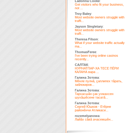
Ladonna Cooke
:
Get visitors who fit your business,
not ...
Troy Baley
:
Most website owners struggle with
traffi...
Jayson Singletary
:
Most website owners struggle with
traffi...
Theresa Filson
:
What if your website traffic actually
ma...
ThomasFeree
:
I've been trying online casinos
recently...
САЛТАК
:
НУРНАТПАР-ХА ТЕСЕ ПЁРИ
КАЛАНА вара ...
Галина Зотова
:
Мĕнле пулнă, çаплипех тăрать,
заблокиров...
Галина Зотова
:
Тархасшăн çак ухмахсен
шухăшĕсене тасатă...
Галина Зотова
:
Сергей Юшков - Етĕрне
районĕнчи Атликаси...
rozemelyanowa
:
Лайăх сăвă ачасемшĕн...