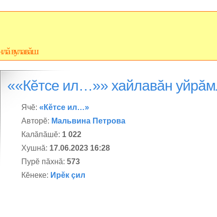
нлă вулавăш
««Кĕтсе ил…»» хайлавăн уйрă
Ячĕ:
«Кĕтсе ил…»
Авторĕ:
Мальвина Петрова
Калăпăшĕ:
1 022
Хушнă:
17.06.2023 16:28
Пурĕ пăхнă:
573
Кĕнеке:
Ирĕк çил