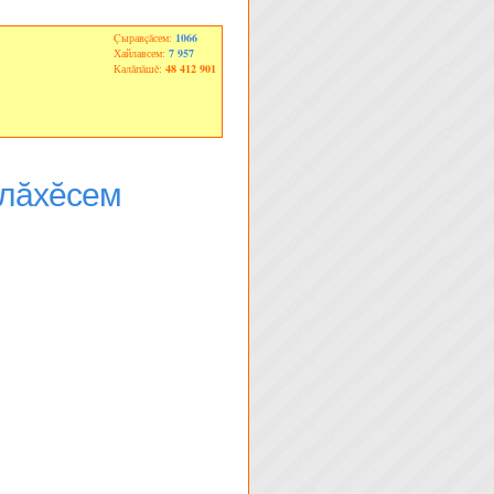
Çыравçăсем:
1066
Хайлавсем:
7 957
Калăпăшĕ:
48 412 901
млăхĕсем