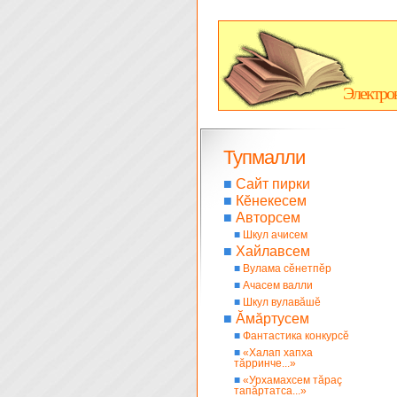
Электро
Тупмалли
■
Сайт пирки
■
Кĕнекесем
■
Авторсем
■
Шкул ачисем
■
Хайлавсем
■
Вулама сĕнетпĕр
■
Ачасем валли
■
Шкул вулавăшĕ
■
Ăмăртусем
■
Фантастика конкурсĕ
■
«Халап хапха
тăрринче...»
■
«Урхамахсем тăраç
тапăртатса...»