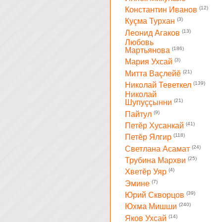
(12)
Константин Иванов
(3)
Куçма Турхан
(13)
Леонид Агаков
Любовь
(186)
Мартьянова
(3)
Мария Ухсай
(21)
Митта Ваçлейĕ
(139)
Николай Теветкел
Николай
(21)
Шупуççынни
(9)
Пайтул
(41)
Петĕр Хусанкай
(118)
Петĕр Ялгир
(24)
Светлана Асамат
(25)
Трубина Мархви
(4)
Хветĕр Уяр
(7)
Эмине
(39)
Юрий Скворцов
(240)
Юхма Мишши
(14)
Яков Ухсай