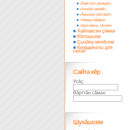
■
«Ĕмĕтсен çăлкуçĕ»
■
«Ачалăх урамĕ»
■
«Ăраскал çăлтăрĕ»
■
«Чăваш йăмри»
■
«Шан мана, тĕнче!»
■
Хайлавсен çăмхи
■
Юлташсем
■
Çыхăну мелĕсем
■
Координаты для
связи
Сайта кĕр
Усăç:
Вăрттăн сăмах:
Шухăшсем