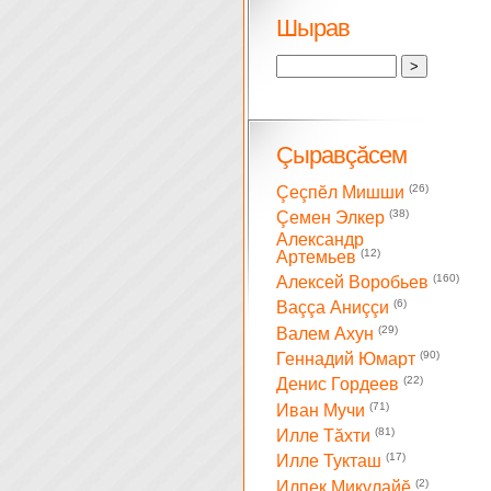
Шырав
Çыравçăсем
(26)
Çеçпĕл Мишши
(38)
Çемен Элкер
Александр
(12)
Артемьев
(160)
Алексей Воробьев
(6)
Ваççа Аниççи
(29)
Валем Ахун
(90)
Геннадий Юмарт
(22)
Денис Гордеев
(71)
Иван Мучи
(81)
Илле Тăхти
(17)
Илле Тукташ
(2)
Илпек Микулайĕ