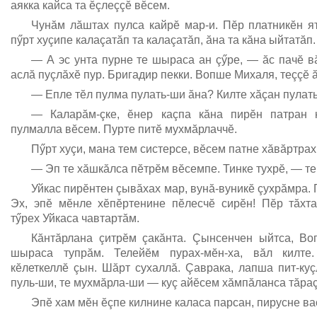
аякка кайса та ĕçлеççĕ вĕсем.
Чунăм лăштах пулса кайрĕ мар-и. Пĕр платникĕн ят
пӳрт хуçипе калаçатăп та калаçатăп, ăна та кăна ыйтатăп.
— А эс унта пурне те шыраса ан çӳре, — ăс пачĕ в
аслă пуçлăхĕ пур. Бригадир пекки. Вопше Михаля, теççĕ ă
— Епле тĕл пулма пулать-ши ăна? Килте хăçан пулат
— Каларăм-çке, ĕнер каçпа кăна пирĕн патран 
пулмалла вĕсем. Пурте питĕ мухмăрлаччĕ.
Пӳрт хуçи, мана тем систерсе, вĕсем патне хăвăртра
— Эп те хăшкăлса пĕтрĕм вĕсемпе. Тинке тухрĕ, — те
Уйкас пирĕнтен çывăхах мар, вунă-вуникĕ çухрăмра. 
Эх, эпĕ мĕнле хĕпĕртенине пĕлесчĕ сирĕн! Пĕр тăхт
тӳрех Уйкаса чавтартăм.
Кăнтăрлана çитрĕм çакăнта. Çынсенчен ыйтса, В
шыраса тупрăм. Телейĕм пурах-мĕн-ха, вăл килте
кĕлеткеллĕ çын. Шăрт сухаллă. Çаврака, лапша пит-куç
пуль-ши, те мухмăрла-ши — куç айĕсем хăмпăланса тăраç
Эпĕ хам мĕн ĕçпе килнине каласа парсан, пирусне в