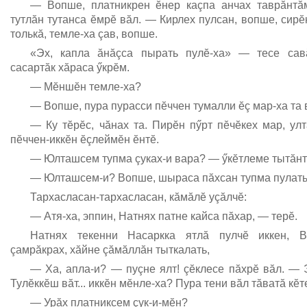
— Вопше, платникрен ĕнер каçпа анчах таврăнтăм
тутлăн тутанса ĕмрĕ вăл. — Кирлех пулсан, вопше, сирĕн
толькă, темле-ха çав, вопше.
«Эх, капла ăнăçса пырать пулĕ-ха» — тесе сав
сасартăк хăраса ӳкрĕм.
— Мĕншĕн темле-ха?
— Вопше, пура пурасси пĕччен тумалли ĕç мар-ха та 
— Ку тĕрĕс, чăнах та. Пирĕн пӳрт пĕчĕкех мар, ул
пĕччен-иккĕн ĕçлеймĕн ĕнтĕ.
— Юлташсем тупма çуках-и вара? — ӳкĕтлеме тытăнт
— Юлташсем-и? Вопше, шыраса пăхсан тупма пулать п
Тархасласан-тархасласан, кăмăлĕ уçăлчĕ:
— Атя-ха, эппин, Натнях патне кайса пăхар, — терĕ.
Натнях текенни Насаркка ятлă пулчĕ иккен, 
çамрăкрах, хăйне çăмăллăн тыткалать,
— Ха, апла-и? — пуçне ялт! çĕклесе пăхрĕ вăл. — 
Тулĕккĕш вăт... иккĕн мĕнле-ха? Пура тени вăл тăватă кĕт
— Урăх платниксем çук-и-мĕн?