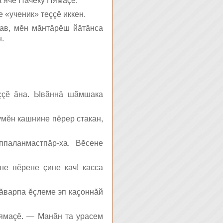
а ячĕ Начеку Нямаçĕ.
«ученик» теççĕ иккен.
 ав, мĕн мăнтăрĕш йăтăнса
н.
еççĕ ăна. Ывăннă шăмшака
умĕн кашнине пĕрер стакан,
паланмастпăр-ха. Вĕсене
не пĕрене çине кач! касса
 çăварпа ĕçлеме эп каçоннăй
Нямаçĕ. — Манăн та урасем