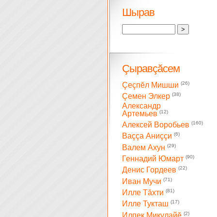
Шырав
Çыравçăсем
(26)
Çеçпĕл Мишши
(38)
Çемен Элкер
Александр
(12)
Артемьев
(160)
Алексей Воробьев
(6)
Ваççа Аниççи
(29)
Валем Ахун
(90)
Геннадий Юмарт
(22)
Денис Гордеев
(71)
Иван Мучи
(81)
Илле Тăхти
(17)
Илле Тукташ
(2)
Илпек Микулайĕ