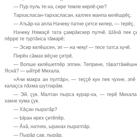
— Пур пуль те-ха, сире темле кирлĕ-çке?
Тархасласан-тархасласан, каллех манпа килĕшрĕç.
— Атьăр-ха апла Начеку патне çитсе килер, — терĕç.
Начеку Нямаçĕ тата çамрăкскер пулчĕ. Шăчă пек ç
пĕрре те туртăнса тăмарĕ:
— Эсир килĕшсен, эп — на чеку! — тесе татса хучĕ.
Пирĕн сăмах вĕçне çитрĕ.
— Вопше килĕшетпĕр эппин. Теприне, тăваттăмĕшне
Яснă? — ыйтрĕ Михала.
«Ачи макра ан пултăр», — теççĕ кун пек чухне, эпĕ
калаçса пăхма шутларăм.
— Эй, çук. Малтан пырса курар-ха, — терĕ Михал
хакне хума çук.
— Хăçан пыратăр?
— Ыран ирех çитĕпĕр.
— Ăхă, натнях, ыранах пыратпăр.
— Пырăр çав, пырăр.