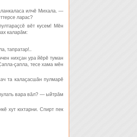
аланкаласа илчĕ Михала. —
рттерсе ларас?
пултараçсĕ вĕт кусем! Мĕн
лах каларăм:
а, тапратар!..
ччен нихçан ура йĕрĕ туман
Çапла-çапла, тесе хама мĕн
 пач та калаçасшăн пулмарĕ
 пулать вара вăл? — ыйтрăм
икĕ хут юхтарни. Спирт пек