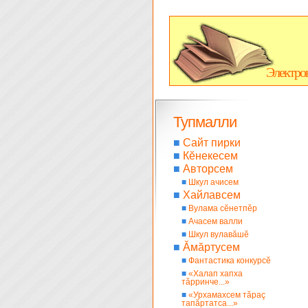
Электро
Тупмалли
■
Сайт пирки
■
Кĕнекесем
■
Авторсем
■
Шкул ачисем
■
Хайлавсем
■
Вулама сĕнетпĕр
■
Ачасем валли
■
Шкул вулавăшĕ
■
Ăмăртусем
■
Фантастика конкурсĕ
■
«Халап хапха
тăрринче...»
■
«Урхамахсем тăраç
тапăртатса...»