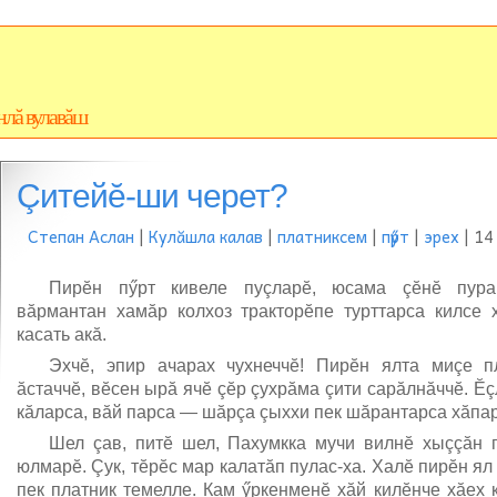
нлă вулавăш
Çитейĕ-ши черет?
Степан Аслан
|
Кулăшла калав
|
платниксем
|
пӳрт
|
эрех
| 14
Пирĕн пӳрт кивеле пуçларĕ, юсама çĕнĕ пура
вăрмантан хамăр колхоз тракторĕпе турттарса килсе х
касать акă.
Эхчĕ, эпир ачарах чухнеччĕ! Пирĕн ялта миçе п
ăстаччĕ, вĕсен ырă ячĕ çĕр çухрăма çити сарăлнăччĕ. Ĕç
кăларса, вăй парса — шăрçа çыххи пек шăрантарса хăпар
Шел çав, питĕ шел, Пахумкка мучи вилнĕ хыççăн 
юлмарĕ. Çук, тĕрĕс мар калатăп пулас-ха. Халĕ пирĕн я
пек платник темелле. Кам ӳркенменĕ хăй килĕнче хăех 