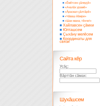
■
«Ĕмĕтсен çăлкуçĕ»
■
«Ачалăх урамĕ»
■
«Ăраскал çăлтăрĕ»
■
«Чăваш йăмри»
■
«Шан мана, тĕнче!»
■
Хайлавсен çăмхи
■
Юлташсем
■
Çыхăну мелĕсем
■
Координаты для
связи
Сайта кĕр
Усăç:
Вăрттăн сăмах:
Шухăшсем