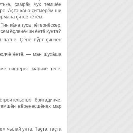
тьке, çамрăк чух темшĕн
ре. Ăçта кăна çитмерĕм-ши
рмана çитсе кĕтĕм.
 Тин кăна туса пĕтернĕскер.
нсем ĕçленĕ-ши ĕнтĕ кунта?
м патне. Çĕнĕ пӳрт çинчен
и юлчĕ ĕнтĕ, — ман шухăша
ме систерес марччĕ тесе,
троительство бригадинче,
 темшĕн вĕренесшĕнех мар
ем чылай унта. Таçта, таçта