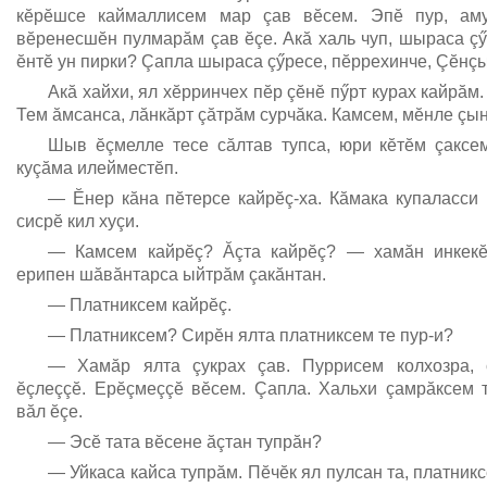
кĕрĕшсе каймаллисем мар çав вĕсем. Эпĕ пур, аму
вĕренесшĕн пулмарăм çав ĕçе. Акă халь чуп, шыраса çӳ
ĕнтĕ ун пирки? Çапла шыраса çӳресе, пĕррехинче, Çĕнçы
Акă хайхи, ял хĕрринчех пĕр çĕнĕ пӳрт курах кайрăм.
Тем ăмсанса, лăнкăрт çăтрăм сурчăка. Камсем, мĕнле çы
Шыв ĕçмелле тесе сăлтав тупса, юри кĕтĕм çаксе
куçăма илейместĕп.
— Ĕнер кăна пĕтерсе кайрĕç-ха. Кăмака купаласс
сисрĕ кил хуçи.
— Камсем кайрĕç? Ăçта кайрĕç? — хамăн инкекĕ
ерипен шăвăнтарса ыйтрăм çакăнтан.
— Платниксем кайрĕç.
— Платниксем? Сирĕн ялта платниксем те пур-и?
— Хамăр ялта çукрах çав. Пуррисем колхозра, с
ĕçлеççĕ. Ерĕçмеççĕ вĕсем. Çапла. Хальхи çамрăксем
вăл ĕçе.
— Эсĕ тата вĕсене ăçтан тупрăн?
— Уйкаса кайса тупрăм. Пĕчĕк ял пулсан та, платникс