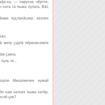
ăр-ха, — пирусне чĕртсе,
 пата та пыма пулать. Вăт,
ăнма пуçланăскер, каллех
вăл.
тă метр çурлă пĕренесемпе
ăм çакна.
уль те...
Вошпе Михалинчен нумай
Эп хам натнях пыма хатĕр.
еслĕ-çке?