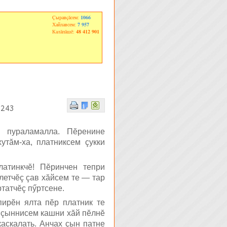
Çыравçăсем:
1066
Хайлавсем:
7 957
Калăпăшĕ:
48 412 901
 243
 пураламалла. Пĕренине
утăм-ха, платниксем çукки
латинкчĕ! Пĕринчен тепри
летчĕç çав хăйсем те — тар
татчĕç пӳртсене.
пирĕн ялта пĕр платник те
л çыннисем кашни хăй пĕлнĕ
каскалать. Анчах çын патне