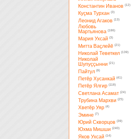
(12)
Константин Иванов
(3)
Куçма Турхан
(13)
Леонид Агаков
Любовь
(186)
Мартьянова
(3)
Мария Ухсай
(21)
Митта Ваçлейĕ
(139)
Николай Теветкел
Николай
(21)
Шупуççынни
(9)
Пайтул
(41)
Петĕр Хусанкай
(118)
Петĕр Ялгир
(24)
Светлана Асамат
(25)
Трубина Мархви
(4)
Хветĕр Уяр
(7)
Эмине
(39)
Юрий Скворцов
(240)
Юхма Мишши
(14)
Яков Ухсай