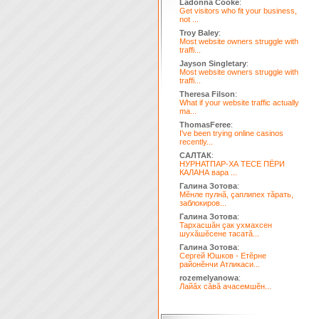
Ladonna Cooke
:
Get visitors who fit your business,
not ...
Troy Baley
:
Most website owners struggle with
traffi...
Jayson Singletary
:
Most website owners struggle with
traffi...
Theresa Filson
:
What if your website traffic actually
ma...
ThomasFeree
:
I've been trying online casinos
recently...
САЛТАК
:
НУРНАТПАР-ХА ТЕСЕ ПЁРИ
КАЛАНА вара ...
Галина Зотова
:
Мĕнле пулнă, çаплипех тăрать,
заблокиров...
Галина Зотова
:
Тархасшăн çак ухмахсен
шухăшĕсене тасатă...
Галина Зотова
:
Сергей Юшков - Етĕрне
районĕнчи Атликаси...
rozemelyanowa
:
Лайăх сăвă ачасемшĕн...