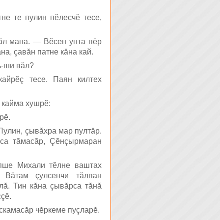
не те пулин пĕлесчĕ тесе,
ăл мана. — Вĕсен унта пĕр
на, çавăн патне кăна кай.
ь-ши вăл?
кайрĕç тесе. Паян килтех
х кайма хушрĕ:
рĕ.
Пулин, çывăхра мар пултăр.
аса тăмасăр, Çĕнçырмаран
опше Михали тĕлне ваштах
. Вăтам çулсенчи тăлпан
лă. Тин кăна çывăрса тăнă
çĕ.
аскамасăр чĕркеме пуçларĕ.