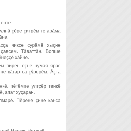
ĕнтĕ.
пулнă çĕре çитрĕм те арăма
ăна.
таççа чиксе çурăмĕ хыçне
 çавсем. Тăваттăн. Вопше
ĕнеççĕ хăйне.
сем пирĕн ĕçне нумая ярас
не кăтартса çӳрерĕм. Ăçта
нкĕ, пĕтĕмпе ултçĕр тенкĕ
, апат хуçаран.
улмарĕ. Пĕрене çине канса