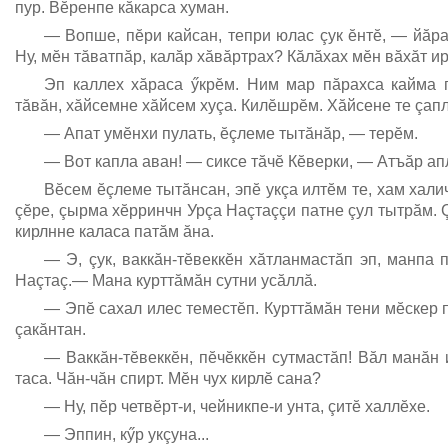
пур. Вĕренпе кăкарса хуман.
— Вопше, пĕри кайсан, тепри юлас çук ĕнтĕ, — йăр
Ну, мĕн тăватпăр, калăр хăвăртрах? Кăлăхах мĕн вăхăт и
Эп каллех хăраса ӳкрĕм. Ним мар пăрахса кайма 
тăвăн, хăйсемне хăйсем хуçа. Килĕшрĕм. Хăйсене те çап
— Апат умĕнхи пулать, ĕçлеме тытăнăр, — терĕм.
— Вот капла аван! — сиксе тăчĕ Кĕверки, — Атъăр апл
Вĕсем ĕçлеме тытăнсан, эпĕ укçа илтĕм те, хам хали
çĕре, çырма хĕрринчн Урçа Наçтаççи патне çул тытрăм. 
кирлнне каласа патăм ăна.
— Э, çук, ваккăн-тĕвеккĕн хăтланмастăп эп, манпа
Наçтаç.— Мана курттăмăн сутни усăллă.
— Эпĕ сахал илес теместĕп. Курттăмăн тени мĕскер
çакăнтан.
— Ваккăн-тĕвеккĕн, пĕчĕккĕн сутмастăп! Вăл манăн 
таса. Чăн-чăн спирт. Мĕн чух кирлĕ сана?
— Ну, пĕр четвĕрт-и, чейникпе-и унта, çитĕ халлĕхе.
— Эппин, кӳр укçуна...