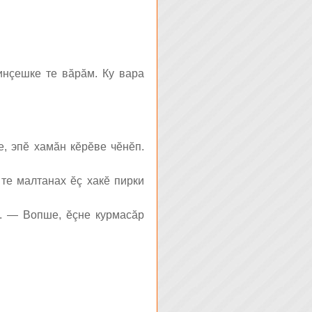
инçешке те вăрăм. Ку вара
, эпĕ хамăн кĕрĕве чĕнĕп.
 те малтанах ĕç хакĕ пирки
а. — Вопше, ĕçне курмасăр