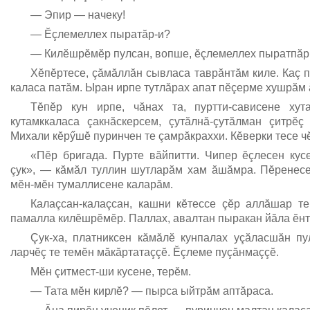
— Эпир — начеку!
— Ĕçлемеллех пыратăр-и?
— Килĕшрĕмĕр пулсан, вопше, ĕçлемеллех пыратпăр 
Хĕпĕртесе, çăмăллăн сывласа таврăнтăм киле. Каç 
каласа патăм. Ыран ирпе тутлăрах апат пĕçерме хушрăм 
Тĕпĕр кун ирпе, чăнах та, пуртти-сависене ху
кутамккаласа çакнăскерсем, çутăлнă-çутăлман çитрĕç
Михали кĕрӳшĕ пуринчен те çамрăкраххи. Кĕверки тесе ч
«Пĕр бригада. Пурте вăйпитти. Чипер ĕçлесен ку
çук», — кăмăл туллин шутларăм хам ăшăмра. Пĕренесе
мĕн-мĕн тумаллисене каларăм.
Калаçсан-калаçсан, кашни кĕтессе çĕр аллăшар те
памалла килĕшрĕмĕр. Паллах, авалтан пыракан йăла ĕнтĕ
Çук-ха, платниксен кăмăлĕ кунпалах уçăласшăн п
ларчĕç те темĕн мăкăртатаççĕ. Ĕçлеме пуçăнмаççĕ.
Мĕн çитмест-ши кусене, терĕм.
— Тата мĕн кирлĕ? — пырса ыйтрăм аптăраса.