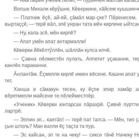
— Ăна пирĕн ученик пĕлет, — пуринчен малтан калас
Вопше Михали кĕрӳшне, Кĕверкине, хăйсем хушшинче 
— Платник ĕçĕ, ай-яй, çăмăл мар-çке? Пĕренесем,
выртаççĕ, — терĕ вăл, эпĕ унран тата мĕн кирлине ыйтса
— Ну, кала эсĕ, мĕн кирлĕ?
— Апат умĕн апат антармалли!
Кĕверки йĕкĕлтӳллĕн, шăллăн кулса илчĕ.
— Çавна пĕлместĕн пулать. Аппетит уçаканни, т
канлĕх параканни.
Ăнлантăм. Ĕçмелли кирлĕ иккен вĕсене. Кашни апат 
тет.
Ханша е сăмакун тесен, ку ĕçпе эпир хамăр ап
вĕретмелли майсене те пĕлейместпĕр.
«Ученик» Кĕверки юнтарсах пăрахрĕ. Çивчĕ пуртти
лартрĕ.
— Эппин эп... каятăп! — терĕ пат татса. — Мĕн, тип
çын штоль? Ман валли ĕç таçта та пур.
— Эс кайсан, эп те на чеку! — сиксе тăчĕ Начеку 