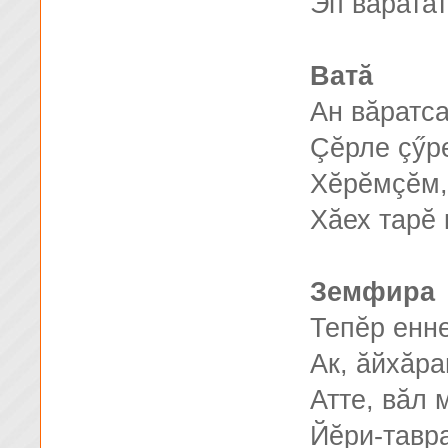
Эп вăратат
Ватă
Ан вăратс
Çĕрле çӳр
Хĕрĕмçĕм,
Хăех тарĕ 
Земфира
Тепĕр енне
Ак, ăйхăра
Атте, вăл 
Йĕри-тавра