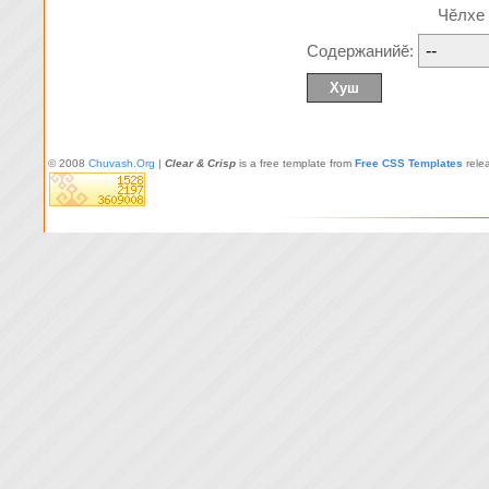
Чĕлхе
Содержанийĕ:
© 2008
Chuvash.Org
|
Clear & Crisp
is a free template from
Free CSS Templates
rele