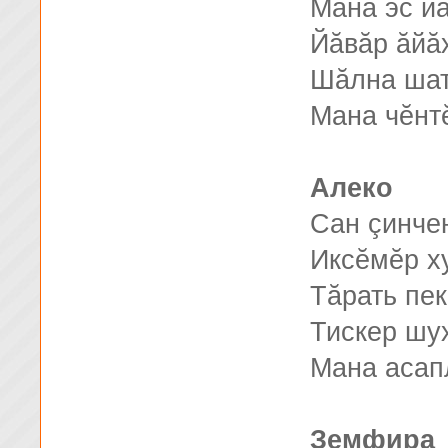
Мана эс йă
Йăвăр ăйă
Шăлна шат
Мана чĕнт
Алеко
Сан çинче
Иксĕмĕр 
Тăрать пек
Тискер шу
Мана асап
Земфира