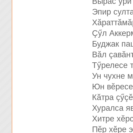
Вырăс ури
Эпир султ
Хăраттăмă
Çӳл Аккер
Буджак па
Вăл çавăнт
Тӳрелесе т
Ун чухне 
Юн вĕресе
Кăтра çӳç
Хуралса я
Хитре хĕр
Пĕр хĕре э