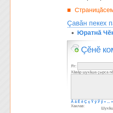
Страницăсе
■
Çавăн пекех 
Юратнă Чĕ
Çĕнĕ ко
Ят:
Хăвăр шухăша çырса пĕ
Ă
ă
Ĕ
ĕ
Ç
ç
Ÿ
ÿ
Ӳ
ӳ
« ... »
Хаклав:
Шухă