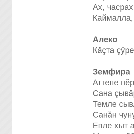
Ах, часрах
Каймалла, 
Алеко
Кăçта çӳр
Земфира
Аттепе пĕр
Сана çывă
Темле сыв
Санăн чун
Епле хыт 