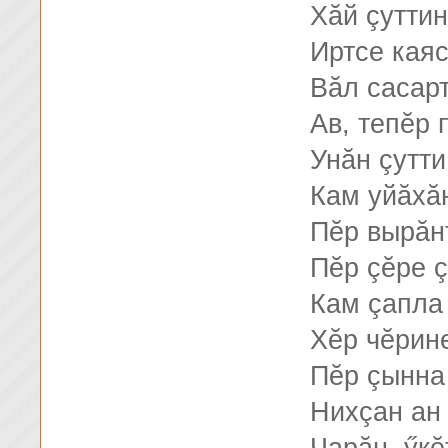
Хăй çуттин
Иртсе кая
Вăл сасарт
Ав, тепĕр 
Унăн çутти
Кам уйăхăн
Пĕр вырăн
Пĕр çĕре ç
Кам çапла
Хĕр чĕрин
Пĕр çынна
Нихçан ан 