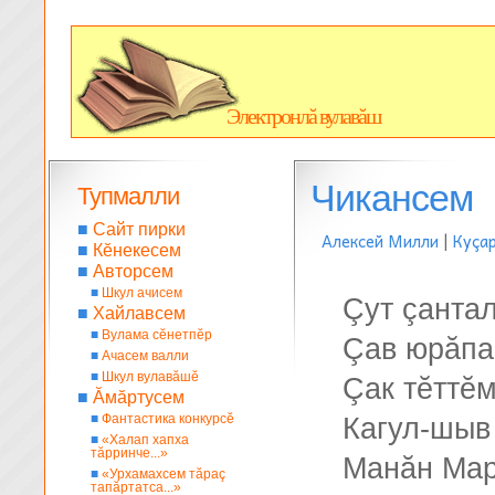
Электронлă вулавăш
Чикансем
Тупмалли
■
Сайт пирки
Алексей Милли
|
Куçа
■
Кĕнекесем
■
Авторсем
■
Шкул ачисем
Çут çанта
■
Хайлавсем
■
Вулама сĕнетпĕр
Çав юрăпа
■
Ачасем валли
■
Шкул вулавăшĕ
Çак тĕттĕм
■
Ăмăртусем
■
Фантастика конкурсĕ
Кагул-шыв
■
«Халап хапха
тăрринче...»
Манăн Мар
■
«Урхамахсем тăраç
тапăртатса...»