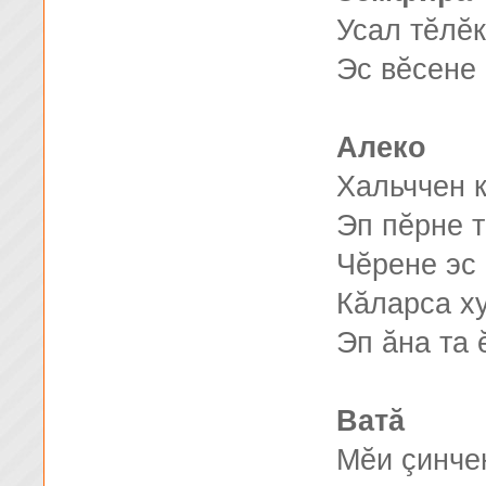
Усал тĕлĕк
Эс вĕсене 
Алеко
Хальччен 
Эп пĕрне 
Чĕрене эс
Кăларса ху
Эп ăна та 
Ватă
Мĕи çинчен