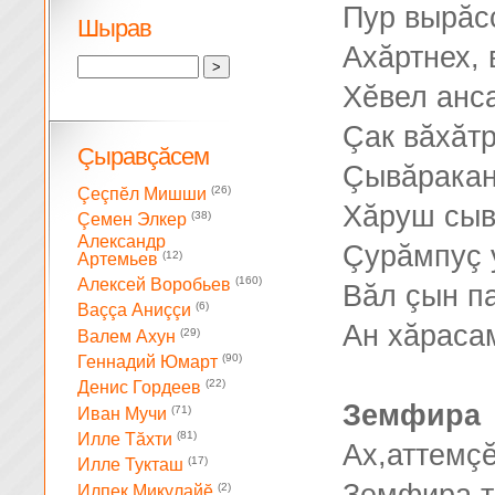
Пур вырăс
Шырав
Ахăртнех, 
Хĕвел анса
Çак вăхăтр
Çыравçăсем
Çывăрака
(26)
Çеçпĕл Мишши
Хăруш сыв
(38)
Çемен Элкер
Александр
Çурăмпуç 
(12)
Артемьев
(160)
Алексей Воробьев
Вăл çын па
(6)
Ваççа Аниççи
Ан хăрасам
(29)
Валем Ахун
(90)
Геннадий Юмарт
(22)
Денис Гордеев
Земфира
(71)
Иван Мучи
(81)
Илле Тăхти
Ах,аттемç
(17)
Илле Тукташ
(2)
Илпек Микулайĕ