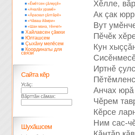
Хĕлле, вă
■
«Ĕмĕтсен çăлкуçĕ»
■
«Ачалăх урамĕ»
Ак çак юр
■
«Ăраскал çăлтăрĕ»
■
«Чăваш йăмри»
Вут умĕнче
■
«Шан мана, тĕнче!»
■
Хайлавсен çăмхи
Пĕчĕк хĕре
■
Юлташсем
■
Çыхăну мелĕсем
Кун хыççăн
■
Координаты для
связи
Сисĕнмесĕ
Иртнĕ çул
Сайта кĕр
Пĕтĕмленс
Усăç:
Анчах юрă
Вăрттăн сăмах:
Чĕрем тав
Кĕрсе лар
Ним сас-чĕ
Шухăшсем
Кăнтăр кăв