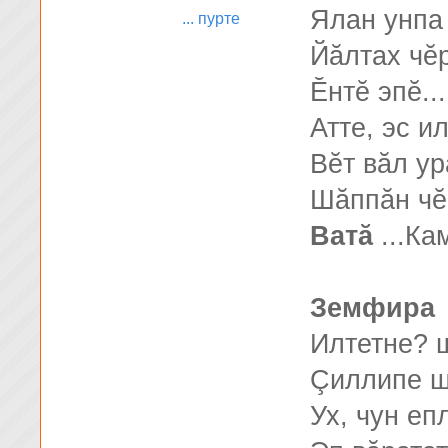
Ялан унпа
... пурте
Йăлтах чĕ
Ĕнтĕ эпĕ..
Атте, эс и
Вĕт вăл ур
Шăппăн чĕ
Ватă
...Ка
Земфира
Илтетне? ш
Çиллипе ш
Ух, чун еп