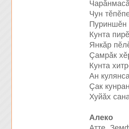
Чарăнмасă
Чун тĕпĕп
Пуриншĕн 
Кунта пир
Янкăр пĕлĕ
Çамрăк хĕ
Кунта хитр
Ан кулянс
Çак кунран
Хуйăх сана
Алеко
Атте, Зем