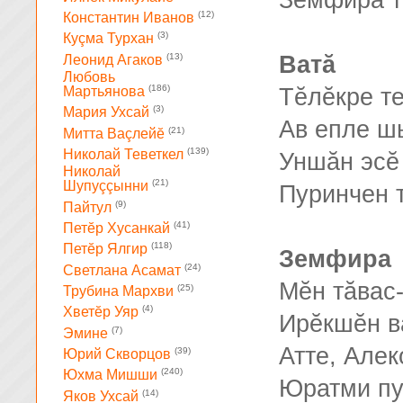
Земфира т
(12)
Константин Иванов
(3)
Куçма Турхан
(13)
Ватă
Леонид Агаков
Любовь
(186)
Тĕлĕкре те
Мартьянова
(3)
Мария Ухсай
Ав епле шы
(21)
Митта Ваçлейĕ
(139)
Николай Теветкел
Уншăн эсĕ
Николай
(21)
Шупуççынни
Пуринчен т
(9)
Пайтул
(41)
Петĕр Хусанкай
(118)
Петĕр Ялгир
Земфира
(24)
Светлана Асамат
Мĕн тăвас
(25)
Трубина Мархви
(4)
Хветĕр Уяр
Ирĕкшĕн в
(7)
Эмине
Атте, Алек
(39)
Юрий Скворцов
(240)
Юхма Мишши
Юратми пу
(14)
Яков Ухсай