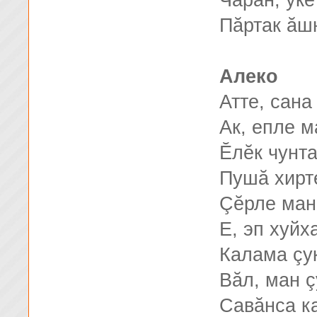
Чарăн, ӳкĕ
Пăртак ăшн
Алеко
Атте, сана
Ак, епле 
Ĕлĕк чунта
Пушă хирт
Çĕрле ман
Е, эп хуйх
Калама çу
Вăл, ман 
Савăнса к