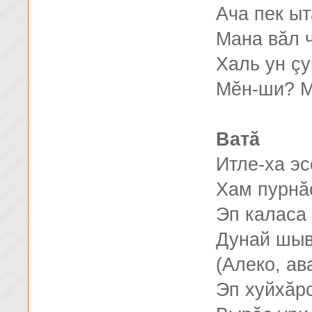
Ача пек ы
Мана вăл ч
Халь ун ç
Мĕн-ши? М
Ватă
Итле-ха эс
Хам пурнă
Эп каласа 
Дунай шыв
(Алеко, ав
Эп хуйхăр