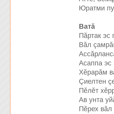
Юратми пу
Ватă
Пăртак эс 
Вăл çамрăк
Ассăрланса
Асаппа эс
Хĕрарăм в
Çиелтен çе
Пĕлĕт хĕр
Ав унта уй
Пĕрех вăл 