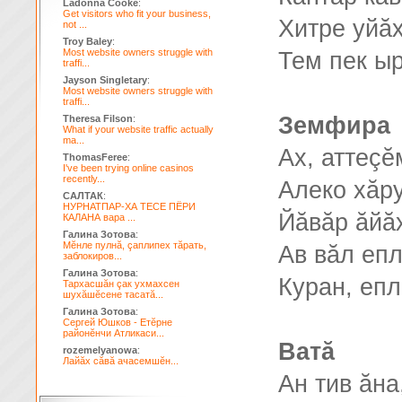
Ladonna Cooke
:
Get visitors who fit your business,
Хитре уйăх
not ...
Troy Baley
:
Most website owners struggle with
Тем пек ы
traffi...
Jayson Singletary
:
Most website owners struggle with
traffi...
Земфира
Theresa Filson
:
What if your website traffic actually
ma...
Ах, аттеçĕ
ThomasFeree
:
I've been trying online casinos
recently...
Алеко хăр
САЛТАК
:
НУРНАТПАР-ХА ТЕСЕ ПЁРИ
Йăвăр ăйă
КАЛАНА вара ...
Галина Зотова
:
Мĕнле пулнă, çаплипех тăрать,
Ав вăл епл
заблокиров...
Галина Зотова
:
Куран, епл
Тархасшăн çак ухмахсен
шухăшĕсене тасатă...
Галина Зотова
:
Сергей Юшков - Етĕрне
районĕнчи Атликаси...
Ватă
rozemelyanowa
:
Лайăх сăвă ачасемшĕн...
Ан тив ăна