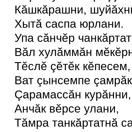
Кăшкăрашни, шуйăхн
Хытă саспа юрлани.
Упа сăнчĕр чанкăртат
Вăл хулăммăн мĕкĕрн
Тĕслĕ çĕтĕк кĕпесем,
Ват çынсемпе çамрă
Çарамассăн курăнни,
Анчăк вĕрсе улани,
Тăмра танкăртатнă са