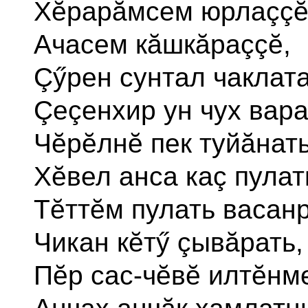
Хĕрарăмсем юрлаççĕ
Ачасем кăшкăраççĕ,
Çӳрен сунтал чаклат
Çеçенхир ун чух вар
Чĕрĕлнĕ пек туйăнать
Хĕвел анса каç пулат
Тĕттĕм пулать васанр
Чикан кĕтӳ çывăрать,
Пĕр сас-чĕвĕ илтĕнме