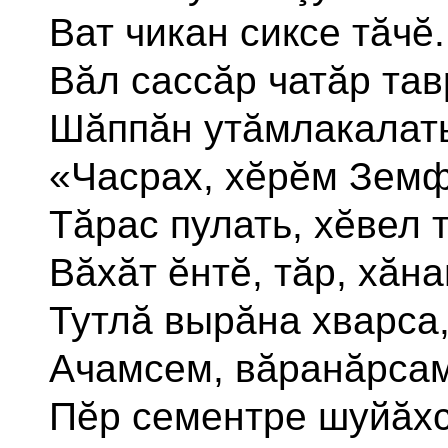
Ват чикан сиксе тăчĕ.
Вăл сассăр чатăр тав
Шăппăн утăмлакалать
«Часрах, хĕрĕм Земф
Тăрас пулать, хĕвел т
Вăхăт ĕнтĕ, тăр, хăна
Тутлă вырăна хварса
Ачамсем, вăранăрсам
Пĕр сементре шуйăх