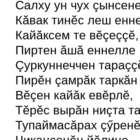
Салху ун чух çынсене
Кăвак тинĕс леш енн
Кайăксем те вĕçеççĕ,
Пиртен ăшă еннелле
Çуркуннеччен тараçç
Пирĕн çамрăк таркăн 
Вĕçен кайăк евĕрлĕ,
Тĕрĕс вырăн ниçта т
Тупаймасăрах çӳренĕ