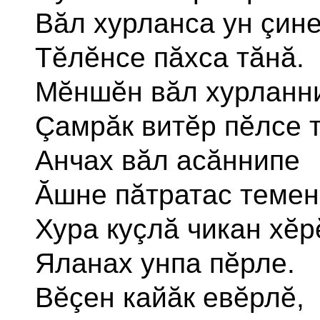
Вăл хурланса ун çин
Тĕлĕнсе пăхса тăнă.
Мĕншĕн вăл хурланн
Çамрăк витĕр пĕлсе 
Анчах вăл асăннипе
Ăшне пăтратас темен
Хура куçлă чикан хĕр
Яланах унпа пĕрле.
Вĕçен кайăк евĕрлĕ,