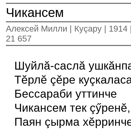
Чикансем
Алексей Милли | Куçару | 1914 
21 657
Шуйлă-саслă ушкăнпа
Тĕрлĕ çĕре куçкаласа
Бессараби уттинче
Чикансем тек çӳренĕ,
Паян çырма хĕрринч