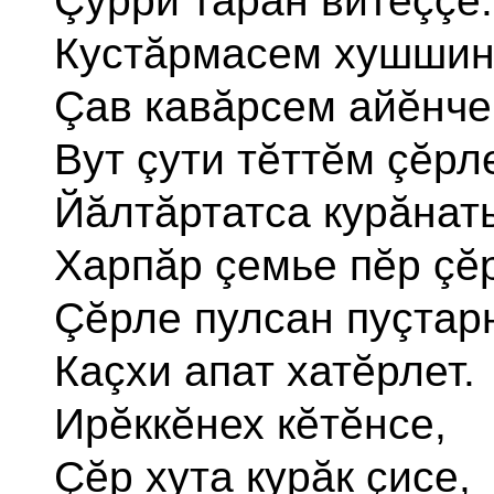
Çурри таран витеççĕ.
Кустăрмасем хушшин
Çав кавăрсем айĕнче
Вут çути тĕттĕм çĕрл
Йăлтăртатса курăнать
Харпăр çемье пĕр çĕ
Çĕрле пулсан пуçтар
Каçхи апат хатĕрлет.
Ирĕккĕнех кĕтĕнсе,
Çĕр хута курăк çисе,