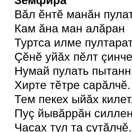
Земфира
Вăл ĕнтĕ манăн пулат
Кам ăна ман алăран
Туртса илме пултара
Çĕнĕ уйăх пĕлт çинч
Нумай пулать пытанн
Хирте тĕтре сарăлчĕ.
Тем пекех ыйăх килет
Пуç йывăррăн силлен
Часах тул та çутăлчĕ.