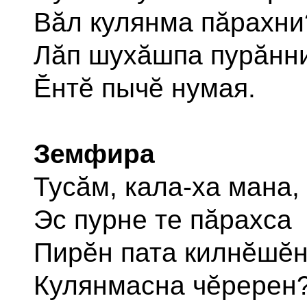
Вăл кулянма пăрахни
Лăп шухăшпа пурăнн
Ĕнтĕ пычĕ нумая.
Земфира
Тусăм, кала-ха мана,
Эс пурне те пăрахса
Пирĕн пата килнĕшĕ
Кулянмасна чĕререн