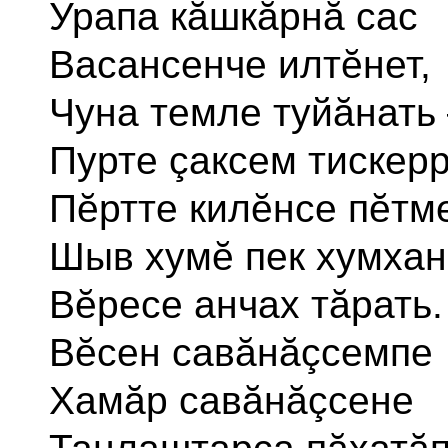
Урапа кăшкăрнă сас
Васансенче илтĕнет,
Чуна темле туйăнать
Пурте çаксем тискер
Пĕртте килĕнсе пĕтм
Шыв хумĕ пек хумхан
Вĕресе анчах тăрать.
Вĕсен савăнăçсемпе
Хамăр савăнăçсене