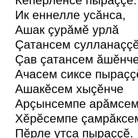
Кĕпĕрленсе пыраççĕ.
Ик еннелле усăнса,
Ашак çурăмĕ урлă
Çатансем сулланаççĕ
Çав çатансем ăшĕнч
Ачасем сиксе пыраçç
Ашакĕсем хыçĕнче
Арçынсемпе арăмсем
Хĕрĕсемпе çамрăксе
Пĕрле утса пыраççĕ.