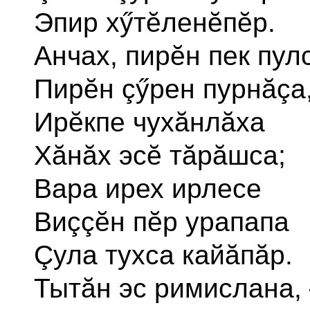
Эпир хӳтĕленĕпĕр.
Анчах, пирĕн пек пул
Пирĕн çӳрен пурнăçа
Ирĕкпе чухăнлăха
Хăнăх эсĕ тăрăшса;
Вара ирех ирлесе
Виççĕн пĕр урапапа
Çула тухса кайăпăр.
Тытăн эс римислана,