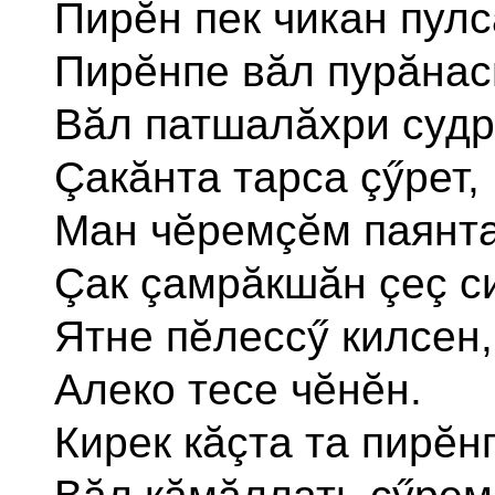
Пирĕн пек чикан пулс
Пирĕнпе вăл пурăнас
Вăл патшалăхри суд
Çакăнта тарса çӳрет,
Ман чĕремçĕм паянт
Çак çамрăкшăн çеç си
Ятне пĕлессӳ килсен,
Алеко тесе чĕнĕн.
Кирек кăçта та пирĕн