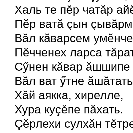
Халь те пĕр чатăр ай
Пĕр ватă çын çывăрм
Вăл кăварсем умĕнче
Пĕчченех ларса тăрат
Сӳнен кăвар ăшшипе
Вăл ват ӳтне ăшăтать
Хăй аякка, хирелле,
Хура куçĕпе пăхать.
Çĕрлехи сулхăн тĕтр