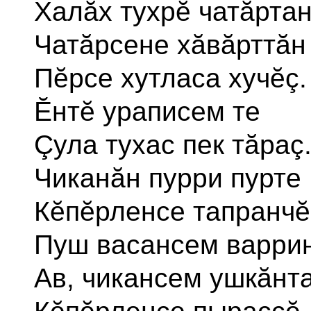
Халăх тухрĕ чатăртан
Чатăрсене хăвăрттăн
Пĕрсе хутласа хучĕç.
Ĕнтĕ ураписем те
Çула тухас пек тăраç
Чиканăн пурри пурте
Кĕпĕрленсе тапранчĕ
Пуш васансем варрин
Ав, чикансем ушкăнт