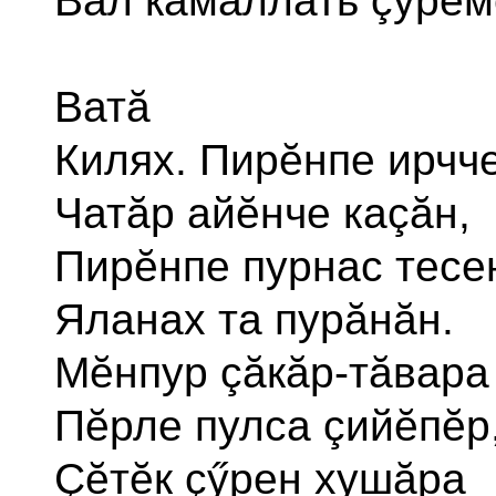
Вăл кăмăллать çӳрем
Ватă
Килях. Пирĕнпе ирчч
Чатăр айĕнче каçăн,
Пирĕнпе пурнас тесе
Яланах та пурăнăн.
Мĕнпур çăкăр-тăвара
Пĕрле пулса çийĕпĕр
Çĕтĕк çӳрен хушăра