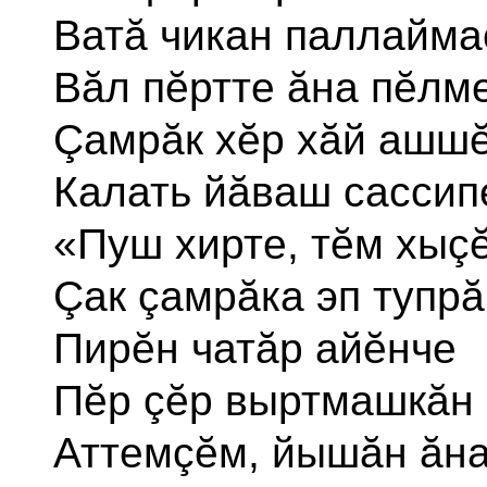
Ватă чикан паллайма
Вăл пĕртте ăна пĕлме
Çамрăк хĕр хăй ашш
Калать йăваш сассип
«Пуш хирте, тĕм хыç
Çак çамрăка эп тупрă
Пирĕн чатăр айĕнче
Пĕр çĕр выртмашкăн 
Аттемçĕм, йышăн ăна