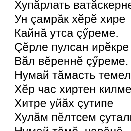
Хупăрлать ватăскерн
Ун çамрăк хĕрĕ хире
Кайнă утса çӳреме.
Çĕрле пулсан ирĕкре
Вăл вĕреннĕ çӳреме.
Нумай тăмасть темел
Хĕр час хиртен килм
Хитре уйăх çутипе
Хулăм пĕлтсем çутал