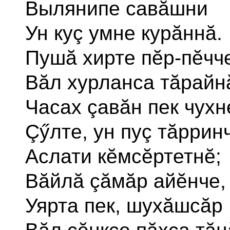
Вылянипе савăшни
Ун куç умне курăннă.
Пушă хирте пĕр-пĕчч
Вăл хурланса тăрайн
Часах çавăн пек чухн
Çӳлте, ун пуç тăррин
Аслати кĕмсĕртетнĕ;
Вăйлă çăмăр айĕнче,
Уярта пек, шухăшсăр