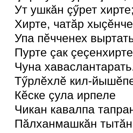
Ут ушкăн çӳрет хирте
Хирте, чатăр хыçĕнче
Упа пĕчченех выртать
Пурте çак çеçенхирте
Чуна хаваслантарать
Тӳрлĕхлĕ кил-йышĕп
Кĕске çула ирпеле
Чикан кавалпа тапран
Пăлханмашкăн тытăн