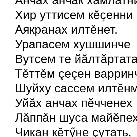
Анчах анчăк хамлатн
Хир уттисем кĕçенни
Аякранах илтĕнет.
Урапасем хушшинче
Вутсем те йăлтăртата
Тĕттĕм çеçен варрин
Шуйху сассем илтĕнм
Уйăх анчах пĕчченех
Лăппăн шуса майĕпе
Чикан кĕтӳне çутать,