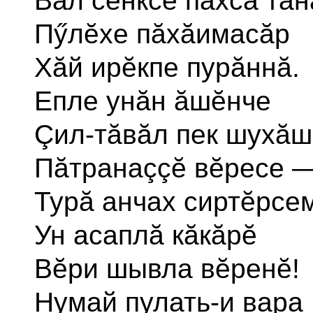
Вăл сĕнксе пăхса тăн
Пӳлĕхе пăхăимасăр
Хăй ирĕкпе пурăннă.
Епле унăн ăшĕнче
Çил-тăвăл пек шухă
Пăтранаççĕ вĕресе 
Турă анчах сиртĕрсе
Ун асаплă кăкăрĕ
Вĕри шывла вĕренĕ!
Нумай пулать-и вара