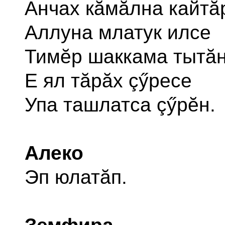
Анчах кăмăлна кайтă
Аллуна млатук илсе
Тимĕр шаккама тытă
Е ял тăрăх çӳресе
Упа ташлатса çӳрĕн.
Алеко
Эп юлатăп.