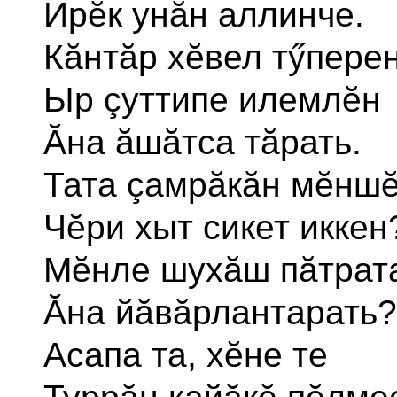
Ирĕк унăн аллинче.
Кăнтăр хĕвел тӳпере
Ыр çуттипе илемлĕн
Ăна ăшăтса тăрать.
Тата çамрăкăн мĕнш
Чĕри хыт сикет иккен
Мĕнле шухăш пăтрата
Ăна йăвăрлантарать?
Асапа та, хĕне те