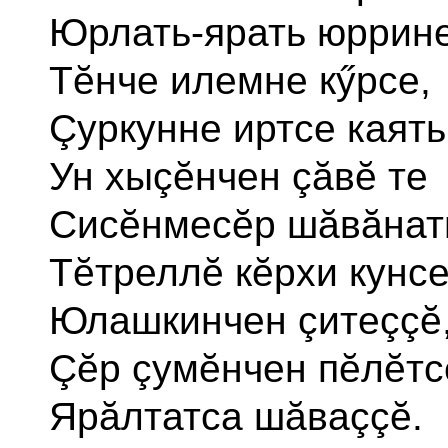
Юрлать-ярать юррине
Тĕнче илемне кӳрсе,
Çуркунне иртсе каять
Ун хыçĕнчен çăвĕ те
Сисĕнмесĕр шăвăнат
Тĕтреллĕ кĕрхи кунс
Юлашкинчен çитеççĕ
Çĕр çумĕнчен пĕлĕт
Ярăлтатса шăваççĕ.