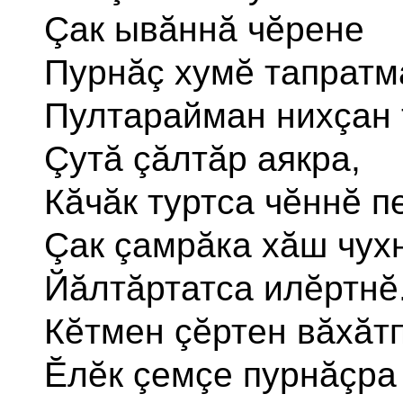
Çак ывăннă чĕрене
Пурнăç хумĕ тапратм
Пултарайман нихçан 
Çутă çăлтăр аякра,
Кăчăк туртса чĕннĕ пе
Çак çамрăка хăш чух
Йăлтăртатса илĕртнĕ
Кĕтмен çĕртен вăхăт
Ĕлĕк çемçе пурнăçра