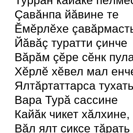
Туррăн кайăкĕ пĕлмес
Çавăнпа йăвине те
Ĕмĕрлĕхе çавăрмасть
Йăвăç туратти çинче
Вăрăм çĕре сĕнк пула
Хĕрлĕ хĕвел мал енч
Ялтăртаттарса тухат
Вара Турă сассине
Кайăк чикет хăлхине,
Вăл ялт сиксе тăрать