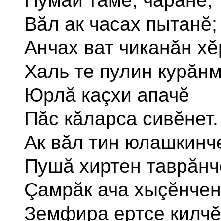
Нумай тăмĕ, чарăнĕ,
Вăл ак часах пытанĕ;
Анчах ват чиканăн хĕ
Халь те пулин курăнм
Юрлă каçхи апачĕ
Пăс кăларса сивĕнет.
Ак вăл тин юлашкинч
Пушă хиртен таврăнч
Çамрăк ача хыçĕнчен
Земфира ертсе килчĕ