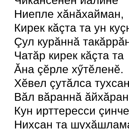
Чикансенĕн йăлине
Ниепле хăнăхайман,
Кирек кăçта та ун куç
Çул курăннă такăррăн
Чатăр кирек кăçта та
Ăна çĕрле хӳтĕленĕ.
Хĕвел çутăлса тухса
Вăл вăраннă ăйхăран
Кун ирттересси çинч
Нихçан та шухăшлам