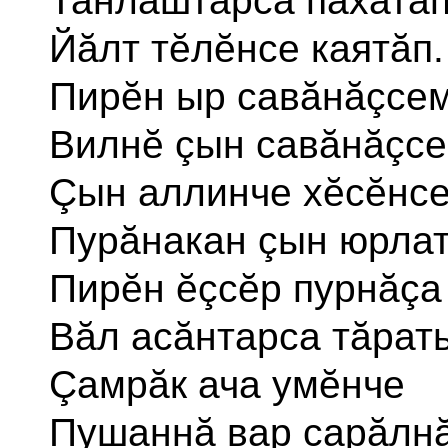
Танлаштарса пăхатăп
Йăлт тĕлĕнсе каятăп.
Пирĕн ыр савăнăçсе
Вилнĕ çын савăнăçсе
Çын аллинче хĕсĕнс
Пурăнакан çын юрлат
Пирĕн ĕçсĕр пурнăçа
Вăл асăнтарса тăрать
Çамрăк ача умĕнче
Пушаннă вар сарăлнă