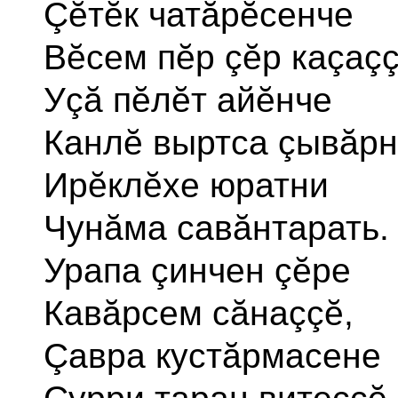
Çĕтĕк чатăрĕсенче
Вĕсем пĕр çĕр каçаçç
Уçă пĕлĕт айĕнче
Канлĕ выртса çывăрн
Ирĕклĕхе юратни
Чунăма савăнтарать.
Урапа çинчен çĕре
Кавăрсем сăнаççĕ,
Çавра кустăрмасене