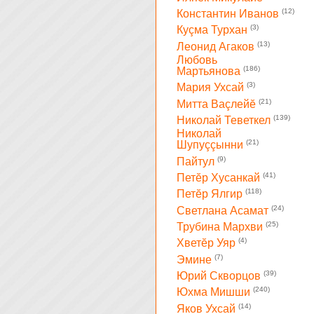
(12)
Константин Иванов
(3)
Куçма Турхан
(13)
Леонид Агаков
Любовь
(186)
Мартьянова
(3)
Мария Ухсай
(21)
Митта Ваçлейĕ
(139)
Николай Теветкел
Николай
(21)
Шупуççынни
(9)
Пайтул
(41)
Петĕр Хусанкай
(118)
Петĕр Ялгир
(24)
Светлана Асамат
(25)
Трубина Мархви
(4)
Хветĕр Уяр
(7)
Эмине
(39)
Юрий Скворцов
(240)
Юхма Мишши
(14)
Яков Ухсай