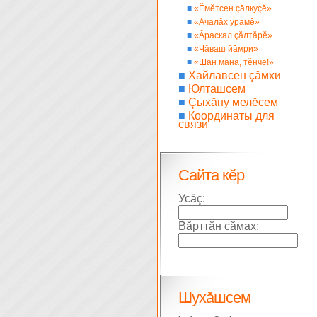
■
«Ĕмĕтсен çăлкуçĕ»
■
«Ачалăх урамĕ»
■
«Ăраскал çăлтăрĕ»
■
«Чăваш йăмри»
■
«Шан мана, тĕнче!»
■
Хайлавсен çăмхи
■
Юлташсем
■
Çыхăну мелĕсем
■
Координаты для
связи
Сайта кĕр
Усăç:
Вăрттăн сăмах:
Шухăшсем