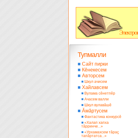
Электро
Тупмалли
■
Сайт пирки
■
Кĕнекесем
■
Авторсем
■
Шкул ачисем
■
Хайлавсем
■
Вулама сĕнетпĕр
■
Ачасем валли
■
Шкул вулавăшĕ
■
Ăмăртусем
■
Фантастика конкурсĕ
■
«Халап хапха
тăрринче...»
■
«Урхамахсем тăраç
тапăртатса...»