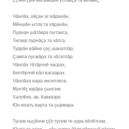
Ĕçчен çын вĕсемшĕн ултавçă та кĕлмĕç.
Чăнлăх, хăçан эс вăранăн,
Мĕншĕн ытла та хăранăн,
Пурнан шăтăкра пытанса,
Тискер пурнăçа та чăтса.
Туррăн вăйне çеç шанатпăр,
Çампа пусмăра та чăтатпăр.
Чăнлăх тăтăрччĕ часрах,
Килтĕрччĕ вăл васкарах.
Чăнлăха вара хисеплесе,
Мухтĕç юрăра çынсем.
Халлĕхе, ав, Кавказра
Юн юхать варта та çырмара.
Тусем хыçĕнче çӳл тусем те хура пĕлĕтсем,