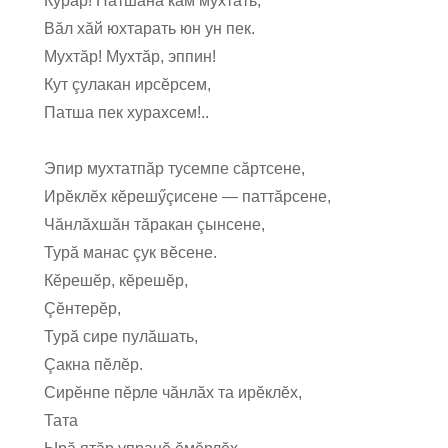
Курăр! Патшана кам мухтать,
Вăл хăй юхтарать юн ун пек.
Мухтăр! Мухтăр, эппин!
Кут çулакан ирсĕрсем,
Патша пек хурахсем!..
Эпир мухтатпăр тусемпе сăртсене,
Ирĕклĕх кĕрешӳçисене — паттăрсене,
Чăнлăхшăн тăракан çынсене,
Турă манас çук вĕсене.
Кĕрешĕр, кĕрешĕр,
Çĕнтерĕр,
Турă сире пулăшать,
Çакна пĕлĕр.
Сирĕнпе пĕрле чăнлăх та ирĕклĕх,
Тата