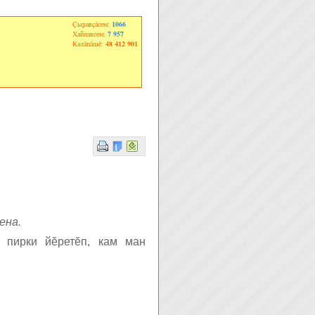
Çыравçăсем:
1066
Хайлавсем:
7 957
Калăпăшĕ:
48 412 901
ена.
 пирки йĕретĕп, кам ман