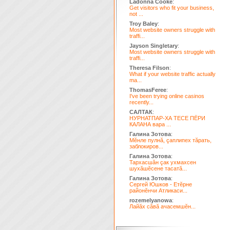
Ladonna Cooke
:
Get visitors who fit your business,
not ...
Troy Baley
:
Most website owners struggle with
traffi...
Jayson Singletary
:
Most website owners struggle with
traffi...
Theresa Filson
:
What if your website traffic actually
ma...
ThomasFeree
:
I've been trying online casinos
recently...
САЛТАК
:
НУРНАТПАР-ХА ТЕСЕ ПЁРИ
КАЛАНА вара ...
Галина Зотова
:
Мĕнле пулнă, çаплипех тăрать,
заблокиров...
Галина Зотова
:
Тархасшăн çак ухмахсен
шухăшĕсене тасатă...
Галина Зотова
:
Сергей Юшков - Етĕрне
районĕнчи Атликаси...
rozemelyanowa
:
Лайăх сăвă ачасемшĕн...