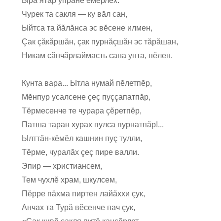
Ырă ятăр упранĕ ĕмĕрлĕх.
Чурек та сакля — ку вăл сан,
Ыйтса та йăлăнса эс вĕсене илмен,
Çак çăкăршăн, çак пурнăçшăн эс тăрăшан,
Никам сăнчăрлаймасть сана унта, пĕлен.
Кунта вара... Ытла нумай пĕлетпĕр,
Мĕнпур усалсене çеç пуççапатпăр,
Тĕрмесенче те чурара çĕретпĕр,
Патша таран хурах пулса пурнатпăр!...
Ылттăн-кĕмĕл кашнин пуç тулли,
Тĕрме, чуралăх çеç пире валли.
Эпир — христиансем,
Тем чухлĕ храм, шкулсем,
Пĕрре пăхма пиртен лайăххи çук,
Анчах та Турă вĕсенче пач çук,