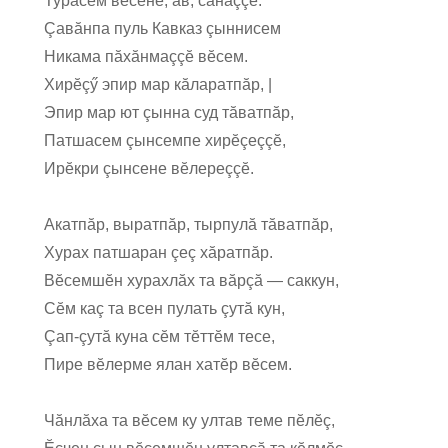
Турăсем вĕсене, ав, сăнаççĕ.
Çавăнпа пуль Кавказ çыннисем
Никама пăхăнмаççĕ вĕсем.
Хирĕçӳ эпир мар кăларатпăр, |
Эпир мар ют çынна суд тăватпăр,
Патшасем çынсемпе хирĕçеççĕ,
Ирĕкри çынсене вĕлереççĕ.
Акатпăр, выратпăр, тырпулă тăватпăр,
Хурах патшаран çеç хăратпăр.
Вĕсемшĕн хурахлăх та вăрçă — саккун,
Сĕм каç та всен пулать çутă кун,
Çап-çутă куна сĕм тĕттĕм тесе,
Пире вĕлерме ялан хатĕр вĕсем.
Чăнлăха та вĕсем ку ултав теме пĕлĕç,