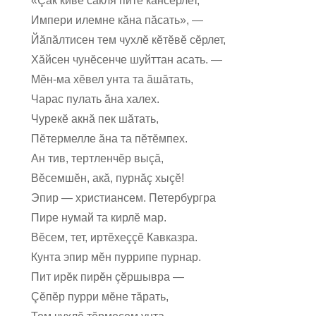
«Çак кивĕ сакля питĕ кансĕрлет,
Импери илемне кăна пăсать», —
Йăпăлтисен тем чухлĕ кĕтĕвĕ сĕрлет,
Хăйсен чунĕсенче шуйттан асать. —
Мĕн-ма хĕвел унта та ăшăтать,
Чарас пулать ăна халех.
Чурекĕ акнă пек шăтать,
Пĕтермелле ăна та пĕтĕмпех.
Ан тив, тертленчĕр выçă,
Вĕсемшĕн, акă, пурнăç хыçĕ!
Эпир — христиансем. Петербургра
Пире нумай та кирлĕ мар.
Вĕсем, тет, иртĕхеççĕ Кавказра.
Кунта эпир мĕн пуррипе пурнар.
Пит ирĕк пирĕн çĕршывра —
Çĕпĕр пурри мĕне тăрать,