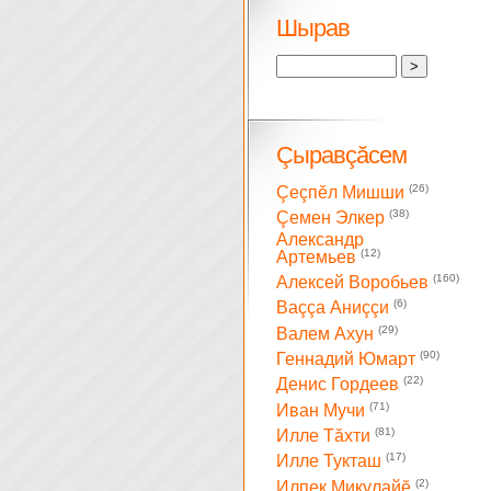
Шырав
Çыравçăсем
(26)
Çеçпĕл Мишши
(38)
Çемен Элкер
Александр
(12)
Артемьев
(160)
Алексей Воробьев
(6)
Ваççа Аниççи
(29)
Валем Ахун
(90)
Геннадий Юмарт
(22)
Денис Гордеев
(71)
Иван Мучи
(81)
Илле Тăхти
(17)
Илле Тукташ
(2)
Илпек Микулайĕ