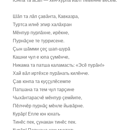
Юнпа та асап — хĕн-хурпа йăлт пĕвеннĕ вĕсем.
Шăп та лăп çавăнта, Кавказра,
Туртса илнĕ эпир халăхран
Мĕнпур пурлăхне, ирĕкне,
Пурнăçне те туррисене.
Çын шăмми çеç шап-шурă
Кашни чул е юпа çумĕнче,
Никама та патша каламасть: «Эсĕ пурăн!»
Хай вăл иртĕхсе пурăнать килĕнче.
Çав юнпа та куççулĕсемпе
Патшана та тем чул тарçине
Чыхăнтарасчĕ мĕнпур çемйипе,
Пĕлччĕр пурнăç мĕнле йывăрне.
Курăр! Епле юн юхать
Тинĕс пек, çунакан тинĕс пек.