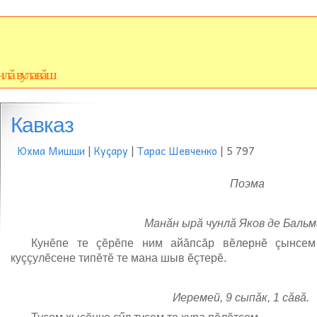
нлă вулавăш
Кавказ
Юхма Мишши
|
Куçару
|
Тарас Шевченко
| 5 797
Поэма
Манăн ырă чунлă Яков де Бальм
Кунĕпе те çĕрĕпе ним айăпсăр вĕлернĕ çынсем
куççулĕсене типĕтĕ те мана шыв ĕçтерĕ.
Иеремей, 9 сыпăк, 1 сăвă.