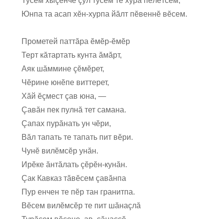
Тусем хыçĕнче çӳл тусем те хура пĕлĕтсем,
Юнпа та асап хĕн-хурпа йăлт пĕвеннĕ вĕсем.
Прометей паттăра ĕмĕр-ĕмĕр
Терт кăтартать кунта ăмăрт,
Аяк шăммине çĕмĕрет,
Чĕрине юнĕпе виттерет,
Хăй ĕçмест çав юна, —
Çавăн пек пулнă тет самана.
Çапах пурăнать ун чĕри,
Вăл тапать те тапать пит вĕри.
Чунĕ вилĕмсĕр унăн.
Ирĕке ăнтăлать çĕрĕн-кунăн.
Çак Кавказ тăвĕсем çавăнпа
Пур енчен те пĕр тан гранитпа.
Вĕсем вилĕмсĕр те пит шăнаçлă