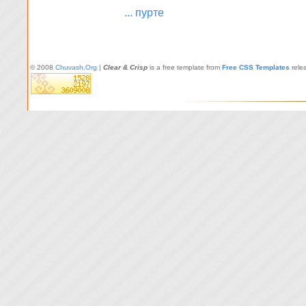
... пурте
© 2008
Chuvash.Org
|
Clear & Crisp
is a free template from
Free CSS Templates
rele