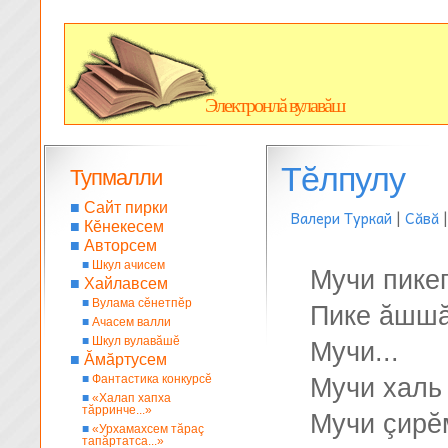
Электронлă вулавăш
Тĕлпулу
Тупмалли
■
Сайт пирки
Валери Туркай
|
Сăвă
■
Кĕнекесем
■
Авторсем
■
Шкул ачисем
Мучи пикеп
■
Хайлавсем
■
Вулама сĕнетпĕр
Пике ăшшă
■
Ачасем валли
■
Шкул вулавăшĕ
Мучи...
■
Ăмăртусем
■
Фантастика конкурсĕ
Мучи халь
■
«Халап хапха
тăрринче...»
Мучи çирĕ
■
«Урхамахсем тăраç
тапăртатса...»