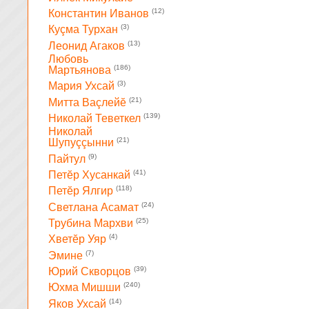
(12)
Константин Иванов
(3)
Куçма Турхан
(13)
Леонид Агаков
Любовь
(186)
Мартьянова
(3)
Мария Ухсай
(21)
Митта Ваçлейĕ
(139)
Николай Теветкел
Николай
(21)
Шупуççынни
(9)
Пайтул
(41)
Петĕр Хусанкай
(118)
Петĕр Ялгир
(24)
Светлана Асамат
(25)
Трубина Мархви
(4)
Хветĕр Уяр
(7)
Эмине
(39)
Юрий Скворцов
(240)
Юхма Мишши
(14)
Яков Ухсай