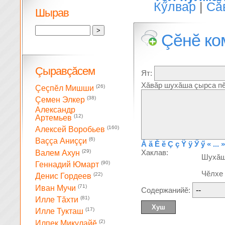
Кӳлвар
|
Сă
Шырав
Çĕнĕ ко
Çыравçăсем
Ят:
Хăвăр шухăша çырса пĕ
(26)
Çеçпĕл Мишши
(38)
Çемен Элкер
Александр
(12)
Артемьев
(160)
Алексей Воробьев
(6)
Ваççа Аниççи
Ă
ă
Ĕ
ĕ
Ç
ç
Ÿ
ÿ
Ӳ
ӳ
« ... »
(29)
Хаклав:
Валем Ахун
Шухă
(90)
Геннадий Юмарт
Чĕлхе
(22)
Денис Гордеев
(71)
Иван Мучи
Содержанийĕ:
(81)
Илле Тăхти
(17)
Илле Тукташ
(2)
Илпек Микулайĕ