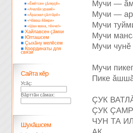
Мучи — ăм
■
«Ĕмĕтсен çăлкуçĕ»
■
«Ачалăх урамĕ»
Мучи — ар
■
«Ăраскал çăлтăрĕ»
■
«Чăваш йăмри»
Мучи туйм
■
«Шан мана, тĕнче!»
■
Хайлавсен çăмхи
Мучи манса
■
Юлташсем
■
Çыхăну мелĕсем
Мучи чунĕ 
■
Координаты для
связи
Мучи пикеп
Сайта кĕр
Пике ăшшă
Усăç:
Вăрттăн сăмах:
ÇУК ВАТЛ
ÇУК ÇАМР
ЧУН ТА И
Шухăшсем
АК