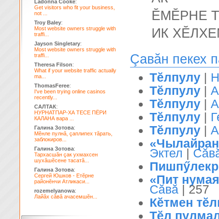
Ladonna Cooke
:
Get visitors who fit your business,
ĔМĔРНЕ 
not ...
Troy Baley
:
Most website owners struggle with
ИК ХĔЛХЕ
traffi...
Jayson Singletary
:
Most website owners struggle with
Çавăн пекех 
traffi...
Theresa Filson
:
What if your website traffic actually
Тĕлпулу
|
Н
ma...
ThomasFeree
:
Тĕлпулу
|
А
I've been trying online casinos
recently...
Тĕлпулу
|
А
САЛТАК
:
НУРНАТПАР-ХА ТЕСЕ ПЁРИ
Тĕлпулу
|
Г
КАЛАНА вара ...
Тĕлпулу
|
А
Галина Зотова
:
Мĕнле пулнă, çаплипех тăрать,
заблокиров...
«Чылайранп
Галина Зотова
:
Эктел
|
Сăв
Тархасшăн çак ухмахсен
шухăшĕсене тасатă...
Пишпӳлекр
Галина Зотова
:
Сергей Юшков - Етĕрне
«Пит нумая
районĕнчи Атликаси...
Сăвă
| 257
rozemelyanowa
:
Лайăх сăвă ачасемшĕн...
Кĕтмен тĕл
Тĕл пулмал