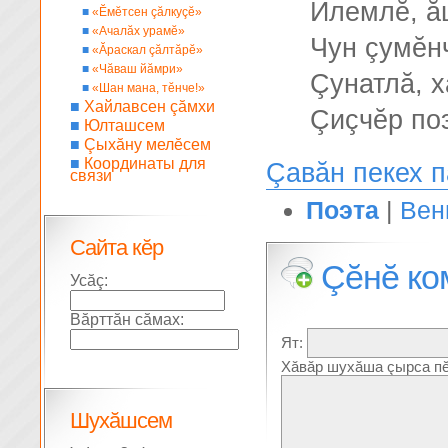
Илемлĕ, ă
■
«Ĕмĕтсен çăлкуçĕ»
■
«Ачалăх урамĕ»
Чун çумĕн
■
«Ăраскал çăлтăрĕ»
■
«Чăваш йăмри»
Çунатлă, 
■
«Шан мана, тĕнче!»
■
Хайлавсен çăмхи
Çиçчĕр по
■
Юлташсем
■
Çыхăну мелĕсем
■
Координаты для
Çавăн пекех 
связи
Поэта
|
Вен
Сайта кĕр
Çĕнĕ ко
Усăç:
Вăрттăн сăмах:
Ят:
Хăвăр шухăша çырса пĕ
Шухăшсем