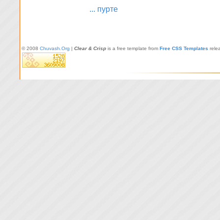
... пурте
© 2008
Chuvash.Org
|
Clear & Crisp
is a free template from
Free CSS Templates
rele