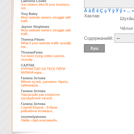
Ladonna Cooke
:
Get visitors who fit your business,
not ...
Ă
ă
Ĕ
ĕ
Ç
ç
Ÿ
ÿ
Ӳ
ӳ
« ... »
Troy Baley
:
Хаклав:
Most website owners struggle with
Шухă
traffi...
Jayson Singletary
:
Чĕлхе
Most website owners struggle with
traffi...
Содержанийĕ:
Theresa Filson
:
What if your website traffic actually
ma...
ThomasFeree
:
I've been trying online casinos
recently...
САЛТАК
:
НУРНАТПАР-ХА ТЕСЕ ПЁРИ
КАЛАНА вара ...
Галина Зотова
:
Мĕнле пулнă, çаплипех тăрать,
заблокиров...
Галина Зотова
:
Тархасшăн çак ухмахсен
шухăшĕсене тасатă...
Галина Зотова
:
Сергей Юшков - Етĕрне
районĕнчи Атликаси...
rozemelyanowa
:
Лайăх сăвă ачасемшĕн...