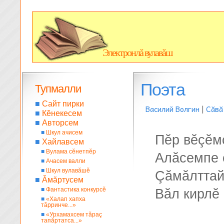
Электронлă вулавăш
Поэта
Тупмалли
■
Сайт пирки
Василий Волгин
|
Сăвă
■
Кĕнекесем
■
Авторсем
■
Шкул ачисем
Пĕр вĕçĕм
■
Хайлавсем
■
Вулама сĕнетпĕр
Алăсемпе 
■
Ачасем валли
■
Шкул вулавăшĕ
Çăмăлттай
■
Ăмăртусем
■
Фантастика конкурсĕ
Вăл кирлĕ 
■
«Халап хапха
тăрринче...»
■
«Урхамахсем тăраç
тапăртатса...»