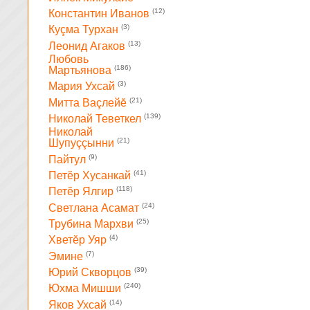
(12)
Константин Иванов
(3)
Куçма Турхан
(13)
Леонид Агаков
Любовь
(186)
Мартьянова
(3)
Мария Ухсай
(21)
Митта Ваçлейĕ
(139)
Николай Теветкел
Николай
(21)
Шупуççынни
(9)
Пайтул
(41)
Петĕр Хусанкай
(118)
Петĕр Ялгир
(24)
Светлана Асамат
(25)
Трубина Мархви
(4)
Хветĕр Уяр
(7)
Эмине
(39)
Юрий Скворцов
(240)
Юхма Мишши
(14)
Яков Ухсай