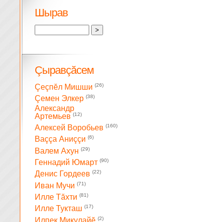
Шырав
Çыравçăсем
(26)
Çеçпĕл Мишши
(38)
Çемен Элкер
Александр
(12)
Артемьев
(160)
Алексей Воробьев
(6)
Ваççа Аниççи
(29)
Валем Ахун
(90)
Геннадий Юмарт
(22)
Денис Гордеев
(71)
Иван Мучи
(81)
Илле Тăхти
(17)
Илле Тукташ
(2)
Илпек Микулайĕ