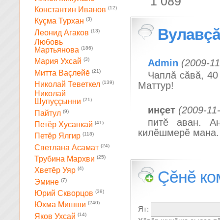
1 089
(12)
Константин Иванов
(3)
Куçма Турхан
Вулавçă
(13)
Леонид Агаков
Любовь
(186)
Мартьянова
(3)
Мария Ухсай
Admin
(2009-11
(21)
Митта Ваçлейĕ
Чаплă сăвă, 40
(139)
Маттур!
Николай Теветкел
Николай
(21)
Шупуççынни
инçет
(2009-11
(9)
Пайтул
питĕ аван. А
(41)
Петĕр Хусанкай
килĕшмерĕ мана.
(118)
Петĕр Ялгир
(24)
Светлана Асамат
(25)
Трубина Мархви
(4)
Хветĕр Уяр
Çĕнĕ ко
(7)
Эмине
(39)
Юрий Скворцов
(240)
Юхма Мишши
Ят:
(14)
Яков Ухсай