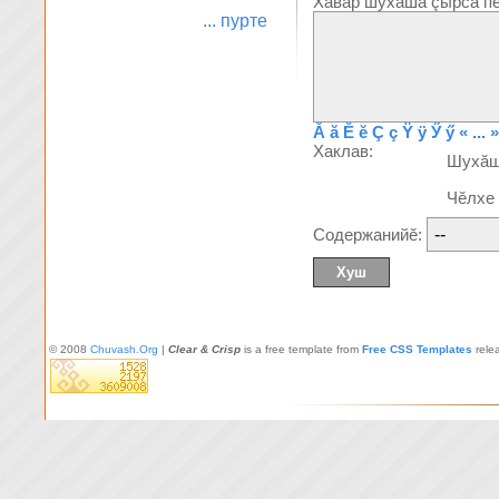
Хăвăр шухăша çырса пĕ
... пурте
Ă
ă
Ĕ
ĕ
Ç
ç
Ÿ
ÿ
Ӳ
ӳ
« ... »
Хаклав:
Шухă
Чĕлхе
Содержанийĕ:
© 2008
Chuvash.Org
|
Clear & Crisp
is a free template from
Free CSS Templates
rele