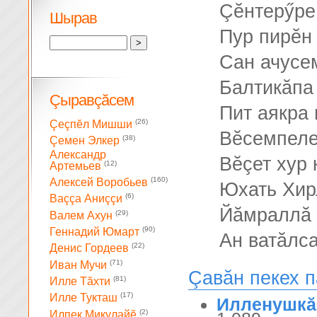
Çĕнтерӳре
Шырав
Пур пирĕн 
Сан ачусе
Балтикăпа
Çыравçăсем
Пит аякра 
(26)
Çеçпĕл Мишши
Вĕсемпеле
(38)
Çемен Элкер
Александр
Вĕçет хур 
(12)
Артемьев
(160)
Алексей Воробьев
Юхать Хир
(6)
Ваççа Аниççи
Йăмраллă 
(29)
Валем Ахун
(90)
Геннадий Юмарт
Ан ватăлса
(22)
Денис Гордеев
(71)
Иван Мучи
Çавăн пекех 
(81)
Илле Тăхти
(17)
Илле Тукташ
Илленушкă
(2)
Илпек Микулайĕ