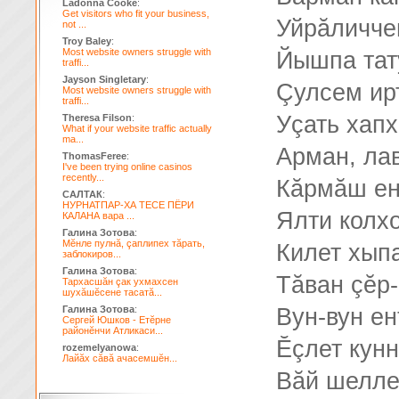
Ladonna Cooke
:
Get visitors who fit your business,
Уйрăличче
not ...
Troy Baley
:
Most website owners struggle with
Йышпа тат
traffi...
Jayson Singletary
:
Çулсем ир
Most website owners struggle with
traffi...
Уçать хап
Theresa Filson
:
What if your website traffic actually
ma...
Арман, лав
ThomasFeree
:
I've been trying online casinos
recently...
Кăрмăш енн
САЛТАК
:
НУРНАТПАР-ХА ТЕСЕ ПЁРИ
Ялти колхо
КАЛАНА вара ...
Галина Зотова
:
Мĕнле пулнă, çаплипех тăрать,
Килет хыпа
заблокиров...
Галина Зотова
:
Тăван çĕр
Тархасшăн çак ухмахсен
шухăшĕсене тасатă...
Галина Зотова
:
Вун-вун ен
Сергей Юшков - Етĕрне
районĕнчи Атликаси...
Ĕçлет кун
rozemelyanowa
:
Лайăх сăвă ачасемшĕн...
Вăй шелле