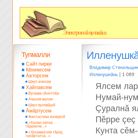
Электронлă вулавăш
Илленушк
Тупмалли
■
Сайт пирки
Владимир Стекольщи
■
Кĕнекесем
Илленушкăнь
| 1 089
■
Авторсем
■
Шкул ачисем
Ялсем лар
■
Хайлавсем
■
Вулама сĕнетпĕр
Нумай-нум
■
Ачасем валли
■
Шкул вулавăшĕ
Çуралнă я
■
Ăмăртусем
■
Фантастика конкурсĕ
Пĕрре çеç
■
«Халап хапха
тăрринче...»
Кунта сĕм
■
«Урхамахсем тăраç
тапăртатса...»