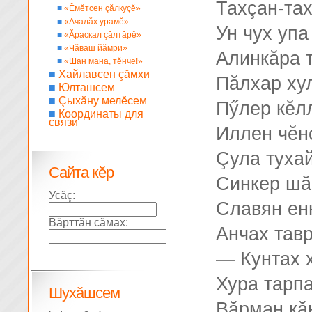
Тахçан-та
■
«Ĕмĕтсен çăлкуçĕ»
■
«Ачалăх урамĕ»
Ун чух упа
■
«Ăраскал çăлтăрĕ»
■
«Чăваш йăмри»
Алинкăра 
■
«Шан мана, тĕнче!»
■
Хайлавсен çăмхи
Пăлхар ху
■
Юлташсем
■
Çыхăну мелĕсем
Пӳлер кĕл
■
Координаты для
связи
Иллен чĕн
Çула туха
Сайта кĕр
Синкер шă
Усăç:
Славян ен
Вăрттăн сăмах:
Анчах тав
— Кунтах х
Хура тарп
Шухăшсем
Вăрман кă