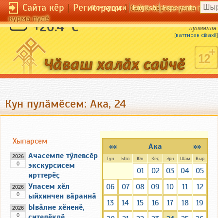
Сайта кӗр
|
Регистраци
|
По-русски
English
Esperanto
Сайта кӗрсен унпа тулли
курма пулӗ
Ялта ял пек пулмалла, ҫынра ҫын пек
+20.4 °C
пулмалла.
[
ваттисен сӑмахӗ
]
Кун пулӑмӗсем: Ака, 24
Хыпарсем
««
Ака
»»
Ачасемпе тӳлевсӗр
2026
Тун
Ытл
Юн
Кӗҫ
Эрн
Шӑм
Выр
0
экскурсисем
01
02
03
04
05
ирттерӗҫ
Упасем хӗл
06
07
08
09
10
11
12
2026
0
ыйхинчен вӑраннӑ
13
14
15
16
17
18
19
Ывӑлне хӗненӗ,
2026
0
ҫителӗклӗ