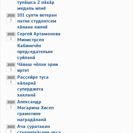
тупӑшса 2 пӑхӑр
медаль илнӗ
101 ҫулти ветеран
2025
1
патне студентсем
хӑнана килнӗ
Сергей Артамонова
2025
1
Министрсен
Кабинечӗн
председательне
суйланӑ
Чӑваш чӗлхи эрни
2025
1
иртет
Раҫҫейре туса
2025
1
кӑларнӑ
суперджета
хакланӑ
Александр
2025
1
Магарина Хисеп
грамотипе
наградӑланӑ
Ача ҫуратакан
2025
1
студенткӑсене укҫа