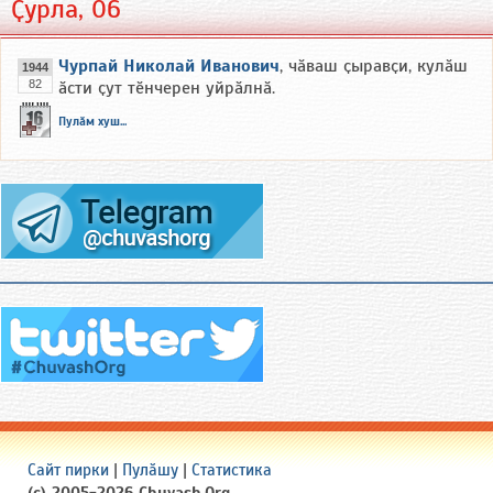
Ҫурла, 06
Чурпай Николай Иванович
, чӑваш ҫыравҫи, кулӑш
1944
82
ӑсти ҫут тӗнчерен уйрӑлнӑ.
Пулӑм хуш...
Сайт пирки
|
Пулӑшу
|
Статистика