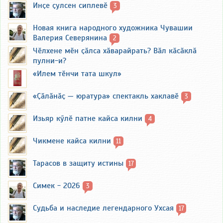
Инҫе ҫулсен сиплевӗ
3
Новая книга народного художника Чувашии
Валерия Северянина
2
Чӗлхене мӗн ҫӑлса хӑварайрать? Вӑл кӑсӑклӑ
пулни-и?
«Илем тӗнчи тата шкул»
«Ҫӑлӑнӑҫ — юратура» спектакль хаклавӗ
3
Изьяр кӳлӗ патне кайса килни
4
Чикмене кайса килни
11
Тарасов в защиту истины
17
Симек - 2026
3
Судьба и наследие легендарного Ухсая
17