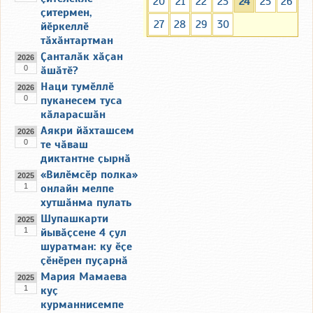
20
21
22
23
24
25
26
ҫитермен,
27
28
29
30
йӗркеллӗ
тӑхӑнтартман
Ҫанталӑк хӑҫан
2026
0
ӑшӑтӗ?
Наци тумӗллӗ
2026
0
пуканесем туса
кӑларасшӑн
Аякри йӑхташсем
2026
0
те чӑваш
диктантне ҫырнӑ
«Вилӗмсӗр полка»
2025
1
онлайн мелпе
хутшӑнма пулать
Шупашкарти
2025
1
йывӑҫсене 4 ҫул
шуратман: ку ӗҫе
ҫӗнӗрен пуҫарнӑ
Мария Мамаева
2025
1
куҫ
курманнисемпе