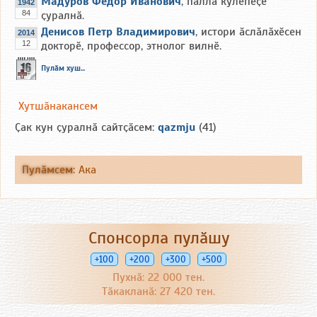
Мадуров Фёдор Иванович
, паллӑ кӳлепеҫӗ
1942
84
ҫуралнӑ.
Денисов Петр Владимирович
, истори ӑслӑлӑхӗсен
2014
12
докторӗ, профессор, этнолог вилнӗ.
Пулӑм хуш...
Хутшӑнакансем
Ҫак кун ҫуралнӑ сайтҫӑсем:
qazmju
(41)
Пулӑмсем
:
Ака
Спонсорла пулӑшу
+100
+200
+300
+500
Пухнӑ: 22 000 тен.
Тӑкакланӑ: 27 420 тен.