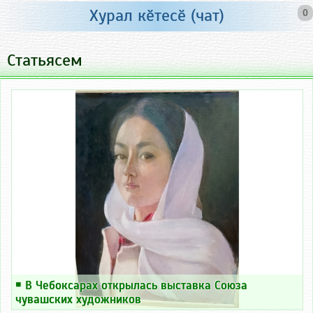
Хурал кӗтесӗ (чат)
0
Статьясем
￭
В Чебоксарах открылась выставка Союза
чувашских художников