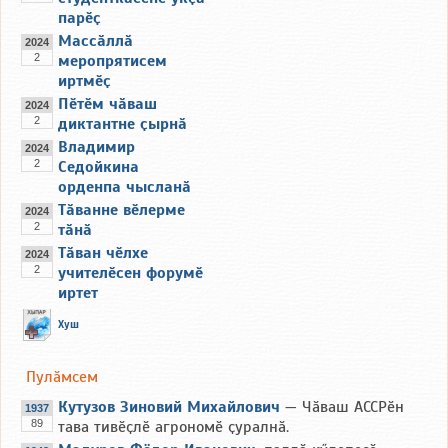
парӗҫ
Массӑллӑ
2024
2
меропрятисем
иртмӗҫ
Пӗтӗм чӑваш
2024
2
диктантне ҫырнӑ
Владимир
2024
2
Седойкина
орденпа чысланӑ
Тӑванне вӗлерме
2024
2
тӑнӑ
Тӑван чӗлхе
2024
2
учителӗсен форумӗ
иртет
Хуш
Пулӑмсем
Кутузов Зиновий Михайлович
— Чӑваш АССРӗн
1937
89
тава тивӗҫлӗ агрономӗ ҫуралнӑ.