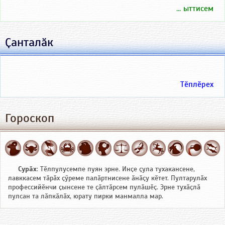
... ыттисем
Ҫанталӑк
Тӗплӗрех
Гороскоп
Сурӑх
: Тӗлпулусемпе пуян эрне. Инҫе ҫула тухакансене,
лавккасем тӑрӑх ҫӳреме палӑртнисене ӑнӑҫу кӗтет. Пултарулӑх
профессийӗнчи ҫынсене те ҫӑлтӑрсем пулӑшӗҫ. Эрне тухӑҫлӑ
пулсан та лӑпкӑлӑх, юрату пирки манмалла мар.