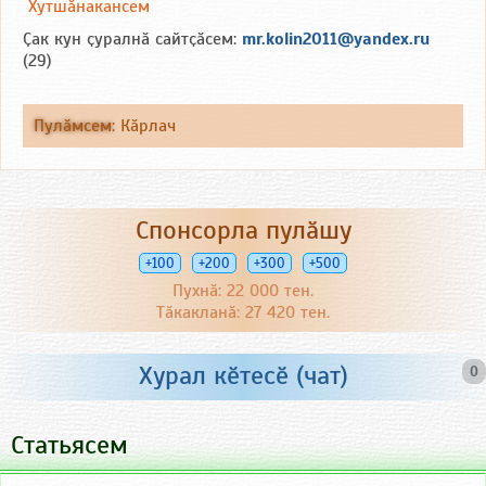
Хутшӑнакансем
Ҫак кун ҫуралнӑ сайтҫӑсем:
mr.kolin2011@yandex.ru
(29)
Пулӑмсем
:
Кӑрлач
Спонсорла пулӑшу
+100
+200
+300
+500
Пухнӑ: 22 000 тен.
Тӑкакланӑ: 27 420 тен.
Хурал кӗтесӗ (чат)
0
Статьясем