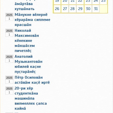
19
20
21
22
23
24
25
ӑмӑртӑва
хутшӑнать
26
27
28
29
30
31
Мӑнукне вӗлернӗ
2025
1
хӗрарӑма сиплеме
ярасшӑн
Николай
2025
1
Максимовӑн
кӗнекине
мӑкшӑсем
пичетлӗҫ
Анатолий
2025
1
Музыкантовӑн
юбилей каҫне
пуҫтарӑнӗҫ
Пётр Осиповӑн
2025
1
астӑвӑм каҫӗ иртӗ
20-ри хӗр
2025
1
студенткӑна
машинӑпа
вилмеллех ҫапса
кайнӑ