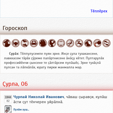
Тӗплӗрех
Гороскоп
Сурӑх
: Тӗлпулусемпе пуян эрне. Инҫе ҫула тухакансене,
лавккасем тӑрӑх ҫӳреме палӑртнисене ӑнӑҫу кӗтет. Пултарулӑх
профессийӗнчи ҫынсене те ҫӑлтӑрсем пулӑшӗҫ. Эрне тухӑҫлӑ
пулсан та лӑпкӑлӑх, юрату пирки манмалла мар.
Ҫурла, 06
Чурпай Николай Иванович
, чӑваш ҫыравҫи, кулӑш
1944
82
ӑсти ҫут тӗнчерен уйрӑлнӑ.
Пулӑм хуш...