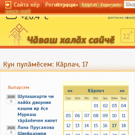
Сайта кӗр
|
Регистраци
|
По-русски
English
Esperanto
Сайта кӗрсен унпа тулли
курма пулӗ
Вӗренни йӑтса ҫӳрес ҫӗклем мар.
+20.4 °C
[
ваттисен сӑмахӗ
]
Кун пулӑмӗсем: Кӑрлач, 17
Хыпарсем
««
Кӑрлач
»»
Шупашкарти чи
2026
Тун
Ытл
Юн
Кӗҫ
Эрн
Шӑм
Выр
0
лайӑх дворник
01
02
03
04
кашни ир ӗҫе
Муркаш
05
06
07
08
09
10
11
тӑрӑхӗнчен килет
12
13
14
15
16
17
18
Лана Прусакова
2026
0
Швейцарири