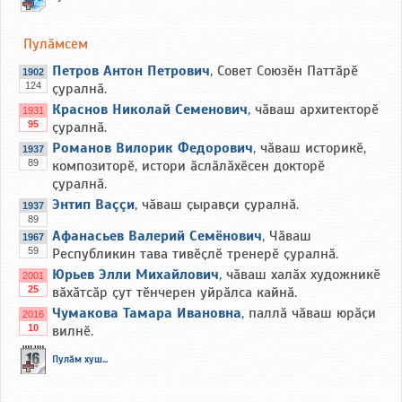
Пулӑмсем
Петров Антон Петрович
, Совет Союзӗн Паттӑрӗ
1902
124
ҫуралнӑ.
Краснов Николай Семенович
, чӑваш архитекторӗ
1931
95
ҫуралнӑ.
Романов Вилорик Федорович
, чӑваш историкӗ,
1937
89
композиторӗ, истори ӑслӑлӑхӗсен докторӗ
ҫуралнӑ.
Энтип Ваççи
, чӑваш ҫыравҫи ҫуралнӑ.
1937
89
Афанасьев Валерий Семёнович
, Чӑваш
1967
59
Республикин тава тивӗҫлӗ тренерӗ ҫуралнӑ.
Юрьев Элли Михайлович
, чӑваш халӑх художникӗ
2001
25
вӑхӑтсӑр ҫут тӗнчерен уйрӑлса кайнӑ.
Чумакова Тамара Ивановна
, паллӑ чӑваш юрӑҫи
2016
10
вилнӗ.
Пулӑм хуш...