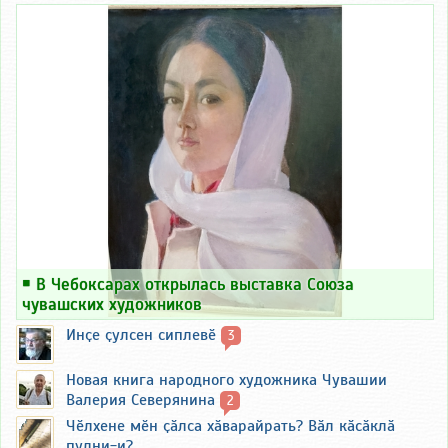
￭
В Чебоксарах открылась выставка Союза
чувашских художников
Инҫе ҫулсен сиплевӗ
3
Новая книга народного художника Чувашии
Валерия Северянина
2
Чӗлхене мӗн ҫӑлса хӑварайрать? Вӑл кӑсӑклӑ
пулни-и?