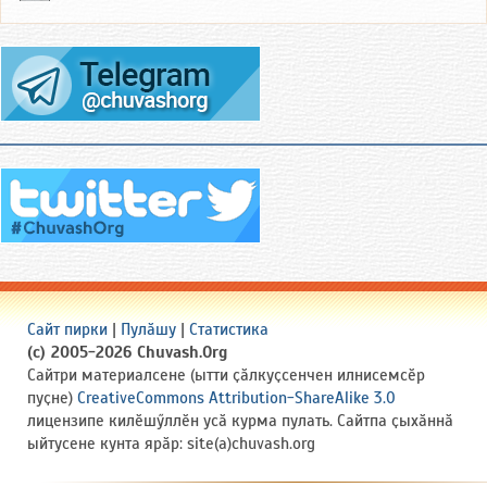
Сайт пирки
|
Пулӑшу
|
Статистика
(c) 2005-2026 Chuvash.Org
Сайтри материалсене (ытти ҫӑлкуҫсенчен илнисемсӗр
пуҫне)
CreativeCommons Attribution-ShareAlike 3.0
лицензипе килӗшӳллӗн усӑ курма пулать. Сайтпа ҫыхӑннӑ
ыйтусене кунта ярӑр: site(a)chuvash.org