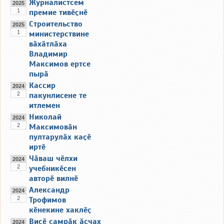
Журналистсем
2025
1
премие тивӗҫнӗ
Строительство
2025
1
министерствине
вӑхӑтлӑха
Владимир
Максимов ертсе
пырӑ
Кассир
2024
2
пакунлисене те
итлемен
Николай
2024
2
Максимовӑн
пултарулӑх каҫӗ
иртӗ
Чӑваш чӗлхи
2024
2
учебникӗсен
авторӗ вилнӗ
Александр
2024
2
Трофимов
кӗнекине хаклӗҫ
Виҫӗ ҫамрӑк ӑсчах
2024