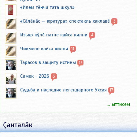
«Илем тӗнчи тата шкул»
«Ҫӑлӑнӑҫ — юратура» спектакль хаклавӗ
3
Изьяр кӳлӗ патне кайса килни
4
Чикмене кайса килни
11
Тарасов в защиту истины
17
Симек - 2026
3
Судьба и наследие легендарного Ухсая
17
... ыттисем
Ҫанталӑк