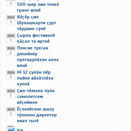
2
500-шер пин тенкӗ
грант илнӗ
Кӗҫӗр ҫил
2024
2
Шупашкарти ҫурт
тӑррине сӳнӗ
Ҫырла фестивалӗ
2024
2
кӑҫал та иртнӗ
Пенсие тухсан
2024
2
дизайнер
пултарулӑхне алла
илнӗ
М-12 ҫулӑн пӗр
2024
2
пайне вӑхӑтлӑха
хупнӑ
Ҫил-тӑмана пула
2024
2
самолетсем
вӗҫеймен
Ӗҫченӗсене шалу
2023
3
тӳлемен директор
явап тытӗ
Хуш