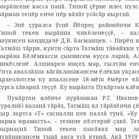
вырӑнсене касса панӑ. Типой ҫӗрне илес пулс
вӑрман тепӗр енче пӗр вӑхӑт усӑсӑр выртнӑ.
– Эпӗ ҫуралса ӳснӗ Йӗпреҫ районӗнчи К
Типой текен вырӑнпа чикӗленеҫҫӗ, – кал
наукисен кандидачӗ Д.В. Басманцев. – Пирӗн 
Татмӑш тӑрри, кунти сӑрта Татмӑш тӑвайкки т
вырӑна Кӗлӗмкасси ҫыннисем куҫса ларнӑ, А
никӗсленӗ. Алшикрен инҫех мар, сылтӑм енч
Унта аваллӑхпа кӑсӑкланакансем ӗлӗкхи укҫасе
Археологсем ку япаласене 18-мӗш ӗмӗрте ч
хурса хӑварнӑ теҫҫӗ. Ку вырӑнта Пукӑртан ялӗ
Пукӑртан ялӗнче пурӑнакан Р.Г. Иванов
ҫуралнӑ) каланӑ тӑрӑх, Татмӑщ ял тӑрӑхӗнчи ҫӗр чиккисе
хыр лартса «Т» саспалли пек паллӑ тунӑ. «Ку
ларма юрамасть», – тенине пӗлтернӗ ҫакӑ. Т
вырнаҫнӑ Типой текен пысӑках мар ла
пурӑнакансем тырӑ акса усӑ курнӑ. Акӑ 1919