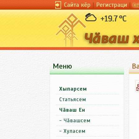
Сайта кӗр
|
Регистраци
|
Са
+19.7 °C
Меню
В
Хыпарсем
Статьясем
Чӑваш Ен
-
Чӑвашсем
-
Хуласем