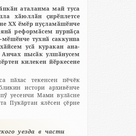
лӑпкӑн аталанма май туса
пла хӑюллӑн ҫирӗплетсе
ине ХХ ӗмӗр пуҫламӑшӗнче
 9-мӗшӗнче тухнӑ саккунпа
хӑйсем усӑ куракан ана-
. Анчах пысӑк улшӑнусем
мӗртен килекен йӗркесене
са пӑхас текенсен пӗчӗк
бликин истори архивӗнче
рпӳ уесенчи Мами вулӑсне
та Пукӑртан ялӗсен ҫӗрне
ского уезда в части