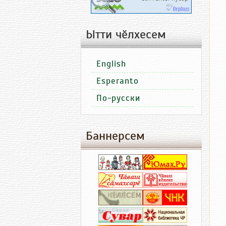
Ытти чӗлхесем
English
Esperanto
По-русски
Баннерсем