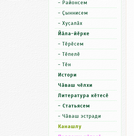
-
Районсем
-
Ҫыннисем
-
Хуҫалӑх
Йӑла-йӗрке
-
Тӗрӗсем
-
Тӗпелӗ
-
Тӗн
Истори
Чӑваш чӗлхи
Литература кӗтесӗ
- Статьясем
-
Чӑваш эстради
Канашлу