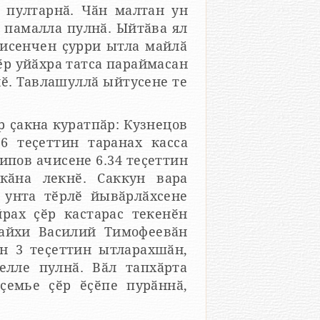
пултарнӑ. Чӑн малтан ун
а памалла пулнӑ. Ыйтӑва ял
нисенчен ҫурри ытла майлӑ
ӗр уйӑхра татса параймасан
ӗ. Тавлашуллӑ ыйтусене те
р ҫакна куратпӑр: Кузнецов
ипов ачисене 6.34 теҫеттин
 унта тӗрлӗ йывӑрлӑхсене
йрах ҫӗр кастарас текенӗн
айхи Василий Тимофеевӑн
н 3 теҫеттин ытларахшӑн,
 ҫемье ҫӗр ӗҫӗпе пурӑннӑ,