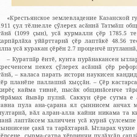
«Крестьянское землевладение Казанской г
1911 ҫул тӗлнелле ҫӳлерех асӑннӑ Татмӑш об
тӑнӑ (1099 ҫын), усӑ курмалли ҫӗр 1785.5 т
харпӑрлӑха уйӑрттарнӑ ҫӗр лаптӑкӗ 48.56 т
ялпа усӑ куракан ҫӗрӗн 2.7 проценчӗ шутланнӑ
– Куратпӑр ӗнтӗ, кунта пурӑнакансен ытла
есченсем пекех ҫӳлерех асӑннӑ ҫӗр реформине йышӑнма иккӗленсе
тӑнӑ, – каласа парать истори наукисен кандид
ҫӗр планӗпе паллашнӑ хыҫҫӑн. – Ҫӗр кастарса
рӗҫ кайма тивнӗ, пысӑк общинӑсенче тӑракансене пӗр чӗлхе тупма
уйрӑмах йывӑр пулнӑ. Саккун ҫӗре сутма е 
ҫавна пула ана-ҫарана ял ҫыннисем анчах 
пултарнӑ, вӑл алран-алла кайни никама та 
панӑ лаптӑксем халиччен усӑ курнӑ ҫулсемпе 
ҫыннисене ҫакӑ та тарӑхтарнӑ. Ытларах чухне
ҫӗрсене, ҫырма-ҫатра хӗрринчи пулӑхсӑр сапл