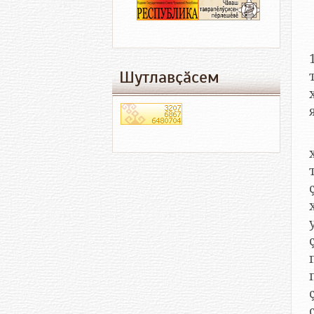
Шутлавҫӑсем
хр
хи