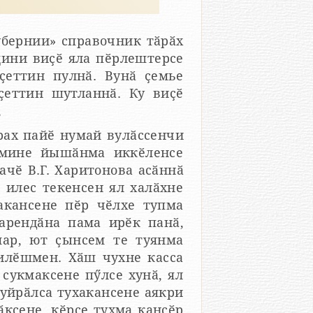
убернии» справочник тӑрӑх
щини виҫӗ яла пӗрлештерсе
еҫеттин пулнӑ. Вунӑ ҫемье
еҫеттин шутланнӑ. Ку виҫӗ
,
рах пайӗ нумай вулӑссенчи
ачӗ В.Г. Харитонова асӑннӑ
 илес текенсен ял халӑхне
арендӑна пама ирӗк панӑ,
мар, ют ҫынсем те туянма
килӗшмен. Хӑш чухне касса
сукмаксене пӳлсе хунӑ, ял
 уйрӑлса тухакансене аякри
ӑксене, кӗрсе тухма кансӗр