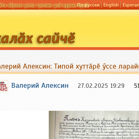
По-русски
English
Espera
йта кӗрсен унпа туллин усӑ курма пулӗ
алерий Алексин: Типой хуттӑрӗ ӳссе лара
Валерий Алексин
27.02.2025 19:29
5