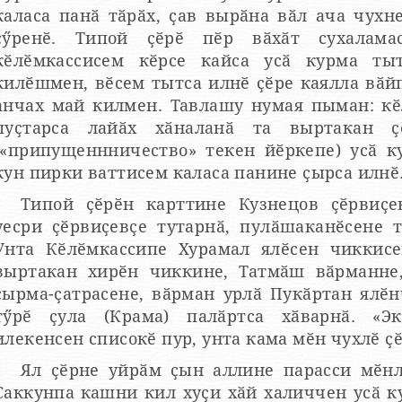
каласа панӑ тӑрӑх, ҫав вырӑна вӑл ача чух
ҫӳренӗ. Типой ҫӗрӗ пӗр вӑхӑт сухаламасӑ
лӗмкассисем кӗрсе кайса усӑ курма тытӑннӑ. Ҫакӑ пукӑртансене
килӗшмен, вӗсем тытса илнӗ ҫӗре каялла вӑйп
анчах май килмен. Тавлашу нумая пыман: кӗ
пуҫтарса лайӑх хӑналанӑ та выртакан 
(«припущеннничество» текен йӗркепе) усӑ к
кун пирки ваттисем каласа панине ҫырса илнӗ
Типой ҫӗрӗн карттине Кузнецов ҫӗрвиҫе
уесри ҫӗрвиҫевҫе тутарнӑ, пулӑшаканӗсене т
Унта Кӗлӗмкассипе Хурамал ялӗсен чиккис
выртакан хирӗн чиккине, Татмӑш вӑрманне
ҫырма-ҫатрасене, вӑрман урлӑ Пукӑртан ялӗ
тӳрӗ ҫула (Крама) палӑртса хӑварнӑ. «Э
илекенсен списокӗ пур, унта кама мӗн чухлӗ ҫ
Ял ҫӗрне уйрӑм ҫын аллине парасси мӗнл
унпа кашни кил хуҫи хӑй халиччен усӑ курнӑ ҫӗре хутор тума е кил