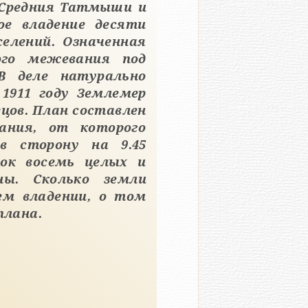
 Средния Татмыши и
ое владение десяти
елений. Означенная
ого межевания под
 1911 году Землемер
цов. План составлен
ания, от которого
в сторону на 9.45
рок восемь целых и
ы. Сколько земли
ем владении, о том
плана.