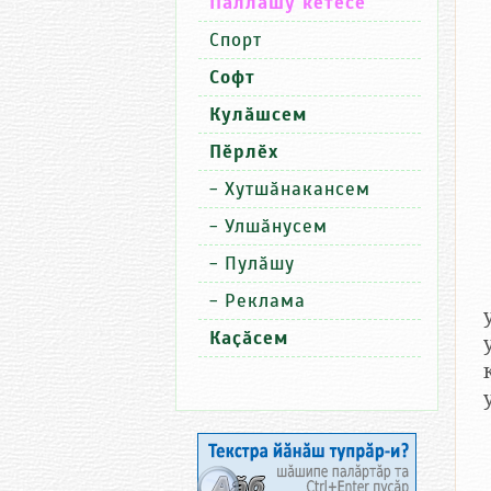
Паллашу кӗтесӗ
Спорт
Софт
Кулӑшсем
Пӗрлӗх
-
Хутшӑнакансем
-
Улшӑнусем
-
Пулӑшу
-
Реклама
Каҫӑсем