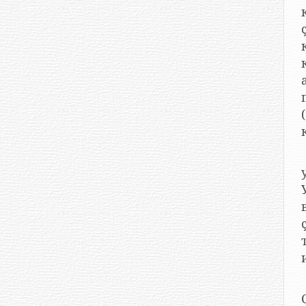
кӗ
Сакк