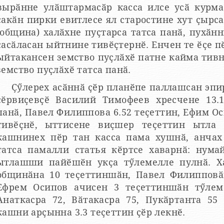
вырӑнне улӑштармасӑр касса илсе усӑ курма 
ҫакӑн пирки евитлесе ял старостине хут ҫырс
(община) халӑхне пуҫтарса татса панӑ, пухӑн
сасӑласан ыйтнине тивӗҫтернӗ. Енчен те ӗҫе п
ыйтакансен земство пуҫлӑхӗ патне кайма тивн
земство пуҫлӑхӗ татса панӑ.
Ҫӳлерех асӑннӑ ҫӗр планӗпе паллашсан эпи
виҫевҫӗ Василий Тимофеев хресчене 13.16 теҫеттин таранах касса
панӑ, Павел Филиппова 6.52 теҫеттин, Ефим Ос
ҫнӗ, ыттисене виҫшер теҫеттин ытла кӑна лекнӗ. Саккун вара
кашнинех пӗр тан касса пама хушнӑ, анчах
татса памалли статья кӗртсе хаварнӑ: нума
ытлашши пайӗшӗн укҫа тӳлемелле пулнӑ. Х
общинӑна 10 теҫеттиншӑн, Павел Филипповӑ
фрем Осипов ачисен 3 теҫеттиншӑн тӳлемелле пулнӑ. Вӑл тапхӑрта
Анаткасра 72, Вӑтакасра 75, Пукӑртанта 55
кашни арҫынна 3.3 теҫеттин ҫӗр лекнӗ.