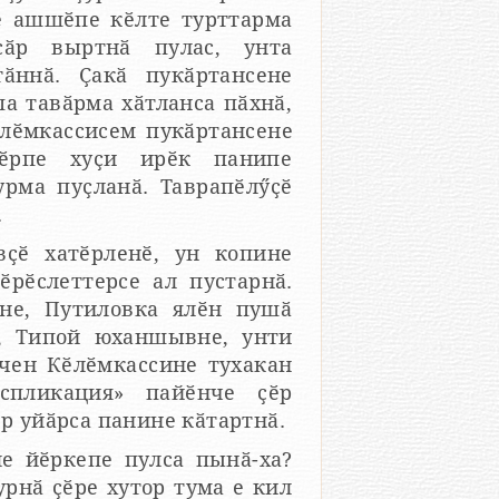
не ашшӗпе кӗлте турттарма
р выртнӑ пулас, унта
а тавӑрма хӑтланса пӑхнӑ,
лӗмкассисем пукӑртансене
ҫӗрпе хуҫи ирӗк панипе
урма пуҫланӑ. Таврапӗлӳҫӗ
.
вҫӗ хатӗрленӗ, ун копине
ӗрӗслеттерсе ал пустарнӑ.
ене, Путиловка ялӗн пушӑ
, Типой юханшывне, унти
нчен Кӗлӗмкассине тухакан
кспликация» пайӗнче ҫӗр
ӗр уйӑрса панине кӑтартнӑ.
е йӗркепе пулса пынӑ-ха?