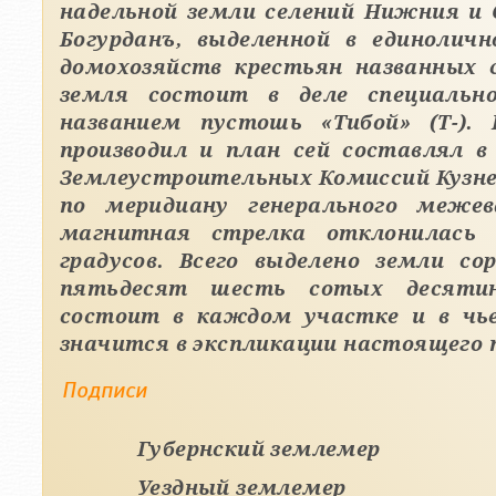
надельной земли селений Нижния и
Богурданъ, выделенной в единоличн
домохозяйств крестьян названных с
земля состоит в деле специальн
названием пустошь «Тибой» (Т-). В деле натурально
производил и план сей составлял в
Землеустроительных Комиссий Кузне
по меридиану генерального межев
магнитная стрелка отклонилась 
градусов. Всего выделено земли со
пятьдесят шесть сотых десятин
состоит в каждом участке и в чь
значится в экспликации настоящего 
Подписи
Губернский землемер
Уездный землемер