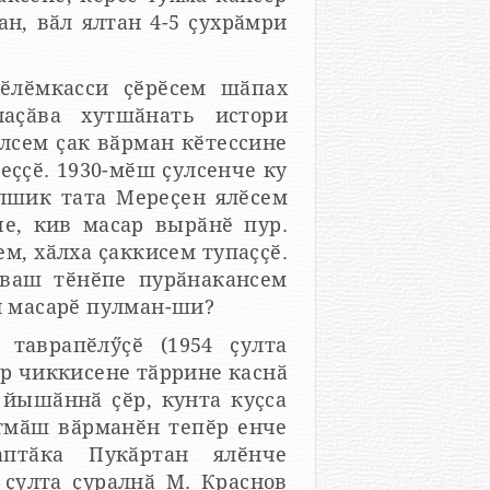
ан, вӑл ялтан 4-5 ҫухрӑмри
ӗлӗмкасси ҫӗрӗсем шӑпах
аҫӑва хутшӑнать истори
ялсем ҫак вӑрман кӗтессине
еҫҫӗ. 1930-мӗш ҫулсенче ку
лшик тата Мереҫен ялӗсем
е, кив масар вырӑнӗ пур.
м, хӑлха ҫаккисем тупаҫҫӗ.
ӑваш тӗнӗпе пурӑнакансем
н масарӗ пулман-ши?
 таврапӗлӳҫӗ (1954 ҫулта
не тӑррине каснӑ
 йышӑннӑ ҫӗр, кунта куҫса
атмӑш вӑрманӗн тепӗр енче
птӑка Пукӑртан ялӗнче
 ҫулта ҫуралнӑ М. Краснов