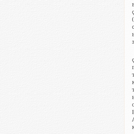
ҫӗр
тивӗ
Е