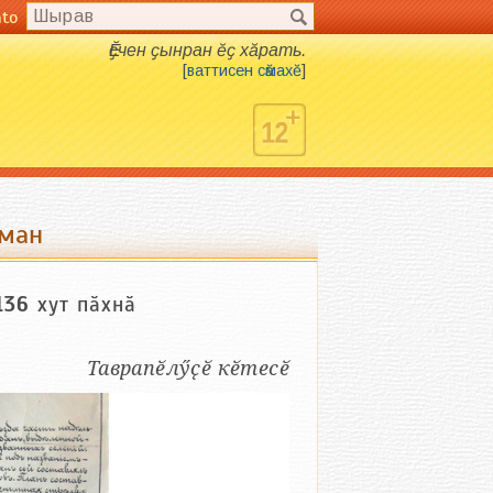
nto
Ӗҫчен ҫынран ӗҫ хӑрать.
[
ваттисен сӑмахӗ
]
йман
136
хут пӑхнӑ
Таврапӗлӳҫӗ кӗтесӗ