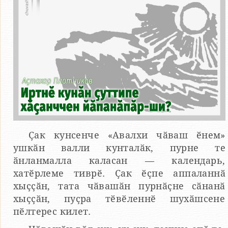
Ҫак кунсенче «Авалхи чӑваш ӗнем»
ушкӑн валли кунталӑк, пурне те
ӑнланмалла каласан — календарь,
хатӗрлеме тиврӗ. Ҫак ӗҫпе аппаланнӑ
хыҫҫӑн, тата чӑвашӑн пурнӑҫне сӑнанӑ
хыҫҫӑн, пуҫра тӗвӗленнӗ шухӑшсене
пӗлтерес килет.