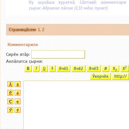
Ку шухӑша хуратнӑ. Сӑлтавӗ:
комментари
ҫырас йӗркене пӑсни (1.11-мӗш пункт)
Страницӑсем
:
1
,
2
Комментариле
Сирӗн ятӑp:
Анлӑлатса ҫырни:
2
B
T
U
T
Ячӗ1
Ячӗ2
Ячӗ3
#
X
X
2
Ӳкерчӗк
http://