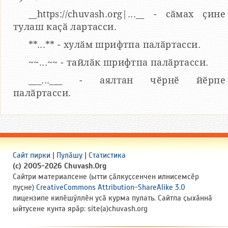
__https://chuvash.org|...__ - сӑмах ҫине
тулаш каҫӑ лартасси.
**...** - хулӑм шрифтпа палӑртасси.
~~...~~ - тайлӑк шрифтпа палӑртасси.
___...___ - аялтан чӗрнӗ йӗрпе
палӑртасси.
Сайт пирки
|
Пулӑшу
|
Статистика
(c) 2005-2026 Chuvash.Org
Сайтри материалсене (ытти ҫӑлкуҫсенчен илнисемсӗр
пуҫне)
CreativeCommons Attribution-ShareAlike 3.0
лицензипе килӗшӳллӗн усӑ курма пулать. Сайтпа ҫыхӑннӑ
ыйтусене кунта ярӑр: site(a)chuvash.org