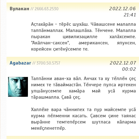
Вулакан
2022.12.06
// 2666.63.2530
21:41
Аҫтахӑрӑн - тӗрӗс шухӑш. Чӑвашсене малалла
талпӑнмаллах. Малашлӑха. Тӗнчене. Малалла
пыракан цивилизацилле халӑхсемпе.
"Акӑлчан-саксен", американсен, япунсен,
корейсен ҫитӗнӳсемпе те.
Agabazar
2022.12.07
// 3700.50.5757
00:02
Талпăнни аван-ха вăл. Анчах та ху тĕллĕн çеç
нимех те тăваймастăн. Тĕнчере пулса иртекен
улшăнусемпе хамăра май усă курма
тăрашмалла. Çавă çеç.
Халлĕхе вара чăннипех та пур майсемпе усă
курма пĕлменни касать. Çавсем çине таянас
вырăнне темтепĕрсем шутласа кăларма
мекĕçленетпĕр.