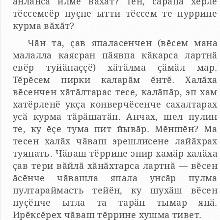
ӑнланса илме вӑхӑт? Тен, сарӑпа хӗрлӗ
тӗссемсӗр пуҫне ытти тӗссем те пуррине
курма вӑхӑт?
Чӑн та, ҫав япаласенчен (вӗсем мана
малалла каясран пӑявпа кӑкарса лартнӑ
евӗр туйӑнаҫҫӗ) хӑтӑлма ҫӑмӑл мар.
Тӗрӗсем пирки каларӑм ӗнтӗ. Халӑха
вӗсенчен хӑтӑлтарас тесе, калӑпӑр, эп хам
хатӗрленӗ укҫа конверчӗсенче сахалтарах
усӑ курма тӑрӑшатӑп. Анчах, шел пулин
те, ку ӗҫе тума пит йывӑр. Мӗншӗн? Ма
тесен халӑх чӑваш эрешлисене лайӑхрах
туянать. Чӑваш тӗррине эпир хамӑр халӑха
ҫав тери вӑйлӑ хӑнӑхтарса лартнӑ — вӗсен
ӑсӗнче чӑвашла япала унсӑр пулма
пултараймасть тейӗн, ку шухӑш вӗсен
пуҫӗнче ытла та тарӑн тымар янӑ.
Ирӗксӗрех чӑваш тӗррине хушма тивет.