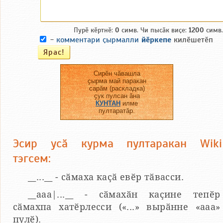
Пурӗ кӗртнӗ:
0
симв. Чи пысӑк виҫе:
1200
симв.
-
комментари ҫырмалли
йӗркепе
килӗшетӗп
Сирӗн чӑвашла
ҫырма май паракан
сарӑм (раскладка)
ҫук пулсан ӑна
КУНТАН
илме
пултаратӑр.
Эсир усӑ курма пултаракан Wiki
тэгсем:
__...__ - сӑмаха каҫӑ евӗр тӑвасси.
__aaa|...__ - сӑмахӑн каҫине тепӗр
сӑмахпа хатӗрлесси («...» вырӑнне «ааа»
пулӗ).