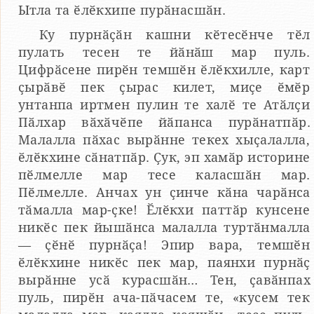
Ытла та ӗлӗкхипе пурӑнасшӑн.
Ку пурнӑҫӑн кашни кӗтесӗнче тӗл
пулать тесен те йӑнӑш мар пуль.
Цифрӑсене пирӗн темшӗн ӗлӗкхилле, карт
ҫырӑвӗ пек ҫырас килет, миҫе ӗмӗр
унтанпа иртмен пулин те халӗ те Атӑлҫи
Пӑлхар вӑхӑчӗпе йӑпанса пурӑнатпӑр.
Малалла пӑхас вырӑнне текех хыҫалалла,
ӗлӗкхине сӑнатпӑр. Ҫук, эп хамӑр историне
пӗлмелле мар тесе каласшӑн мар.
Пӗлмелле. Анчах ун ҫинче кӑна чарӑнса
тӑмалла мар-ҫке! Ӗлӗкхи паттӑр кунсене
никӗс пек йышӑнса малалла туртӑнмалла
— ҫӗнӗ пурнӑҫа! Эпир вара, темшӗн
ӗлӗкхине никӗс пек мар, паянхи пурнӑҫ
вырӑнне усӑ курасшӑн… Тен, ҫавӑнпах
пуль, пирӗн ача-пӑчасем те, «кусем тек