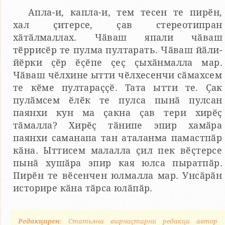
Апла-и, капла-и, тем тесен те пирӗн,
хал ҫитерсе, ҫав стереотипран
хӑтӑлмаллах. Чӑваш япали чӑваш
тӗррисӗр те пулма пултарать. Чӑваш йӑли-
йӗрки ҫӗр ӗҫӗпе ҫеҫ ҫыхӑнмалла мар.
Чӑваш чӗлхине ытти чӗлхесенчи сӑмахсем
те кӗме пултараҫҫӗ. Тата ытти те. Ҫак
пулӑмсем ӗлӗк те пулса пынӑ пулсан
паянхи кун ма ҫакна ҫав тери хирӗҫ
тӑмалла? Хирӗҫ тӑнипе эпир хамӑра
паянхи саманапа тан аталанма памастпӑр
кӑна. Ыттисем малалла ҫил пек вӗҫтерсе
пынӑ хушӑра эпир кая юлса пыратпӑр.
Пирӗн те вӗсенчен юлмалла мар. Унсӑрӑн
историре кӑна тӑрса юлӑпӑр.
Редакцирен
: Статьяна вырнаҫтарни редакци автор