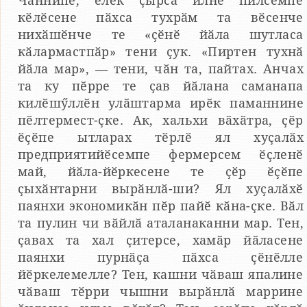
Чӑннипе, ӗлӗк ҫырса илнӗ пилсемпе
кӗлӗсене пӑхса тухрӑм та вӗсенче
нихӑшӗнче те «ҫӗнӗ йӑла шутласа
кӑлармастпӑр» тени ҫук. «Пиртен тухнӑ
йӑла мар», — тени, чӑн та, пайтах. Анчах
та ку пӗрре те ҫав йӑлана саманапа
килӗшӳллӗн улӑштарма ирӗк паманнине
пӗлтермест-ҫке. Ак, хальхи вӑхӑтра, ҫӗр
ӗҫӗпе ытларах тӗрлӗ ял хуҫалӑх
предприятийӗсемпе фермерсем ӗҫленӗ
май, йӑла-йӗркесене те ҫӗр ӗҫӗпе
ҫыхӑнтарни вырӑнлӑ-ши? Ял хуҫалӑхӗ
паянхи экономикӑн пӗр пайӗ кӑна-ҫке. Вӑл
та пулин чи вӑйлӑ аталанаканни мар. Тен,
ҫавах та хал ҫитерсе, хамӑр йӑласене
паянхи пурнӑҫа пӑхса ҫӗнӗлле
йӗркелемелле? Тен, кашни чӑваш япалине
чӑваш тӗрри чышни вырӑнлӑ маррине