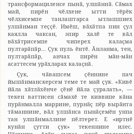
трансформациленсе пынӑ, улшӑннӑ. Сӑмах
май, пирӗн чӗлхене ытти тӗрӗк
чӗлхисемпе танлаштарса ытлашшиех
улшӑнман теҫҫӗ. Имӗш, вӑхӑтпа пин ҫул
каялла чаксан, эпир халӗ те вӑл
вӑхӑтрисемпе чиперех калаҫма
пултарӑпӑр... Ҫук пуль ӗнтӗ. Ӑнланма, тен,
пултарӑпӑр, анчах пирӗн мӑн-мӑн
асаттесем урӑхларах калаҫнӑ.
Ҫук, чӑвашсем ҫӗннине пач
йышӑнманскерсем теме те май ҫук. «Кивӗ
йӑла хӑтлӑхӗнче ҫӗнӗ йӑла ҫуралать», —
текен ваттисен сӑмахӗ те киввипе кӑна
пурӑнмалла маррине, пурнӑҫ пӗр вырӑнта
тӑманнине, вӑл улшӑнса пынӑҫемӗн унпа
тан улшӑнмаллине пӗлтерет. Е «иртнӗ
кунӑн ҫутти ҫук» текеннине илес.