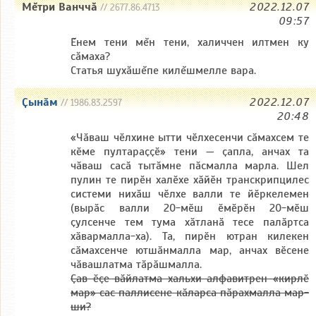
Мĕтри Ванччă
2022.12.07
// 2677.86.4713
09:57
Ĕнем тени мĕн тени, халиччен илтмен ку
сăмаха?
Статья шухăшĕпе килĕшмелле вара.
Ҫынӑм
2022.12.07
// 1986.83.2597
20:48
«Чӑваш чӗлхине ытти чӗлхесенчи сӑмахсем те
кӗме пултараҫҫӗ» тени — ҫапла, анчах та
чӑваш сасӑ тытӑмне пӑсмалла марла. Шел
пулин те пирӗн халӗхе хӑйӗн транскрипцилес
системи нихӑш чӗлхе валли те йӗркелемен
(вырӑс валли 20-мӗш ӗмӗрӗн 20-мӗш
ҫулсенче тем тума хӑтланӑ тесе палӑртса
хӑвармалла-ха). Та, пирӗн ютран килекен
сӑмахсенче ютшӑнмалла мар, анчах вӗсене
чӑвашлатма тӑрӑшмалла.
Ҫав ӗҫе вӑйлатма хальхи алфавитрен «кирлӗ
мар» сас паллисене кӑларса пӑрахмалла мар-
ши?