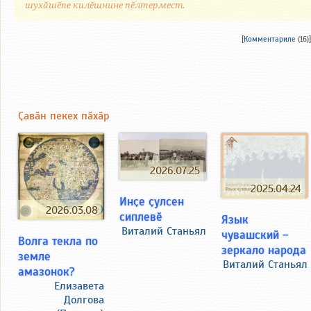
шухӑшӗпе килӗшнине пӗлтермест.
[
Комментариле
(16)]
Ҫавӑн пекех пӑхӑр
2026.07.25
2025.04.24
Инҫе ҫулсен
2026.03.08
сиплевӗ
Язык
Виталий Станьял
чувашский –
Волга текла по
зеркало народа
земле
Виталий Станьял
амазонок?
Елизавета
Долгова