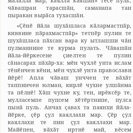
малалла мар, каялла каяшӑн» тесе пуль,
чӑвашран тарасшӑн, саманапа тан
пыракан вырӑса тухасшӑн.
«Ҫӗнӗ йӑла шухӑшласа кӑлармастпӑр,
киввине пӑрахмастпӑр» тетпӗр пулин те
шухӑшласа пӑхсан вара ку ытлашши чӑн
пулманнине те курма пулать. Чӑвашӑн
йӑла-йӗркесене ҫиелтен те пулин
сӑнасарах пӑхӑр-ха: мӗн чухлӗ унта ислам
тӗнӗнчен кӗни, мӗн чухлӗ унта православи
йӗрӗ! Апла чӑваш унччен те вӑхӑт
таппинчен юлман, кирлӗ чухне улшӑнма
та пӗлнӗ! Хӑш чухне ку, тен, ирӗксӗр те,
мулласемпе пупсем хӗтӗртнипе, пулса
пынӑ пуль. Анчах ҫавах та паянхи йӑла-
йӗрке, ҫӗр ҫул каяллахи мар. Ҫӗр ҫул
каяллахи те пин ҫул каяллахи мар.
Майӗпен, вӑхӑт иртнӗ май, вӗсем