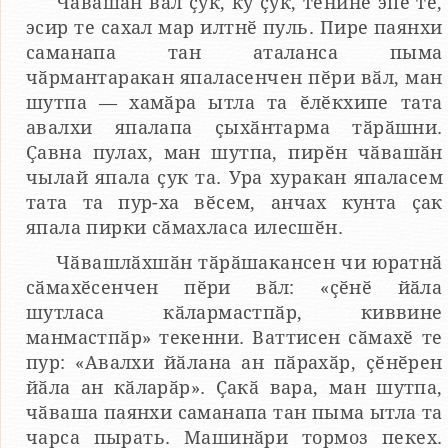
Чӑвашӑн вӑл ҫук, ку ҫук, тенине эпӗ те,
эсир те сахал мар илтнӗ пуль. Пире паянхи
саманапа тан аталанса пыма
чӑрмантаракан япаласенчен пӗри вӑл, ман
шутпа — хамӑра ытла та ӗлӗкхипе тата
авалхи япалапа ҫыхӑнтарма тӑрӑшни.
Ҫавна пулах, ман шутпа, пирӗн чӑвашӑн
чылай япала ҫук та. Ура хуракан япаласем
тата та пур-ха вӗсем, анчах кунта ҫак
япала пирки сӑмахласа илесшӗн.
Чӑвашлӑхшӑн тӑрӑшакансен чи юратнӑ
сӑмахӗсенчен пӗри вӑл: «ҫӗнӗ йӑла
шутласа кӑлармастпӑр, киввине
манмастпӑр» текенни. Ваттисен сӑмахӗ те
пур: «Авалхи йӑлана ан пӑрахӑр, ҫӗнӗрен
йӑла ан кӑларӑр». Ҫакӑ вара, ман шутпа,
чӑваша паянхи саманапа тан пыма ытла та
чарса пырать. Машинӑри тормоз пекех.