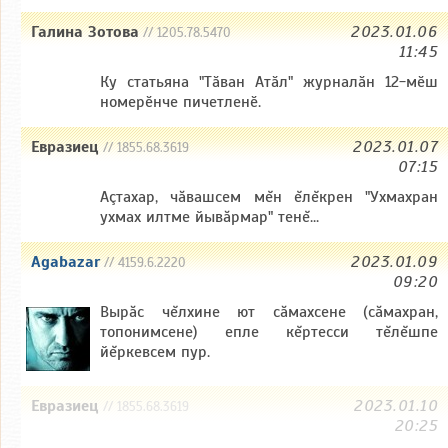
Галина Зотова
2023.01.06
// 1205.78.5470
11:45
Ку статьяна "Тӑван Атӑл" журналӑн 12-мӗш
номерӗнче пичетленӗ.
Евразиец
2023.01.07
// 1855.68.3619
07:15
Аçтахар, чăвашсем мĕн ĕлĕкрен "Ухмахран
ухмах илтме йывăрмар" тенĕ...
Agabazar
2023.01.09
// 4159.6.2220
09:20
Вырăс чĕлхине ют сăмахсене (сăмахран,
топонимсене) епле кĕртесси тĕлĕшпе
йĕркевсем пур.
Евразиец
2023.01.10
// 1855.68.3619
20:25