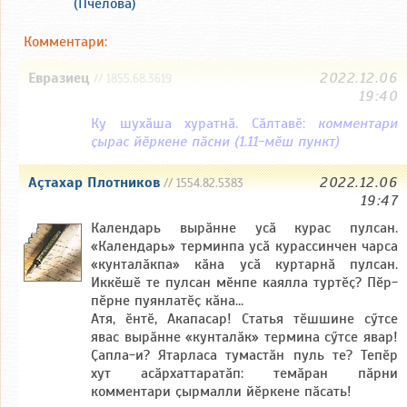
(Пчелова)
Комментари:
Евразиец
2022.12.06
// 1855.68.3619
19:40
Ку шухӑша хуратнӑ. Сӑлтавӗ:
комментари
ҫырас йӗркене пӑсни (1.11-мӗш пункт)
Аçтахар Плотников
2022.12.06
// 1554.82.5383
19:47
Календарь вырӑнне усӑ курас пулсан.
«Календарь» терминпа усӑ курассинчен чарса
«кунталӑкпа» кӑна усӑ куртарнӑ пулсан.
Иккӗшӗ те пулсан мӗнпе каялла туртӗҫ? Пӗр-
пӗрне пуянлатӗҫ кӑна…
Атя, ӗнтӗ, Акапасар! Статья тӗшшине сӳтсе
явас вырӑнне «кунталӑк» термина сӳтсе явар!
Ҫапла-и? Ятарласа тумастӑн пуль те? Тепӗр
хут асӑрхаттаратӑп: темӑран пӑрни
комментари ҫырмалли йӗркене пӑсать!