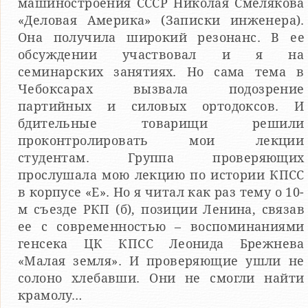
машиностроения СССР Николая Смелякова
«Деловая Америка» (Записки инженера).
Она получила широкий резонанс. В ее
обсуждении участвовал и я на
семинарских занятиях. Но сама тема в
Чебоксарах вызвала подозрение
партийных и силовых ортодоксов. И
бдительные товарищи решили
проконтролировать мои лекции
студентам. Группа проверяющих
прослушала мою лекцию по истории КПСС
в корпусе «Е». Но я читал как раз тему о 10-
м съезде РКП (б), позиции Ленина, связав
ее с современностью – воспоминаниями
генсека ЦК КПСС Леонида Брежнева
«Малая земля». И проверяющие ушли не
солоно хлебавши. Они не смогли найти
крамолу…