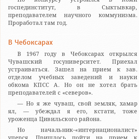
госпединститут, в Сыктывкар,
преподавателем научного коммунизма.
Проработал там год.
В Чебоксарах
В 1967 году в Чебоксарах открылся
Чувашский госуниверситет. Приехал
устраиваться. Зашел на прием к зав.
отделом учебных заведений и науки
обкома КПСС А. Но он не хотел брать
преподавателей с «северов».
— Но я же чуваш, свой земляк, хамар
ял, — убеждал я его, кстати, тоже
уроженца Цивильского района.
Но начальник-«интернационалист»
уперся. Пришлось пойти на прием к