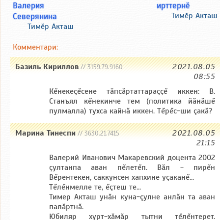
Валерия
ирттернӗ
Северянина
Тимӗр Акташ
Тимӗр Акташ
Комментари:
Базиль Кириллов
2021.08.05
// 3159.79.9160
08:55
Кĕнекеçĕсене тăпсăртаттараççĕ иккен: В.
Станъял кĕнекинче тем (политика йăнăшĕ
пулмалла) тухса кайнă иккен. Тĕрĕс-ши çакă?
Марина Тинеспи
2021.08.05
// 3630.21.7415
21:15
Валерий Иванович Макаревский доцента 2002
çултанпа аван пĕлетĕп. Вăл - пирĕн
Вĕрентекен, саккунсен хапхине уçaканĕ...
Тĕлĕнмелле те, ĕçтеш те...
Тимер Акташ унăн куна-çyлне анлăн та аван
палăртнă.
Юбиляр хурт-хăмăр тытни тĕлĕнтерет.