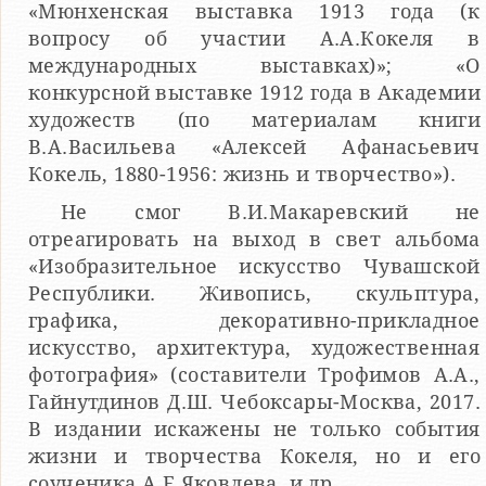
«Мюнхенская выставка 1913 года (к
вопросу об участии А.А.Кокеля в
международных выставках)»; «О
конкурсной выставке 1912 года в Академии
художеств (по материалам книги
В.А.Васильева «Алексей Афанасьевич
Кокель, 1880-1956: жизнь и творчество»).
Не смог В.И.Макаревский не
отреагировать на выход в свет альбома
«Изобразительное искусство Чувашской
Республики. Живопись, скульптура,
графика, декоративно-прикладное
искусство, архитектура, художественная
фотография» (составители Трофимов А.А.,
Гайнутдинов Д.Ш. Чебоксары-Москва, 2017.
В издании искажены не только события
жизни и творчества Кокеля, но и его
соученика А.Е.Яковлева, и др.