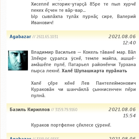
Хисеплĕ историк-утарçă 85ре те пыл хурчĕ
пекех ĕçчен те вăp-вар...
Ыр сывлăxпа тулăx пурнăç сире, Валерий
Иванович!
Agabazar
2021.08.06
// 2611.65.1031
12:40
Владимир Васильев — Кокель тăванĕ мар. Вăл
Злĕкре çуралса ÿснĕ, темле майпа, ашшĕ-
амăшĕпе пулĕ, Патарьел районĕнчи Турхана
пырса лекнĕ.
Халĕ Шупашкарта пурăнать
Халĕ çĕре кĕнĕ Лев Пантелеймонович
Кураковăн чи шанчăклă çыннисенчен пĕри
пулнă.
Базиль Кириллов
2021.08.06
// 3159.79.9160
15:54
Кураков портфелне çĕклесе çÿренĕ.