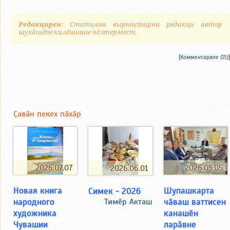
Редакцирен
: Статьяна вырнаҫтарни редакци автор
шухӑшӗпе килӗшнине пӗлтермест.
[
Комментариле
(15)]
Ҫавӑн пекех пӑхӑр
2026.07.07
2026.05.05
2026.06.01
Новая книга
Шупашкарта
Симек - 2026
народного
чӑваш ваттисен
Тимӗр Акташ
художника
канашӗн
Чувашии
ларӑвне