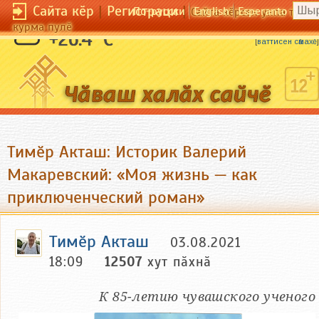
Сайта кӗр
|
Регистраци
|
По-русски
English
Esperanto
Сайта кӗрсен унпа тулли
курма пулӗ
Качакан сухалӗ вӑрӑм та ӑсӗ кӗске.
+26.4 °C
[
ваттисен сӑмахӗ
]
Тимӗр Акташ: Историк Валерий
Макаревский: «Моя жизнь — как
приключенческий роман»
Тимӗр Акташ
03.08.2021
18:09
12507
хут пӑхнӑ
К 85-летию чувашского ученого