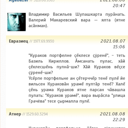
Agabazar
2021.08.06
// 3119.06.9365
20:47
Владимир Васильев Шупашкарта пурăнать.
Валерий Макаревский вара — ялта (ятне
асăнман).
Евразиец
2021.08.07
// 1977.69.9930
15:06
"Кураков портфелне çĕклесе çÿренĕ", - теть
Базиль Кириллов. Ăмсанать пулас, хăй
çĕклесшĕнь пулнă-ши? Хăй Кураков вĕçсе
çÿренĕ-ши?
Ÿcĕрпе портфельне ан çĕтерччĕр тенĕ пулĕ йе
вильсен Кураковăн урамĕ пултăр тенĕ? Халĕ
çĕнь урама Кураков ятне парсан чăвашла
пулать: "Кураков урамĕ", вара вырăсла "улица
Грачёва" тесе çырмалла пулĕ.
Атнер
2021.08.08
// 1529.60.3294
22:29