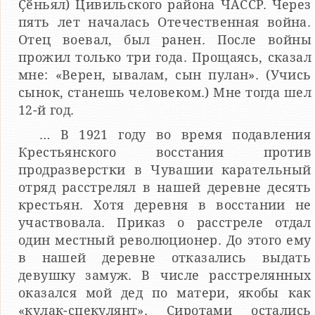
Ҫӗньял) Цивильского района ЧАССР. Через
пять лет началась Отечественная война.
Отец воевал, был ранен. После войны
прожил только три года. Прощаясь, сказал
мне: «Верен, ывалам, сын пулан». (Учись
сынок, станешь человеком.) Мне тогда шел
12-й год.
… В 1921 году во время подавления
Крестьянского восстания против
продразверстки в Чувашии карательный
отряд расстрелял в нашей деревне десять
крестьян. Хотя деревня в восстании не
участвовала. Приказ о расстреле отдал
один местный революционер. До этого ему
в нашей деревне отказались выдать
девушку замуж. В числе расстрелянных
оказался мой дед по матери, якобы как
«кулак-спекулянт». Сиротами остались