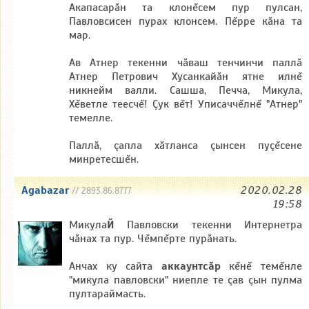
Акапасарăн та клонĕсем пур пулсан,
Павловсисен пурах клонсем. Пĕрре кăна та
мар.
Ав Атнер текенни чăваш тенчинчи паллă
Атнер Петрович Хусанкайăн ятне илнĕ
никнейм валли. Сашша, Печча, Микула,
Хĕветле теесчĕ! Çук вĕт! Уписаччĕлнĕ "Атнер"
темелле.
Паллă, çапла хăтланса çынсен пуçĕсене
минретесшĕн.
Agabazar
2020.02.28
// 2893.86.8777
19:58
Микула
Й
Павловски текенни Интернетра
чăнах та пур. Чĕмпĕрте пурăнать.
Анчах ку сайта
аккаунтсăр
кĕнĕ темĕнле
"микула павловски" ниепле те çав çын пулма
пултараймасть.