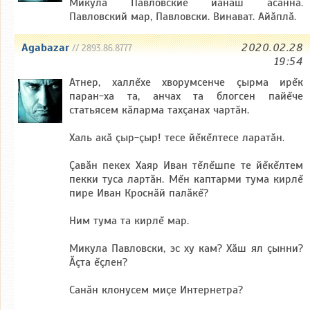
Микула Павловские йăнăш асăннă.
Павловский мар, Павловски. Винават. Айăплă.
Agabazar
2020.02.28
// 2893.86.8777
19:54
Атнер, халлĕхе хворумсенче çырма ирĕк
паран-ха та, анчах та блогсен пайĕче
статьясем кăларма тахçанах чартăн.
Халь акă çыр-çыр! тесе йĕкĕлтесе ларатăн.
Çавăн пекех Хаяр Иван тĕлĕшпе те йĕкĕлтем
пекки туса лартăн. Мĕн каптарми тума кирлĕ
пире Иван Кроснăй палăкĕ?
Ним тума та кирлĕ мар.
Микула Павловски, эс ху кам? Хăш ял çынни?
Ăçта ĕçлен?
Санăн клонусем миçе Интернетра?