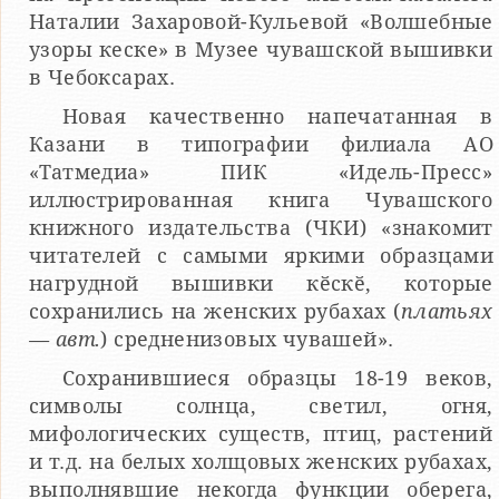
Наталии Захаровой-Кульевой «Волшебные
узоры кеске» в Музее чувашской вышивки
в Чебоксарах.
Новая качественно напечатанная в
Казани в типографии филиала АО
«Татмедиа» ПИК «Идель-Пресс»
иллюстрированная книга Чувашского
книжного издательства (ЧКИ) «знакомит
читателей с самыми яркими образцами
нагрудной вышивки кӗскӗ, которые
сохранились на женских рубахах (
платьях
— авт.
) средненизовых чувашей».
Сохранившиеся образцы 18-19 веков,
символы солнца, светил, огня,
мифологических существ, птиц, растений
и т.д. на белых холщовых женских рубахах,
выполнявшие некогда функции оберега,