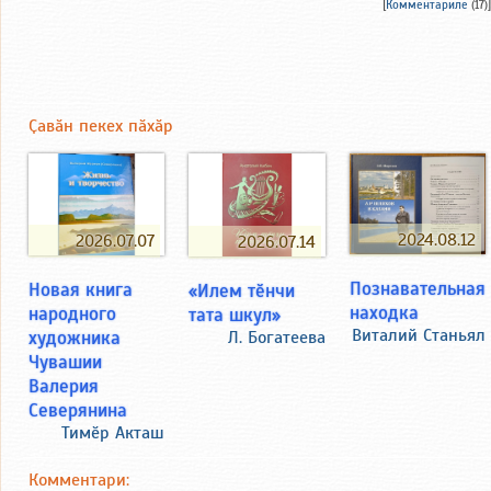
[
Комментариле
(17)]
Ҫавӑн пекех пӑхӑр
2024.08.12
2026.07.07
2026.07.14
Познавательная
Новая книга
«Илем тӗнчи
находка
народного
тата шкул»
Виталий Станьял
художника
Л. Богатеева
Чувашии
Валерия
Северянина
Тимӗр Акташ
Комментари: