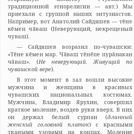
традиционной этнорелигии — авт.) Мы
приехали с группой наших энтузиастов.
Например, вот Анатолий Сайдяшев — тӗне
кӗмен чӑваш (Неверующий, некрещеный
чуваш).
— Сайдяшев возразил по-чувашски:
«Тӗне кӗмен мар. Чӑваш тӗнӗпе пурӑнакан
чӑваш». (
Не неверующий. Живущий по
чувашской вере
).
В этот момент в зал вошли высокие
мужчина и женщина в красивых
чувашских национальных костюмах.
Мужчина, Владимир Ярухин, совершил
краткое моление, воздев руки вверх. В них
он держал белый сурпан (
длинный
женский головной платок
) с красными
ткаными узорами на концах. Моление