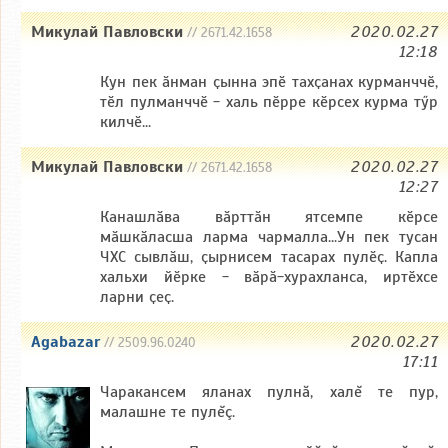
Микулай Павловски
2020.02.27
// 2671.42.1658
12:18
Кун пек ӑнман ҫынна эпӗ тахҫанах курманччӗ,
тӗл пулманччӗ - халь пӗрре кӗрсех курма тӳр
килчӗ...
Микулай Павловски
2020.02.27
// 2671.42.1658
12:27
Канашлӑва вӑрттӑн ятсемпе кӗрсе
мӑшкӑласша ларма чармалла...Ун пек тусан
ЧХС сывлӑш, ҫырнисем тасарах пулӗҫ. Капла
хальхи йӗрке - вӑрӑ-хурахланса, иртӗхсе
ларни ҫеҫ.
Agabazar
2020.02.27
// 2509.96.0240
17:11
Чаракансем яланах пулнă, халĕ те пур,
малашне те пулĕç.