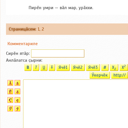
Пирĕн умри — вăл мар, урăххи.
Страницӑсем
:
1
,
2
Комментариле
Сирӗн ятӑp:
Анлӑлатса ҫырни:
2
B
T
U
T
Ячӗ1
Ячӗ2
Ячӗ3
#
X
X
2
Ӳкерчӗк
http://