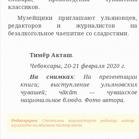
классиков.
Музейщики приглашают ульяновцев,
редакторов и журналистов на
безалкогольное чаепитие со сладостями.
Тимӗр Акташ
.
Чебоксары, 20-21 февраля 2020 г.
На снимках
: На презентации
книги; выступление ульяновских
чувашей; чӑкӑт — чувашское
национальное блюдо. Фото автора
.
Редакцирен
: Статьяна вырнаҫтарни редакци автор
шухӑшӗпе килӗшнине пӗлтермест.