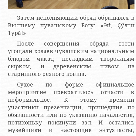
Затем исполняющий обряд обращался в
Высшему чувашскому Богу: «Эй, Ҫӳлти
Турӑ!»
После совершения обряда гости
угощали хозяев чувашским национальным
блюдом чӑкӑт, несладким творожным
сырком, и деревенским пивом из
старинного резного ковша.
Сухое по форме официальное
мероприятие превратилось отчасти в
неформальное. К этому времени
участники презентации, пришедшие по
обязанности или по указанию начальства,
потихоньку покинули зал. И остались
музейщики и настоящие энтузиасты,