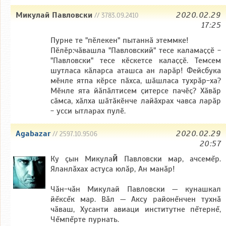
Микулай Павловски
2020.02.29
// 3783.09.2410
17:25
Пурне те "пӗлекен" пытаннӑ этеммке!
Пӗлӗр:чӑвашла "Павловский" тесе каламаҫҫӗ -
"Павловски" тесе кӗскетсе калаҫҫӗ. Темсем
шутласа кӑларса аташса ан ларӑр! Фейсбука
мӗнле ятпа кӗрсе пӑхса, шӑшласа тухрӑр-ха?
Мӗнле ята йӑпӑлтисем ҫитерсе пачӗҫ? Хӑвӑр
сӑмса, хӑлха шӑтӑкӗнче лайӑхрах чавса ларӑр
- усси ытларах пулӗ.
Agabazar
2020.02.29
// 2597.10.9506
20:57
Ку çын Микула
Й
Павловски мар, ачсемĕр.
Яланлăхах астуса юлăр, Ан манăр!
Чăн-чăн Микулай Павловски — кунашкал
йĕксĕк мар. Вăл — Аксу районĕнчен тухнă
чăваш, Хусанти авиаци институтне пĕтернĕ,
Чĕмпĕрте пурнать.