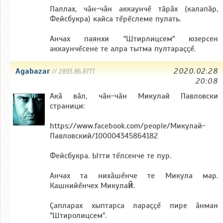
Паллах, чăн-чăн аккаунчĕ тăрăх (калапăр,
Фейсбукра) кайса тĕрĕслеме пулать.
Анчах паянхи "Штирлицсем" юзерсен
аккаунчĕсене те алра тытма пултараççĕ.
Agabazar
2020.02.28
// 2893.86.8777
20:08
Акă вăл, чăн-чăн Микулай Павловски
страници:
https://www.facebook.com/people/Микулай-
Павловский/100004345864182
Фейсбукра. Ытти тĕлсенче те пур.
Анчах та нихăшĕнче те Микула мар.
Кашнийĕнчех Микула
Й
.
Çапларах хыптарса лараççĕ пире ăнман
"Штиролицсем".