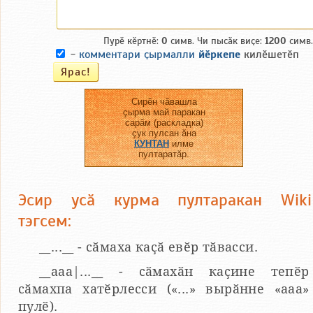
Пурӗ кӗртнӗ:
0
симв. Чи пысӑк виҫе:
1200
симв.
-
комментари ҫырмалли
йӗркепе
килӗшетӗп
Сирӗн чӑвашла
ҫырма май паракан
сарӑм (раскладка)
ҫук пулсан ӑна
КУНТАН
илме
пултаратӑр.
Эсир усӑ курма пултаракан Wiki
тэгсем:
__...__ - сӑмаха каҫӑ евӗр тӑвасси.
__aaa|...__ - сӑмахӑн каҫине тепӗр
сӑмахпа хатӗрлесси («...» вырӑнне «ааа»
пулӗ).