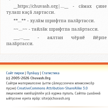
__https://chuvash.org|...__ - сӑмах ҫине
тулаш каҫӑ лартасси.
**...** - хулӑм шрифтпа палӑртасси.
~~...~~ - тайлӑк шрифтпа палӑртасси.
___...___ - аялтан чӗрнӗ йӗрпе
палӑртасси.
Сайт пирки
|
Пулӑшу
|
Статистика
(c) 2005-2026 Chuvash.Org
Сайтри материалсене (ытти ҫӑлкуҫсенчен илнисемсӗр
пуҫне)
CreativeCommons Attribution-ShareAlike 3.0
лицензипе килӗшӳллӗн усӑ курма пулать. Сайтпа ҫыхӑннӑ
ыйтусене кунта ярӑр: site(a)chuvash.org