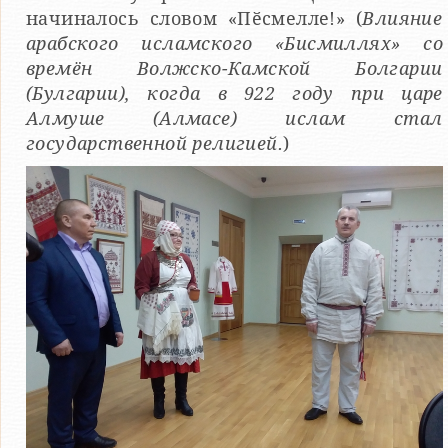
начиналось словом «Пӗсмелле!» (
Влияние
арабского исламского «Бисмиллях» со
времён Волжско-Камской Болгарии
(Булгарии), когда в 922 году при царе
Алмуше (Алмасе) ислам стал
государственной религией.
)