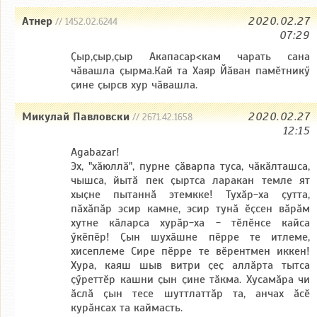
Атнер
2020.02.27
// 1452.02.6244
07:29
Ҫыр,ҫыр,ҫыр Акапасар<кам чарать сана
чӑвашла ҫырма.Кай та Хаяр Йӑван памӗтникӳ
ҫине ҫырсв хур чӑвашла.
Микулай Павловски
2020.02.27
// 2671.42.1658
12:15
Agabazar!
Эх, "хӑюллӑ", пурне ҫӑварпа туса, чӑкӑлташса,
чышса, йытӑ пек ҫыртса ларакан темле ят
хыҫне пытаннӑ этемкке! Тухӑр-ха ҫутта,
пӑхӑпӑр эсир камне, эсир тунӑ ӗҫсен вӑрӑм
хутне кӑларса хурӑр-ха - тӗлӗнсе кайса
ӳкӗпӗр! Ҫын шухӑшне пӗрре те итлеме,
хисеплеме Сире пӗрре те вӗрентмен иккен!
Хура, каяш шыв витри ҫеҫ аллӑрта тытса
ҫӳреттӗр кашни ҫын ҫине тӑкма. Хусамӑра чи
ӑслӑ ҫын тесе шуттлаттӑр та, анчах ӑсӗ
курӑнсах та каймасть.