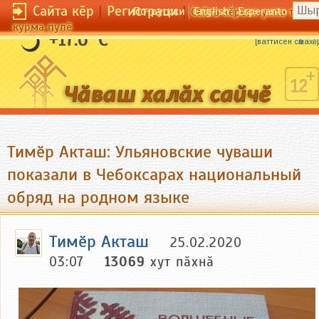
Сайта кӗр
|
Регистраци
|
По-русски
English
Esperanto
Сайта кӗрсен унпа тулли
курма пулӗ
Тӑлӑх йывӑҫа тӑвӑл хуҫать.
+17.6 °C
[
ваттисен сӑмахӗ
]
Тимӗр Акташ: Ульяновские чуваши
показали в Чебоксарах национальный
обряд на родном языке
Тимӗр Акташ
25.02.2020
03:07
13069
хут пӑхнӑ