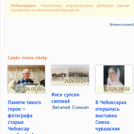
Редакцирен
: Статьяна вырнаҫтарни редакци автор
шухӑшӗпе килӗшнине пӗлтермест.
[
Комментариле
]
Ҫавӑн пекех пӑхӑр
2026.07.25
2026.05.02
2026.08.02
Инҫе ҫулсен
сиплевӗ
Памяти тихого
В Чебоксарах
Виталий Станьял
героя —
открылась
фотографа
выставка
старых
Союза
Чебоксар
чувашских