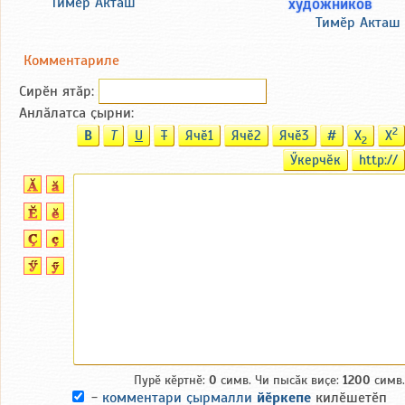
Тимӗр Акташ
художников
Тимӗр Акташ
Комментариле
Сирӗн ятӑp:
Анлӑлатса ҫырни:
2
B
T
U
T
Ячӗ1
Ячӗ2
Ячӗ3
#
X
X
2
Ӳкерчӗк
http://
Пурӗ кӗртнӗ:
0
симв. Чи пысӑк виҫе:
1200
симв.
-
комментари ҫырмалли
йӗркепе
килӗшетӗп