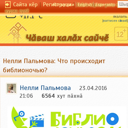
Сайта кӗр
|
Регистраци
|
По-русски
English
Esperanto
Сайта кӗрсен унпа тулли
курма пулӗ
Выртакан чул мӑкланать, ҫӳрекен чул
+17.1 °C
якалать.
[
ваттисен сӑмахӗ
]
Нелли Пальмова: Что происходит
библионочью?
Нелли Пальмова
23.04.2016
21:06
6564
хут пӑхнӑ