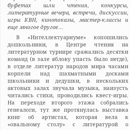
буфетах шли чтения, конкурсы,
литературные вечера, встречи, дискуссии,
игры КВН, кинопоказы, мастер-классы и
еще многое другое...
В «Интеллектуариуме» копошились
дошкольники, в Центре чтения на
литературном турнире сражались десятки
команд (в зале яблоку упасть было негде),
в отделе литератур народов мира часами
корпели над шахматными досками
школьники и дедушки, в нескольких
актовых залах звучала музыка, наизусть
читались стихи, проводились квест-игры.
На переходе второго этажа собрались
генеалоги, тут же протянулась выставка
книг об артистах, которая вела к
«овальному столу» с литературой о