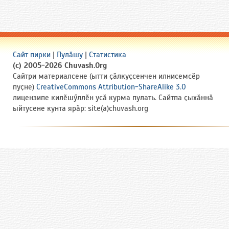
Сайт пирки
|
Пулӑшу
|
Статистика
(c) 2005-2026 Chuvash.Org
Сайтри материалсене (ытти ҫӑлкуҫсенчен илнисемсӗр
пуҫне)
CreativeCommons Attribution-ShareAlike 3.0
лицензипе килӗшӳллӗн усӑ курма пулать. Сайтпа ҫыхӑннӑ
ыйтусене кунта ярӑр: site(a)chuvash.org