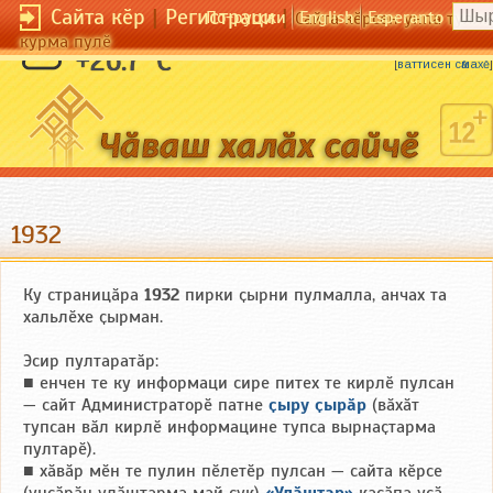
Сайта кӗр
|
Регистраци
|
По-русски
English
Esperanto
Сайта кӗрсен унпа тулли
курма пулӗ
Кахал ҫине виҫ кун малтан ҫумӑр ӳкнӗ.
+26.7 °C
[
ваттисен сӑмахӗ
]
1932
Ку страницӑра
1932
пирки ҫырни пулмалла, анчах та
хальлӗхе ҫырман.
Эсир пултаратӑр:
■ енчен те ку информаци сире питех те кирлӗ пулсан
— сайт Администраторӗ патне
ҫыру ҫырӑр
(вӑхӑт
тупсан вӑл кирлӗ информацине тупса вырнаҫтарма
пултарӗ).
■ хӑвӑр мӗн те пулин пӗлетӗр пулсан — сайта кӗрсе