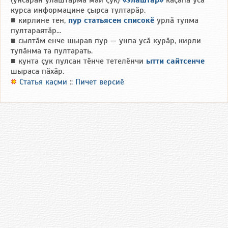
(унсӑрӑн улӑштарма май ҫук)
«Улӑштар»
каҫӑпа усӑ
курса информацине ҫырса тултарӑр.
■ кирлине тен,
пур статьясен списокӗ
урлӑ тупма
пултараятӑр...
■ сылтӑм енче шырав пур — унпа усӑ курӑр, кирли
тупӑнма та пултарать.
■ кунта ҫук пулсан тӗнче тетелӗнчи
ытти сайтсенче
шыраса пӑхӑр.
Статья каҫми
::
Пичет версиӗ