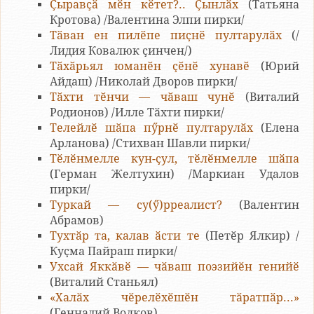
Ҫыравҫӑ мӗн кӗтет?.. Ҫынлӑх
(Татьяна
Кротова) /Валентина Элпи пирки/
Тӑван ен пилӗпе пиҫнӗ пултарулӑх
(/
Лидия Ковалюк ҫинчен/)
Тӑхӑрьял юманӗн ҫӗнӗ хунавӗ
(Юрий
Айдаш) /Николай Дворов пирки/
Тӑхти тӗнчи — чӑваш чунӗ
(Виталий
Родионов) /Илле Тӑхти пирки/
Телейлӗ шӑпа пӳрнӗ пултарулӑх
(Елена
Арланова) /Стихван Шавли пирки/
Тӗлӗнмелле кун-ҫул, тӗлӗнмелле шӑпа
(Герман Желтухин) /Маркиан Удалов
пирки/
Туркай — су(ӳ)рреалист?
(Валентин
Абрамов)
Тухтӑр та, калав ӑсти те
(Петӗр Ялкир) /
Куҫма Пайраш пирки/
Ухсай Яккӑвӗ — чӑваш поэзийӗн генийӗ
(Виталий Станьял)
«Халӑх чӗрелӗхӗшӗн тӑратпӑр...»
(Геннадий Волков)