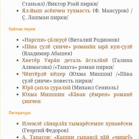
Станьял) /Виктор Рзай пирки/
Ял-йыш асӗнчен тухмасть
(Ф. Мансуров) /
Ҫ. Лашман пирки/
Хайлав пирки
«Нарспи» ҫӑлкуҫӗ
(Виталий Родионов)
«Пӑва ҫулӗ ҫинче» романӑн ырӑ кун-ҫулӗ
(Владимир Абашев)
Хветӗр Уярӑн деталь ӑсталӑхӗ
(Галина
Алимасова) /«Таната» роман пирки/
Чӗнтӗрлӗ кӗпер
(Юхма Мишши) /«Пӑва
ҫулӗ ҫинче» повесть пирки/
Юрӑ ҫапла ҫуралнӑ
(Михаил Сениэль)
Юхма Мишшин «Кӑвак ҫӗмрен» романӗ
ҫинчен
Литература
Илемлӗ сӑнарлӑх тымарӗсемпе хунавӗсем
(Георгий Федоров)
А. Тарасов: «Кашни ҫыравҫӑ хӑй «чиркӳ»