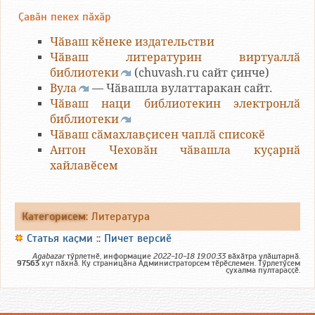
Ҫавӑн пекех пӑхӑр
Чӑваш кӗнеке издательстви
Чӑваш литературин виртуаллӑ
библиотеки
(chuvash.ru сайт ҫинче)
Вула
— Чӑвашла вулаттаракан сайт.
Чӑваш наци библиотекин электронлӑ
библиотеки
Чӑваш сӑмахлавҫисен чаплӑ списокӗ
Антон Чеховӑн чӑвашла куҫарнӑ
хайлавӗсем
Категорисем
:
Литература
Статья каҫми
::
Пичет версиӗ
Agabazar
тӳрлетнӗ, информацие
2022-10-18 19:00:33
вӑхӑтра улӑштарнӑ.
97563
хут пӑхнӑ. Ку страницӑна Администраторсем тӗрӗслемен. Тӳрлетӳсем
ҫухалма пултараҫҫӗ.