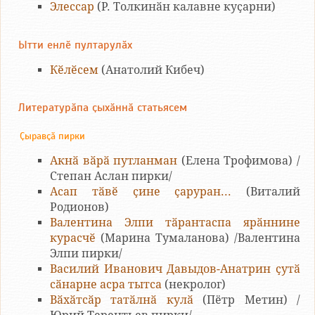
Элессар
(Р. Толкинӑн калавне куҫарни)
Ытти енлӗ пултарулӑх
Кӗлӗсем
(Анатолий Кибеч)
Литературӑпа ҫыхӑннӑ статьясем
Ҫыравҫӑ пирки
Акнӑ вӑрӑ путланман
(Елена Трофимова) /
Степан Аслан пирки/
Асап тӑвӗ ҫине ҫаруран...
(Виталий
Родионов)
Валентина Элпи тӑрантаспа ярӑннине
курасчӗ
(Марина Тумаланова) /Валентина
Элпи пирки/
Василий Иванович Давыдов-Анатрин ҫутӑ
сӑнарне асра тытса
(некролог)
Вӑхӑтсӑр татӑлнӑ кулӑ
(Пётр Метин) /