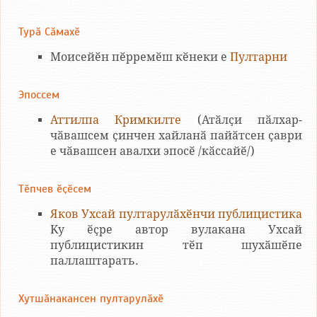
Турӑ Сӑмахӗ
Моисейӗн пӗрремӗш кӗнеки е
Пултарни
Эпоссем
Аттилпа Кримкилте
(Атӑлҫи пӑлхар-
чӑвашсем ҫинчен хайланӑ пайӑтсен ҫаври
е чӑвашсен авалхи эпосӗ /кӑссайӗ/)
Tӗпчев ӗҫӗсем
Яков Ухсай пултарулӑхӗнчи публицистика
Ky ӗҫре автор вулакана Ухсай
публицистикин тӗп шухӑшӗпе
паллаштарать.
Хутшӑнакансен пултарулӑхӗ