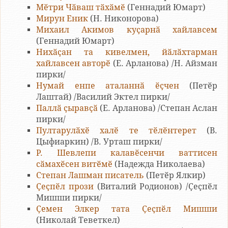
Мӗтри Чӑваш тӑхӑмӗ
(Геннадий Юмарт)
Мирун Еник
(Н. Никонорова)
Михаил Акимов куҫарнӑ хайлавсем
(Геннадий Юмарт)
Нихӑҫан та кивелмен, йӑлӑхтарман
хайлавсен авторӗ
(Е. Арланова) /Н. Айзман
пирки/
Нумай енпе аталаннӑ ӗҫчен
(Петӗр
Лаштай) /Василий Эктел пирки/
Паллӑ ҫыравҫӑ
(Е. Арланова) /Степан Аслан
пирки/
Пултарулӑхӗ халӗ те тӗлӗнтерет
(В.
Цыфиаркин) /В. Урташ пирки/
Р. Шевлепи калавӗсенчи ваттисен
сӑмахӗсен витӗмӗ
(Надежда Николаева)
Степан Лашман писатель
(Петӗр Ялкир)
Ҫеҫпӗл прози
(Виталий Родионов) /Ҫеҫпӗл
Мишши пирки/
Ҫемен Элкер тата Ҫеҫпӗл Мишши
(Николай Теветкел)