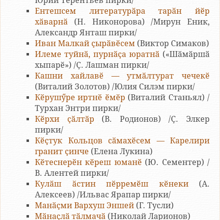
Юрий Терентьев пирки/
Ентешсем литературӑра тарӑн йӗр
хӑварнӑ
(Н. Никонорова) /Мирун Еник,
Александр Янташ пирки/
Иван Малкай ҫырӑвӗсем
(Виктор Симаков)
Илеме туйнӑ, пурнӑҫа юратнӑ
(«Шӑмӑршӑ
хыпарӗ») /Ҫ. Лашман пирки/
Кашни хайлавӗ — утмӑлтурат чечекӗ
(Виталий Золотов) /Юлия Силэм пирки/
Кӗрушӳре иртнӗ ӗмӗр
(Виталий Станьял) /
Турхан Энтри пирки/
Кӗрхи ҫӑлтӑр
(В. Родионов) /Ҫ. Элкер
пирки/
Кӗҫтук Кольцов сӑмахӗсем — Карелири
гранит ҫинче
(Елена Лукина)
Кӗтеснерӗн кӗреш юманӗ
(Ю. Сементер) /
В. Алентей пирки/
Кулӑш ӑстин пӗрремӗш кӗнеки
(А.
Алексеев) /Ильвас Ярапар пирки/
Манӑҫми Вархуш Эншей
(Г. Тусли)
Мӑнаҫлӑ тӑлмачӑ
(Николай Ларионов)