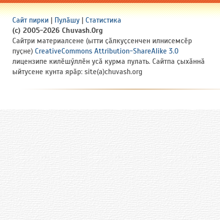
Сайт пирки
|
Пулӑшу
|
Статистика
(c) 2005-2026 Chuvash.Org
Сайтри материалсене (ытти ҫӑлкуҫсенчен илнисемсӗр
пуҫне)
CreativeCommons Attribution-ShareAlike 3.0
лицензипе килӗшӳллӗн усӑ курма пулать. Сайтпа ҫыхӑннӑ
ыйтусене кунта ярӑр: site(a)chuvash.org