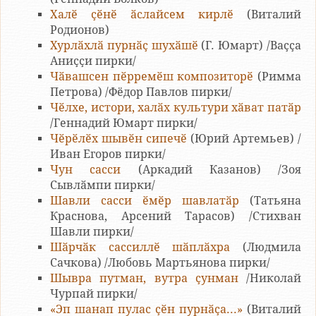
Халӗ ҫӗнӗ ӑслайсем кирлӗ
(Виталий
Родионов)
Хурлӑхлӑ пурнӑҫ шухӑшӗ
(Г. Юмарт) /Ваҫҫа
Аниҫҫи пирки/
Чӑвашсен пӗрремӗш композиторӗ
(Римма
Петрова) /Фёдор Павлов пирки/
Чӗлхе, истори, халӑх культури хӑват патӑр
/Геннадий Юмарт пирки/
Чӗрӗлӗх шывӗн сипечӗ
(Юрий Артемьев) /
Иван Егоров пирки/
Чун сасси
(Аркадий Казанов) /Зоя
Сывлӑмпи пирки/
Шавли сасси ӗмӗр шавлатӑр
(Татьяна
Краснова, Арсений Тарасов) /Стихван
Шавли пирки/
Шӑрчӑк сассиллӗ шӑплӑхра
(Людмила
Сачкова) /Любовь Мартьянова пирки/
Шывра путман, вутра ҫунман
/Николай
Чурпай пирки/
«Эп шанап пулас ҫӗн пурнӑҫа...»
(Виталий