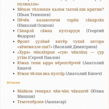
пулмалла»
Мӗнле тӗллевпе калем тытнӑ-ши критик?
(Иван Тенюшев)
Пӗчӗк калавсенчи тарӑн сӑнарлӑх
(Николай Осипов)
Сӑнарлӑ сӑмах пултаруҫи
(Георгий
Федоров)
Фронт ҫулӑмӗ витӗр тухнӑ автора
«хӗнемелле-ши?»
(Василий Димитриев)
«Хура» чӑнлӑхран «суя» чӑнлӑха — ҫур
утӑм
(Сергей Павлов)
Юмах тени ырра вӗрентӗрччӗ
(Анатолий
Кипеч)
Юмах чӗлхи яка пултӑр
(Анатолий Кипеч)
Ыттисем
Майков генерал чӑн-чӑн чӑвашчӗ
(Юхма
Мишши)
Темтепӗрлев
(Акапасар)