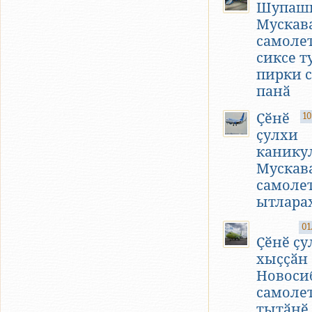
Шупаш
Мускав
самоле
сиксе т
пирки 
панӑ
Ҫӗнӗ
10
ҫулхи
канику
Мускав
самоле
ытларах
01
Ҫӗнӗ ҫу
хыҫҫӑн
Новоси
самоле
тытӑнӗ