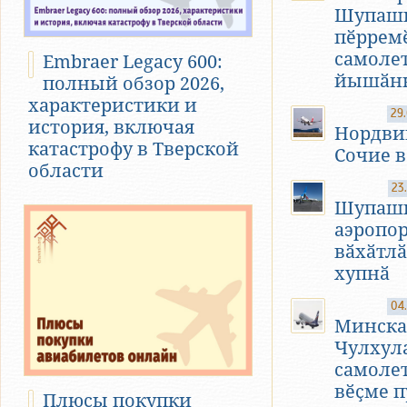
Шупаш
пӗррем
самоле
Embraer Legacy 600:
йышӑн
полный обзор 2026,
характеристики и
29
история, включая
Нордви
катастрофу в Тверской
Сочие 
области
23
Шупаш
аэропо
вӑхӑтл
хупнӑ
04
Минска
Чулхул
самоле
вӗҫме п
Плюсы покупки