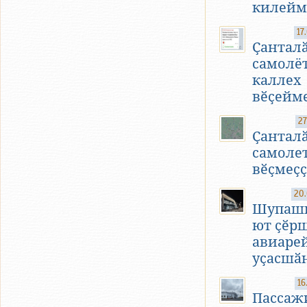
килейм
17
Ҫанталӑ
самолё
каллех
вӗҫейм
27
Ҫанталӑ
самоле
вӗҫмеҫҫ
20.
Шупаш
ют ҫӗр
авиаре
уҫасшӑ
16
Пассаж