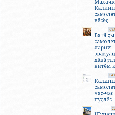
Махачк
Калини
самоле
вӗҫӗҫ
09.
Ватӑ ҫ
самолет
ларни
эвакуа
хӑвӑрт
витӗм 
04.
Калини
самоле
час-час
пуҫлӗҫ
31
Шупаш