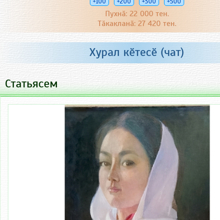
+100
+200
+300
+500
Пухнӑ: 22 000 тен.
Тӑкакланӑ: 27 420 тен.
Хурал кӗтесӗ (чат)
Статьясем