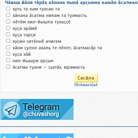
Чӑваш йӑли тӑрӑх хӑнана пынӑ арҫынна камӑн ӑсатмал
хуть те кам тухсан та
хӑнана ӑсатма никам та тухмасть
пӗтӗм кил-йышпа тухаҫҫӗ
хуҫа арӑмӗ
хуҫа тарҫи
хуҫин ҫитӗннӗ ачисем
хӑни ҫулне ахаль те пӗлет, ӑсатмасӑр та
хуҫа хӑй
кил-йышри арҫын
ӑсатма тухни — ҫылӑх, юрамасть
Пӗтӗмлетӗвӗ