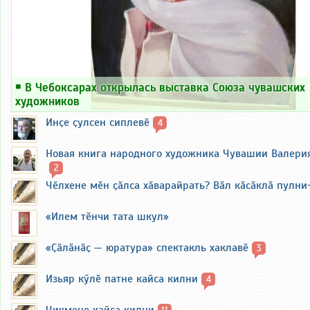
￭
В Чебоксарах открылась выставка Союза чувашских
художников
Инҫе ҫулсен сиплевӗ
4
Новая книга народного художника Чувашии Валери
2
Чӗлхене мӗн ҫӑлса хӑварайрать? Вӑл кӑсӑклӑ пулни
«Илем тӗнчи тата шкул»
«Ҫӑлӑнӑҫ — юратура» спектакль хаклавӗ
3
Изьяр кӳлӗ патне кайса килни
4
Чикмене кайса килни