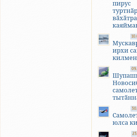
пирус
туртнӑ
вӑхӑтра
каяйма
10
Мускав
ирхи с
килмен
09
Шупаш
Новоси
самоле
тытӑнн
30
Самолет
юлса к
23