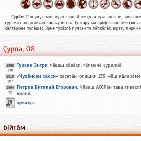
Сурӑх
: Тӗлпулусемпе пуян эрне. Инҫе ҫула тухакансене, лавккас
ҫӳреме палӑртнисене ӑнӑҫу кӗтет. Пултарулӑх профессийӗнчи ҫынсе
ҫӑлтӑрсем пулӑшӗҫ. Эрне тухӑҫлӑ пулсан та лӑпкӑлӑх, юрату пирки
Ҫурла, 08
Турхан Энтри
, чӑваш сӑвӑҫи, тӑлмачӗ ҫуралнӑ.
1888
138
«
Чухӑнсен сасси
» хаҫатӑн юлашки 133-мӗш кӑларӑмӗ 
1919
107
Петров Виталий Егорович
, Чӑваш АССРӗн тава тивӗҫл
1994
32
вилнӗ.
Пулӑм хуш...
Ыйтӑм