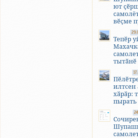
ют ҫӗр
самолё
вӗҫме п
29.
Тепӗр у
Махачк
самоле
тытӑнӗ
17
Пӗлӗтре
илтсен
хӑрӑр: 
пырать
24
Сочире
Шупаш
самолет