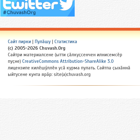
Сайт пирки
|
Пулӑшу
|
Статистика
(c) 2005-2026 Chuvash.Org
Сайтри материалсене (ытти ҫӑлкуҫсенчен илнисемсӗр
пуҫне)
CreativeCommons Attribution-ShareAlike 3.0
лицензипе килӗшӳллӗн усӑ курма пулать. Сайтпа ҫыхӑннӑ
ыйтусене кунта ярӑр: site(a)chuvash.org