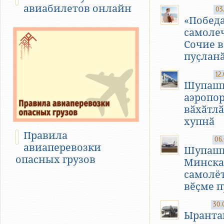
авиабилетов онлайн
03
«Побед
самоле
Сочие 
пуҫлан
12
Шупаш
аэропо
вӑхӑтл
хупнӑ
Правила
06.
авиаперевозки
Шупаш
опасных грузов
Минска
самолё
вӗҫме п
30.
Ыранта