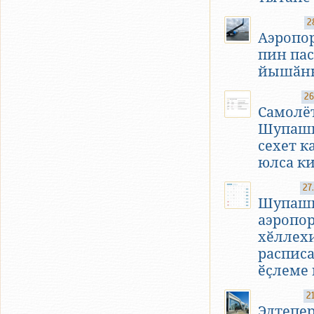
2
Аэропор
пин па
йышӑн
26
Самолё
Шупашк
сехет к
юлса к
27
Шупаш
аэропо
хӗллех
распис
ӗҫлеме 
2
Элтепе