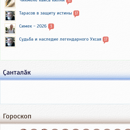
11
Тарасов в защиту истины
17
Симек - 2026
3
Судьба и наследие легендарного Ухсая
17
Ҫанталӑк
Гороскоп