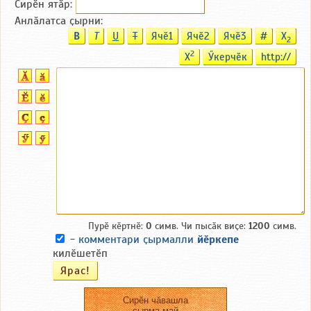
Сирӗн ятӑp:
Анлӑлатса ҫырни:
B
T
U
T
Ячӗ1
Ячӗ2
Ячӗ3
#
X
2
2
X
Ӳкерчӗк
http://
Пурӗ кӗртнӗ:
0
симв. Чи пысӑк виҫе:
1200
симв.
-
комментари ҫырмалли
йӗркепе
килӗшетӗп
Сирӗн чӑвашла
ҫырма май