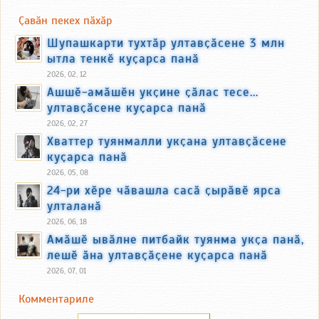
Ҫавӑн пекех пӑхӑр
Шупашкарти тухтӑр ултавҫӑсене 3 млн
ытла тенкӗ куҫарса панӑ
2026, 02, 12
Ашшӗ-амӑшӗн укҫине ҫӑлас тесе...
ултавҫӑсене куҫарса панӑ
2026, 02, 27
Хваттер туянмалли укҫана ултавҫӑсене
куҫарса панӑ
2026, 05, 08
24-ри хӗре чӑвашла сасӑ ҫырӑвӗ ярса
улталанӑ
2026, 06, 18
Амӑшӗ ывӑлне питбайк туянма укҫа панӑ,
лешӗ ӑна ултавҫӑҫене куҫарса панӑ
2026, 07, 01
Комментариле