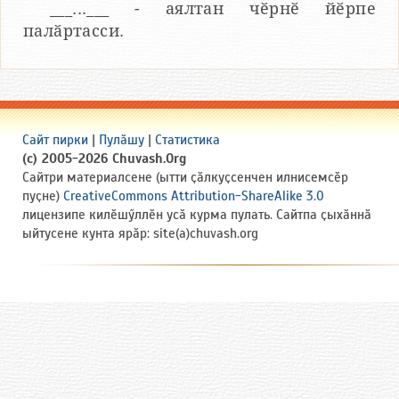
___...___ - аялтан чӗрнӗ йӗрпе
палӑртасси.
Сайт пирки
|
Пулӑшу
|
Статистика
(c) 2005-2026 Chuvash.Org
Сайтри материалсене (ытти ҫӑлкуҫсенчен илнисемсӗр
пуҫне)
CreativeCommons Attribution-ShareAlike 3.0
лицензипе килӗшӳллӗн усӑ курма пулать. Сайтпа ҫыхӑннӑ
ыйтусене кунта ярӑр: site(a)chuvash.org