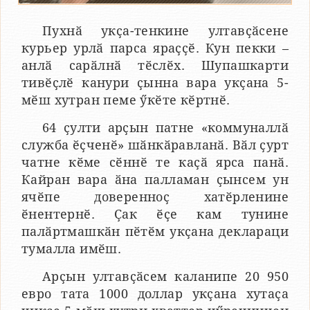
Пухнӑ укҫа-тенкине ултавҫӑсене
курьер урлӑ парса яраҫҫӗ. Кун пекки –
анлӑ сарӑлнӑ тӗслӗх. Шупашкарти
тивӗҫлӗ канури ҫынна вара укҫана 5-
мӗш хутран пеме ӳкӗте кӗртнӗ.
64 ҫулти арҫын патне «коммуналлӑ
служба ӗҫченӗ» шӑнкӑравланӑ. Вӑл ҫурт
чатне кӗме сӗннӗ те каҫӑ ярса панӑ.
Кайран вара ӑна палламан ҫынсем ун
ячӗпе доверенноҫ хатӗрленине
ӗнентернӗ. Ҫак ӗҫе кам тунине
палӑртмашкӑн пӗтӗм укҫана деклараци
тумалла имӗш.
Арҫын ултавҫӑсем каланипе 20 950
евро тата 1000 доллар укҫана хутаҫа