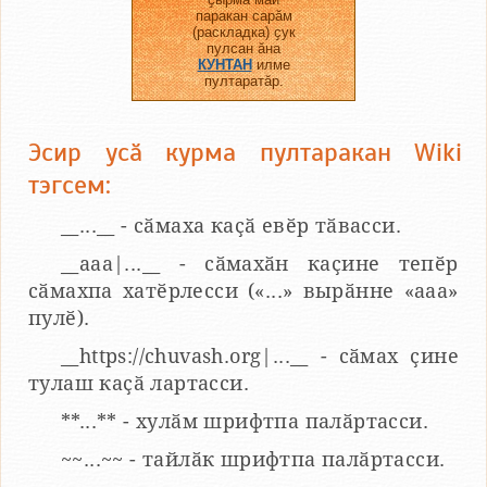
паракан сарӑм
(раскладка) ҫук
пулсан ӑна
КУНТАН
илме
пултаратӑр.
Эсир усӑ курма пултаракан Wiki
тэгсем:
__...__ - сӑмаха каҫӑ евӗр тӑвасси.
__aaa|...__ - сӑмахӑн каҫине тепӗр
сӑмахпа хатӗрлесси («...» вырӑнне «ааа»
пулӗ).
__https://chuvash.org|...__ - сӑмах ҫине
тулаш каҫӑ лартасси.
**...** - хулӑм шрифтпа палӑртасси.
~~...~~ - тайлӑк шрифтпа палӑртасси.