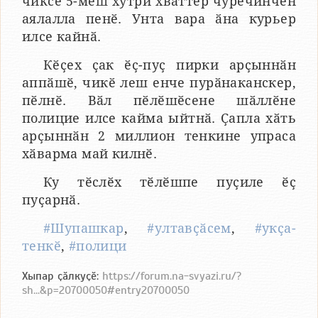
чиксе 5-мӗш хутри хваттер чӳречинчен
аялалла пенӗ. Унта вара ӑна курьер
илсе кайнӑ.
Кӗҫех ҫак ӗҫ-пуҫ пирки арҫыннӑн
аппӑшӗ, чикӗ леш енче пурӑнаканскер,
пӗлнӗ. Вӑл пӗлӗшӗсене шӑллӗне
полицие илсе кайма ыйтнӑ. Ҫапла хӑть
арҫыннӑн 2 миллион тенкине упраса
хӑварма май килнӗ.
Ку тӗслӗх тӗлӗшпе пуҫиле ӗҫ
пуҫарнӑ.
#Шупашкар
,
#ултавҫӑсем
,
#укҫа-
тенкӗ
,
#полици
Хыпар ҫӑлкуҫӗ:
https://forum.na-svyazi.ru/?
sh...&p=20700050#entry20700050