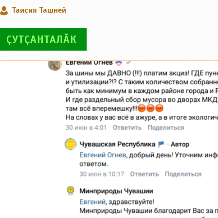
Таисия Ташней
ҪУТҪАНТАЛӐК