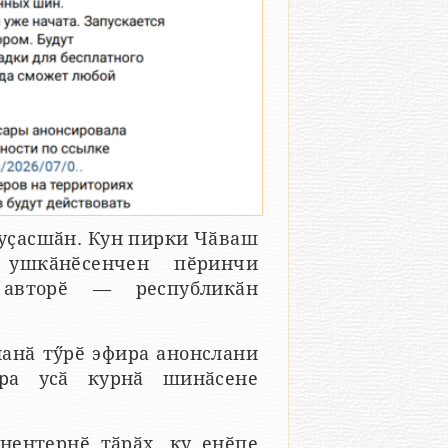
уҫасшӑн. Кун пирки Чӑваш
 ушкӑнӗсенчен пӗринчи
 авторӗ — республикӑн
анӑ тӳрӗ эфира анонслани
тра усӑ курнӑ шинӑсене
нентернӗ тӑрӑх, ку енӗпе