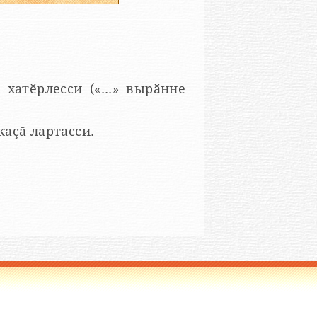
 хатӗрлесси («...» вырӑнне
 каҫӑ лартасси.