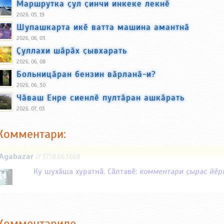
Маршрутка ҫул ҫинчи инкеке лекнӗ
2026, 05, 19
Шупашкарта икӗ ватта машина амантнӑ
2026, 06, 03
Ҫуллахи шӑрӑх ҫывхарать
2026, 06, 08
Больницӑран бензин вӑрланӑ-и?
2026, 06, 30
Чӑваш Енре сиенлӗ пултӑран ашкӑрать
2026, 07, 03
Комментари:
Agabazar
// 3738.66.5668
Ку шухӑша хуратнӑ. Сӑлтавӗ:
комментари ҫырас йӗрк
Комментариле