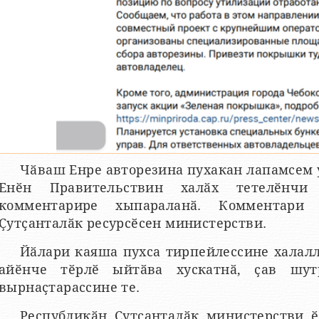
Чӑваш Енре авторезина пухакан лапамсем 
Енӗн Правительствин халӑх тетелӗнчи
комментарире хыпараланӑ. Комментари
Ҫутҫанталӑк ресурсӗсен министерстви.
Йӑлари каяша пухса тирпейлессине халалл
айӗнче тӗрлӗ ыйтӑва хускатнӑ, ҫав шу
вырнаҫтарассине те.
Республикӑн Ҫутҫанталӑк министерстви ӗ