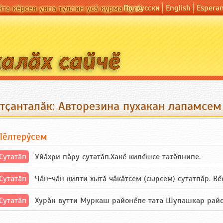
По-русски
English
Espera
йта кӗрсен унпа туллин усӑ курма пулӗ
утҫанталӑк: Авторезина пухакан лапамсем
Пӗлтерӳсем
Сутатӑп
Уйăхри пăру сутатăп.Хакĕ килĕшсе татăлнипе.
Сутатӑп
Чăн-чăн килти хытă чăкăтсем (сырсем) сутатпăр. Вĕсе
Сутатӑп
Хурăн вутти Муркаш районĕпе тата Шупашкар районĕнч