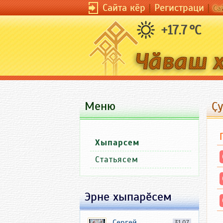
Сайта кӗр
|
Регистраци
|
Са
+17.7 °C
Меню
Ҫ
Хыпарсем
Статьясем
Эрне хыпарӗсем
Сергей