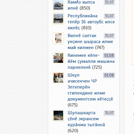
КамАз хыпса
31.07
илнӗ
(850)
Республикӑна
31.07
тепӗр 16 автоубс илсе
килӗҫ
(810)
Вилнӗ салтак
31.07
укҫине шыраса илме
май килмен
(747)
Кинемее кӗпе-
01.08
йӗм ҫумалли машина
парнеленӗ
(725)
Шкул
01.08
ачисенчен ЧР
Элтеперӗн
стипендине илме
документсем кӗтеҫҫӗ
(675)
Шупашкарта
31.07
ҫӗнӗ экрансем
курӑнма тытӑннӑ
(620)