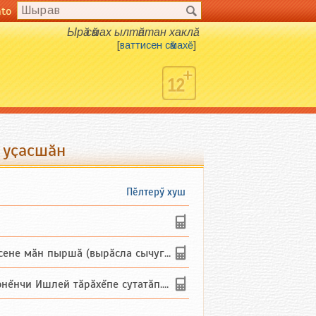
nto
Ырӑ сӑмах ылтӑнтан хаклӑ.
[
ваттисен сӑмахӗ
]
 уҫасшӑн
Пӗлтерӳ хуш
не мăн пыршă (вырăсла сычуг) ...
и Ишлей тăрăхĕпе сутатăп. Ха...