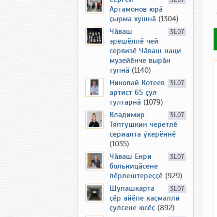
31.07
Артамонов юрӑ
ҫырма хушнӑ
(1304)
Чӑваш
31.07
эрешӗллӗ чей
сервизӗ Чӑваш наци
музейӗнче вырӑн
тупнӑ
(1140)
Николай Котеев
31.07
артист 65 ҫул
тултарнӑ
(1079)
Владимир
31.07
Тяптушкин черетлӗ
сериалта ӳкерӗннӗ
(1035)
Чӑваш Енри
31.07
больницӑсене
пӗрлештереҫҫӗ
(929)
Шупашкарта
31.07
ҫӗр айӗпе каҫмалли
ҫулсене юсӗҫ
(892)