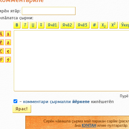
ирӗн ятӑp:
нлӑлатса ҫырни:
2
B
T
U
T
Ячӗ1
Ячӗ2
Ячӗ3
#
X
X
Ӳке
2
Пурӗ
-
комментари ҫырмалли
йӗркепе
килӗшетӗп
Сирӗн чӑвашла ҫырма май паракан сарӑм (раскл
ӑна
КУНТАН
илме пултаратӑр.