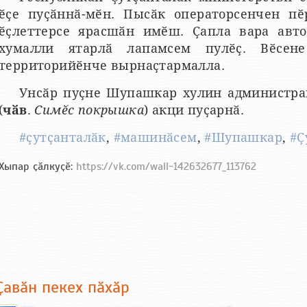
ӗҫе пуҫӑннӑ-мӗн. Пысӑк операторсенчен пӗ
ӗҫлеттерсе ярасшӑн имӗш. Ҫапла вара авто
хумалли ятарлӑ лапамсем пулӗҫ. Вӗсен
территорийӗнче вырнаҫтармалла.
Унсӑр пуҫне Шупашкар хулин администра
(
чӑв
.
Симӗс покрышка
) акци пуҫарнӑ.
#ҫутҫанталӑк
,
#машинӑсем
,
#Шупашкар
,
#Ҫ
Хыпар ҫӑлкуҫӗ:
https://vk.com/wall-142632677_113762
Ҫавӑн пекех пӑхӑр