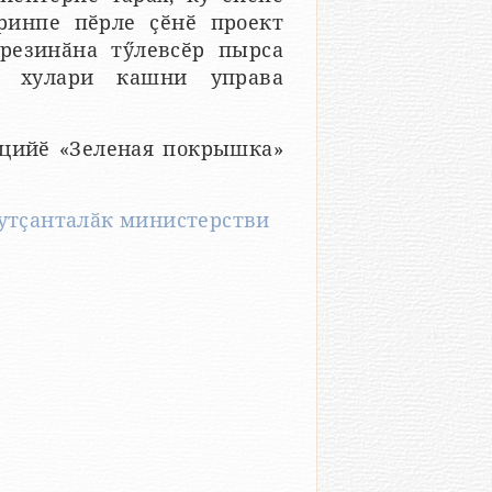
ринпе пӗрле ҫӗнӗ проект
резинӑна тӳлевсӗр пырса
е хулари кашни управа
цийӗ «Зеленая покрышка»
утҫанталӑк министерстви