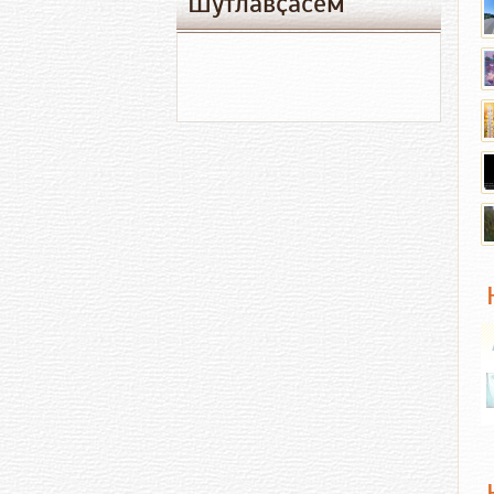
Шутлавҫӑсем