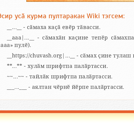
Эсир усӑ курма пултаракан Wiki тэгсем:
__...__ - сӑмаха каҫӑ евӗр тӑвасси.
__aaa|...__ - сӑмахӑн каҫине тепӗр сӑмахпа
«ааа» пулӗ).
__https://chuvash.org|...__ - сӑмах ҫине тулаш
**...** - хулӑм шрифтпа палӑртасси.
~~...~~ - тайлӑк шрифтпа палӑртасси.
___...___ - аялтан чӗрнӗ йӗрпе палӑртасси.