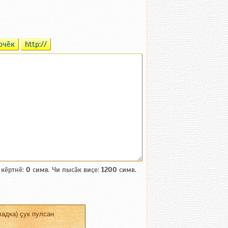
рчӗк
http://
 кӗртнӗ:
0
симв. Чи пысӑк виҫе:
1200
симв.
адка) ҫук пулсан