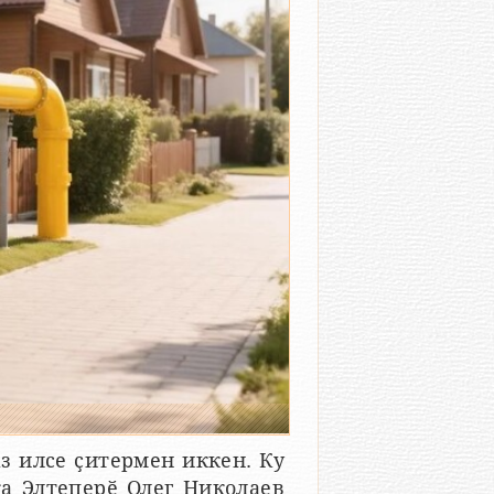
з илсе ҫитермен иккен. Ку
ка Элтеперӗ Олег Николаев