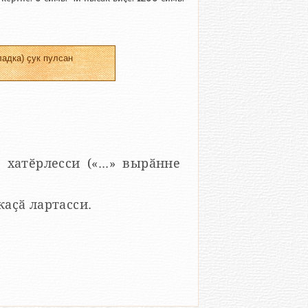
адка) ҫук пулсан
 хатӗрлесси («...» вырӑнне
 каҫӑ лартасси.