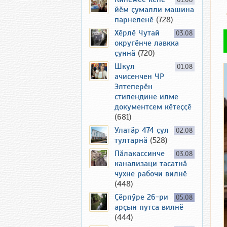
01.08
йӗм ҫумалли машина
парнеленӗ
(728)
Хӗрлӗ Чутай
03.08
округӗнче лавкка
ҫуннӑ
(720)
Шкул
01.08
ачисенчен ЧР
Элтеперӗн
стипендине илме
документсем кӗтеҫҫӗ
(681)
Улатӑр 474 ҫул
02.08
тултарнӑ
(528)
Пӑлакассинче
03.08
канализаци тасатнӑ
чухне рабочи вилнӗ
(448)
Ҫӗрпӳре 26-ри
05.08
арҫын путса вилнӗ
(444)