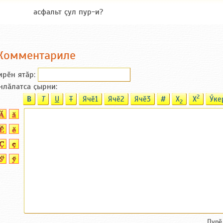
асфальт çул пур-и?
Комментариле
ирӗн ятӑp:
нлӑлатса ҫырни:
2
B
T
U
T
Ячӗ1
Ячӗ2
Ячӗ3
#
X
X
Ӳке
2
Пурӗ