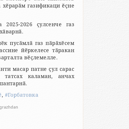
ӑ хӗрарӑм газификаци ӗҫне
 2025-2026 ҫулсенче газ
хӑварнӑ.
ӗк пусӑмлӑ газ пӑрӑхӗсем
рассине йӗркелесе тӑракан
варталта вӗҫлемелле.
ӑнти масар патне ҫул сарас
 татсах каламан, анчах
шантарнӑ.
ӗ
,
#Горбатовка
m-grazhdan