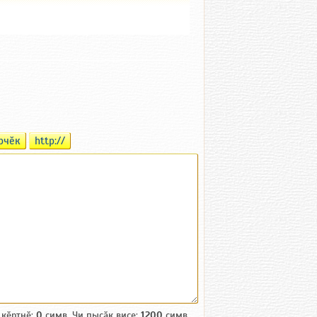
рчӗк
http://
 кӗртнӗ:
0
симв. Чи пысӑк виҫе:
1200
симв.