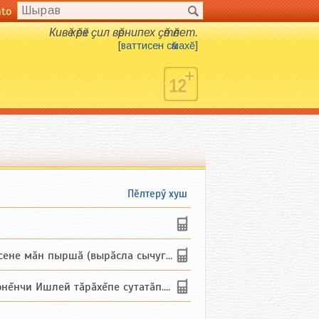
nto
Кивӗ кӗрӗк ҫил вӗрнипех ҫӗтӗлет.
[
ваттисен сӑмахӗ
]
Пӗлтерӳ хуш
не мăн пыршă (вырăсла сычуг) ...
и Ишлей тăрăхĕпе сутатăп. Ха...