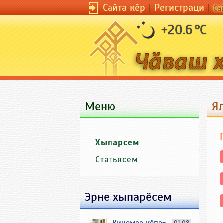
Сайта кӗр
|
Регистраци
|
Са
+20.6 °C
Меню
Ял
Хыпарсем
Статьясем
Эрне хыпарӗсем
Кинемее кӗпе-