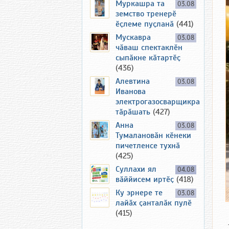
Муркашра та
03.08
земство тренерӗ
ӗҫлеме пуҫланӑ
(441)
Мускавра
03.08
чӑваш спектаклӗн
сыпӑкне кӑтартӗҫ
(436)
Алевтина
03.08
Иванова
электрогазосварщикра
тӑрӑшать
(427)
Анна
03.08
Тумалановӑн кӗнеки
пичетленсе тухнӑ
(425)
Суллахи ял
04.08
вӑййисем иртӗҫ
(418)
Ку эрнере те
03.08
лайӑх ҫанталӑк пулӗ
(415)