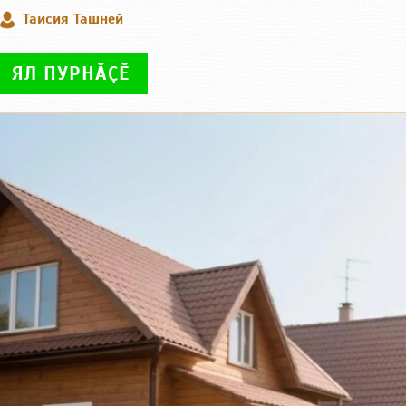
Таисия Ташней
ЯЛ ПУРНӐҪӖ