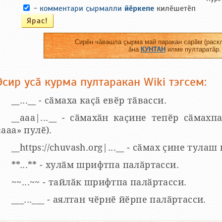
-
комментари ҫырмалли
йӗркепе
килӗшетӗп
Сирӗн чӑвашла ҫырма май паракан сарӑм (раскл
ӑна
КУНТАН
илме пултаратӑр.
Эсир усӑ курма пултаракан Wiki тэгсем:
__...__ - сӑмаха каҫӑ евӗр тӑвасси.
__aaa|...__ - сӑмахӑн каҫине тепӗр сӑмахпа
«ааа» пулӗ).
__https://chuvash.org|...__ - сӑмах ҫине тулаш
**...** - хулӑм шрифтпа палӑртасси.
~~...~~ - тайлӑк шрифтпа палӑртасси.
___...___ - аялтан чӗрнӗ йӗрпе палӑртасси.