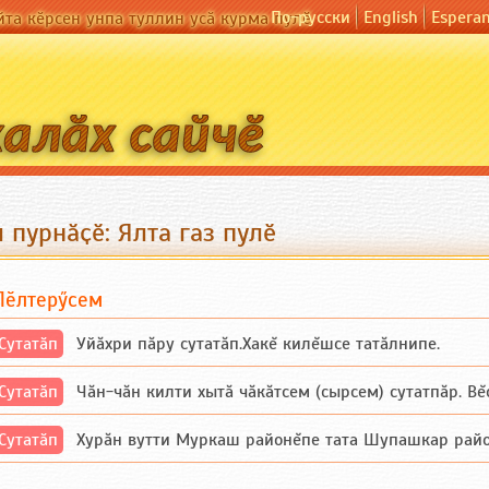
По-русски
English
Espera
йта кӗрсен унпа туллин усӑ курма пулӗ
 пурнӑҫӗ: Ялта газ пулӗ
Пӗлтерӳсем
Сутатӑп
Уйăхри пăру сутатăп.Хакĕ килĕшсе татăлнипе.
Сутатӑп
Чăн-чăн килти хытă чăкăтсем (сырсем) сутатпăр. Вĕсе
Сутатӑп
Хурăн вутти Муркаш районĕпе тата Шупашкар районĕнч