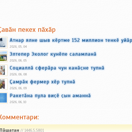
Ҫавӑн пекех пӑхӑр
Атнар ялне шыв кӗртме 152 миллион тенкӗ уйӑ
2026, 05, 04
Элтепер Эколог кунӗпе саламланӑ
2026, 06, 05
Социаллӑ сферӑра чун канӑҫне тупнӑ
2026, 06, 08
Ҫамрӑк фермер хӗр тупнӑ
2026, 06, 09
Ракетӑна пула виҫӗ ҫын аманнӑ
2026, 06, 10
Комментари:
Пăшатан
// 1446.5.5801