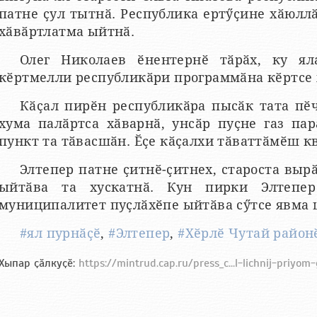
патне ҫул тытнӑ. Республика ертӳҫине хӑюлл
хӑвӑртлатма ыйтнӑ.
Олег Николаев ӗнентернӗ тӑрӑх, ку яла
кӗртмелли республикӑри программӑна кӗртсе 
Кӑҫал пирӗн республикӑра пысӑк тата пӗч
хума палӑртса хӑварнӑ, унсӑр пуҫне газ па
пункт та тӑвасшӑн. Ӗҫе кӑҫалхи тӑваттӑмӗш к
Элтепер патне ҫитнӗ-ҫитнех, староста выр
ыйтӑва та хускатнӑ. Кун пирки Элтепер
муниципалитет пуҫлӑхӗпе ыйтӑва сӳтсе явма 
#ял пурнӑҫӗ
,
#Элтепер
,
#Хӗрлӗ Чутай район
Хыпар ҫӑлкуҫӗ:
https://mintrud.cap.ru/press_c...l-lichnij-priyo