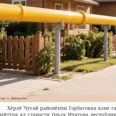
cap.ru сӑнӳкерчӗкӗ
Хӗрлӗ Чутай районӗнчи Горбатовка ялне га
ыйтупа ял старости Ольга Ипатова республи