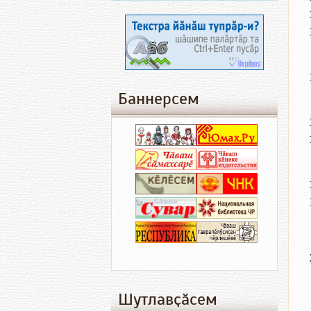
Баннерсем
Шутлавҫӑсем