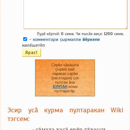
Пурӗ кӗртнӗ:
0
симв. Чи пысӑк виҫе:
1200
симв.
-
комментари ҫырмалли
йӗркепе
килӗшетӗп
Сирӗн чӑвашла
ҫырма май
паракан сарӑм
(раскладка) ҫук
пулсан ӑна
КУНТАН
илме
пултаратӑр.
Эсир усӑ курма пултаракан Wiki
тэгсем:
__...__ - сӑмаха каҫӑ евӗр тӑвасси.