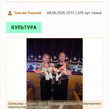
Таисия Ташней
08.06.2026 13:57 | 670 хут пӑхнӑ
КУЛЬТУРА
Шупашкар хулинчи халӑхӑн социаллӑ ыйтӑвӗсене тивӗҫтерекен
комплекслӑ центр сӑнӳкерчӗкӗ