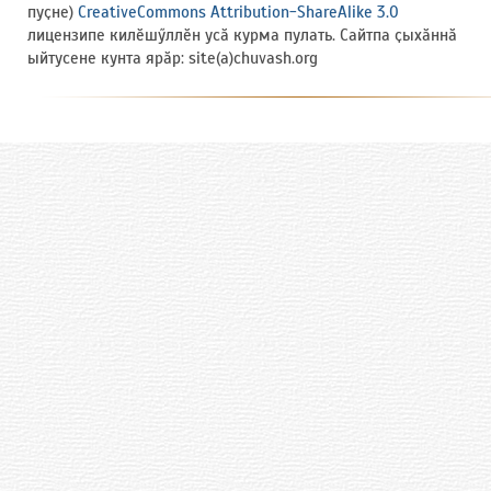
пуҫне)
CreativeCommons Attribution-ShareAlike 3.0
лицензипе килӗшӳллӗн усӑ курма пулать. Сайтпа ҫыхӑннӑ
ыйтусене кунта ярӑр: site(a)chuvash.org