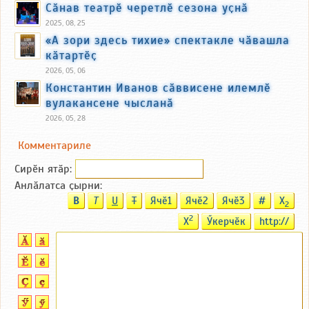
Сӑнав театрӗ черетлӗ сезона уҫнӑ
2025, 08, 25
«А зори здесь тихие» спектакле чӑвашла
кӑтартӗҫ
2026, 05, 06
Константин Иванов сӑввисене илемлӗ
вулакансене чысланӑ
2026, 05, 28
Комментариле
Сирӗн ятӑp:
Анлӑлатса ҫырни:
B
T
U
T
Ячӗ1
Ячӗ2
Ячӗ3
#
X
2
2
X
Ӳкерчӗк
http://