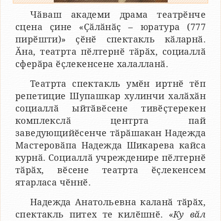
Чӑваш академи драма театрӗнче
сцена ҫине «Ҫӑлӑнӑҫ – юратура (777
пирӗшти)» ҫӗнӗ спектакль кӑларнӑ.
Ӑна, театрта пӗлтернӗ тӑрӑх, социаллӑ
сферӑра ӗҫлекенсене халалланӑ.
Театрта спектакль умӗн иртнӗ тӗп
репетицие Шупашкар хулинчи халӑхӑн
социаллӑ ыйтӑвӗсене тивӗҫтерекен
комплекслӑ центрта пай
заведующийӗсенче тӑрӑшакан Надежда
Мастеровӑпа Надежда Шикарева кайса
курнӑ. Социаллӑ учрежденире пӗлтернӗ
тӑрӑх, вӗсене театрта ӗҫлекенсем
ятарласа чӗннӗ.
Надежда Анатольевна каланӑ тӑрӑх,
спектакль питех те килӗшнӗ. «
Ку вӑл