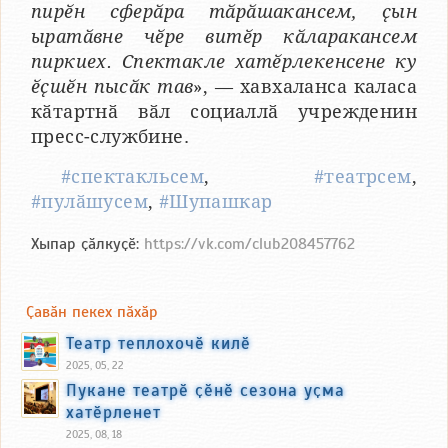
пирӗн сферӑра тӑрӑшакансем, ҫын
ыратӑвне чӗре витӗр кӑларакансем
пиркиех. Спектакле хатӗрлекенсене ку
ӗҫшӗн пысӑк тав
», — хавхаланса каласа
кӑтартнӑ вӑл социаллӑ учрежденин
пресс-службине.
#спектакльсем
,
#театрсем
,
#пулӑшусем
,
#Шупашкар
Хыпар ҫӑлкуҫӗ:
https://vk.com/club208457762
Ҫавӑн пекех пӑхӑр
Театр теплохочӗ килӗ
2025, 05, 22
Пукане театрӗ ҫӗнӗ сезона уҫма
хатӗрленет
2025, 08, 18