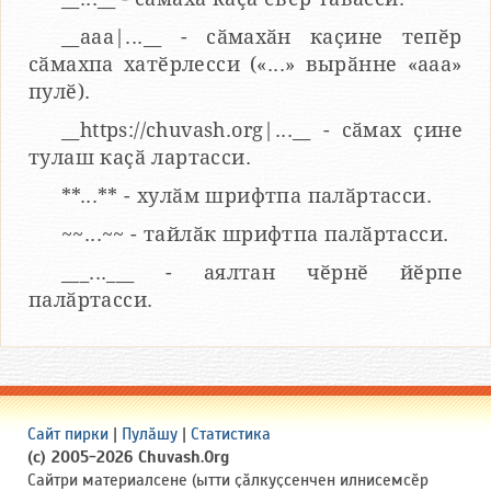
__aaa|...__ - сӑмахӑн каҫине тепӗр
сӑмахпа хатӗрлесси («...» вырӑнне «ааа»
пулӗ).
__https://chuvash.org|...__ - сӑмах ҫине
тулаш каҫӑ лартасси.
**...** - хулӑм шрифтпа палӑртасси.
~~...~~ - тайлӑк шрифтпа палӑртасси.
___...___ - аялтан чӗрнӗ йӗрпе
палӑртасси.
Сайт пирки
|
Пулӑшу
|
Статистика
(c) 2005-2026 Chuvash.Org
Сайтри материалсене (ытти ҫӑлкуҫсенчен илнисемсӗр