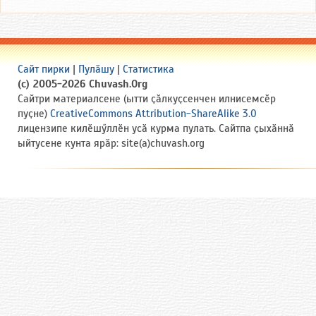
Сайт пирки
|
Пулӑшу
|
Статистика
(c) 2005-2026 Chuvash.Org
Сайтри материалсене (ытти ҫӑлкуҫсенчен илнисемсӗр
пуҫне)
CreativeCommons Attribution-ShareAlike 3.0
лицензипе килӗшӳллӗн усӑ курма пулать. Сайтпа ҫыхӑннӑ
ыйтусене кунта ярӑр: site(a)chuvash.org