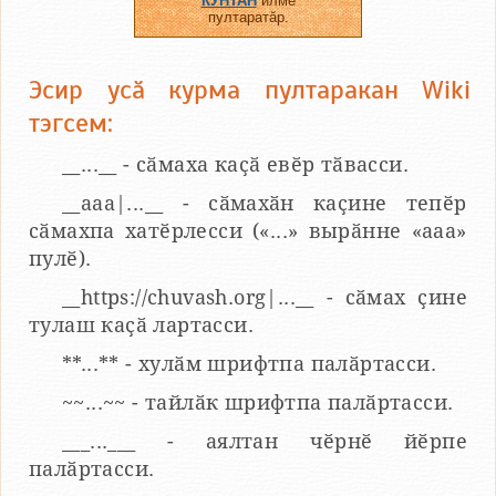
КУНТАН
илме
пултаратӑр.
Эсир усӑ курма пултаракан Wiki
тэгсем:
__...__ - сӑмаха каҫӑ евӗр тӑвасси.
__aaa|...__ - сӑмахӑн каҫине тепӗр
сӑмахпа хатӗрлесси («...» вырӑнне «ааа»
пулӗ).
__https://chuvash.org|...__ - сӑмах ҫине
тулаш каҫӑ лартасси.
**...** - хулӑм шрифтпа палӑртасси.
~~...~~ - тайлӑк шрифтпа палӑртасси.
___...___ - аялтан чӗрнӗ йӗрпе
палӑртасси.