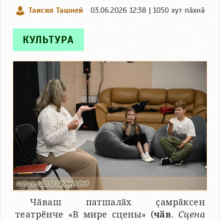
Таисия Ташней
03.06.2026 12:38 | 1050 хут пӑхнӑ
КУЛЬТУРА
culture.cap.ru сӑнӳкерчӗкӗ
Чӑваш патшалӑх ҫамрӑксен
театрӗнче «В мире сцены» (
чӑв
.
Сцена