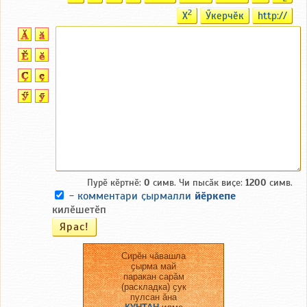
2
X
Ӳкерчӗк
http://
Пурӗ кӗртнӗ:
0
симв. Чи пысӑк виҫе:
1200
симв.
-
комментари ҫырмалли
йӗркепе
килӗшетӗп
Сирӗн чӑвашла
ҫырма май
паракан сарӑм
(раскладка) ҫук
пулсан ӑна