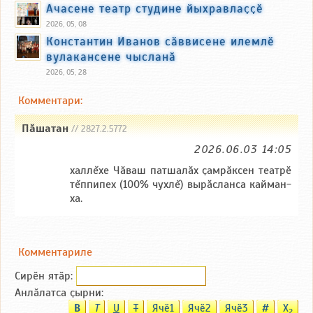
Ачасене театр студине йыхравлаҫҫӗ
2026, 05, 08
Константин Иванов сӑввисене илемлӗ
вулакансене чысланӑ
2026, 05, 28
Комментари:
Пăшатан
// 2827.2.5772
2026.06.03 14:05
халлĕхе Чӑваш патшалӑх ҫамрӑксен театрӗ
тĕппипех (100% чухлĕ) вырăсланса кайман-
ха.
Комментариле
Сирӗн ятӑp:
Анлӑлатса ҫырни:
B
T
U
T
Ячӗ1
Ячӗ2
Ячӗ3
#
X
2