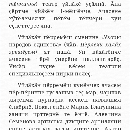
тӗнчинче
) театр уйлӑхӗ уҫӑлнӑ. Ӑна
ҫӗртме уйӑхӗн 1-мӗшӗнче, Ачасене
хӳтӗлемелли пӗтӗм тӗнчери кун
ӗҫлеттерсе янӑ.
Уйлӑхӑн пӗрремӗш сменине «Узоры
народов единства» (
чӑв.
Пӗрлехи халӑх
эрешӗҫем
) ят панӑ. Ун вӑхӑтӗнче
ачасене тӗрӗ ӳнерӗпе паллаштарӗҫ.
Унсӑр пуҫне вӗсем театрти
специальноҫсем пирки пӗлӗҫ.
Уйлӑхӑн пӗрремӗш кунӗнчех ачасем
пӗр-пӗринпе туслашма ҫеҫ мар, чаршав
хыҫӗнчи пурнӑҫпа кӗскен паллашма
ӗлкӗрнӗ. Вокал енӗпе Мария Благушина
заняти ирттернӗ те ӗнтӗ. Алевтина
Семенова артистка дикципе артилляци
енӗпе ӑсталӑх лаҫҫи ирттернӗ. Актер