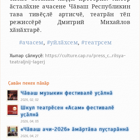
ӑсталӑхне ачасене Чӑваш Республикин
тава тивӗҫлӗ артисчӗ, театрӑн тӗп
режиссёрӗ Дмитрий Михайлов
хӑнӑхтарӗ.
#ачасем
,
#уйлӑхсем
,
#театрсем
Хыпар ҫӑлкуҫӗ:
https://culture.cap.ru/press_c...rilsya-
teatraljnij-lagerj
Ҫавӑн пекех пӑхӑр
Чӑваш музыкин фестивалӗ уҫӑлнӑ
2026, 02, 02
Шкул театрӗсен «Асам» фестивалӗ
уҫӑлнӑ
2026, 04, 03
«Чӑваш ачи-2026» ӑмӑртӑва пуҫтарӑннӑ
2026, 04, 27