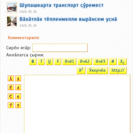
Шупашкарта транспорт ҫӳремест
2026, 05, 05
Вӑхӑтлӑх тӗпленмелли вырӑнсем уҫнӑ
2026, 05, 05
Комментариле
Сирӗн ятӑp:
Анлӑлатса ҫырни:
B
T
U
T
Ячӗ1
Ячӗ2
Ячӗ3
#
X
2
2
X
Ӳкерчӗк
http://