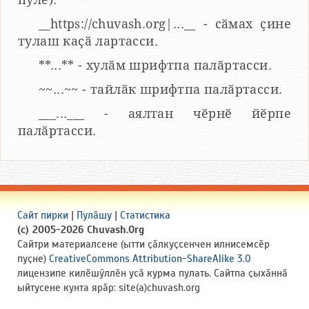
__https://chuvash.org|...__ - сӑмах ҫине
тулаш каҫӑ лартасси.
**...** - хулӑм шрифтпа палӑртасси.
~~...~~ - тайлӑк шрифтпа палӑртасси.
___...___ - аялтан чӗрнӗ йӗрпе
палӑртасси.
Сайт пирки
|
Пулӑшу
|
Статистика
(c) 2005-2026 Chuvash.Org
Сайтри материалсене (ытти ҫӑлкуҫсенчен илнисемсӗр
пуҫне)
CreativeCommons Attribution-ShareAlike 3.0
лицензипе килӗшӳллӗн усӑ курма пулать. Сайтпа ҫыхӑннӑ
ыйтусене кунта ярӑр: site(a)chuvash.org