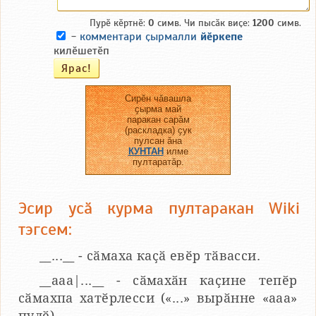
Пурӗ кӗртнӗ:
0
симв. Чи пысӑк виҫе:
1200
симв.
-
комментари ҫырмалли
йӗркепе
килӗшетӗп
Сирӗн чӑвашла
ҫырма май
паракан сарӑм
(раскладка) ҫук
пулсан ӑна
КУНТАН
илме
пултаратӑр.
Эсир усӑ курма пултаракан Wiki
тэгсем:
__...__ - сӑмаха каҫӑ евӗр тӑвасси.
__aaa|...__ - сӑмахӑн каҫине тепӗр
сӑмахпа хатӗрлесси («...» вырӑнне «ааа»
пулӗ).