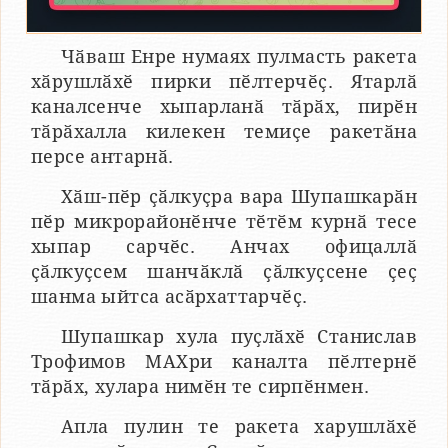
Чӑваш Енре нумаях пулмасть ракета
хӑрушлӑхӗ пирки пӗлтерчӗҫ. Ятарлӑ
каналсенче хыпарланӑ тӑрӑх, пирӗн
тӑрӑхалла килекен темиҫе ракетӑна
персе антарнӑ.
Хӑш-пӗр ҫӑлкуҫра вара Шупашкарӑн
пӗр микрорайонӗнче тӗтӗм курнӑ тесе
хыпар сарчӗс. Анчах офицаллӑ
ҫӑлкуҫсем шанчӑклӑ ҫӑлкуҫсене ҫеҫ
шанма ыйтса асӑрхаттарчӗҫ.
Шупашкар хула пуҫлӑхӗ Станислав
Трофимов МАХри каналта пӗлтернӗ
тӑрӑх, хулара нимӗн те сирпӗнмен.
Апла пулин те ракета харушлӑхӗ