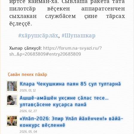
иртсе кайман-ха. Сывлӑша ракета тата
пилотсӑр вӗҫекен аппаратсенчен
сыхлакан службӑсем ҫине тӑрсах
ӗҫлеҫҫӗ.
#хӑрушсӑрлӑх
,
#Шупашкар
Хыпар ҫӑлкуҫӗ:
https://forum.na-svyazi.ru/?
sh...&p=20683809#entry20683809
Ҫавӑн пекех пӑхӑр
Клара Чекушкина паян 85 ҫул тултарнӑ
2026, 01, 12
Ашшӗ-амӑшӗн укҫине ҫӑлас тесе...
ултавҫӑсене куҫарса панӑ
2026, 02, 27
«Улӑп-2026: Эпир Улӑп йӑхӗнчен!» вӑйӑ-
конкурс вӗҫленнӗ
2026, 05, 04