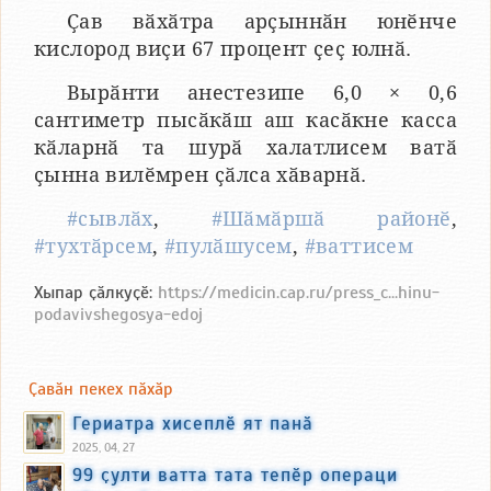
Ҫав вӑхӑтра арҫыннӑн юнӗнче
кислород виҫи 67 процент ҫеҫ юлнӑ.
Вырӑнти анестезипе 6,0 × 0,6
сантиметр пысӑкӑш аш касӑкне касса
кӑларнӑ та шурӑ халатлисем ватӑ
ҫынна вилӗмрен ҫӑлса хӑварнӑ.
#сывлӑх
,
#Шӑмӑршӑ районӗ
,
#тухтӑрсем
,
#пулӑшусем
,
#ваттисем
Хыпар ҫӑлкуҫӗ:
https://medicin.cap.ru/press_c...hinu-
podavivshegosya-edoj
Ҫавӑн пекех пӑхӑр
Гериатра хисеплӗ ят панӑ
2025, 04, 27
99 ҫулти ватта тата тепӗр операци