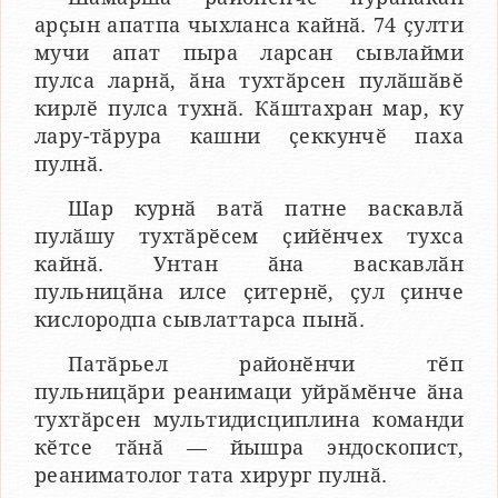
арҫын апатпа чыхланса кайнӑ. 74 ҫулти
мучи апат пыра ларсан сывлайми
пулса ларнӑ, ӑна тухтӑрсен пулӑшӑвӗ
кирлӗ пулса тухнӑ. Кӑштахран мар, ку
лару-тӑрура кашни ҫеккунчӗ паха
пулнӑ.
Шар курнӑ ватӑ патне васкавлӑ
пулӑшу тухтӑрӗсем ҫийӗнчех тухса
кайнӑ. Унтан ӑна васкавлӑн
пульницӑна илсе ҫитернӗ, ҫул ҫинче
кислородпа сывлаттарса пынӑ.
Патӑрьел районӗнчи тӗп
пульницӑри реанимаци уйрӑмӗнче ӑна
тухтӑрсен мультидисциплина команди
кӗтсе тӑнӑ — йышра эндоскопист,
реаниматолог тата хирург пулнӑ.