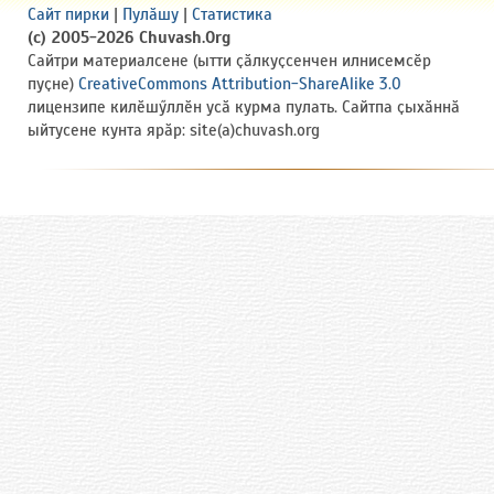
Сайт пирки
|
Пулӑшу
|
Статистика
(c) 2005-2026 Chuvash.Org
Сайтри материалсене (ытти ҫӑлкуҫсенчен илнисемсӗр
пуҫне)
CreativeCommons Attribution-ShareAlike 3.0
лицензипе килӗшӳллӗн усӑ курма пулать. Сайтпа ҫыхӑннӑ
ыйтусене кунта ярӑр: site(a)chuvash.org