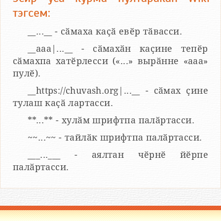
тэгсем:
__...__ - сӑмаха каҫӑ евӗр тӑвасси.
__aaa|...__ - сӑмахӑн каҫине тепӗр
сӑмахпа хатӗрлесси («...» вырӑнне «ааа»
пулӗ).
__https://chuvash.org|...__ - сӑмах ҫине
тулаш каҫӑ лартасси.
**...** - хулӑм шрифтпа палӑртасси.
~~...~~ - тайлӑк шрифтпа палӑртасси.
___...___ - аялтан чӗрнӗ йӗрпе
палӑртасси.