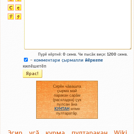
Пурӗ кӗртнӗ:
0
симв. Чи пысӑк виҫе:
1200
симв.
-
комментари ҫырмалли
йӗркепе
килӗшетӗп
Сирӗн чӑвашла
ҫырма май
паракан сарӑм
(раскладка) ҫук
пулсан ӑна
КУНТАН
илме
пултаратӑр.
Эсир усӑ курма пултаракан Wiki