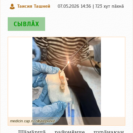
Таисия Ташней
07.05.2026 14:36 | 723 хут пӑхнӑ
СЫВЛӐХ
medicin.cap.ru сӑнӳкерчӗкӗ
Шӑмӑршӑ районӗнче пурӑнакан