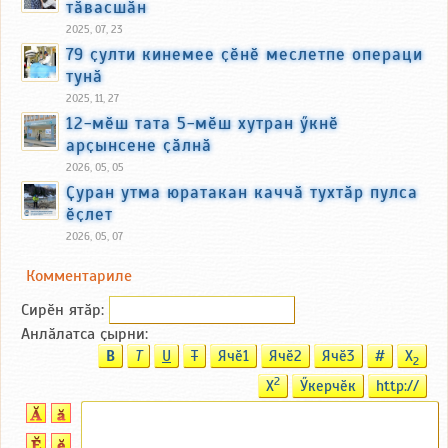
тӑвасшӑн
2025, 07, 23
79 ҫулти кинемее ҫӗнӗ меслетпе операци
тунӑ
2025, 11, 27
12-мӗш тата 5-мӗш хутран ӳкнӗ
арҫынсене ҫӑлнӑ
2026, 05, 05
Ҫуран утма юратакан каччӑ тухтӑр пулса
ӗҫлет
2026, 05, 07
Комментариле
Сирӗн ятӑp:
Анлӑлатса ҫырни:
B
T
U
T
Ячӗ1
Ячӗ2
Ячӗ3
#
X
2
2
X
Ӳкерчӗк
http://