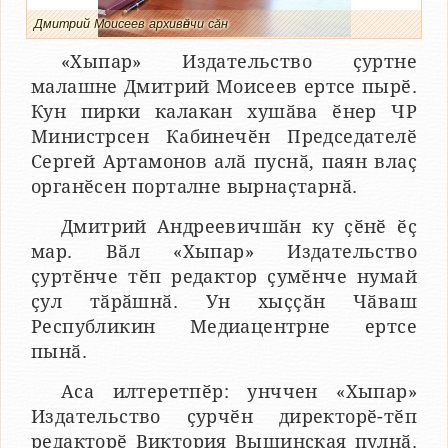
Дмитрий Моисеев архивӗнчи сӑн
«Хыпар» Издательство ҫуртне
малашне Дмитрий Моисеев ертсе пырӗ.
Кун пирки калакан хушӑва ӗнер ЧР
Министрсен Кабинечӗн Председателӗ
Сергей Артамонов алӑ пуснӑ, паян влаҫ
органӗсен порталне вырнаҫтарнӑ.
Дмитрий Андреевичшӑн ку ҫӗнӗ ӗҫ
мар. Вӑл «Хыпар» Издательство
ҫуртӗнче тӗп редактор ҫумӗнче нумай
ҫул тӑрӑшнӑ. Ун хыҫҫӑн Чӑваш
Республикин Медиацентрне ертсе
пынӑ.
Аса илтеретпӗр: унччен «Хыпар»
Издательство ҫурчӗн директорӗ-тӗп
редакторӗ Виктория Вышинская пулнӑ.