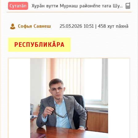
Сутатӑп
Хурăн вутти Муркаш районĕпе тата Шупашкар районĕнчи Ишлей тăрăхĕпе сутатăп. Ха...
Софья Савнеш
25.03.2026 10:51 | 458 хут пӑхнӑ
РЕСПУБЛИКӐРА