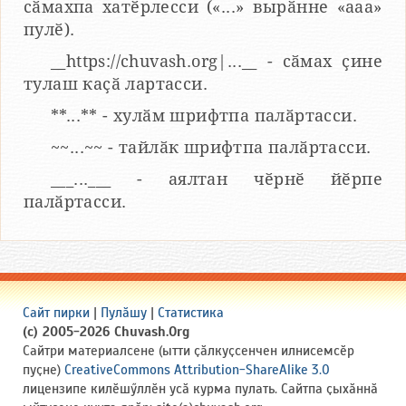
сӑмахпа хатӗрлесси («...» вырӑнне «ааа»
пулӗ).
__https://chuvash.org|...__ - сӑмах ҫине
тулаш каҫӑ лартасси.
**...** - хулӑм шрифтпа палӑртасси.
~~...~~ - тайлӑк шрифтпа палӑртасси.
___...___ - аялтан чӗрнӗ йӗрпе
палӑртасси.
Сайт пирки
|
Пулӑшу
|
Статистика
(c) 2005-2026 Chuvash.Org
Сайтри материалсене (ытти ҫӑлкуҫсенчен илнисемсӗр
пуҫне)
CreativeCommons Attribution-ShareAlike 3.0
лицензипе килӗшӳллӗн усӑ курма пулать. Сайтпа ҫыхӑннӑ