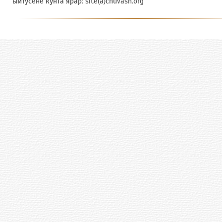
ыйтусене кунта ярӑр: site(a)chuvash.org