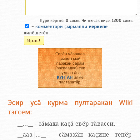
Пурӗ кӗртнӗ:
0
симв. Чи пысӑк виҫе:
1200
симв.
-
комментари ҫырмалли
йӗркепе
килӗшетӗп
Сирӗн чӑвашла
ҫырма май
паракан сарӑм
(раскладка) ҫук
пулсан ӑна
КУНТАН
илме
пултаратӑр.
Эсир усӑ курма пултаракан Wiki
тэгсем:
__...__ - сӑмаха каҫӑ евӗр тӑвасси.
__aaa|...__ - сӑмахӑн каҫине тепӗр