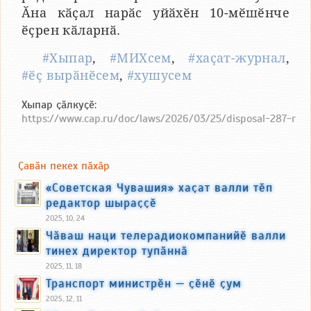
Ӑна кӑҫал нарӑс уйӑхӗн 10-мӗшӗнче
ӗҫрен кӑларнӑ.
#Хыпар
,
#МИХсем
,
#хаҫат-журнал
,
#ӗҫ вырӑнӗсем
,
#хушусем
Хыпар ҫӑлкуҫӗ:
https://www.cap.ru/doc/laws/2026/03/25/disposal-287-r
Ҫавӑн пекех пӑхӑр
«Советская Чувашия» хаҫат валли тӗп
редактор шыраҫҫӗ
2025, 10, 24
Чӑваш наци телерадиокомпанийӗ валли
тинех директор тупӑннӑ
2025, 11, 18
Транспорт министрӗн — ҫӗнӗ ҫум
2025, 12, 11