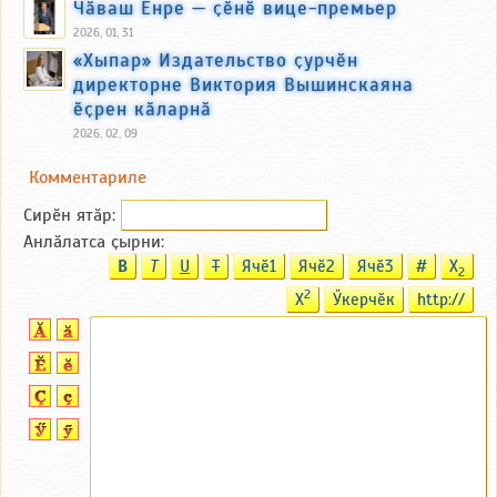
Чӑваш Енре — ҫӗнӗ вице-премьер
2026, 01, 31
«Хыпар» Издательство ҫурчӗн
директорне Виктория Вышинскаяна
ӗҫрен кӑларнӑ
2026, 02, 09
Комментариле
Сирӗн ятӑp:
Анлӑлатса ҫырни:
B
T
U
T
Ячӗ1
Ячӗ2
Ячӗ3
#
X
2
2
X
Ӳкерчӗк
http://