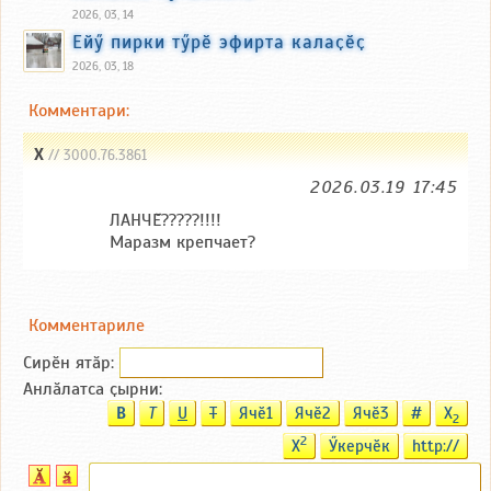
2026, 03, 14
Ейӳ пирки тӳрӗ эфирта калаҫӗҫ
2026, 03, 18
Комментари:
Х
// 3000.76.3861
2026.03.19 17:45
ЛАНЧĔ?????!!!!
Маразм крепчает?
Комментариле
Сирӗн ятӑp:
Анлӑлатса ҫырни:
B
T
U
T
Ячӗ1
Ячӗ2
Ячӗ3
#
X
2
2
X
Ӳкерчӗк
http://