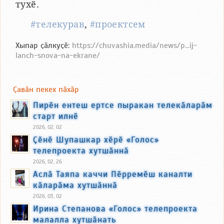
тухӗ.
#телекурав
,
#проектсем
Хыпар ҫӑлкуҫӗ:
https://chuvashia.media/news/p...ij-
lanch-snova-na-ekrane/
Ҫавӑн пекех пӑхӑр
Пирӗн ентеш ертсе пыракан телекӑларӑм
старт илнӗ
2026, 02, 02
Ҫӗнӗ Шупашкар хӗрӗ «Голос»
телепроекта хутшӑннӑ
2026, 02, 26
Аслӑ Таяпа каччи Пӗрремӗш каналти
кӑларӑма хутшӑннӑ
2026, 03, 02
Ирина Степанова «Голос» телепроекта
малалла хутшӑнать