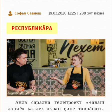
Софья Савнеш
19.03.2026 12:25 | 288 хут пӑхнӑ
РЕСПУБЛИКӐРА
cap.ru сайтри сӑн
Анлӑ сарӑлнӑ телепроект «Чӑваш
ланчӗ» каллех экран ҫине таврӑнать.