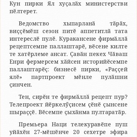
Кун пирки Ял хуҫалӑх министерстви
пӗлтерет.
Ведомство хыпарланӑ тӑрӑх,
виҫҫӗмӗш сезон питӗ аппетитлӑ тата
интереслӗ пулӗ. Куракансене фирмӑллӑ
рецептсемпе паллаштарӗ, вӗсене килте
те хатӗрлеме ансат. Ҫавӑн пекех Чӑваш
Енри фермерсем хӑйсен историйӗсемпе
паллаштарӗҫ: бизнесӗ пирки, «Раҫҫей
ялӗ» партпроект мӗнле пулӑшни
ҫинчен.
Тен, сирӗн те фирмӑллӑ рецепт пур?
Телепроект йӗркелӳҫисем ҫӗнӗ ҫынсене
шыраҫҫӗ. Вӗсемпе ҫыхӑнма пултаратӑр.
Премьера Наци телекуравӗпе пуш
уйӑхӗн 27-мӗшӗнче 20 сехетре эфира