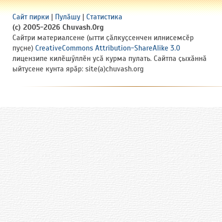
Сайт пирки
|
Пулӑшу
|
Статистика
(c) 2005-2026 Chuvash.Org
Сайтри материалсене (ытти ҫӑлкуҫсенчен илнисемсӗр
пуҫне)
CreativeCommons Attribution-ShareAlike 3.0
лицензипе килӗшӳллӗн усӑ курма пулать. Сайтпа ҫыхӑннӑ
ыйтусене кунта ярӑр: site(a)chuvash.org