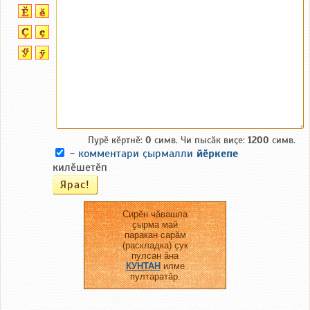
Пурӗ кӗртнӗ:
0
симв. Чи пысӑк виҫе:
1200
симв.
-
комментари ҫырмалли
йӗркепе
килӗшетӗп
Сирӗн чӑвашла
ҫырма май
паракан сарӑм
(раскладка) ҫук
пулсан ӑна
КУНТАН
илме
пултаратӑр.