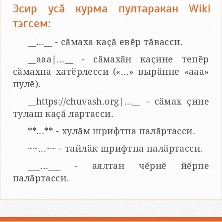
Эсир усӑ курма пултаракан Wiki
тэгсем:
__...__ - сӑмаха каҫӑ евӗр тӑвасси.
__aaa|...__ - сӑмахӑн каҫине тепӗр
сӑмахпа хатӗрлесси («...» вырӑнне «ааа»
пулӗ).
__https://chuvash.org|...__ - сӑмах ҫине
тулаш каҫӑ лартасси.
**...** - хулӑм шрифтпа палӑртасси.
~~...~~ - тайлӑк шрифтпа палӑртасси.
___...___ - аялтан чӗрнӗ йӗрпе
палӑртасси.