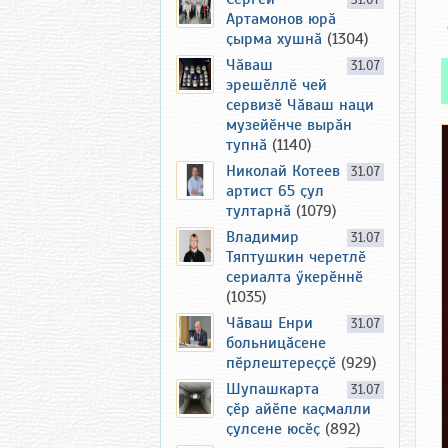
31.07
Артамонов юрӑ
ҫырма хушнӑ
(1304)
Чӑваш
31.07
эрешӗллӗ чей
сервизӗ Чӑваш наци
музейӗнче вырӑн
тупнӑ
(1140)
Николай Котеев
31.07
артист 65 ҫул
тултарнӑ
(1079)
Владимир
31.07
Тяптушкин черетлӗ
сериалта ӳкерӗннӗ
(1035)
Чӑваш Енри
31.07
больницӑсене
пӗрлештереҫҫӗ
(929)
Шупашкарта
31.07
ҫӗр айӗпе каҫмалли
ҫулсене юсӗҫ
(892)