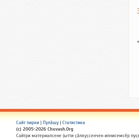
Сайт пирки
|
Пулӑшу
|
Статистика
(c) 2005-2026 Chuvash.Org
Сайтри материалсене (ытти ҫӑлкуҫсенчен илнисемсӗр пуҫ