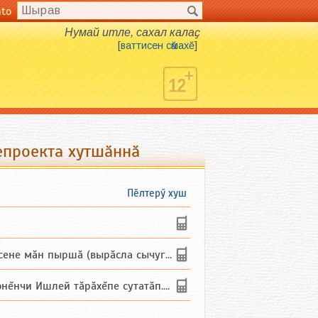
nto
Нумай итле, сахал калаҫ.
[
ваттисен сӑмахӗ
]
епроекта хутшӑннӑ
Пӗлтерӳ хуш
не мăн пыршă (вырăсла сычуг) ...
и Ишлей тăрăхĕпе сутатăп. Ха...