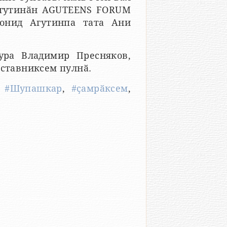
 Агутинӑн AGUTEENS FORUM
еонид Агутинпа тата Ани
оура Владимир Пресняков,
аставниксем пулнӑ.
,
#Шупашкар
,
#ҫамрӑксем
,