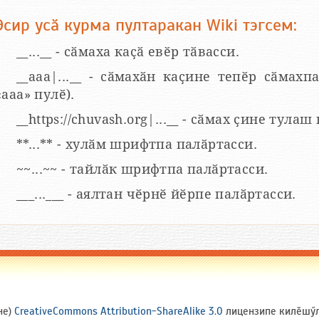
Эсир усӑ курма пултаракан Wiki тэгсем:
__...__ - сӑмаха каҫӑ евӗр тӑвасси.
__aaa|...__ - сӑмахӑн каҫине тепӗр сӑмахпа
«ааа» пулӗ).
__https://chuvash.org|...__ - сӑмах ҫине тулаш
**...** - хулӑм шрифтпа палӑртасси.
~~...~~ - тайлӑк шрифтпа палӑртасси.
___...___ - аялтан чӗрнӗ йӗрпе палӑртасси.
не)
CreativeCommons Attribution-ShareAlike 3.0
лицензипе килӗшӳлл