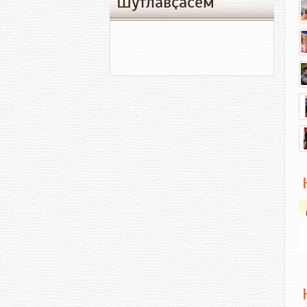
Шутлавҫӑсем