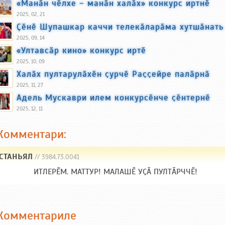
«Манӑн чӗлхе – манӑн халӑх» конкурс иртнӗ
2025, 02, 21
Ҫӗнӗ Шупашкар каччи телекӑларӑма хутшӑнать
2025, 09, 14
«Ултавсӑр кино» конкурс иртӗ
2025, 10, 09
Халӑх пултарулӑхӗн ҫурчӗ Раҫҫейре палӑрнӑ
2025, 11, 27
Адель Мускаври илем конкурсӗнче ҫӗнтернӗ
2025, 12, 11
Комментари:
СТАНЬЯЛ
// 3984.73.0041
ИТЛЕРӖМ. МАТТУР! МАЛАШӖ УҪӐ ПУЛТӐРЧЧӖ!
Комментариле