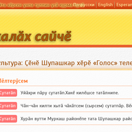
По-русски
English
Espera
йта кӗрсен унпа туллин усӑ курма пулӗ
ультура: Ҫӗнӗ Шупашкар хӗрӗ «Голос» тел
Пӗлтерӳсем
Сутатӑп
Уйăхри пăру сутатăп.Хакĕ килĕшсе татăлнипе.
Сутатӑп
Чăн-чăн килти хытă чăкăтсем (сырсем) сутатпăр. Вĕсе
Сутатӑп
Хурăн вутти Муркаш районĕпе тата Шупашкар районĕнч