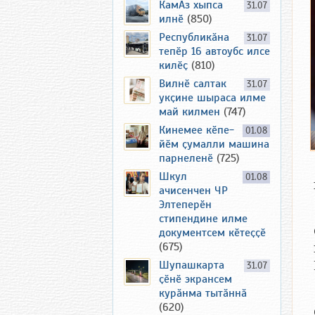
КамАз хыпса
31.07
илнӗ
(850)
Республикӑна
31.07
тепӗр 16 автоубс илсе
килӗҫ
(810)
Вилнӗ салтак
31.07
укҫине шыраса илме
май килмен
(747)
Кинемее кӗпе-
01.08
йӗм ҫумалли машина
парнеленӗ
(725)
Шкул
01.08
ачисенчен ЧР
Элтеперӗн
стипендине илме
документсем кӗтеҫҫӗ
(675)
Шупашкарта
31.07
ҫӗнӗ экрансем
курӑнма тытӑннӑ
(620)