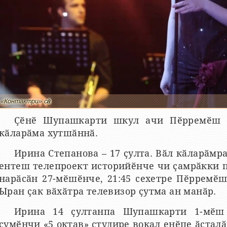
«Контактри» сӑн
Ҫӗнӗ Шупашкарти шкул ачи Пӗрремӗш к
кӑларӑма хутшӑннӑ.
Ирина Степанова – 17 ҫулта. Вӑл кӑларӑмр
ентеш телепроект историйӗнче чи ҫамрӑкки п
нарӑсӑн 27-мӗшӗнче, 21:45 сехетре Пӗрремӗ
Ыран ҫак вӑхӑтра телевизор ҫутма ан манӑр.
Ирина 14 ҫултанпа Шупашкарти 1-мӗш
ҫумӗнчи «5 октав» студире вокал енӗпе ӑстал