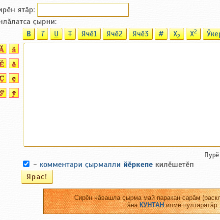
ирӗн ятӑp:
нлӑлатса ҫырни:
2
B
T
U
T
Ячӗ1
Ячӗ2
Ячӗ3
#
X
X
Ӳке
2
Пурӗ
-
комментари ҫырмалли
йӗркепе
килӗшетӗп
Сирӗн чӑвашла ҫырма май паракан сарӑм (раскл
ӑна
КУНТАН
илме пултаратӑр.