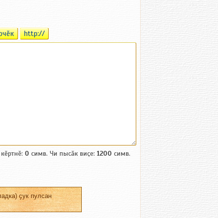
рчӗк
http://
 кӗртнӗ:
0
симв. Чи пысӑк виҫе:
1200
симв.
адка) ҫук пулсан