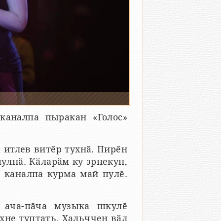
аналпа пыракан «Голос»
а итлев витӗр тухнӑ. Пирӗн
улнӑ. Кӑларӑм ку эрнекун,
ш каналпа курма май пулӗ.
 ача-пӑча музыка шкулӗ
ӑхне туптать. Хальччен вӑл