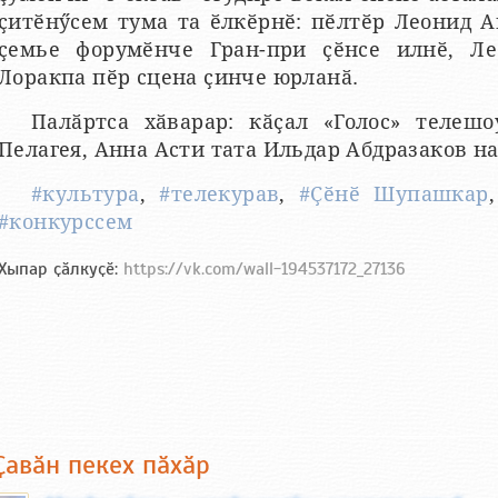
ҫитӗнӳсем тума та ӗлкӗрнӗ: пӗлтӗр Леонид
ҫемье форумӗнче Гран-при ҫӗнсе илнӗ, Л
Лоракпа пӗр сцена ҫинче юрланӑ.
Палӑртса хӑварар: кӑҫал «Голос» телеш
Пелагея, Анна Асти тата Ильдар Абдразаков н
#культура
,
#телекурав
,
#Ҫӗнӗ Шупашкар
#конкурссем
Хыпар ҫӑлкуҫӗ:
https://vk.com/wall-194537172_27136
Ҫавӑн пекех пӑхӑр