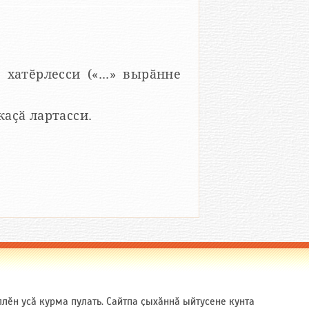
 хатӗрлесси («...» вырӑнне
 каҫӑ лартасси.
ӗн усӑ курма пулать. Сайтпа ҫыхӑннӑ ыйтусене кунта