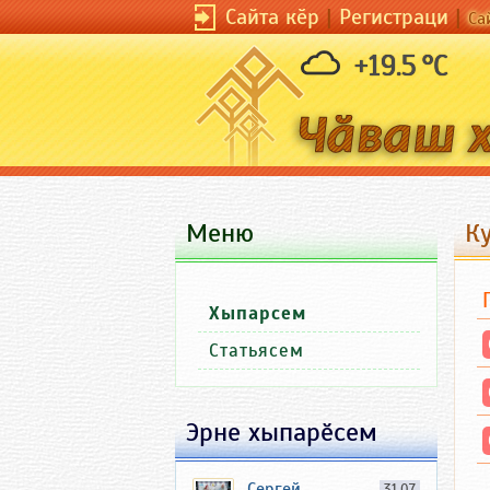
Сайта кӗр
|
Регистраци
|
Са
+19.5 °C
Меню
К
Хыпарсем
Статьясем
Эрне хыпарӗсем
Сергей