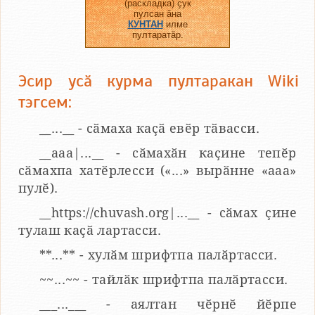
(раскладка) ҫук
пулсан ӑна
КУНТАН
илме
пултаратӑр.
Эсир усӑ курма пултаракан Wiki
тэгсем:
__...__ - сӑмаха каҫӑ евӗр тӑвасси.
__aaa|...__ - сӑмахӑн каҫине тепӗр
сӑмахпа хатӗрлесси («...» вырӑнне «ааа»
пулӗ).
__https://chuvash.org|...__ - сӑмах ҫине
тулаш каҫӑ лартасси.
**...** - хулӑм шрифтпа палӑртасси.
~~...~~ - тайлӑк шрифтпа палӑртасси.
___...___ - аялтан чӗрнӗ йӗрпе