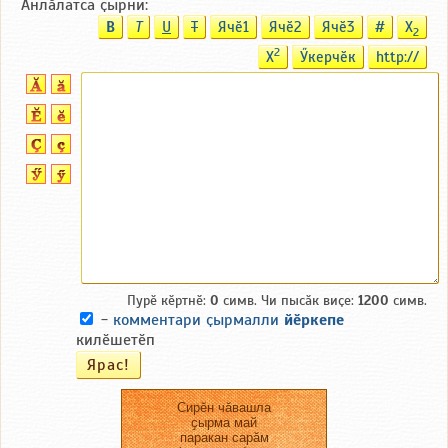
Анлӑлатса ҫырни:
B
T
U
T
Ячӗ1
Ячӗ2
Ячӗ3
#
X
2
2
X
Ӳкерчӗк
http://
Пурӗ кӗртнӗ:
0
симв. Чи пысӑк виҫе:
1200
симв.
-
комментари ҫырмалли
йӗркепе
килӗшетӗп
Сирӗн чӑвашла
ҫырма май
паракан сарӑм