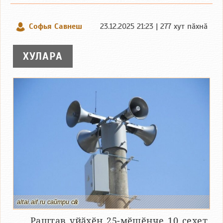
Софья Савнеш
23.12.2025 21:23 | 277 хут пӑхнӑ
ХУЛАРА
altai.aif.ru сайтри сӑн
Раштав уйӑхӗн 25-мӗшӗнче 10 сехет