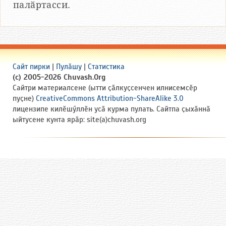
палӑртасси.
Сайт пирки
|
Пулӑшу
|
Статистика
(c) 2005-2026 Chuvash.Org
Сайтри материалсене (ытти ҫӑлкуҫсенчен илнисемсӗр
пуҫне)
CreativeCommons Attribution-ShareAlike 3.0
лицензипе килӗшӳллӗн усӑ курма пулать. Сайтпа ҫыхӑннӑ
ыйтусене кунта ярӑр: site(a)chuvash.org