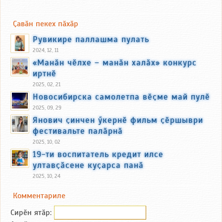
Ҫавӑн пекех пӑхӑр
Рувикире паллашма пулать
2024, 12, 11
«Манӑн чӗлхе – манӑн халӑх» конкурс
иртнӗ
2025, 02, 21
Новосибирска самолетпа вӗҫме май пулӗ
2025, 09, 29
Янович ҫинчен ӳкернӗ фильм ҫӗршыври
фестивальте палӑрнӑ
2025, 10, 02
19-ти воспитатель кредит илсе
ултавҫӑсене куҫарса панӑ
2025, 10, 24
Комментариле
Сирӗн ятӑp: