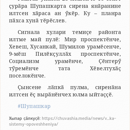
ҫурӑра Шупашкарта сирена янӑранине
илтсен хӑраса ан ӳкӗр. Ку – планра
пӑхса хунӑ тӗрӗслев.
Сигнала хулари темиҫе районта
илтме май пулӗ: Мир проспектӗнче,
Хевеш, Хусанкай, Шумилов урамӗсенче,
9-мӗш Пилӗкҫуллӑх проспектӗнче,
Социализм урамӗнче, Ҫӗнтерӳ
тӳремӗнче тата Хӗвелтухӑҫ
поселокӗнче.
Ҫынсене лӑпкӑ пулма, сиренӑна
илтсен ӗҫ вырӑнӗнчех юлма ыйтаҫҫӗ.
#Шупашкар
Хыпар ҫӑлкуҫӗ:
https://chuvashia.media/news/v...ka-
sistemy-opoveshheniya/