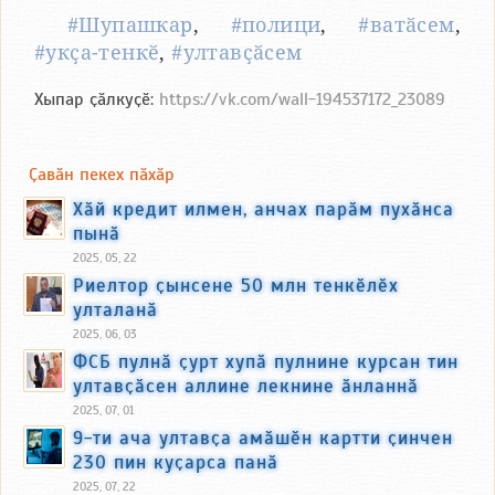
#Шупашкар
,
#полици
,
#ватӑсем
,
#укҫа-тенкӗ
,
#ултавҫӑсем
Хыпар ҫӑлкуҫӗ:
https://vk.com/wall-194537172_23089
Ҫавӑн пекех пӑхӑр
Хӑй кредит илмен, анчах парӑм пухӑнса
пынӑ
2025, 05, 22
Риелтор ҫынсене 50 млн тенкӗлӗх
улталанӑ
2025, 06, 03
ФСБ пулнӑ ҫурт хупӑ пулнине курсан тин
ултавҫӑсен аллине лекнине ӑнланнӑ
2025, 07, 01
9-ти ача ултавҫа амӑшӗн картти ҫинчен
230 пин куҫарса панӑ
2025, 07, 22