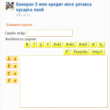
Банкран 3 млн кредит илсе ултавҫа
куҫарса панӑ
2025, 07, 22
Комментариле
Сирӗн ятӑp:
Анлӑлатса ҫырни:
B
T
U
T
Ячӗ1
Ячӗ2
Ячӗ3
#
X
2
2
X
Ӳкерчӗк
http://