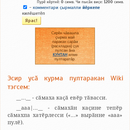
Пурӗ кӗртнӗ:
0
симв. Чи пысӑк виҫе:
1200
симв.
-
комментари ҫырмалли
йӗркепе
килӗшетӗп
Сирӗн чӑвашла
ҫырма май
паракан сарӑм
(раскладка) ҫук
пулсан ӑна
КУНТАН
илме
пултаратӑр.
Эсир усӑ курма пултаракан Wiki
тэгсем:
__...__ - сӑмаха каҫӑ евӗр тӑвасси.
__aaa|...__ - сӑмахӑн каҫине тепӗр
сӑмахпа хатӗрлесси («...» вырӑнне «ааа»
пулӗ).