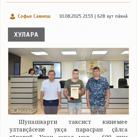
Софья Савнеш
10.08.2025 21:53 | 628 хут пӑхнӑ
ХУЛАРА
ШӖМ тунӑ сӑн
Шупашкарти таксист кинемее
ултавҫӑсене укҫа парасран ҫӑлса