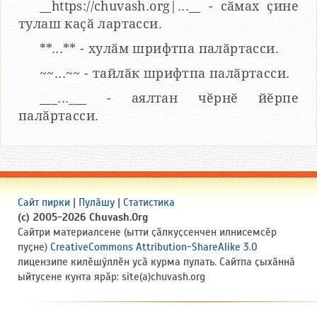
__https://chuvash.org|...__ - сӑмах ҫине
тулаш каҫӑ лартасси.
**...** - хулӑм шрифтпа палӑртасси.
~~...~~ - тайлӑк шрифтпа палӑртасси.
___...___ - аялтан чӗрнӗ йӗрпе
палӑртасси.
Сайт пирки
|
Пулӑшу
|
Статистика
(c) 2005-2026 Chuvash.Org
Сайтри материалсене (ытти ҫӑлкуҫсенчен илнисемсӗр
пуҫне)
CreativeCommons Attribution-ShareAlike 3.0
лицензипе килӗшӳллӗн усӑ курма пулать. Сайтпа ҫыхӑннӑ
ыйтусене кунта ярӑр: site(a)chuvash.org