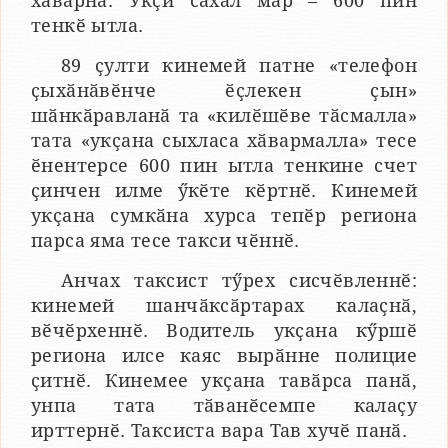
хӑварнӑ. Укҫи сахал мар – 600 пин
тенкӗ ытла.
89 ҫулти кинемей патне «телефон
ҫыхӑнӑвӗнче ӗҫлекен ҫын»
шӑнкӑравланӑ та «килӗшӗве тӑсмалла»
тата «укҫана сыхласа хӑвармалла» тесе
ӗнентерсе 600 пин ытла тенкине счет
ҫинчен илме ӳкӗте кӗртнӗ. Кинемей
укҫана сумкӑна хурса тепӗр региона
парса яма тесе такси чӗннӗ.
Анчах таксист тӳрех сисчӗвленнӗ:
кинемей шанчӑксӑртарах калаҫнӑ,
вӗчӗрхеннӗ. Водитель укҫана кӳршӗ
региона илсе каяс вырӑнне полицие
ҫитнӗ. Кинемее укҫана тавӑрса панӑ,
унпа тата тӑванӗсемпе калаҫу
ирттернӗ. Таксиста вара Тав хучӗ панӑ.