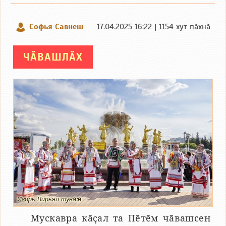
Софья Савнеш
17.04.2025 16:22 | 1154 хут пӑхнӑ
ЧӐВАШЛӐХ
Игорь Вирьял тунӑ сӑн
Мускавра кӑҫал та Пӗтӗм чӑвашсен