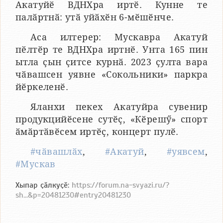
Акатуйӗ ВДНХра иртӗ. Кунне те
палӑртнӑ: утӑ уйӑхӗн 6-мӗшӗнче.
Аса илтерер: Мускавра Акатуй
пӗлтӗр те ВДНХра иртнӗ. Унта 165 пин
ытла ҫын ҫитсе курнӑ. 2023 ҫулта вара
чӑвашсен уявне «Сокольники» паркра
йӗркеленӗ.
Яланхи пекех Акатуйра сувенир
продукцийӗсене сутӗҫ, «Кӗрешӳ» спорт
ӑмӑртӑвӗсем иртӗҫ, концерт пулӗ.
#чӑвашлӑх
,
#Акатуй
,
#уявсем
,
#Мускав
Хыпар ҫӑлкуҫӗ:
https://forum.na-svyazi.ru/?
sh...&p=20481230#entry20481230