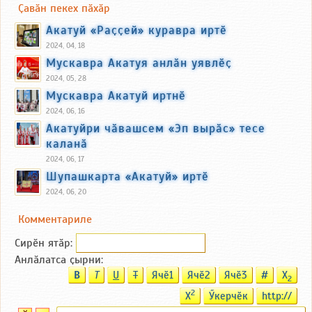
Ҫавӑн пекех пӑхӑр
Акатуй «Раҫҫей» куравра иртӗ
2024, 04, 18
Мускавра Акатуя анлӑн уявлӗҫ
2024, 05, 28
Мускавра Акатуй иртнӗ
2024, 06, 16
Акатуйри чӑвашсем «Эп вырӑс» тесе
каланӑ
2024, 06, 17
Шупашкарта «Акатуй» иртӗ
2024, 06, 20
Комментариле
Сирӗн ятӑp:
Анлӑлатса ҫырни:
B
T
U
T
Ячӗ1
Ячӗ2
Ячӗ3
#
X
2
2
X
Ӳкерчӗк
http://