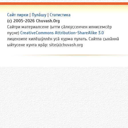
Сайт пирки
|
Пулӑшу
|
Статистика
(c) 2005-2026 Chuvash.Org
Сайтри материалсене (ытти ҫӑлкуҫсенчен илнисемсӗр
пуҫне)
CreativeCommons Attribution-ShareAlike 3.0
лицензипе килӗшӳллӗн усӑ курма пулать. Сайтпа ҫыхӑннӑ
ыйтусене кунта ярӑр: site(a)chuvash.org