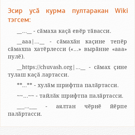
Эсир усӑ курма пултаракан Wiki
тэгсем:
__...__ - сӑмаха каҫӑ евӗр тӑвасси.
__aaa|...__ - сӑмахӑн каҫине тепӗр
сӑмахпа хатӗрлесси («...» вырӑнне «ааа»
пулӗ).
__https://chuvash.org|...__ - сӑмах ҫине
тулаш каҫӑ лартасси.
**...** - хулӑм шрифтпа палӑртасси.
~~...~~ - тайлӑк шрифтпа палӑртасси.
___...___ - аялтан чӗрнӗ йӗрпе
палӑртасси.