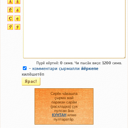
Пурӗ кӗртнӗ:
0
симв. Чи пысӑк виҫе:
1200
симв.
-
комментари ҫырмалли
йӗркепе
килӗшетӗп
Сирӗн чӑвашла
ҫырма май
паракан сарӑм
(раскладка) ҫук
пулсан ӑна
КУНТАН
илме
пултаратӑр.