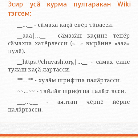
Эсир усӑ курма пултаракан Wiki
тэгсем:
__...__ - сӑмаха каҫӑ евӗр тӑвасси.
__aaa|...__ - сӑмахӑн каҫине тепӗр
сӑмахпа хатӗрлесси («...» вырӑнне «ааа»
пулӗ).
__https://chuvash.org|...__ - сӑмах ҫине
тулаш каҫӑ лартасси.
**...** - хулӑм шрифтпа палӑртасси.
~~...~~ - тайлӑк шрифтпа палӑртасси.
___...___ - аялтан чӗрнӗ йӗрпе
палӑртасси.