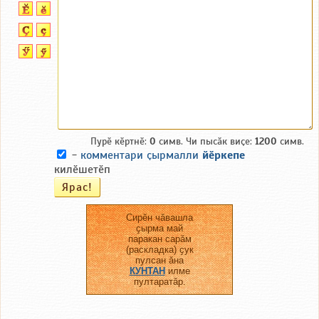
Пурӗ кӗртнӗ:
0
симв. Чи пысӑк виҫе:
1200
симв.
-
комментари ҫырмалли
йӗркепе
килӗшетӗп
Сирӗн чӑвашла
ҫырма май
паракан сарӑм
(раскладка) ҫук
пулсан ӑна
КУНТАН
илме
пултаратӑр.