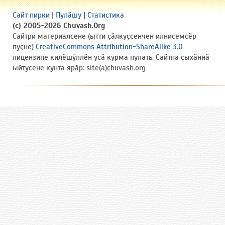
Сайт пирки
|
Пулӑшу
|
Статистика
(c) 2005-2026 Chuvash.Org
Сайтри материалсене (ытти ҫӑлкуҫсенчен илнисемсӗр
пуҫне)
CreativeCommons Attribution-ShareAlike 3.0
лицензипе килӗшӳллӗн усӑ курма пулать. Сайтпа ҫыхӑннӑ
ыйтусене кунта ярӑр: site(a)chuvash.org