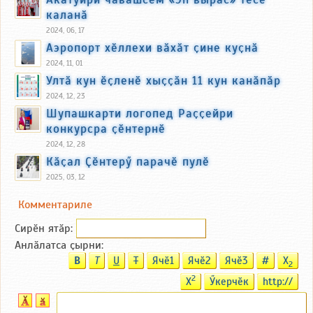
каланӑ
2024, 06, 17
Аэропорт хӗллехи вӑхӑт ҫине куҫнӑ
2024, 11, 01
Ултӑ кун ӗҫленӗ хыҫҫӑн 11 кун канӑпӑр
2024, 12, 23
Шупашкарти логопед Раҫҫейри
конкурсра ҫӗнтернӗ
2024, 12, 28
Кӑҫал Ҫӗнтерӳ парачӗ пулӗ
2025, 03, 12
Комментариле
Сирӗн ятӑp:
Анлӑлатса ҫырни:
B
T
U
T
Ячӗ1
Ячӗ2
Ячӗ3
#
X
2
2
X
Ӳкерчӗк
http://