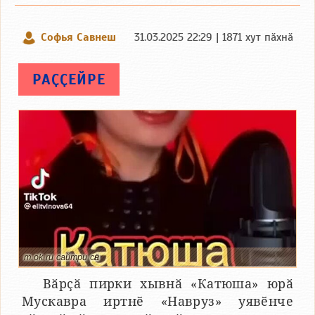
Софья Савнеш
31.03.2025 22:29 | 1871 хут пӑхнӑ
РАҪҪЕЙРЕ
m.ok.ru сайтри сӑн
Вӑрҫӑ пирки хывнӑ «Катюша» юрӑ
Мускавра иртнӗ «Навруз» уявӗнче