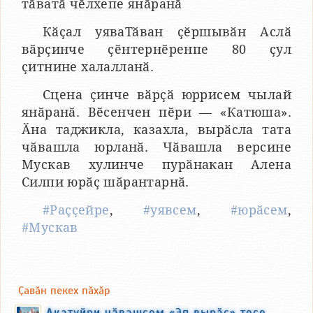
тӑватӑ чӗлхепе янӑранӑ
Кӑҫал уяваТӑван ҫӗршывӑн Аслӑ
вӑрҫинче ҫӗнтернӗренпе 80 ҫул
ҫитнине халалланӑ.
Сцена ҫинче вӑрҫӑ юррисем чылай
янӑранӑ. Вӗсенчен пӗри — «Катюша».
Ӑна таджикла, казахла, вырӑсла тата
чӑвашла юрланӑ. Чӑвашла версине
Мускав хулинче пурӑнакан Алена
Силпи юрӑҫ шӑрантарнӑ.
#Раҫҫейре
,
#уявсем
,
#юрӑсем
,
#Мускав
Ҫавӑн пекех пӑхӑр
Акатуйри чӑвашсем «Эп вырӑс» тесе