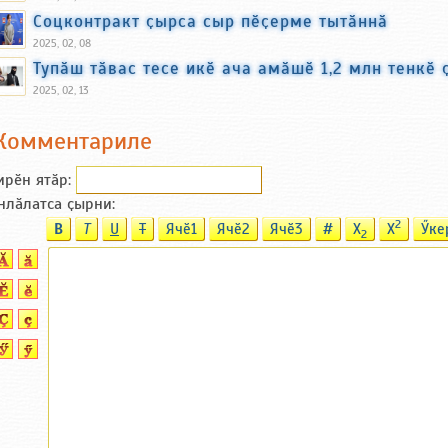
Соцконтракт ҫырса сыр пӗҫерме тытӑннӑ
2025, 02, 08
Тупӑш тӑвас тесе икӗ ача амӑшӗ 1,2 млн тенкӗ 
2025, 02, 13
Комментариле
ирӗн ятӑp:
нлӑлатса ҫырни:
2
B
T
U
T
Ячӗ1
Ячӗ2
Ячӗ3
#
X
X
Ӳке
2