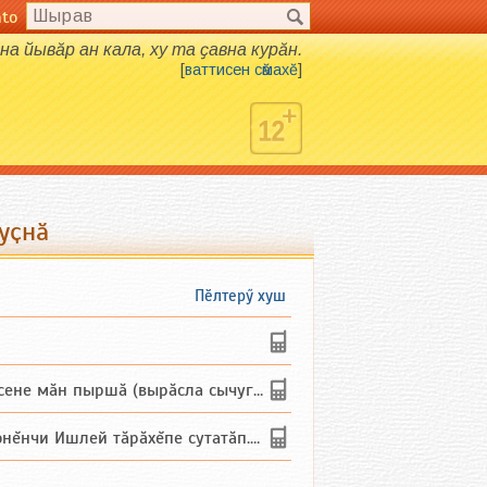
nto
нна йывӑр ан кала, ху та ҫавна курӑн.
[
ваттисен сӑмахӗ
]
уҫнӑ
Пӗлтерӳ хуш
не мăн пыршă (вырăсла сычуг) ...
и Ишлей тăрăхĕпе сутатăп. Ха...