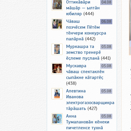
Оттикӑвӑри
04.08
мӑшӑр — ылтӑн
юбиляр
(444)
Чӑваш
06.08
поэчӗсем Пӗтӗм
тӗнчери конкурсра
палӑрнӑ
(442)
Муркашра та
03.08
земство тренерӗ
ӗҫлеме пуҫланӑ
(441)
Мускавра
03.08
чӑваш спектаклӗн
сыпӑкне кӑтартӗҫ
(438)
Алевтина
03.08
Иванова
электрогазосварщикра
тӑрӑшать
(427)
Анна
03.08
Тумалановӑн кӗнеки
пичетленсе тухнӑ