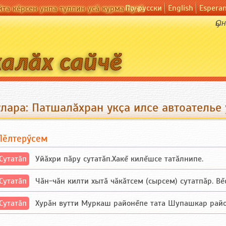
По-русски
English
Espera
йта кӗрсен унпа туллин усӑ курма пулӗ
Ҫы
лара: Патшалӑхран укҫа илсе автоателье 
Пӗлтерӳсем
Сутатӑп
Уйăхри пăру сутатăп.Хакĕ килĕшсе татăлнипе.
Сутатӑп
Чăн-чăн килти хытă чăкăтсем (сырсем) сутатпăр. Вĕсе
Сутатӑп
Хурăн вутти Муркаш районĕпе тата Шупашкар районĕнч