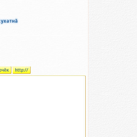
ҫухатнӑ
рчӗк
http://