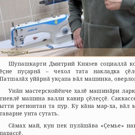
"Контактри" сӑн
Шупашкарти Дмитрий Князев социаллӑ ко
ӗҫне пуҫарнӑ – чехол тата накладка ҫӗл
Патшалӑх уйӑрнӑ укҫапа вӑл машинка, оверлок
Унӑн мастерскойӗнче халӗ машинӑри ларк
тиевлӗ машина валли кавир ҫӗлеҫҫӗ. Саккас
ытти регионтан та пур. Ку кӑна мар-ха, вӑл 
таварне унта сутать.
Сӑмах май, кун пек пулӑшӑва «Ҫемье» н
параҫҫӗ.