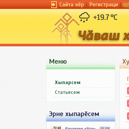
Сайта кӗр
|
Регистраци
|
Са
+19.7 °C
Меню
Ху
Хыпарсем
Статьясем
Эрне хыпарӗсем
Кинемее кӗпе-