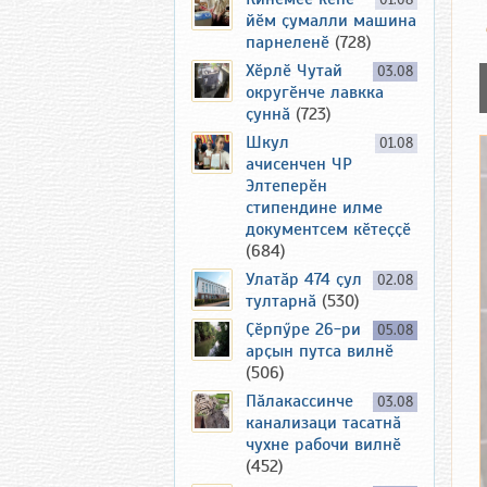
01.08
йӗм ҫумалли машина
парнеленӗ
(728)
Хӗрлӗ Чутай
03.08
округӗнче лавкка
ҫуннӑ
(723)
Шкул
01.08
ачисенчен ЧР
Элтеперӗн
стипендине илме
документсем кӗтеҫҫӗ
(684)
Улатӑр 474 ҫул
02.08
тултарнӑ
(530)
Ҫӗрпӳре 26-ри
05.08
арҫын путса вилнӗ
(506)
Пӑлакассинче
03.08
канализаци тасатнӑ
чухне рабочи вилнӗ
(452)