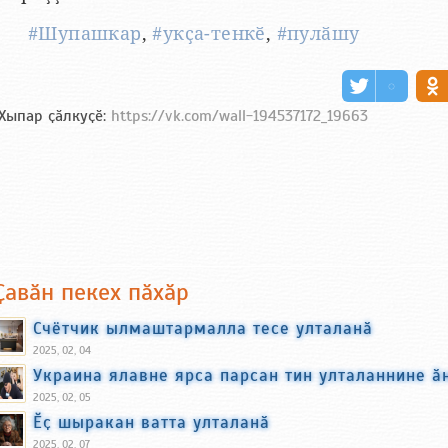
#Шупашкар
,
#укҫа-тенкӗ
,
#пулӑшу
Хыпар ҫӑлкуҫӗ:
https://vk.com/wall-194537172_19663
Ҫавӑн пекех пӑхӑр
Счётчик ылмаштармалла тесе улталанӑ
2025, 02, 04
Украина ялавне ярса парсан тин улталаннине ӑ
2025, 02, 05
Ӗҫ шыракан ватта улталанӑ
2025, 02, 07