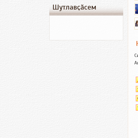
Шутлавҫӑсем
С
А