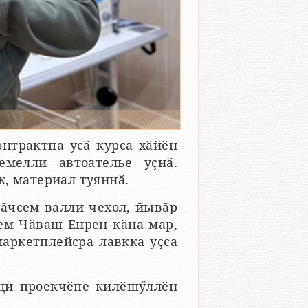
нтрактпа усӑ курса хӑйӗн
емелли автоателье уҫнӑ.
, материал туяннӑ.
ӑчсем валли чехол, йывӑр
сем Чӑваш Енрен кӑна мар,
маркетплейсра лавкка уҫса
аци проекчӗпе килӗшӳллӗн