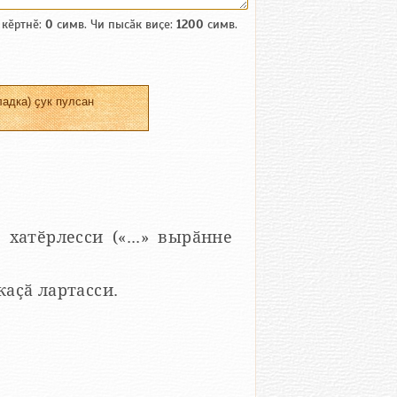
 кӗртнӗ:
0
симв. Чи пысӑк виҫе:
1200
симв.
адка) ҫук пулсан
 хатӗрлесси («...» вырӑнне
 каҫӑ лартасси.