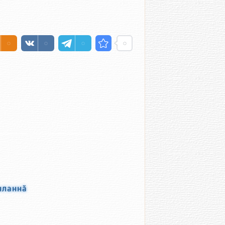
нланнӑ