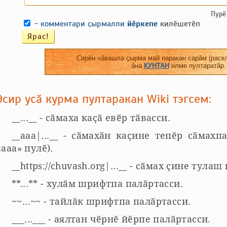
Пурӗ
-
комментари ҫырмалли
йӗркепе
килӗшетӗп
Сирӗн чӑвашла ҫырма май паракан сарӑм (раскл
ӑна
КУНТАН
илме пултаратӑр.
Эсир усӑ курма пултаракан Wiki тэгсем:
__...__ - сӑмаха каҫӑ евӗр тӑвасси.
__aaa|...__ - сӑмахӑн каҫине тепӗр сӑмахпа
«ааа» пулӗ).
__https://chuvash.org|...__ - сӑмах ҫине тулаш
**...** - хулӑм шрифтпа палӑртасси.
~~...~~ - тайлӑк шрифтпа палӑртасси.
___...___ - аялтан чӗрнӗ йӗрпе палӑртасси.