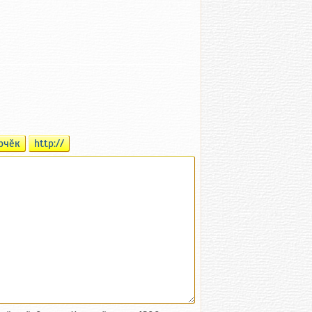
рчӗк
http://