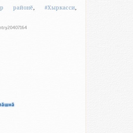
ар районӗ
,
#Хыркасси
,
entry20407164
улӑшнӑ