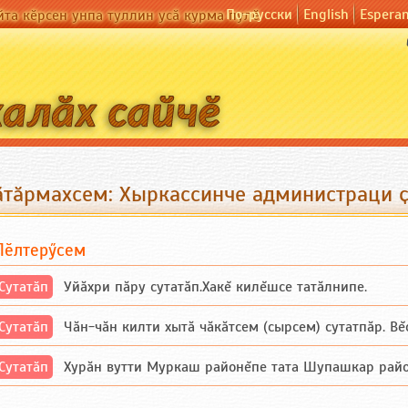
По-русски
English
Espera
йта кӗрсен унпа туллин усӑ курма пулӗ
ӑтӑрмахсем: Хыркассинче администраци ҫ
Пӗлтерӳсем
Сутатӑп
Уйăхри пăру сутатăп.Хакĕ килĕшсе татăлнипе.
Сутатӑп
Чăн-чăн килти хытă чăкăтсем (сырсем) сутатпăр. Вĕсе
Сутатӑп
Хурăн вутти Муркаш районĕпе тата Шупашкар районĕнч