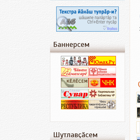
Баннерсем
Шутлавҫӑсем