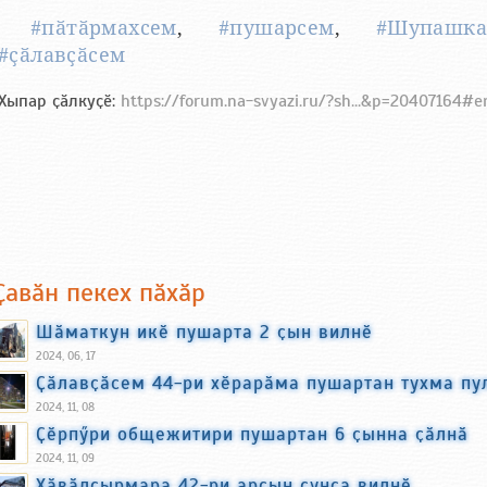
#пӑтӑрмахсем
,
#пушарсем
,
#Шупашк
#ҫӑлавҫӑсем
Хыпар ҫӑлкуҫӗ:
https://forum.na-svyazi.ru/?sh...&p=20407164#
Ҫавӑн пекех пӑхӑр
Шӑматкун икӗ пушарта 2 ҫын вилнӗ
2024, 06, 17
Ҫӑлавҫӑсем 44-ри хӗрарӑма пушартан тухма п
2024, 11, 08
Ҫӗрпӳри общежитири пушартан 6 ҫынна ҫӑлнӑ
2024, 11, 09
Хӑвӑлҫырмара 42-ри арҫын ҫунса вилнӗ