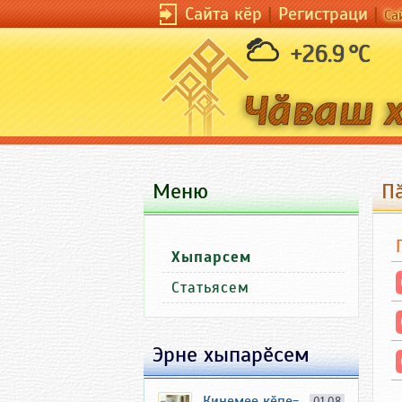
Сайта кӗр
|
Регистраци
|
Са
+26.9 °C
Меню
П
Хыпарсем
Статьясем
Эрне хыпарӗсем
Кинемее кӗпе-