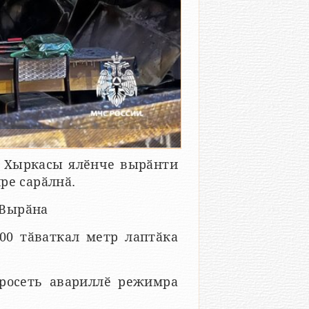
и Хыркасы ялӗнче вырӑнти
ре сарӑлнӑ.
 Вырӑна
00 тӑваткал метр лаптӑка
тросеть авариллӗ режимра