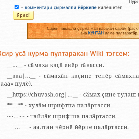
Пурӗ
-
комментари ҫырмалли
йӗркепе
килӗшетӗп
Сирӗн чӑвашла ҫырма май паракан сарӑм (раскл
ӑна
КУНТАН
илме пултаратӑр.
Эсир усӑ курма пултаракан Wiki тэгсем:
__...__ - сӑмаха каҫӑ евӗр тӑвасси.
__aaa|...__ - сӑмахӑн каҫине тепӗр сӑмахпа
«ааа» пулӗ).
__https://chuvash.org|...__ - сӑмах ҫине тулаш
**...** - хулӑм шрифтпа палӑртасси.
~~...~~ - тайлӑк шрифтпа палӑртасси.
___...___ - аялтан чӗрнӗ йӗрпе палӑртасси.