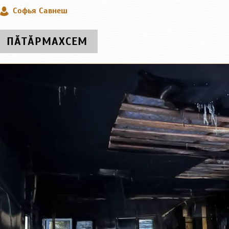
Софья Савнеш
ПӐТӐРМАХСЕМ