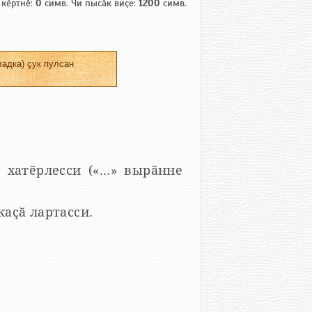
 кӗртнӗ:
0
симв. Чи пысӑк виҫе:
1200
симв.
адка) ҫук пулсан
 хатӗрлесси («...» вырӑнне
 каҫӑ лартасси.