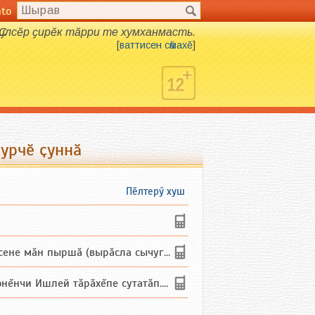
nto
Ҫилсӗр ҫирӗк тӑрри те хумханмасть.
[
ваттисен сӑмахӗ
]
урчӗ ҫуннӑ
Пӗлтерӳ хуш
не мăн пыршă (вырăсла сычуг) ...
и Ишлей тăрăхĕпе сутатăп. Ха...