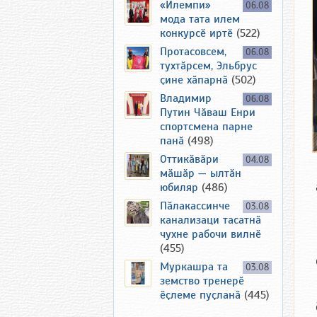
«Илемпи»
06.08
мода тата илем
конкурсӗ иртӗ
(522)
Протасовсем,
06.08
тухтӑрсем, Эльбрус
ҫине хӑпарнӑ
(502)
Владимир
06.08
Путин Чӑваш Енри
спортсмена парне
панӑ
(498)
Оттикӑвӑри
04.08
мӑшӑр — ылтӑн
юбиляр
(486)
Пӑлакассинче
03.08
канализаци тасатнӑ
чухне рабочи вилнӗ
(455)
Муркашра та
03.08
земство тренерӗ
ӗҫлеме пуҫланӑ
(445)