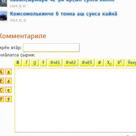
2024, 11, 15
Комсомолькинче 6 тонна аш ҫунса кайнӑ
2024, 12, 11
Комментариле
ирӗн ятӑp:
нлӑлатса ҫырни:
2
B
T
U
T
Ячӗ1
Ячӗ2
Ячӗ3
#
X
X
Ӳке
2