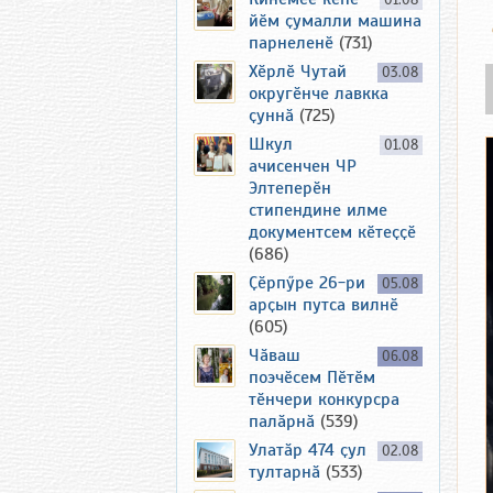
01.08
йӗм ҫумалли машина
парнеленӗ
(731)
Хӗрлӗ Чутай
03.08
округӗнче лавкка
ҫуннӑ
(725)
Шкул
01.08
ачисенчен ЧР
Элтеперӗн
стипендине илме
документсем кӗтеҫҫӗ
(686)
Ҫӗрпӳре 26-ри
05.08
арҫын путса вилнӗ
(605)
Чӑваш
06.08
поэчӗсем Пӗтӗм
тӗнчери конкурсра
палӑрнӑ
(539)
Улатӑр 474 ҫул
02.08
тултарнӑ
(533)