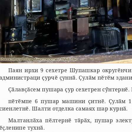
Инкеклӗ лару-тӑру министерстви тунӑ сӑн
Паян ирхи 9 сехетре Шупашкар округӗнч
администраци ҫурчӗ ҫуннӑ. Ҫулӑм пӗтӗм здани
Ҫӑлавҫӑсем пушара ҫур сехетрен сӳнтернӗ.
пӗтӗмпе 6 пушар машини ҫитнӗ. Ҫулӑм 1
сиенлетнӗ. Шалти отделка самаях шар курнӑ.
Малтанлӑха пӗлтернӗ тӑрӑх, пушар элек
ӗҫленипе тухнӑ.