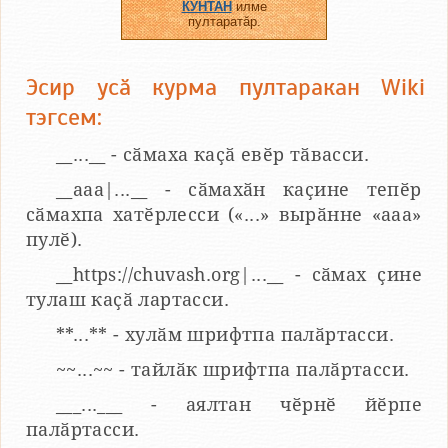
КУНТАН
илме
пултаратӑр.
Эсир усӑ курма пултаракан Wiki
тэгсем:
__...__ - сӑмаха каҫӑ евӗр тӑвасси.
__aaa|...__ - сӑмахӑн каҫине тепӗр
сӑмахпа хатӗрлесси («...» вырӑнне «ааа»
пулӗ).
__https://chuvash.org|...__ - сӑмах ҫине
тулаш каҫӑ лартасси.
**...** - хулӑм шрифтпа палӑртасси.
~~...~~ - тайлӑк шрифтпа палӑртасси.
___...___ - аялтан чӗрнӗ йӗрпе
палӑртасси.