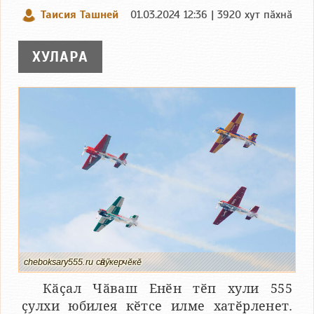
Таисия Ташней
01.03.2024 12:36 | 3920 хут пӑхнӑ
ХУЛАРА
cheboksary555.ru сӑнӳкерчӗкӗ
Кӑҫал Чӑваш Енӗн тӗп хули 555
ҫулхи юбилея кӗтсе илме хатӗрленет.