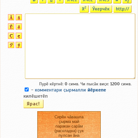
2
2
X
Ӳкерчӗк
http://
Пурӗ кӗртнӗ:
0
симв. Чи пысӑк виҫе:
1200
симв.
-
комментари ҫырмалли
йӗркепе
килӗшетӗп
Сирӗн чӑвашла
ҫырма май
паракан сарӑм
(раскладка) ҫук
пулсан ӑна