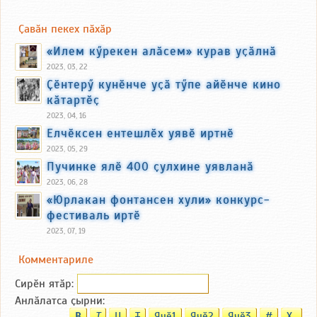
Ҫавӑн пекех пӑхӑр
«Илем кӳрекен алӑсем» курав уҫӑлнӑ
2023, 03, 22
Ҫӗнтерӳ кунӗнче уҫӑ тӳпе айӗнче кино
кӑтартӗҫ
2023, 04, 16
Елчӗксен ентешлӗх уявӗ иртнӗ
2023, 05, 29
Пучинке ялӗ 400 ҫулхине уявланӑ
2023, 06, 28
«Юрлакан фонтансен хули» конкурс-
фестиваль иртӗ
2023, 07, 19
Комментариле
Сирӗн ятӑp:
Анлӑлатса ҫырни:
B
T
U
T
Ячӗ1
Ячӗ2
Ячӗ3
#
X