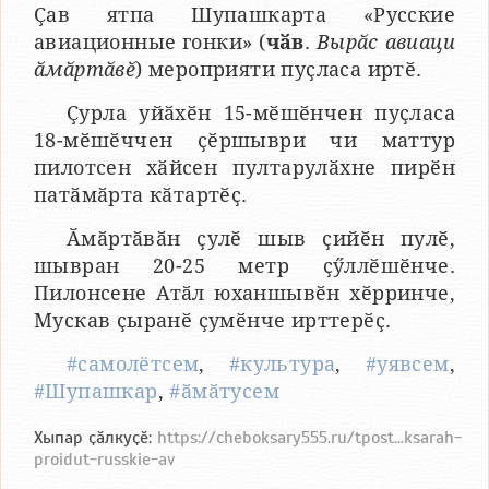
Ҫав ятпа Шупашкарта «Русские
авиационные гонки» (
чӑв
.
Вырӑс авиаци
ӑмӑртӑвӗ
) мероприяти пуҫласа иртӗ.
Ҫурла уйӑхӗн 15-мӗшӗнчен пуҫласа
18-мӗшӗччен ҫӗршыври чи маттур
пилотсен хӑйсен пултарулӑхне пирӗн
патӑмӑрта кӑтартӗҫ.
Ӑмӑртӑвӑн ҫулӗ шыв ҫийӗн пулӗ,
шывран 20-25 метр ҫӳллӗшӗнче.
Пилонсене Атӑл юханшывӗн хӗрринче,
Мускав ҫыранӗ ҫумӗнче ирттерӗҫ.
#самолётсем
,
#культура
,
#уявсем
,
#Шупашкар
,
#ӑмӑтусем
Хыпар ҫӑлкуҫӗ:
https://cheboksary555.ru/tpost...ksarah-
proidut-russkie-av