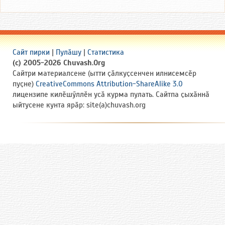
Сайт пирки
|
Пулӑшу
|
Статистика
(c) 2005-2026 Chuvash.Org
Сайтри материалсене (ытти ҫӑлкуҫсенчен илнисемсӗр
пуҫне)
CreativeCommons Attribution-ShareAlike 3.0
лицензипе килӗшӳллӗн усӑ курма пулать. Сайтпа ҫыхӑннӑ
ыйтусене кунта ярӑр: site(a)chuvash.org