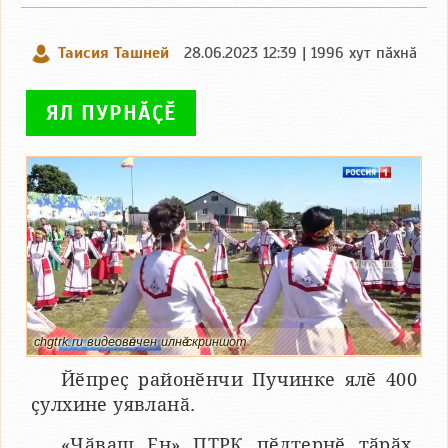
Таисия Ташней
28.06.2023 12:39 | 1996 хут пӑхнӑ
ЯЛ ПУРНӐҪӖ
chgtrk.ru видеовӗнчен илнӗ скриншот
Йӗпреҫ районӗнчи Пучинке ялӗ 400
ҫулхине уявланӑ.
«Чӑваш Ен» ПТРК пӗлтернӗ тӑрӑх,