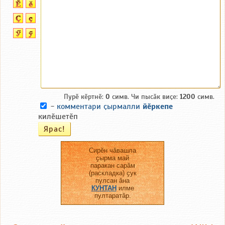
Пурӗ кӗртнӗ:
0
симв. Чи пысӑк виҫе:
1200
симв.
-
комментари ҫырмалли
йӗркепе
килӗшетӗп
Сирӗн чӑвашла
ҫырма май
паракан сарӑм
(раскладка) ҫук
пулсан ӑна
КУНТАН
илме
пултаратӑр.