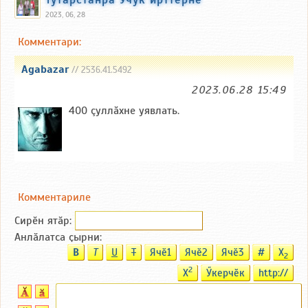
2023, 06, 28
Комментари:
Agabazar
// 2536.41.5492
2023.06.28 15:49
400 çуллăхне уявлать.
Комментариле
Сирӗн ятӑp:
Анлӑлатса ҫырни:
B
T
U
T
Ячӗ1
Ячӗ2
Ячӗ3
#
X
2
2
X
Ӳкерчӗк
http://