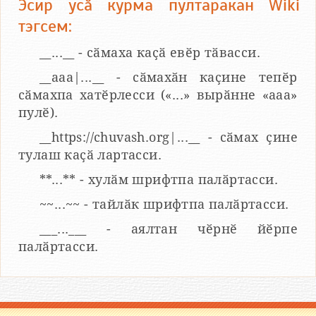
Эсир усӑ курма пултаракан Wiki
тэгсем:
__...__ - сӑмаха каҫӑ евӗр тӑвасси.
__aaa|...__ - сӑмахӑн каҫине тепӗр
сӑмахпа хатӗрлесси («...» вырӑнне «ааа»
пулӗ).
__https://chuvash.org|...__ - сӑмах ҫине
тулаш каҫӑ лартасси.
**...** - хулӑм шрифтпа палӑртасси.
~~...~~ - тайлӑк шрифтпа палӑртасси.
___...___ - аялтан чӗрнӗ йӗрпе
палӑртасси.