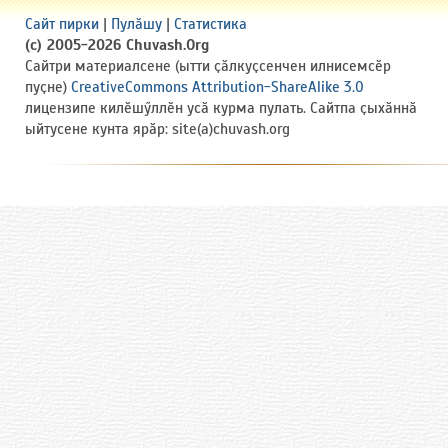
Сайт пирки
|
Пулӑшу
|
Статистика
(c) 2005-2026 Chuvash.Org
Сайтри материалсене (ытти ҫӑлкуҫсенчен илнисемсӗр
пуҫне)
CreativeCommons Attribution-ShareAlike 3.0
лицензипе килӗшӳллӗн усӑ курма пулать. Сайтпа ҫыхӑннӑ
ыйтусене кунта ярӑр: site(a)chuvash.org