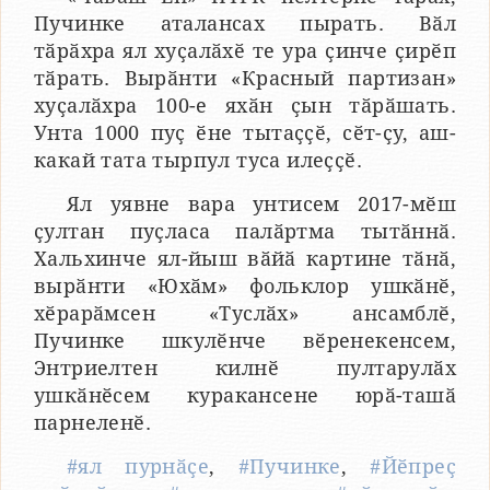
Пучинке аталансах пырать. Вӑл
тӑрӑхра ял хуҫалӑхӗ те ура ҫинче ҫирӗп
тӑрать. Вырӑнти «Красный партизан»
хуҫалӑхра 100-е яхӑн ҫын тӑрӑшать.
Унта 1000 пуҫ ӗне тытаҫҫӗ, сӗт-ҫу, аш-
какай тата тырпул туса илеҫҫӗ.
Ял уявне вара унтисем 2017-мӗш
ҫултан пуҫласа палӑртма тытӑннӑ.
Хальхинче ял-йыш вӑйӑ картине тӑнӑ,
вырӑнти «Юхӑм» фольклор ушкӑнӗ,
хӗрарӑмсен «Туслӑх» ансамблӗ,
Пучинке шкулӗнче вӗренекенсем,
Энтриелтен килнӗ пултарулӑх
ушкӑнӗсем куракансене юрӑ-ташӑ
парнеленӗ.
#ял пурнӑҫе
,
#Пучинке
,
#Йӗпреҫ