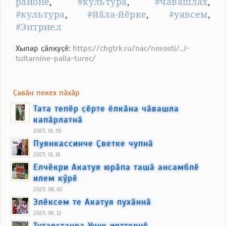
районӗ
,
#культура
,
#чӑвашлӑх
,
#культура
,
#йӑла-йӗрке
,
#уявсем
,
#Энтриел
Хыпар ҫӑлкуҫӗ:
https://chgtrk.ru/nac/novosti/...l-
tultarnine-palla-turec/
Ҫавӑн пекех пӑхӑр
Тата тепӗр ҫӗрте ёлкӑна чӑвашла
капӑрлатнӑ
2023, 01, 05
Пуянкассинче Ҫветке чупнӑ
2023, 01, 16
Елчӗкри Акатуя юрӑпа ташӑ ансамблӗ
илем кӳрӗ
2023, 06, 02
Элӗксем те Акатуя пухӑннӑ
2023, 06, 12
Тутарстанра Учук ирттернӗ