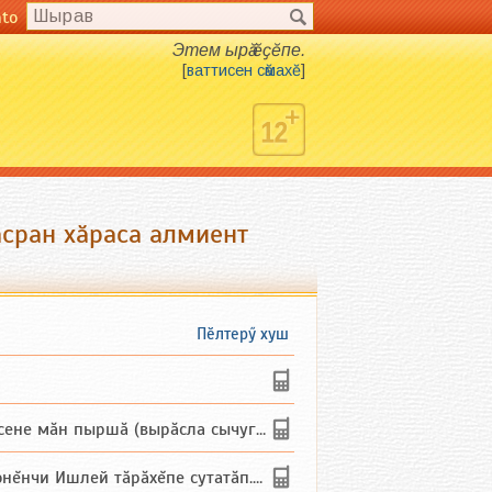
nto
Этем ырӑ ӗҫӗпе.
[
ваттисен сӑмахӗ
]
асран хӑраса алмиент
Пӗлтерӳ хуш
не мăн пыршă (вырăсла сычуг) ...
и Ишлей тăрăхĕпе сутатăп. Ха...