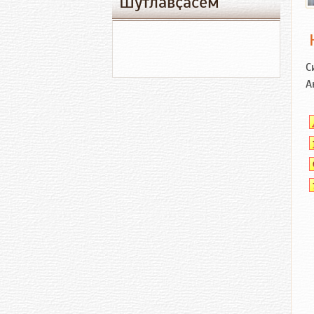
Шутлавҫӑсем
С
А