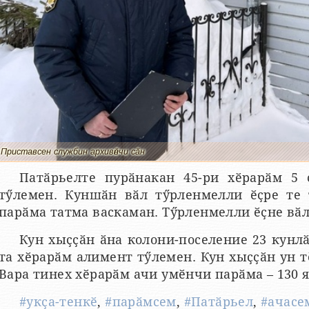
Приставсен службин архивӗнчи сӑн
Патӑрьелте пурӑнакан 45-ри хӗрарӑм 5
тӳлемен. Куншӑн вӑл тӳрленмелли ӗҫре те 
парӑма татма васкаман. Тӳрленмелли ӗҫне вӑл
Кун хыҫҫӑн ӑна колони-поселение 23 кунлӑ
та хӗрарӑм алимент тӳлемен. Кун хыҫҫӑн ун т
Вара тинех хӗрарӑм ачи умӗнчи парӑма – 130 я
#укҫа-тенкӗ
,
#парӑмсем
,
#Патӑрьел
,
#ачасе