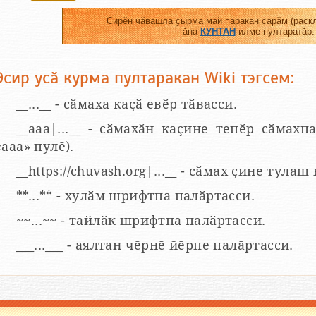
Сирӗн чӑвашла ҫырма май паракан сарӑм (раскл
ӑна
КУНТАН
илме пултаратӑр.
Эсир усӑ курма пултаракан Wiki тэгсем:
__...__ - сӑмаха каҫӑ евӗр тӑвасси.
__aaa|...__ - сӑмахӑн каҫине тепӗр сӑмахпа
«ааа» пулӗ).
__https://chuvash.org|...__ - сӑмах ҫине тулаш
**...** - хулӑм шрифтпа палӑртасси.
~~...~~ - тайлӑк шрифтпа палӑртасси.
___...___ - аялтан чӗрнӗ йӗрпе палӑртасси.