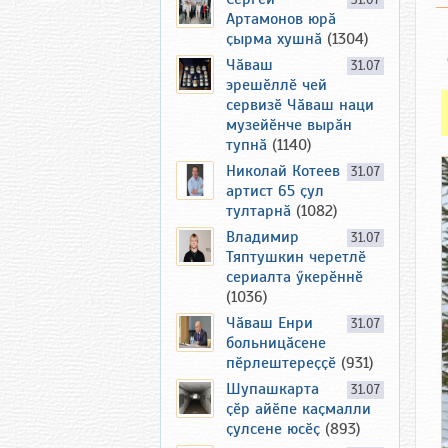
31.07
Артамонов юрӑ
ҫырма хушнӑ
(1304)
Чӑваш
31.07
эрешӗллӗ чей
сервизӗ Чӑваш наци
музейӗнче вырӑн
тупнӑ
(1140)
Николай Котеев
31.07
артист 65 ҫул
тултарнӑ
(1082)
Владимир
31.07
Тяптушкин черетлӗ
сериалта ӳкерӗннӗ
(1036)
Чӑваш Енри
31.07
больницӑсене
пӗрлештереҫҫӗ
(931)
Шупашкарта
31.07
ҫӗр айӗпе каҫмалли
ҫулсене юсӗҫ
(893)