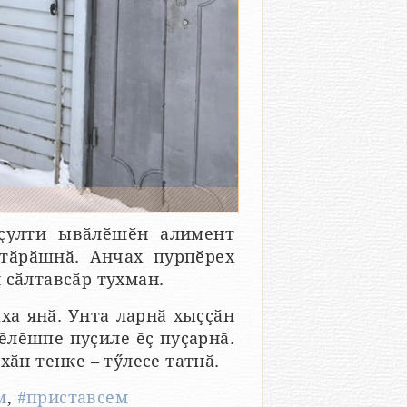
 ҫулти ывӑлӗшӗн алимент
тӑрӑшнӑ. Анчах пурпӗрех
 сӑлтавсӑр тухман.
ха янӑ. Унта ларнӑ хыҫҫӑн
ӗлӗшпе пуҫиле ӗҫ пуҫарнӑ.
хӑн тенке – тӳлесе татнӑ.
м
,
#приставсем