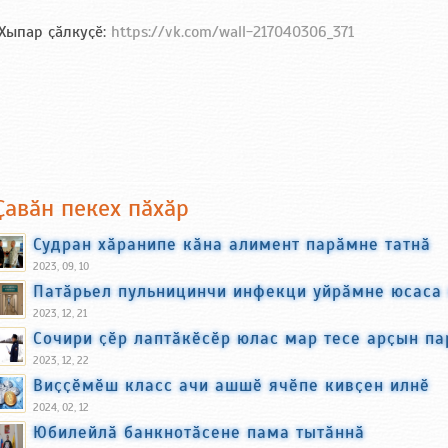
Хыпар ҫӑлкуҫӗ:
https://vk.com/wall-217040306_371
Ҫавӑн пекех пӑхӑр
Судран хӑранипе кӑна алимент парӑмне татнӑ
2023, 09, 10
Патӑрьел пульницинчи инфекци уйрӑмне юсаса
2023, 12, 21
Сочири ҫӗр лаптӑкӗсӗр юлас мар тесе арҫын па
2023, 12, 22
Виҫҫӗмӗш класс ачи ашшӗ ячӗпе кивҫен илнӗ
2024, 02, 12
Юбилейлӑ банкнотӑсене пама тытӑннӑ