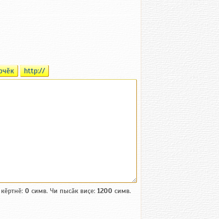
рчӗк
http://
 кӗртнӗ:
0
симв. Чи пысӑк виҫе:
1200
симв.