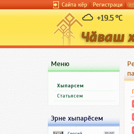
Сайта кӗр
|
Регистраци
|
Са
+19.5 °C
Меню
Р
п
Хыпарсем
Статьясем
Эрне хыпарӗсем
Сергей