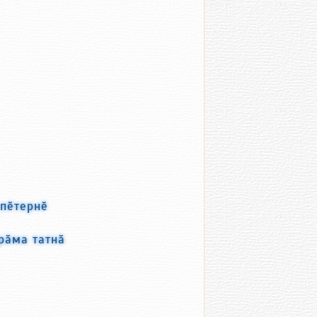
 пӗтернӗ
рӑма татнӑ