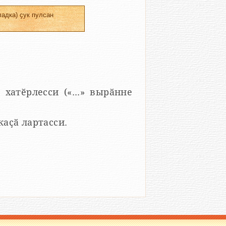
адка) ҫук пулсан
 хатӗрлесси («...» вырӑнне
 каҫӑ лартасси.