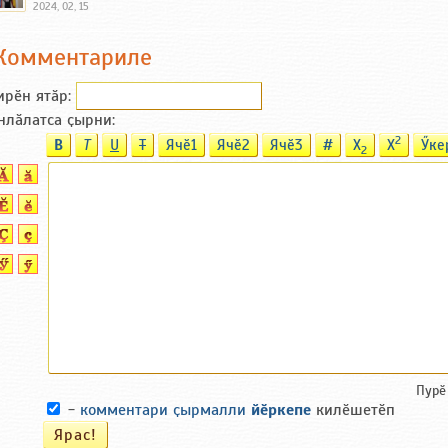
2024, 02, 15
Комментариле
ирӗн ятӑp:
нлӑлатса ҫырни:
2
B
T
U
T
Ячӗ1
Ячӗ2
Ячӗ3
#
X
X
Ӳке
2
Пурӗ
-
комментари ҫырмалли
йӗркепе
килӗшетӗп