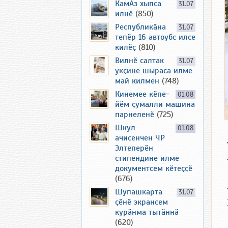
КамАз хыпса
31.07
илнӗ
(850)
Республикӑна
31.07
тепӗр 16 автоубс илсе
килӗҫ
(810)
Вилнӗ салтак
31.07
укҫине шыраса илме
май килмен
(748)
Кинемее кӗпе-
01.08
йӗм ҫумалли машина
парнеленӗ
(725)
Шкул
01.08
ачисенчен ЧР
Элтеперӗн
стипендине илме
документсем кӗтеҫҫӗ
(676)
Шупашкарта
31.07
ҫӗнӗ экрансем
курӑнма тытӑннӑ
(620)