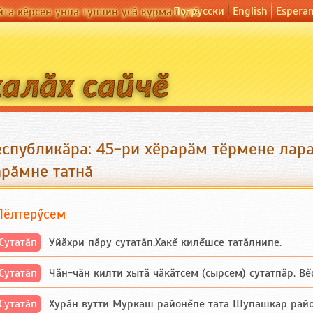
По-русски
English
Espera
йта кӗрсен унпа туллин усӑ курма пулӗ
еспубликӑра: 45-ри хӗрарӑм тӗрмене лар
арӑмне татнӑ
Пӗлтерӳсем
Сутатӑп
Уйăхри пăру сутатăп.Хакĕ килĕшсе татăлнипе.
Сутатӑп
Чăн-чăн килти хытă чăкăтсем (сырсем) сутатпăр. Вĕсе
Сутатӑп
Хурăн вутти Муркаш районĕпе тата Шупашкар районĕнч