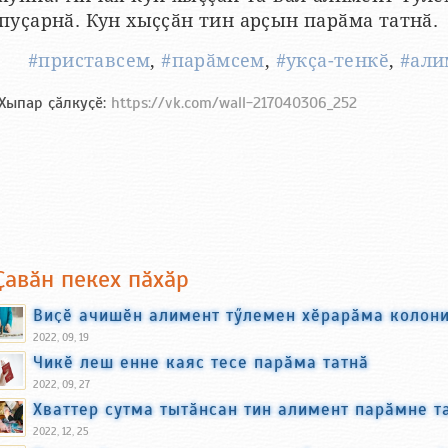
пуҫарнӑ. Кун хыҫҫӑн тин арҫын парӑма татнӑ.
#приставсем
,
#парӑмсем
,
#укҫа-тенкӗ
,
#али
Хыпар ҫӑлкуҫӗ:
https://vk.com/wall-217040306_252
Ҫавӑн пекех пӑхӑр
Виҫӗ ачишӗн алимент тӳлемен хӗрарӑма колони
2022, 09, 19
Чикӗ леш енне каяс тесе парӑма татнӑ
2022, 09, 27
Хваттер сутма тытӑнсан тин алимент парӑмне т
2022, 12, 25