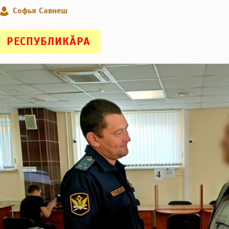
Софья Савнеш
РЕСПУБЛИКӐРА