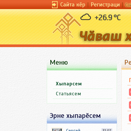
Сайта кӗр
|
Регистраци
|
Са
+26.9 °C
Меню
Р
Хыпарсем
Статьясем
Эрне хыпарӗсем
Сергей