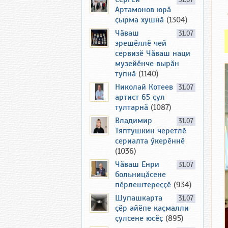
31.07
Артамонов юрӑ
ҫырма хушнӑ
(1304)
Чӑваш
31.07
эрешӗллӗ чей
сервизӗ Чӑваш наци
музейӗнче вырӑн
тупнӑ
(1140)
Николай Котеев
31.07
артист 65 ҫул
тултарнӑ
(1087)
Владимир
31.07
Тяптушкин черетлӗ
сериалта ӳкерӗннӗ
(1036)
Чӑваш Енри
31.07
больницӑсене
пӗрлештереҫҫӗ
(934)
Шупашкарта
31.07
ҫӗр айӗпе каҫмалли
ҫулсене юсӗҫ
(895)