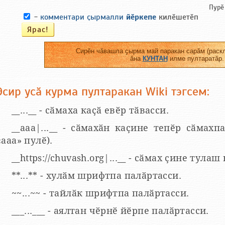
Пурӗ
-
комментари ҫырмалли
йӗркепе
килӗшетӗп
Сирӗн чӑвашла ҫырма май паракан сарӑм (раскл
ӑна
КУНТАН
илме пултаратӑр.
Эсир усӑ курма пултаракан Wiki тэгсем:
__...__ - сӑмаха каҫӑ евӗр тӑвасси.
__aaa|...__ - сӑмахӑн каҫине тепӗр сӑмахпа
«ааа» пулӗ).
__https://chuvash.org|...__ - сӑмах ҫине тулаш
**...** - хулӑм шрифтпа палӑртасси.
~~...~~ - тайлӑк шрифтпа палӑртасси.
___...___ - аялтан чӗрнӗ йӗрпе палӑртасси.