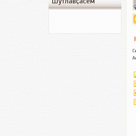
Шутлавҫӑсем
С
А