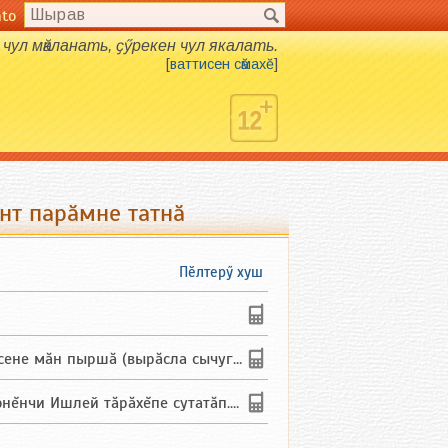
nto
чул мӑкланать, ҫӳрекен чул якалать.
[
ваттисен сӑмахӗ
]
нт парӑмне татнӑ
Пӗлтерӳ хуш
не мăн пыршă (вырăсла сычуг) ...
и Ишлей тăрăхĕпе сутатăп. Ха...