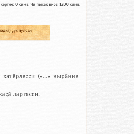
 кӗртнӗ:
0
симв. Чи пысӑк виҫе:
1200
симв.
адка) ҫук пулсан
 хатӗрлесси («...» вырӑнне
 каҫӑ лартасси.