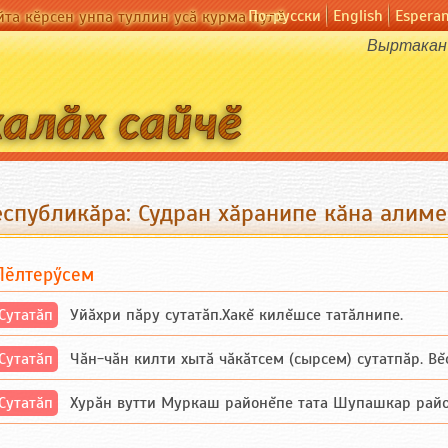
По-русски
English
Espera
йта кӗрсен унпа туллин усӑ курма пулӗ
Выртакан 
еспубликӑра: Судран хӑранипе кӑна алиме
Пӗлтерӳсем
Сутатӑп
Уйăхри пăру сутатăп.Хакĕ килĕшсе татăлнипе.
Сутатӑп
Чăн-чăн килти хытă чăкăтсем (сырсем) сутатпăр. Вĕсе
Сутатӑп
Хурăн вутти Муркаш районĕпе тата Шупашкар районĕнч