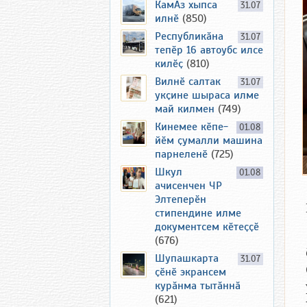
КамАз хыпса
31.07
илнӗ
(850)
Республикӑна
31.07
тепӗр 16 автоубс илсе
килӗҫ
(810)
Вилнӗ салтак
31.07
укҫине шыраса илме
май килмен
(749)
Кинемее кӗпе-
01.08
йӗм ҫумалли машина
парнеленӗ
(725)
Шкул
01.08
ачисенчен ЧР
Элтеперӗн
стипендине илме
документсем кӗтеҫҫӗ
(676)
Шупашкарта
31.07
ҫӗнӗ экрансем
курӑнма тытӑннӑ
(621)