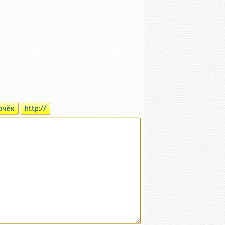
рчӗк
http://