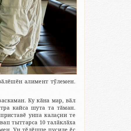
вӑлӗшӗн алимент тӳлемен.
аскаман. Ку кӑна мар, вӑл
нтра кайса шута та тӑман.
 приставӗ унпа калаҫни те
вап тыттарса 10 талӑклӑха
мен. Ун тӗлӗшпе пуҫиле ӗҫ