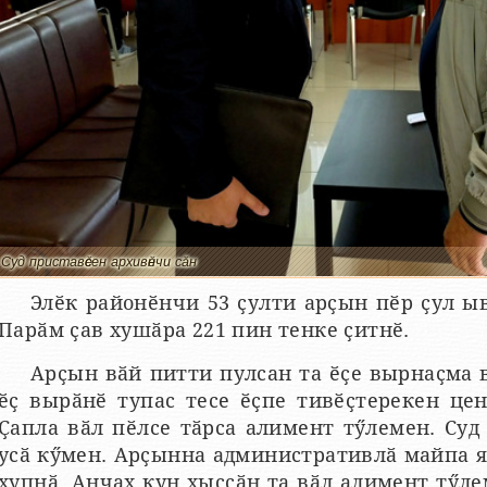
Суд приставӗсен архивӗнчи сӑн
Элӗк районӗнчи 53 ҫулти арҫын пӗр ҫул ы
Парӑм ҫав хушӑра 221 пин тенке ҫитнӗ.
Арҫын вӑй питти пулсан та ӗҫе вырнаҫма в
ӗҫ вырӑнӗ тупас тесе ӗҫпе тивӗҫтерекен це
Ҫапла вӑл пӗлсе тӑрса алимент тӳлемен. Суд
усӑ кӳмен. Арҫынна административлӑ майпа я
хупнӑ. Анчах кун хыҫҫӑн та вӑл алимент тӳле