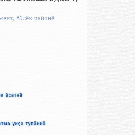
мент
,
#Элӗк районӗ
е ӑсатнӑ
атма укҫа тупӑннӑ