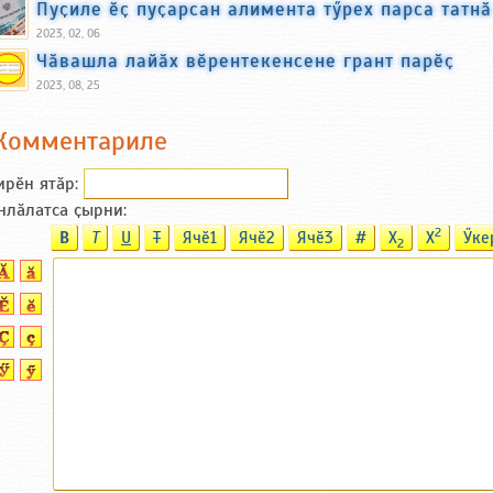
Пуҫиле ӗҫ пуҫарсан алимента тӳрех парса татнӑ
2023, 02, 06
Чӑвашла лайӑх вӗрентекенсене грант парӗҫ
2023, 08, 25
Комментариле
ирӗн ятӑp:
нлӑлатса ҫырни:
2
B
T
U
T
Ячӗ1
Ячӗ2
Ячӗ3
#
X
X
Ӳке
2