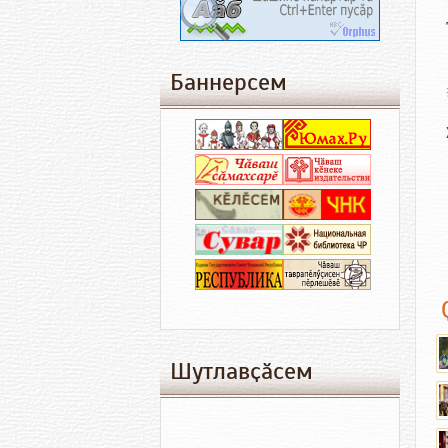
Баннерсем
Шутлавҫӑсем