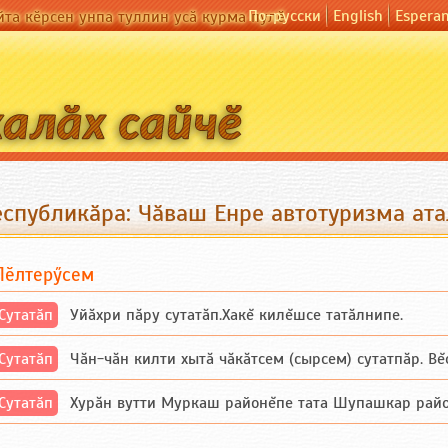
По-русски
English
Espera
йта кӗрсен унпа туллин усӑ курма пулӗ
еспубликӑра: Чӑваш Енре автотуризма ат
Пӗлтерӳсем
Сутатӑп
Уйăхри пăру сутатăп.Хакĕ килĕшсе татăлнипе.
Сутатӑп
Чăн-чăн килти хытă чăкăтсем (сырсем) сутатпăр. Вĕсе
Сутатӑп
Хурăн вутти Муркаш районĕпе тата Шупашкар районĕнч