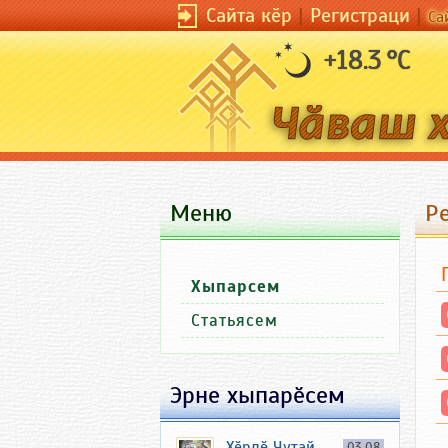
Сайта кӗр
|
Регистраци
|
Са
+18.3 °C
Меню
Р
Хыпарсем
Статьясем
Эрне хыпарӗсем
Хӗрлӗ Чутай