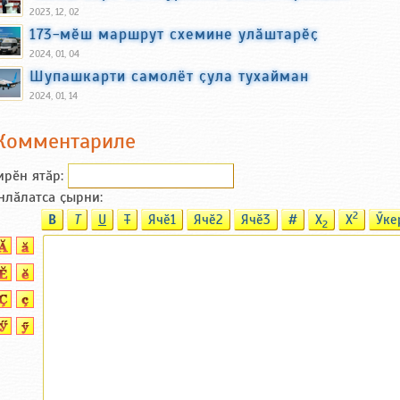
2023, 12, 02
173-мӗш маршрут схемине улӑштарӗҫ
2024, 01, 04
Шупашкарти самолёт ҫула тухайман
2024, 01, 14
Комментариле
ирӗн ятӑp:
нлӑлатса ҫырни:
2
B
T
U
T
Ячӗ1
Ячӗ2
Ячӗ3
#
X
X
Ӳке
2