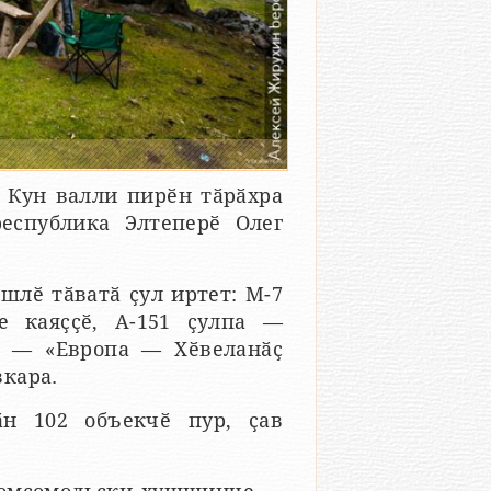
 Кун валли пирӗн тӑрӑхра
еспублика Элтеперӗ Олег
шлӗ тӑватӑ ҫул иртет: М-7
е каяҫҫӗ, А-151 ҫулпа —
а — «Европа — Хӗвеланӑҫ
кара.
ӑн 102 объекчӗ пур, ҫав