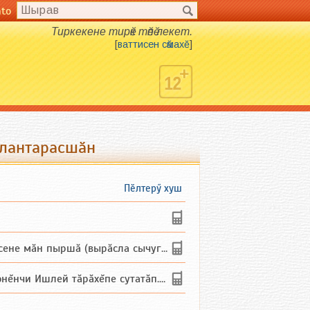
nto
Тиркекене тирӗк тӗпӗ лекет.
[
ваттисен сӑмахӗ
]
алантарасшӑн
Пӗлтерӳ хуш
не мăн пыршă (вырăсла сычуг) ...
и Ишлей тăрăхĕпе сутатăп. Ха...