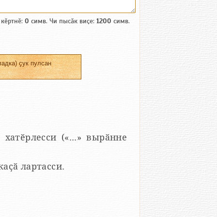
 кӗртнӗ:
0
симв. Чи пысӑк виҫе:
1200
симв.
адка) ҫук пулсан
 хатӗрлесси («...» вырӑнне
 каҫӑ лартасси.