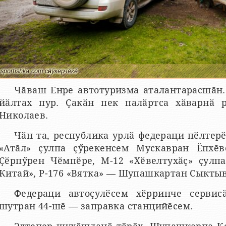
sportishka.com сӑнӳкерчӗкӗ
Чӑваш Енре автотуризма аталантарасшӑн.
йӑлтах пур. Ҫакӑн пек палӑртса хӑварнӑ р
Николаев.
Чӑн та, республика урлӑ федераци пӗлтерӗ
«Атӑл» ҫулпа ҫӳрекенсем Мускавран Ӗпхӗв
Ҫӗрпӳрен Чӗмпӗре, М-12 «Хӗвелтухӑҫ» ҫулп
Китай», Р-176 «Вятка» — Шупашкартан Сыктыв
Федераци автоҫулӗсем хӗрринче сервис
шутран 44-шӗ — заправка станцийӗсем.