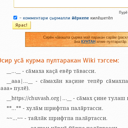
Пурӗ
-
комментари ҫырмалли
йӗркепе
килӗшетӗп
Сирӗн чӑвашла ҫырма май паракан сарӑм (раскл
ӑна
КУНТАН
илме пултаратӑр.
Эсир усӑ курма пултаракан Wiki тэгсем:
__...__ - сӑмаха каҫӑ евӗр тӑвасси.
__aaa|...__ - сӑмахӑн каҫине тепӗр сӑмахпа
«ааа» пулӗ).
__https://chuvash.org|...__ - сӑмах ҫине тулаш
**...** - хулӑм шрифтпа палӑртасси.
~~...~~ - тайлӑк шрифтпа палӑртасси.