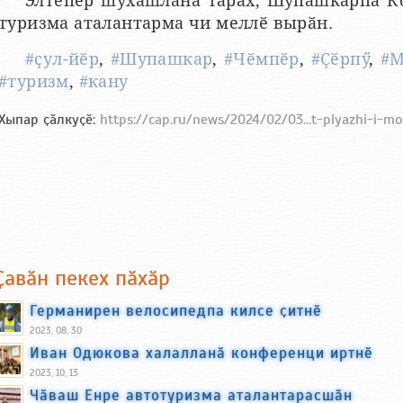
Элтепер шухӑшланӑ тӑрӑх, Шупашкарпа 
туризма аталантарма чи меллӗ вырӑн.
#ҫул-йӗр
,
#Шупашкар
,
#Чӗмпӗр
,
#Ҫӗрпӳ
,
#М
#туризм
,
#кану
Хыпар ҫӑлкуҫӗ:
https://cap.ru/news/2024/02/03...t-plyazhi-i-m
Ҫавӑн пекех пӑхӑр
Германирен велосипедпа килсе ҫитнӗ
2023, 08, 30
Иван Одюкова халалланӑ конференци иртнӗ
2023, 10, 13
Чӑваш Енре автотуризма аталантарасшӑн