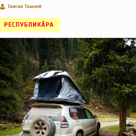
Таисия Ташней
РЕСПУБЛИКӐРА