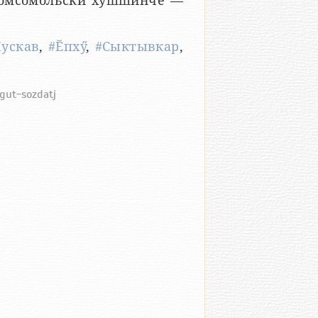
Комсомольски хушшинче —
ускав
,
#Ӗпхӳ
,
#Сыктывкар
,
ogut-sozdatj