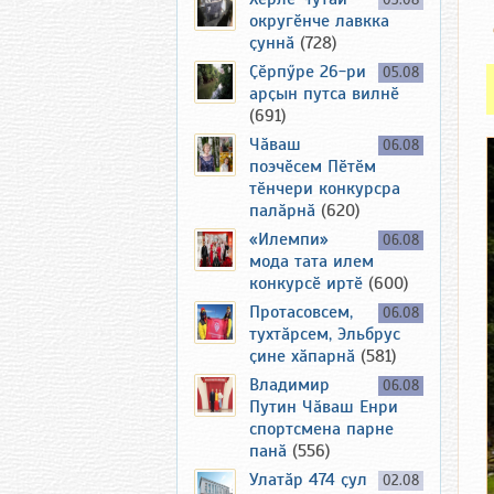
03.08
округӗнче лавкка
ҫуннӑ
(728)
Ҫӗрпӳре 26-ри
05.08
арҫын путса вилнӗ
(691)
Чӑваш
06.08
поэчӗсем Пӗтӗм
тӗнчери конкурсра
палӑрнӑ
(620)
«Илемпи»
06.08
мода тата илем
конкурсӗ иртӗ
(600)
Протасовсем,
06.08
тухтӑрсем, Эльбрус
ҫине хӑпарнӑ
(581)
Владимир
06.08
Путин Чӑваш Енри
спортсмена парне
панӑ
(556)
Улатӑр 474 ҫул
02.08