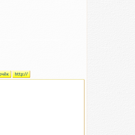
рчӗк
http://