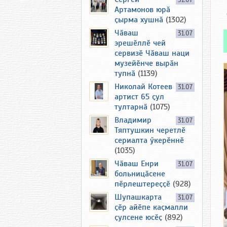
31.07
Артамонов юрӑ
ҫырма хушнӑ
(1302)
Чӑваш
31.07
эрешӗллӗ чей
сервизӗ Чӑваш наци
музейӗнче вырӑн
тупнӑ
(1139)
Николай Котеев
31.07
артист 65 ҫул
тултарнӑ
(1075)
Владимир
31.07
Тяптушкин черетлӗ
сериалта ӳкерӗннӗ
(1035)
Чӑваш Енри
31.07
больницӑсене
пӗрлештереҫҫӗ
(928)
Шупашкарта
31.07
ҫӗр айӗпе каҫмалли
ҫулсене юсӗҫ
(892)