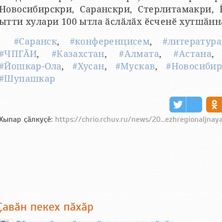
Новосибирскри, Саранскри, Стерлитамакри,
ытти хулари 100 ытла ӑслӑлӑх ӗсченӗ хутшӑнн
#Саранск
,
#конференцисем
,
#литература
#ЧПГӐИ
,
#Казахстан
,
#Алмата
,
#Астана
#Йошкар-Ола
,
#Хусан
,
#Мускав
,
#Новосибир
#Шупашкар
Хыпар ҫӑлкуҫӗ:
https://chrio.rchuv.ru/news/20...ezhregionaljna
Ҫавӑн пекех пӑхӑр