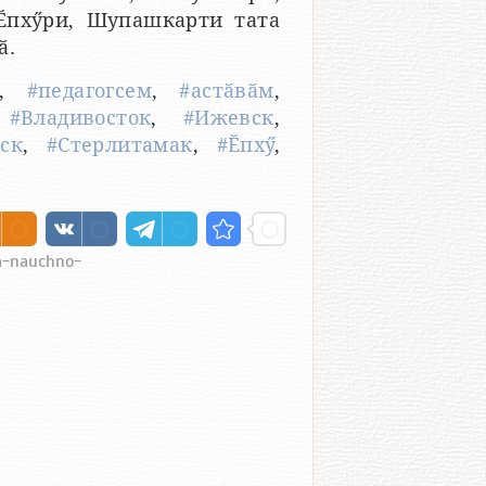
 Ӗпхӳри, Шупашкарти тата
ӑ.
,
#педагогсем
,
#астӑвӑм
,
,
#Владивосток
,
#Ижевск
,
ск
,
#Стерлитамак
,
#Ӗпхӳ
,
ya-nauchno-