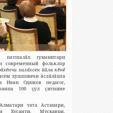
ш патшалӑх гуманитари
 и современный фольклор
ӑхӗнчи халӑхсен йӑла кӗнӗ
онсем хушшинчи ӑслӑлӑхпа
а Иван Одюков педагог,
ӑранпа 100 ҫул ҫитнине
Алматари тата Астанари,
ри Хусанти, Мускаври,