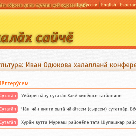
По-русски
English
Espera
йта кӗрсен унпа туллин усӑ курма пулӗ
ультура: Иван Одюкова халалланӑ конфер
Пӗлтерӳсем
Сутатӑп
Уйăхри пăру сутатăп.Хакĕ килĕшсе татăлнипе.
Сутатӑп
Чăн-чăн килти хытă чăкăтсем (сырсем) сутатпăр. Вĕсе
Сутатӑп
Хурăн вутти Муркаш районĕпе тата Шупашкар районĕнч