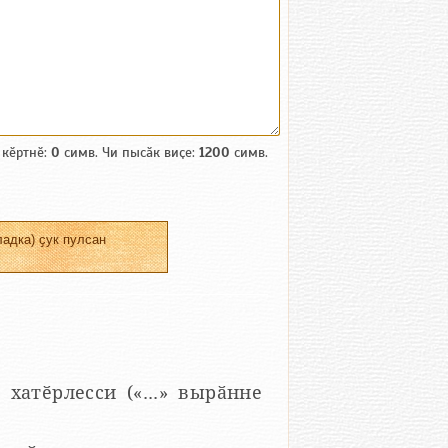
 кӗртнӗ:
0
симв. Чи пысӑк виҫе:
1200
симв.
адка) ҫук пулсан
 хатӗрлесси («...» вырӑнне