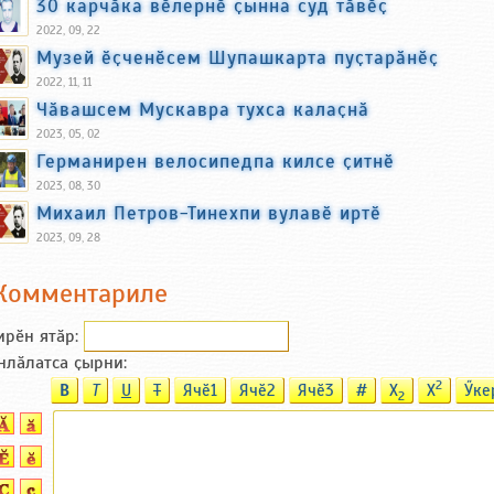
30 карчӑка вӗлернӗ ҫынна суд тӑвӗҫ
2022, 09, 22
Музей ӗҫченӗсем Шупашкарта пуҫтарӑнӗҫ
2022, 11, 11
Чӑвашсем Мускавра тухса калаҫнӑ
2023, 05, 02
Германирен велосипедпа килсе ҫитнӗ
2023, 08, 30
Михаил Петров-Тинехпи вулавӗ иртӗ
2023, 09, 28
Комментариле
ирӗн ятӑp:
нлӑлатса ҫырни:
2
B
T
U
T
Ячӗ1
Ячӗ2
Ячӗ3
#
X
X
Ӳке
2