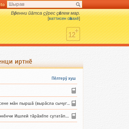
nto
Вӗренни йӑтса ҫӳрес ҫӗклем мар.
[
ваттисен сӑмахӗ
]
енци иртнӗ
Пӗлтерӳ хуш
не мăн пыршă (вырăсла сычуг) ...
и Ишлей тăрăхĕпе сутатăп. Ха...