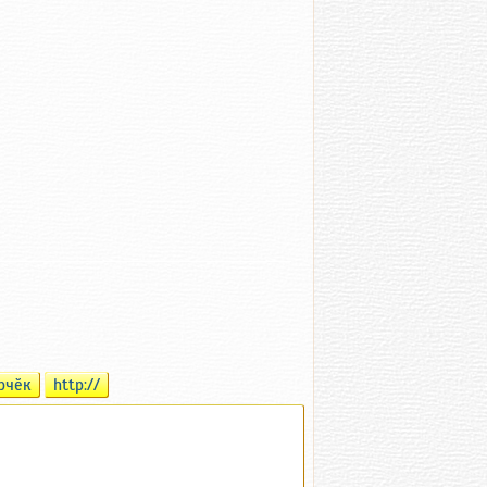
рчӗк
http://