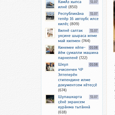
КамАз хыпса
31.07
илнӗ
(850)
Республикӑна
31.07
тепӗр 16 автоубс илсе
килӗҫ
(809)
Вилнӗ салтак
31.07
укҫине шыраса илме
май килмен
(744)
Кинемее кӗпе-
01.08
йӗм ҫумалли машина
парнеленӗ
(722)
Шкул
01.08
ачисенчен ЧР
Элтеперӗн
стипендине илме
документсем кӗтеҫҫӗ
(674)
Шупашкарта
31.07
ҫӗнӗ экрансем
курӑнма тытӑннӑ
(618)