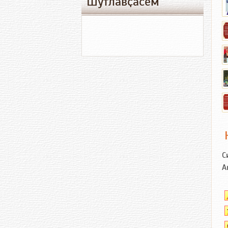
Шутлавҫӑсем
С
А