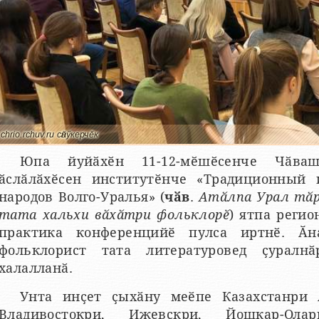
chrio.rchuv.ru сӑнӳкерчӗк
Юпа йуйӑхӗн 11-12-мӗшӗсенче Чӑва
ӑслӑлӑхӗсен институтӗнче «Традиционный
народов Волго-Уралья» (
чӑв
.
Атӑлпа Урал тӑр
тата хальхи вӑхӑтри фольклорӗ
) ятпа реги
практика конференцийӗ пулса иртнӗ. Ӑн
фольклорист тата литературовед ҫуралн
халалланӑ.
Унта инҫет ҫыхӑну меӗпе Казахстанри 
Владивостокри, Ижевскри, Йошкар-Ола