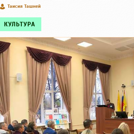
Таисия Ташней
КУЛЬТУРА