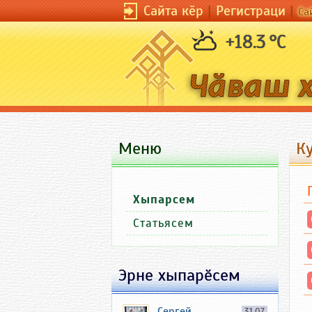
Сайта кӗр
|
Регистраци
|
Са
+18.3 °C
Меню
К
Хыпарсем
Статьясем
Эрне хыпарӗсем
Сергей