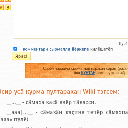
Пурӗ
-
комментари ҫырмалли
йӗркепе
килӗшетӗп
Сирӗн чӑвашла ҫырма май паракан сарӑм (раскл
ӑна
КУНТАН
илме пултаратӑр.
Эсир усӑ курма пултаракан Wiki тэгсем:
__...__ - сӑмаха каҫӑ евӗр тӑвасси.
__aaa|...__ - сӑмахӑн каҫине тепӗр сӑмахпа
«ааа» пулӗ).