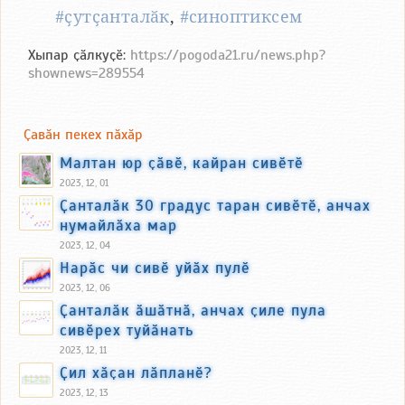
#ҫутҫанталӑк
,
#синоптиксем
Хыпар ҫӑлкуҫӗ:
https://pogoda21.ru/news.php?
shownews=289554
Ҫавӑн пекех пӑхӑр
Малтан юр ҫӑвӗ, кайран сивӗтӗ
2023, 12, 01
Ҫанталӑк 30 градус таран сивӗтӗ, анчах
нумайлӑха мар
2023, 12, 04
Нарӑс чи сивӗ уйӑх пулӗ
2023, 12, 06
Ҫанталӑк ӑшӑтнӑ, анчах ҫиле пула
сивӗрех туйӑнать
2023, 12, 11
Ҫил хӑҫан лӑпланӗ?
2023, 12, 13