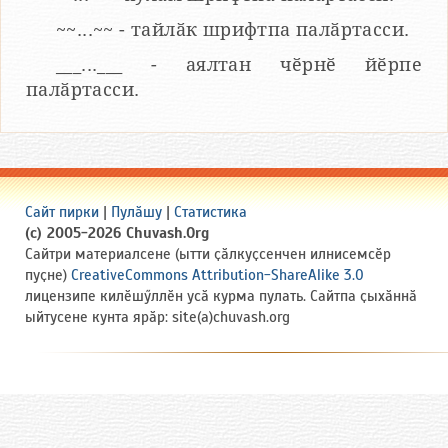
~~...~~ - тайлӑк шрифтпа палӑртасси.
___...___ - аялтан чӗрнӗ йӗрпе
палӑртасси.
Сайт пирки
|
Пулӑшу
|
Статистика
(c) 2005-2026 Chuvash.Org
Сайтри материалсене (ытти ҫӑлкуҫсенчен илнисемсӗр
пуҫне)
CreativeCommons Attribution-ShareAlike 3.0
лицензипе килӗшӳллӗн усӑ курма пулать. Сайтпа ҫыхӑннӑ
ыйтусене кунта ярӑр: site(a)chuvash.org