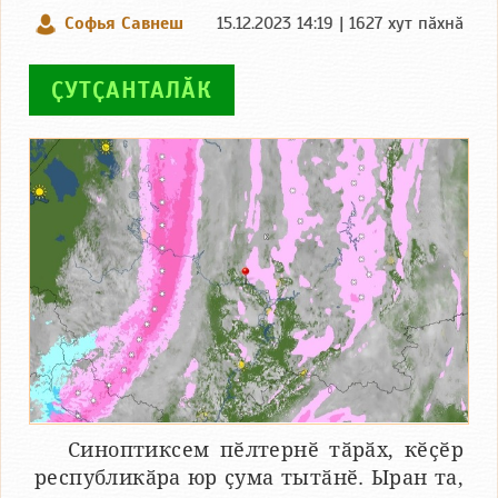
Софья Савнеш
15.12.2023 14:19 | 1627 хут пӑхнӑ
ҪУТҪАНТАЛӐК
Синоптиксем пӗлтернӗ тӑрӑх, кӗҫӗр
республикӑра юр ҫума тытӑнӗ. Ыран та,