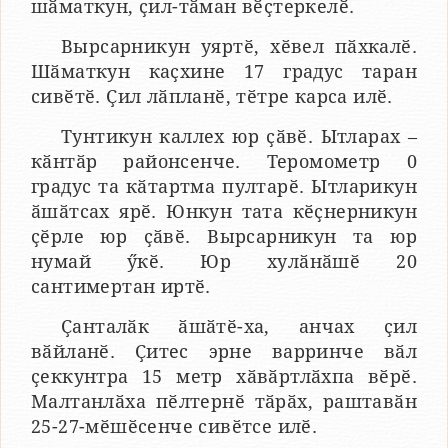
шӑматкун, ҫил-тӑман вӗҫтеркелӗ.
Вырсарникун уяртӗ, хӗвел пӑхкалӗ.
Шӑматкун каҫхине 17 градус таран
сивӗтӗ. Ҫил лӑпланӗ, тӗтре карса илӗ.
Тунтикун каллех юр ҫӑвӗ. Ытларах –
кӑнтӑр районсенче. Теромометр 0
градус та кӑтартма пултарӗ. Ытларикун
ӑшӑтсах ярӗ. Юнкун тата кӗҫнерникун
ҫӗрле юр ҫӑвӗ. Вырсарникун та юр
нумай ӳкӗ. Юр хулӑнӑшӗ 20
сантимертан иртӗ.
Ҫанталӑк ӑшӑтӗ-ха, анчах ҫил
вӑйланӗ. Ҫитес эрне варринче вӑл
ҫеккунтра 15 метр хӑвӑртлӑхпа вӗрӗ.
Малтанлӑха пӗлтернӗ тӑрӑх, раштавӑн
25-27-мӗшӗсенче сивӗтсе илӗ.