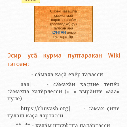
Сирӗн чӑвашла
ҫырма май
паракан сарӑм
(раскладка) ҫук
пулсан ӑна
КУНТАН
илме
пултаратӑр.
Эсир усӑ курма пултаракан Wiki
тэгсем:
__...__ - сӑмаха каҫӑ евӗр тӑвасси.
__aaa|...__ - сӑмахӑн каҫине тепӗр
сӑмахпа хатӗрлесси («...» вырӑнне «ааа»
пулӗ).
__https://chuvash.org|...__ - сӑмах ҫине
тулаш каҫӑ лартасси.
**...** - хулӑм шрифтпа палӑртасси.