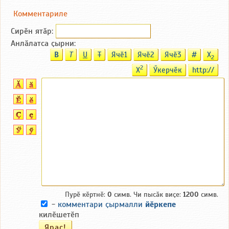
Комментариле
Сирӗн ятӑp:
Анлӑлатса ҫырни:
B
T
U
T
Ячӗ1
Ячӗ2
Ячӗ3
#
X
2
2
X
Ӳкерчӗк
http://
Пурӗ кӗртнӗ:
0
симв. Чи пысӑк виҫе:
1200
симв.
-
комментари ҫырмалли
йӗркепе
килӗшетӗп