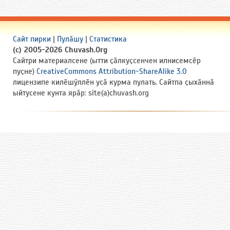
Сайт пирки
|
Пулӑшу
|
Статистика
(c) 2005-2026 Chuvash.Org
Сайтри материалсене (ытти ҫӑлкуҫсенчен илнисемсӗр
пуҫне)
CreativeCommons Attribution-ShareAlike 3.0
лицензипе килӗшӳллӗн усӑ курма пулать. Сайтпа ҫыхӑннӑ
ыйтусене кунта ярӑр: site(a)chuvash.org