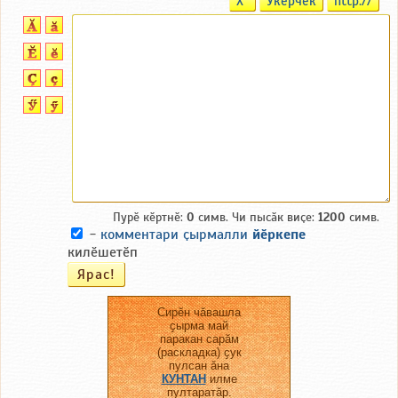
X
Ӳкерчӗк
http://
Пурӗ кӗртнӗ:
0
симв. Чи пысӑк виҫе:
1200
симв.
-
комментари ҫырмалли
йӗркепе
килӗшетӗп
Сирӗн чӑвашла
ҫырма май
паракан сарӑм
(раскладка) ҫук
пулсан ӑна
КУНТАН
илме
пултаратӑр.