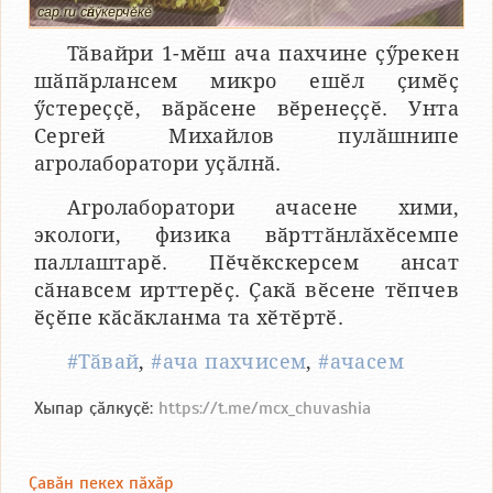
cap.ru сӑнӳкерчӗкӗ
Тӑвайри 1-мӗш ача пахчине ҫӳрекен
шӑпӑрлансем микро ешӗл ҫимӗҫ
ӳстереҫҫӗ, вӑрӑсене вӗренеҫҫӗ. Унта
Сергей Михайлов пулӑшнипе
агролаборатори уҫӑлнӑ.
Агролаборатори ачасене хими,
экологи, физика вӑрттӑнлӑхӗсемпе
паллаштарӗ. Пӗчӗкскерсем ансат
сӑнавсем ирттерӗҫ. Ҫакӑ вӗсене тӗпчев
ӗҫӗпе кӑсӑкланма та хӗтӗртӗ.
#Тӑвай
,
#ача пахчисем
,
#ачасем
Хыпар ҫӑлкуҫӗ:
https://t.me/mcx_chuvashia
Ҫавӑн пекех пӑхӑр