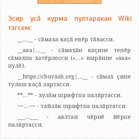
Эсир усӑ курма пултаракан Wiki
тэгсем:
__...__ - сӑмаха каҫӑ евӗр тӑвасси.
__aaa|...__ - сӑмахӑн каҫине тепӗр
сӑмахпа хатӗрлесси («...» вырӑнне «ааа»
пулӗ).
__https://chuvash.org|...__ - сӑмах ҫине
тулаш каҫӑ лартасси.
**...** - хулӑм шрифтпа палӑртасси.
~~...~~ - тайлӑк шрифтпа палӑртасси.
___...___ - аялтан чӗрнӗ йӗрпе
палӑртасси.