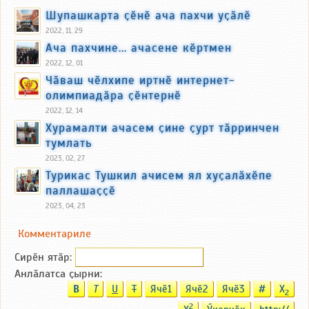
Шупашкарта ҫӗнӗ ача пахчи уҫӑлӗ
2022, 11, 29
Ача пахчине... ачасене кӗртмен
2022, 12, 01
Чӑваш чӗлхипе иртнӗ интернет-
олимпиадӑра ҫӗнтернӗ
2022, 12, 14
Хурамалти ачасем ҫине ҫурт тӑрринчен
тумлать
2023, 02, 27
Турикас Тушкил ачисем ял хуҫалӑхӗпе
паллашаҫҫӗ
2023, 04, 23
Комментариле
Сирӗн ятӑp:
Анлӑлатса ҫырни:
B
T
U
T
Ячӗ1
Ячӗ2
Ячӗ3
#
X
2
2