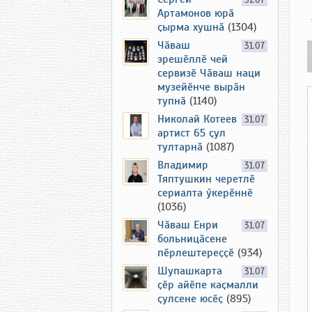
31.07
Артамонов юрӑ
ҫырма хушнӑ
(1304)
Чӑваш
31.07
эрешӗллӗ чей
сервизӗ Чӑваш наци
музейӗнче вырӑн
тупнӑ
(1140)
Николай Котеев
31.07
артист 65 ҫул
тултарнӑ
(1087)
Владимир
31.07
Тяптушкин черетлӗ
сериалта ӳкерӗннӗ
(1036)
Чӑваш Енри
31.07
больницӑсене
пӗрлештереҫҫӗ
(934)
Шупашкарта
31.07
ҫӗр айӗпе каҫмалли
ҫулсене юсӗҫ
(895)