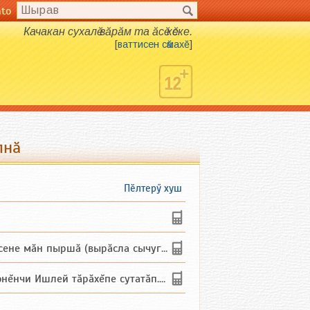
nto
Качакан сухалӗ вӑрӑм та ӑсӗ кӗске.
[
ваттисен сӑмахӗ
]
лнӑ
Пӗлтерӳ хуш
не мăн пыршă (вырăсла сычуг) ...
и Ишлей тăрăхĕпе сутатăп. Ха...