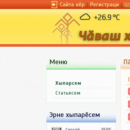
Сайта кӗр
|
Регистраци
|
Са
+26.9 °C
Меню
П
Хыпарсем
Статьясем
Эрне хыпарӗсем
Сергей