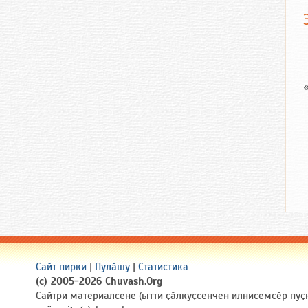
Сайт пирки
|
Пулӑшу
|
Статистика
(c) 2005-2026 Chuvash.Org
Сайтри материалсене (ытти ҫӑлкуҫсенчен илнисемсӗр пуҫ