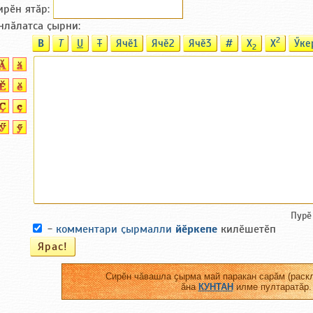
ирӗн ятӑp:
нлӑлатса ҫырни:
2
B
T
U
T
Ячӗ1
Ячӗ2
Ячӗ3
#
X
X
Ӳке
2
Пурӗ
-
комментари ҫырмалли
йӗркепе
килӗшетӗп
Сирӗн чӑвашла ҫырма май паракан сарӑм (раскл
ӑна
КУНТАН
илме пултаратӑр.