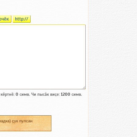
рчӗк
http://
 кӗртнӗ:
0
симв. Чи пысӑк виҫе:
1200
симв.
адка) ҫук пулсан