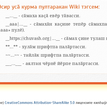
Эсир усӑ курма пултаракан Wiki тэгсем:
__...__ - сӑмаха каҫӑ евӗр тӑвасси.
__aaa|...__ - сӑмахӑн каҫине тепӗр сӑмахпа
«ааа» пулӗ).
__https://chuvash.org|...__ - сӑмах ҫине тулаш
**...** - хулӑм шрифтпа палӑртасси.
~~...~~ - тайлӑк шрифтпа палӑртасси.
___...___ - аялтан чӗрнӗ йӗрпе палӑртасси.
не)
CreativeCommons Attribution-ShareAlike 3.0
лицензипе килӗшӳлл