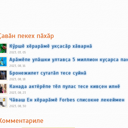
Ҫавӑн пекех пӑхӑр
Кӳршӗ хӗрарӑмӗ укҫасӑр хӑварнӑ
2023, 03, 05
Арӑмӗпе упӑшки ултавҫа 5 миллион куҫарса па
2023, 08, 16
Бронежилет сутатӑп тесе суйнӑ
2023, 08, 18
Канада актёрӗпе тӗл пулас тесе кивҫен илнӗ
2023, 08, 23
Чӑваш Ен хӗрарӑмӗ Forbes списокне лекеймен
2023, 08, 30
Комментариле