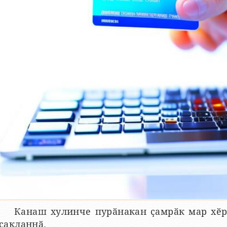
Канаш хулинче пурӑнакан ҫамрӑк мар хӗр
ҫакланнӑ.