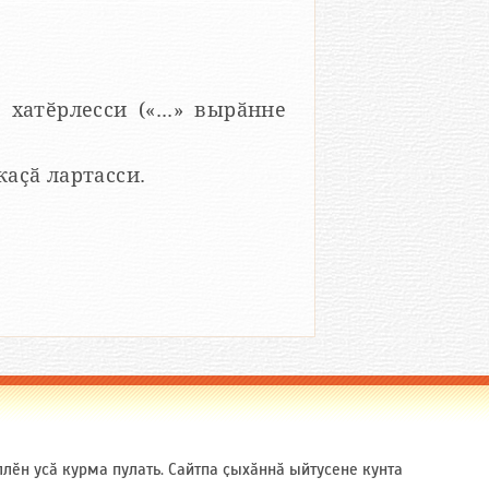
 хатӗрлесси («...» вырӑнне
 каҫӑ лартасси.
ӗн усӑ курма пулать. Сайтпа ҫыхӑннӑ ыйтусене кунта