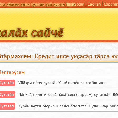
По-русски
English
Espera
йта кӗрсен унпа туллин усӑ курма пулӗ
ӑтӑрмахсем: Кредит илсе укҫасӑр тӑрса ю
Пӗлтерӳсем
Сутатӑп
Уйăхри пăру сутатăп.Хакĕ килĕшсе татăлнипе.
Сутатӑп
Чăн-чăн килти хытă чăкăтсем (сырсем) сутатпăр. Вĕсе
Сутатӑп
Хурăн вутти Муркаш районĕпе тата Шупашкар районĕнч