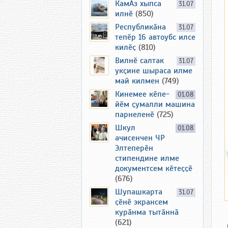
КамАз хыпса
31.07
илнӗ
(850)
Республикӑна
31.07
тепӗр 16 автоубс илсе
килӗҫ
(810)
Вилнӗ салтак
31.07
укҫине шыраса илме
май килмен
(749)
Кинемее кӗпе-
01.08
йӗм ҫумалли машина
парнеленӗ
(725)
Шкул
01.08
ачисенчен ЧР
Элтеперӗн
стипендине илме
документсем кӗтеҫҫӗ
(676)
Шупашкарта
31.07
ҫӗнӗ экрансем
курӑнма тытӑннӑ
(621)