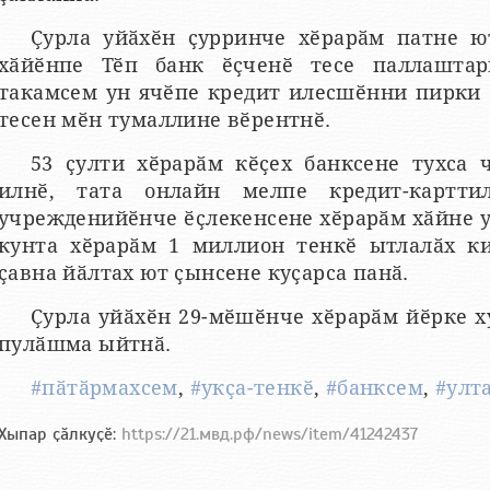
Ҫурла уйӑхӗн ҫурринче хӗрарӑм патне ю
хӑйӗнпе Тӗп банк ӗҫченӗ тесе паллаштар
такамсем ун ячӗпе кредит илесшӗнни пирки 
тесен мӗн тумаллине вӗрентнӗ.
53 ҫулти хӗрарӑм кӗҫех банксене тухса 
илнӗ, тата онлайн мелпе кредит-картти
учрежденийӗнче ӗҫлекенсене хӗрарӑм хӑйне у
кунта хӗрарӑм 1 миллион тенкӗ ытлалӑх ки
ҫавна йӑлтах ют ҫынсене куҫарса панӑ.
Ҫурла уйӑхӗн 29-мӗшӗнче хӗрарӑм йӗрке х
пулӑшма ыйтнӑ.
#пӑтӑрмахсем
,
#укҫа-тенкӗ
,
#банксем
,
#улт
Хыпар ҫӑлкуҫӗ:
https://21.мвд.рф/news/item/41242437