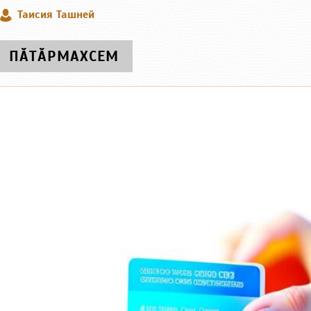
Таисия Ташней
ПӐТӐРМАХСЕМ