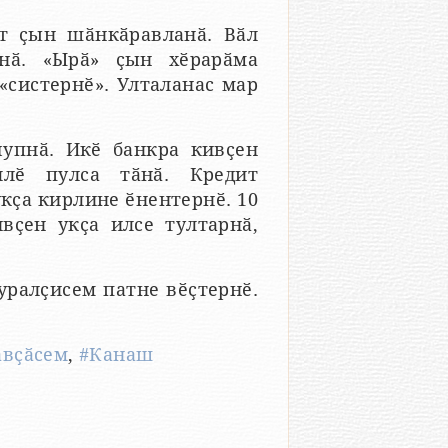
т ҫын шӑнкӑравланӑ. Вӑл
нӑ. «Ырӑ» ҫын хӗрарӑма
«систернӗ». Улталанас мар
чупнӑ. Икӗ банкра кивҫен
ллӗ пулса тӑнӑ. Кредит
кҫа кирлине ӗнентернӗ. 10
вҫен укҫа илсе тултарнӑ,
уралҫисем патне вӗҫтернӗ.
авҫӑсем
,
#Канаш