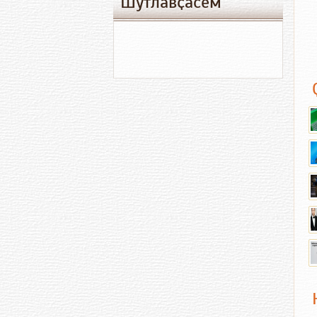
Шутлавҫӑсем