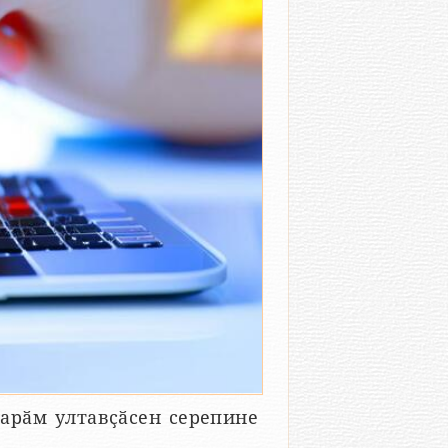
арӑм ултавҫӑсен серепине