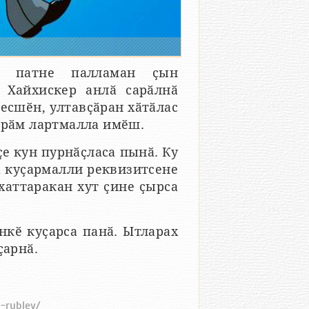
н патне палламан ҫын
 Хайхискер анлӑ сарӑлнӑ
есшӗн, ултавҫӑран хӑтӑлас
арӑм лартмалла имӗш.
е кун пурнӑҫласа пынӑ. Ку
ҫа куҫармалли реквизитсене
хаттаракан хут ҫине ҫырса
кӗ куҫарса панӑ. Ытларах
ҫарнӑ.
v-rubley/