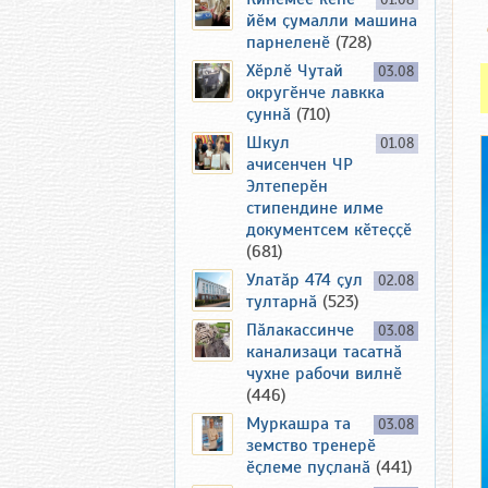
01.08
йӗм ҫумалли машина
парнеленӗ
(728)
Хӗрлӗ Чутай
03.08
округӗнче лавкка
ҫуннӑ
(710)
Шкул
01.08
ачисенчен ЧР
Элтеперӗн
стипендине илме
документсем кӗтеҫҫӗ
(681)
Улатӑр 474 ҫул
02.08
тултарнӑ
(523)
Пӑлакассинче
03.08
канализаци тасатнӑ
чухне рабочи вилнӗ
(446)
Муркашра та
03.08
земство тренерӗ
ӗҫлеме пуҫланӑ
(441)