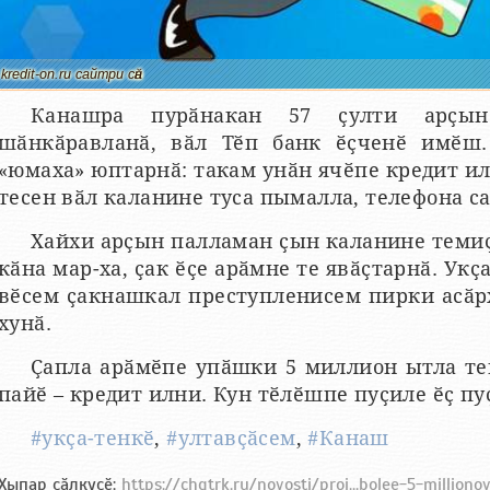
kredit-on.ru сайтри сӑн
Канашра пурӑнакан 57 ҫулти арҫы
шӑнкӑравланӑ, вӑл Тӗп банк ӗҫченӗ имӗш.
«юмаха» юптарнӑ: такам унӑн ячӗпе кредит ил
тесен вӑл каланине туса пымалла, телефона с
Хайхи арҫын палламан ҫын каланине темиҫ
кӑна мар-ха, ҫак ӗҫе арӑмне те явӑҫтарнӑ. Ук
вӗсем ҫакнашкал преступленисем пирки асӑр
хунӑ.
Ҫапла арӑмӗпе упӑшки 5 миллион ытла тен
пайӗ – кредит илни. Кун тӗлӗшпе пуҫиле ӗҫ пу
#укҫа-тенкӗ
,
#ултавҫӑсем
,
#Канаш
Хыпар ҫӑлкуҫӗ:
https://chgtrk.ru/novosti/proi...bolee-5-milliono