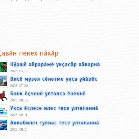
Ҫавӑн пекех пӑхӑр
Кӳршӗ хӗрарӑмӗ укҫасӑр хӑварнӑ
2023, 03, 05
Виҫӗ музея ҫӗнетме укҫа уйӑрӗҫ
2023, 07, 28
Банк ӗҫченӗ ултавҫа ӗненнӗ
2023, 08, 08
Укҫа ӗҫлесе илес тесе улталаннӑ
2023, 08, 11
Авиабилет туянас тесе улталаннӑ
2023, 08, 14