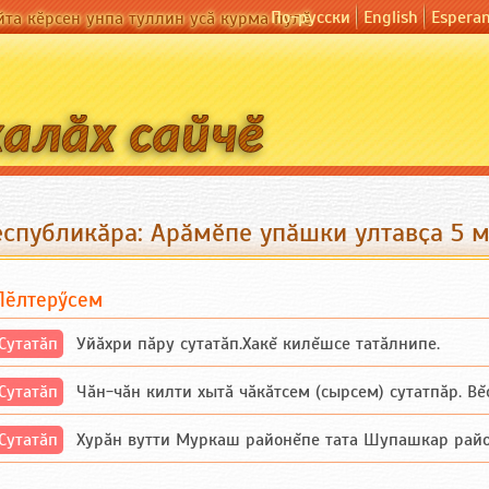
По-русски
English
Espera
йта кӗрсен унпа туллин усӑ курма пулӗ
еспубликӑра: Арӑмӗпе упӑшки ултавҫа 5 
Пӗлтерӳсем
Сутатӑп
Уйăхри пăру сутатăп.Хакĕ килĕшсе татăлнипе.
Сутатӑп
Чăн-чăн килти хытă чăкăтсем (сырсем) сутатпăр. Вĕсе
Сутатӑп
Хурăн вутти Муркаш районĕпе тата Шупашкар районĕнч