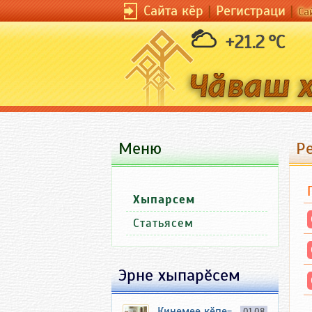
Сайта кӗр
|
Регистраци
|
Са
+21.2 °C
Меню
Р
Хыпарсем
Статьясем
Эрне хыпарӗсем
Кинемее кӗпе-