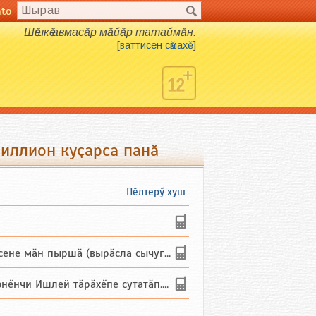
nto
Шӗшкӗ авмасӑр мӑйӑр татаймӑн.
[
ваттисен сӑмахӗ
]
миллион куҫарса панӑ
Пӗлтерӳ хуш
не мăн пыршă (вырăсла сычуг) ...
и Ишлей тăрăхĕпе сутатăп. Ха...