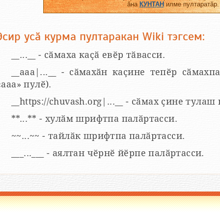
ӑна
КУНТАН
илме пултаратӑр.
Эсир усӑ курма пултаракан Wiki тэгсем:
__...__ - сӑмаха каҫӑ евӗр тӑвасси.
__aaa|...__ - сӑмахӑн каҫине тепӗр сӑмахпа
«ааа» пулӗ).
__https://chuvash.org|...__ - сӑмах ҫине тулаш
**...** - хулӑм шрифтпа палӑртасси.
~~...~~ - тайлӑк шрифтпа палӑртасси.
___...___ - аялтан чӗрнӗ йӗрпе палӑртасси.