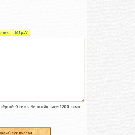
рчӗк
http://
 кӗртнӗ:
0
симв. Чи пысӑк виҫе:
1200
симв.
адка) ҫук пулсан