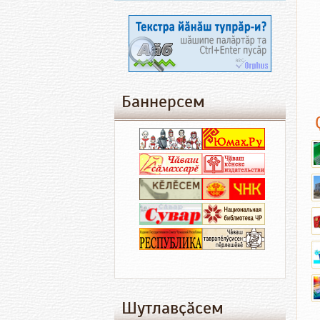
Баннерсем
Шутлавҫӑсем