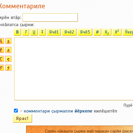
Комментариле
ирӗн ятӑp:
нлӑлатса ҫырни:
2
B
T
U
T
Ячӗ1
Ячӗ2
Ячӗ3
#
X
X
Ӳке
2
Пурӗ
-
комментари ҫырмалли
йӗркепе
килӗшетӗп
Сирӗн чӑвашла ҫырма май паракан сарӑм (раскл