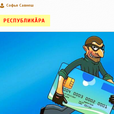
Софья Савнеш
РЕСПУБЛИКӐРА