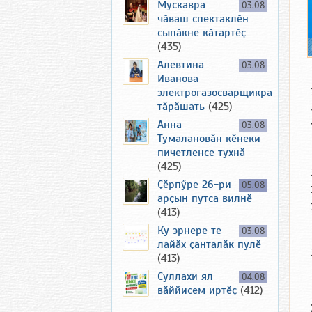
Мускавра
03.08
чӑваш спектаклӗн
сыпӑкне кӑтартӗҫ
(435)
Алевтина
03.08
Иванова
электрогазосварщикра
тӑрӑшать
(425)
Анна
03.08
Тумалановӑн кӗнеки
пичетленсе тухнӑ
(425)
Ҫӗрпӳре 26-ри
05.08
арҫын путса вилнӗ
(413)
Ку эрнере те
03.08
лайӑх ҫанталӑк пулӗ
(413)
Суллахи ял
04.08
вӑййисем иртӗҫ
(412)