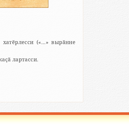
 хатӗрлесси («...» вырӑнне
 каҫӑ лартасси.